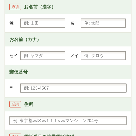
お名前（漢字）
必須
姓
名
お名前（カナ）
セイ
メイ
郵便番号
〒
住所
必須