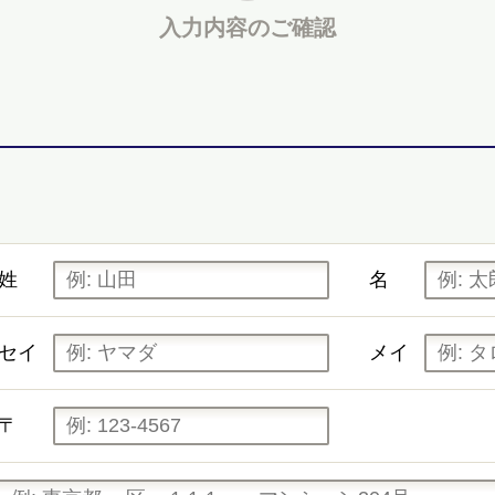
入力内容の
ご確認
姓
名
セイ
メイ
〒