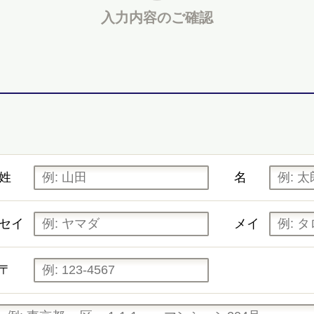
入力内容の
ご確認
姓
名
セイ
メイ
〒