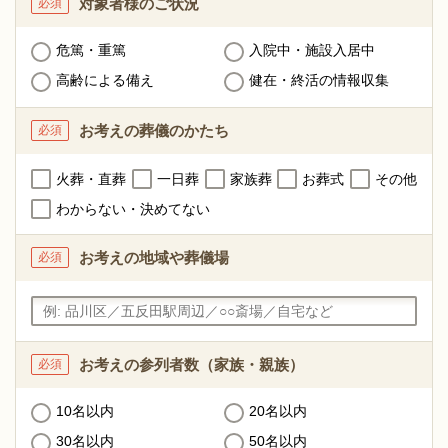
対象者様のご状況
必須
危篤・重篤
入院中・施設入居中
高齢による備え
健在・終活の情報収集
お考えの
葬儀のかたち
必須
火葬・直葬
一日葬
家族葬
お葬式
その他
わからない・決めてない
お考えの地域や
葬儀場
必須
お考えの参列者数
（家族・親族）
必須
10名以内
20名以内
30名以内
50名以内