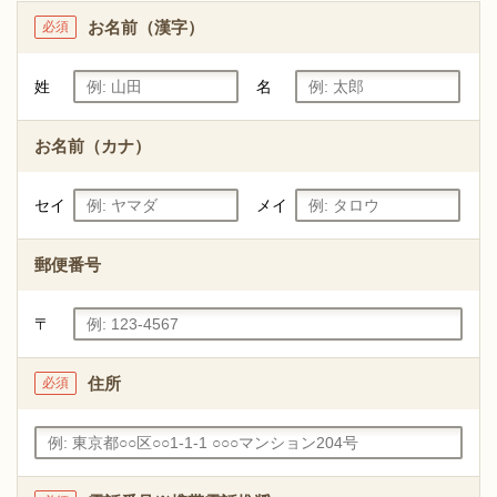
お名前（漢字）
必須
姓
名
お名前（カナ）
セイ
メイ
郵便番号
〒
住所
必須