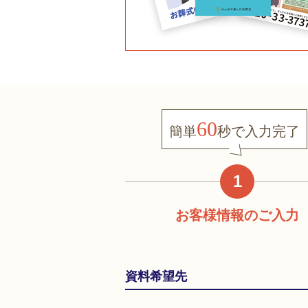
60
簡単
秒で
入力完了
1
お客様情報の
ご入力
資料希望先