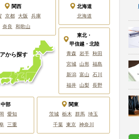
関西
北海道
賀
京都
大阪
兵庫
北海道
奈良
和歌山
東北・
甲信越・北陸
青森
岩手
秋田
アから探す
宮城
山形
福島
新潟
富山
石川
福井
山梨
長野
中部
関東
岡
愛知
茨城
栃木
群馬
埼玉
阜
三重
千葉
東京
神奈川