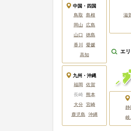
中国・四国
鳥取
島根
滋
岡山
広島
山口
徳島
香川
愛媛
エリ
高知
九州・沖縄
福岡
佐賀
長崎
熊本
大分
宮崎
静
鹿児島
沖縄
岐