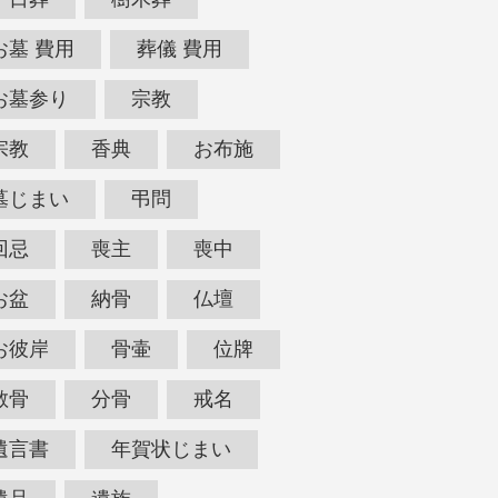
お墓 費用
葬儀 費用
お墓参り
宗教
宗教
香典
お布施
墓じまい
弔問
回忌
喪主
喪中
お盆
納骨
仏壇
お彼岸
骨壷
位牌
散骨
分骨
戒名
遺言書
年賀状じまい