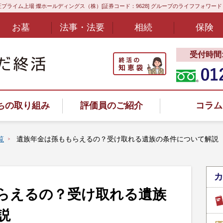
プライム上場 燦ホールディングス（株）[証券コード：9628] グループのライフフォワー
お墓
法事・法要
相続
保険
受付時間:8
ちの取り組み
評価員のご紹介
コラム
覧
遺族年金は孫ももらえるの？受け取れる遺族の条件について解説
カ
ヤル
らえるの？受け取れる遺族
説