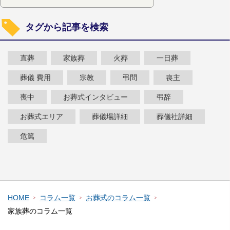
タグから記事を検索
直葬
家族葬
火葬
一日葬
葬儀 費用
宗教
弔問
喪主
喪中
お葬式インタビュー
弔辞
お葬式エリア
葬儀場詳細
葬儀社詳細
危篤
HOME
コラム一覧
お葬式のコラム一覧
家族葬のコラム一覧