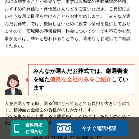
んに依頼することが重要です。まずは茨城県の各葬儀場の特徴、
おすすめの葬儀社・葬儀屋さんなどをご覧いただき、ご要望にあ
いそうな所に目星を付けることをおすすめします。「みんなが選
んだお葬式」では、後悔しないために役立つ情報を提供しており
ますので、茨城県の葬儀費用・料金について少しでも不安や心配
事があれば、些細と思われることでも、遠慮なくお電話でご相談
ください。
みんなが選んだお葬式では、厳選審査
を経た
優良な会社のみをご紹介
してい
ます
人をお送りする時、送る側にとってもとても負担が大きいもので
す。精神面と金銭面の負担がのしかかります。
心から良かったと思えるお葬式を行うためには、あなたのために
親身になってくれる葬儀屋さんによるサポートが欠かせません。
資料請求
今すぐ電話相談
お問合せ
みんなが選んだお葬式
で、