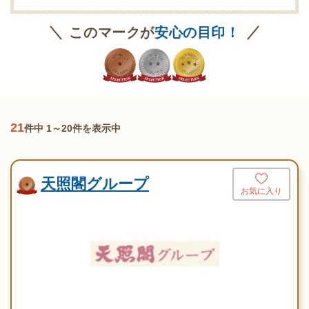
このマークが
安心の目印！
21
件中 1～20件を表示中
天照閣グループ
お気に入り