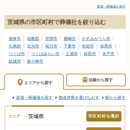
会社の評価なら葬儀社情報のポータルサイト「みんなが選んだお
斎場・葬儀場を探す
葬式」にお任せください。茨城県の葬儀会社を地域・沿線・駅を
選んで検索！比較検討の際に「信頼のおける葬儀社はどこ？」な
茨城県の市区町村で葬儀社を絞り込む
どのお問合せも承りますので、まずはご相談ください。独自の基
準を満たした安心安全な葬儀屋さんをご案内いたします。新サー
ビスなどの最新情報をチェックするなど、しっかりと情報収集し
潮来市
稲敷郡
笠間市
鹿嶋市
かすみがうら市
て茨城県で信頼のおけそうな葬儀社をご確認ください。
久慈郡
古河市
桜川市
下妻市
常総市
筑西市
つくば市
つくばみらい市
土浦市
鉾田市
水戸市
結城市
龍ケ崎市
沿線
から探す
エリア
から探す
斎場・葬儀場を探す
都道府県を選びなおす
駅から探す
茨城県
市区町村を選択
エリア