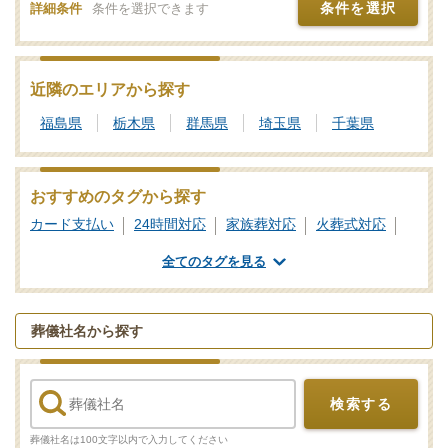
条件を選択
詳細条件
条件を選択できます
近隣のエリアから探す
福島県
栃木県
群馬県
埼玉県
千葉県
おすすめのタグから探す
カード支払い
24時間対応
家族葬対応
火葬式対応
一日葬対応
社葬対応
業界団体加盟
全てのタグを見る
葬祭ディレクター
ご遺体あずかり
専用斎場あり
葬儀社名から探す
検索する
葬儀社名は100文字以内で入力してください