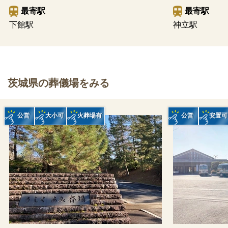
最寄駅
最寄駅
下館駅
神立駅
茨城県の葬儀場をみる
公営
大小可
火葬場有
公営
安置可