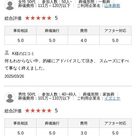
女性 50代
参加人数：50人~
葬儀形態：一般葬
葬儀費用：111万～120万以下
ご利用企業名：
山本葬祭
★★★★★
5
総合評価
事前相談
葬儀施行
費用
アフター対応
5.0
5.0
4.0
5.0
K様の口コミ
何もわからない中、的確にアドバイスして頂き、 スムーズにすべ
て事なく終えました。
2025/03/26
男性 50代
参加人数：40~49人
葬儀形態：家族葬
葬儀費用：101万～110万以下
ご利用企業名：
イズミヤ
★★★★★
5
総合評価
事前相談
葬儀施行
費用
アフター対応
5.0
5.0
3.0
5.0