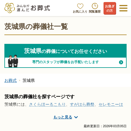
お急ぎ
の方
お気に入り
閲覧履歴
茨城県の葬儀社一覧
茨城県
の葬儀についてお任せください
専門のスタッフが葬儀をお手配いたします
お葬式
茨城県
茨城県の葬儀社を探すページです
茨城県には、
さくらほーるこもり
、
すがはら葬祭
、
セレモニーは
なつね（茨城）
といった葬儀社・葬儀屋が存在します。茨城県で
もっと見る
葬儀社・葬儀屋さんの情報をお探しですか？家族葬や火葬式を取
り仕切ってくれる葬儀屋さん選びや安心安全で信頼のおける葬儀
最終更新日：
2026年03月05日