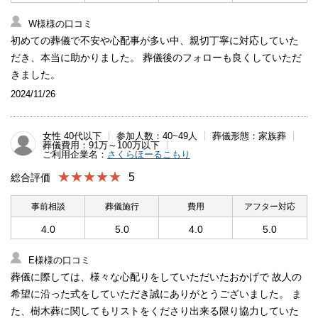
W様様の口コミ
初めての葬儀で不安や心配事が多い中、親切丁寧に対応していた
だき、本当に助かりました。 葬儀後のフォローも良くしていただ
きました。
2024/11/26
女性 40代以下
参加人数：40~49人
葬儀形態：家族葬
葬儀費用：91万～100万以下
ご利用企業名：
さくらほーるこもり
★★★★★
5
総合評価
事前相談
葬儀施行
費用
アフター対応
4.0
5.0
4.0
5.0
E様様の口コミ
葬儀に際しては、様々な心配りをしていただいたおかげで 故人の
希望に沿った式をしていただき誠にありがとうございました。 ま
た、樹木葬に関してもリストをくださり出来る限り協力していた