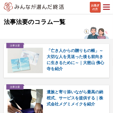
お急ぎ
の方
法事法要のコラム一覧
法事法要
「亡き人からの贈りもの帳」～
大切な人を見送った後も前向き
に生きるために～｜大慈山 佛心
寺を紹介
法事法要
遺族と寄り添いながら最高の納
棺式、サービスを提供する｜株
式会社メグミメイクを紹介