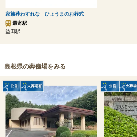
家族葬わすれな ひょうまのお葬式
最寄駅
益田駅
島根県の葬儀場をみる
公営
火葬場有
公営
火葬場