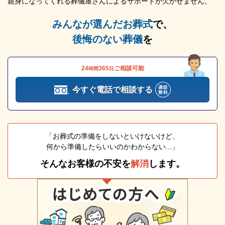
親身になってくれる葬儀屋さんによるサポートが欠かせません。
みんなが選んだお葬式
で、
後悔のない葬儀
を
24
365
ご相談可能
時間
日
今すぐ電話で相談する
「お葬式の準備をしないといけないけど、
何から準備したらいいのかわからない...」
そんなお客様の不安を
解消
します。