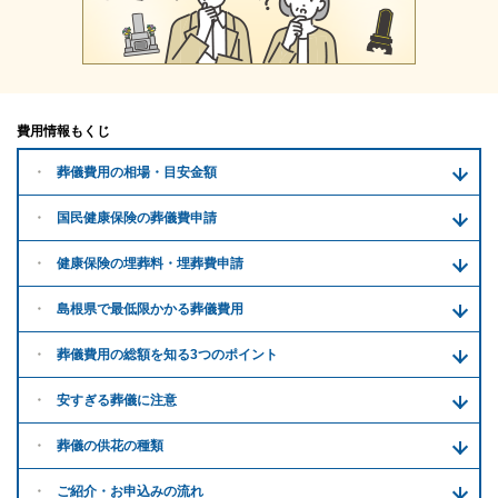
費用情報もくじ
葬儀費用の
相場・目安金額
国民健康保険の葬儀費申請
健康保険の埋葬料・
埋葬費申請
島根県で
最低限かかる
葬儀費用
葬儀費用の
総額を知る
3つのポイント
安すぎる
葬儀に注意
葬儀の供花
の種類
ご紹介・
お申込みの流れ