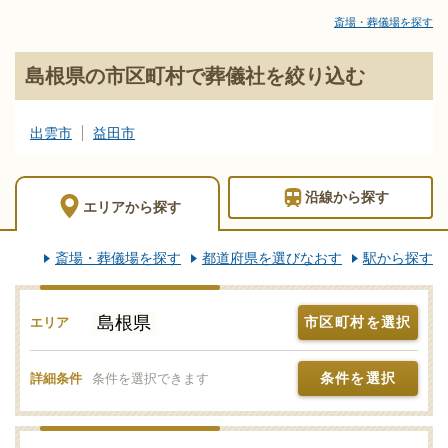
社情報のポータルサイト「みんなが選んだお葬式」にお任せくだ
斎場・葬儀場を探す
さい。島根県の葬儀会社を地域・沿線・駅を選んで検索！比較検
討の際に「信頼のおける葬儀社はどこ？」などのお問合せも承り
島根県の市区町村で葬儀社を絞り込む
ますので、まずはご相談ください。独自の基準を満たした安心安
全な葬儀屋さんをご案内いたします。新サービスなどの最新情報
をチェックするなど、しっかりと情報収集して島根県で信頼のお
出雲市
益田市
けそうな葬儀社をご確認ください。
沿線
から探す
エリア
から探す
斎場・葬儀場を探す
都道府県を選びなおす
駅から探す
島根県
市区町村を選択
エリア
条件を選択
詳細条件
条件を選択できます