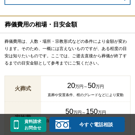
葬儀費用の相場・目安金額
葬儀費用は、人数・場所・宗教形式などの条件により金額が変わ
ります。そのため、一概には言えないものですが、ある程度の目
安は知りたいものです。ここでは、ご逝去直後から葬儀が終了す
るまでの目安金額として参考までにご覧ください。
20
50
万円～
万円
火葬式
直葬や安置条件、棺のグレードなどにより変動
50
150
万円～
万円
家族葬
自宅かそれ以外か、返礼品・飲食などを用意する
資料請求
今すぐ電話相談
かなどで変動
お問合せ