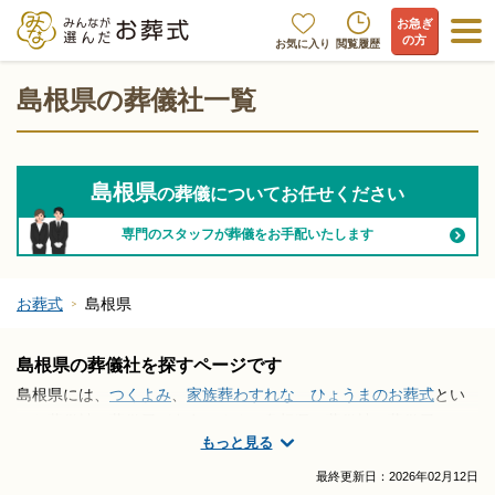
お急ぎ
の方
お気に入り
閲覧履歴
島根県の葬儀社一覧
島根県
の葬儀についてお任せください
専門のスタッフが葬儀をお手配いたします
お葬式
島根県
島根県の葬儀社を探すページです
島根県には、
つくよみ
、
家族葬わすれな ひょうまのお葬式
とい
った葬儀社・葬儀屋が存在します。島根県で葬儀社・葬儀屋さん
もっと見る
の情報をお探しですか？家族葬や火葬式を取り仕切ってくれる葬
儀屋さん選びや安心安全で信頼のおける葬儀会社の評価なら葬儀
最終更新日：
2026年02月12日