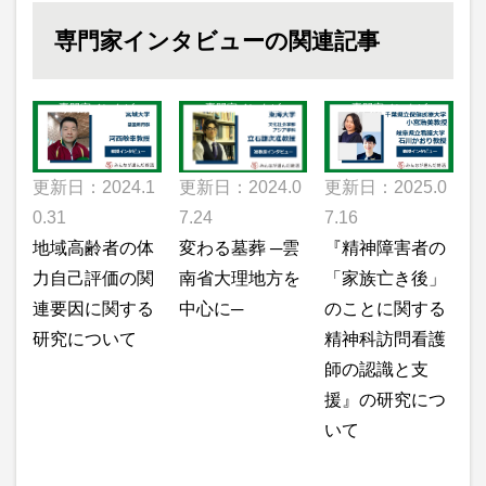
専門家インタビューの関連記事
専門家インタビュ
専門家インタビュ
専門家インタビュ
ー
ー
ー
更新日：2024.0
更新日：2025.0
更新日：2024.1
7.24
7.16
0.31
変わる墓葬 ─雲
『精神障害者の
地域高齢者の体
南省大理地方を
「家族亡き後」
力自己評価の関
中心に─
のことに関する
連要因に関する
精神科訪問看護
研究について
師の認識と支
援』の研究につ
いて