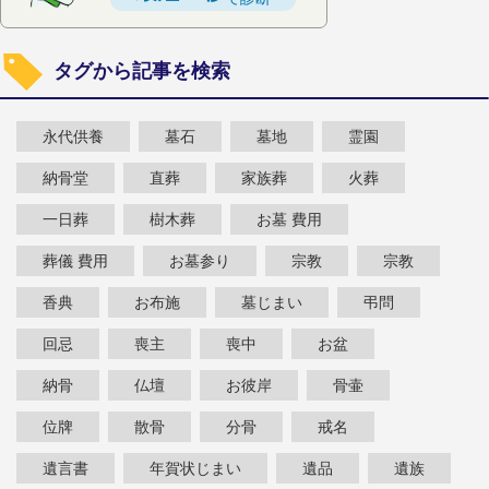
タグから記事を検索
永代供養
墓石
墓地
霊園
納骨堂
直葬
家族葬
火葬
一日葬
樹木葬
お墓 費用
葬儀 費用
お墓参り
宗教
宗教
香典
お布施
墓じまい
弔問
回忌
喪主
喪中
お盆
納骨
仏壇
お彼岸
骨壷
位牌
散骨
分骨
戒名
遺言書
年賀状じまい
遺品
遺族