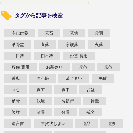
タグから記事を検索
永代供養
墓石
墓地
霊園
納骨堂
直葬
家族葬
火葬
一日葬
樹木葬
お墓 費用
葬儀 費用
お墓参り
宗教
宗教
香典
お布施
墓じまい
弔問
回忌
喪主
喪中
お盆
納骨
仏壇
お彼岸
骨壷
位牌
散骨
分骨
戒名
遺言書
年賀状じまい
遺品
遺族