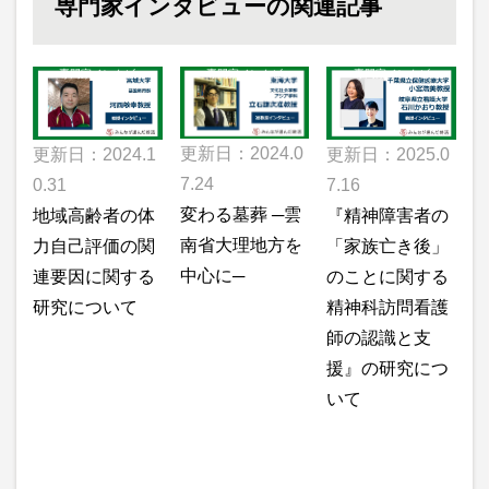
専門家インタビューの関連記事
専門家インタビュ
専門家インタビュ
専門家インタビュ
ー
ー
ー
更新日：2024.0
更新日：2025.0
更新日：2024.1
7.24
7.16
0.31
変わる墓葬 ─雲
『精神障害者の
地域高齢者の体
南省大理地方を
「家族亡き後」
力自己評価の関
中心に─
のことに関する
連要因に関する
精神科訪問看護
研究について
師の認識と支
援』の研究につ
いて