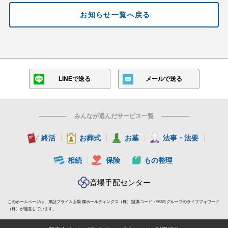
お知らせ一覧へ戻る
LINEで送る
メールで送る
みんなが選んだサービス一覧
終活
お葬式
お墓
法事・法要
相続
保険
もの整理
斎場手配センター
このホームページは、東証プライム上場 燦ホールディングス（株）[証券コード：9628] グループのライフフォワード
（株）が運営しています。