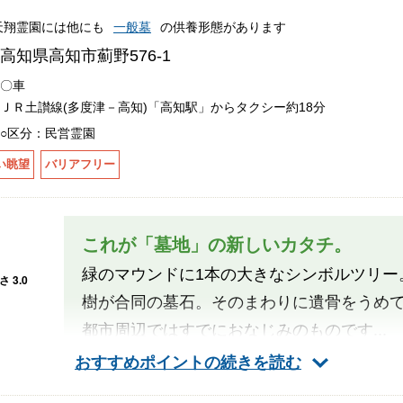
天翔霊園には他にも
一般墓
の供養形態があります
高知県高知市薊野576-1
〇車
ＪＲ土讃線(多度津－高知)「高知駅」からタクシー約18分
○区分：民営霊園
い眺望
バリアフリー
これが「墓地」の新しいカタチ。
緑のマウンドに1本の大きなシンボルツリー
樹が合同の墓石。そのまわりに遺骨をうめ
都市周辺ではすでにおなじみのものです...
おすすめポイントの続きを読む
スタッ