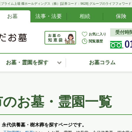
プライム上場 燦ホールディングス（株）[証券コード：9628] グループのライフフォワー
お墓
法事・法要
相続
保険
受付時間:
お気に入り
閲覧履歴
お墓・霊園を探す
お墓コラム
北海道
東北・甲信越・北陸
市のお墓・霊園一覧
関東
中部・東海
・永代供養墓・樹木葬を探すページです。