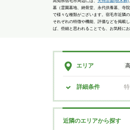
高知県宿毛市周辺には、
天翔霊園(樹木葬)
お墓費用の中身解説
墓（霊園墓地、納骨堂、永代供養墓、寺院
で様々な種類がございます。宿毛市近隣の
墓じまい
それぞれの特徴や機能、評価などを掲載し
ば、些細と思われることでも、お気軽にお
子どもが困らないお墓選び
エリア
特
詳細条件
近隣のエリアから探す