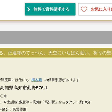
お気に入り
無料で資料請求する
相談ください
囲気をお確かめください
る、正連寺のてっぺん。天空にいちばん近い、祈りの聖
ョナルが無料でご案内いたします
天翔霊園には他にも
樹木葬
の供養形態があります
高知県高知市薊野576-1
〇車
ＪＲ土讃線(多度津－高知)「高知駅」からタクシー約18分
○区分：民営霊園