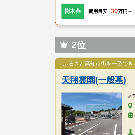
薊野駅
30
樹木葬
費用目安
万円～
民営
景観良
自然豊
2位
お墓のことなら何でもご
現地を見学して実際の雰
ふるさと高知市街を一望でき
霊園墓地のプロフェッシ
天翔霊園(一般墓)
※