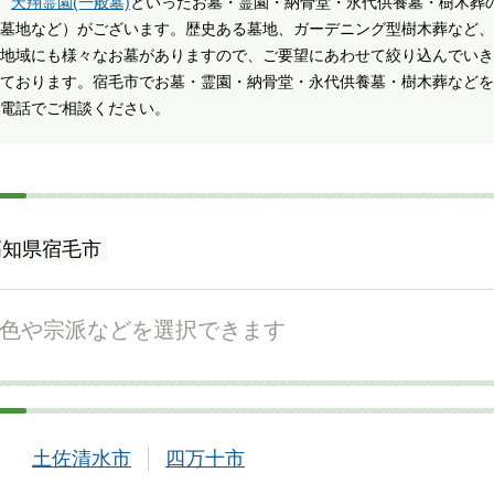
、
天翔霊園(一般墓)
といったお墓・霊園・納骨堂・永代供養墓・樹木葬
関西
墓地など）がございます。歴史ある墓地、ガーデニング型樹木葬など、
地域にも様々なお墓がありますので、ご要望にあわせて絞り込んでいき
中国・四国
ております。宿毛市でお墓・霊園・納骨堂・永代供養墓・樹木葬などを
電話でご相談ください。
九州・沖縄
高知県宿毛市
色や宗派などを選択できます
土佐清水市
四万十市