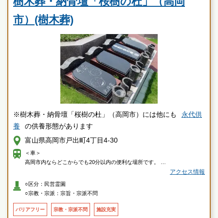
樹木葬・納骨壇「桜樹の杜」（高岡
霊園墓地のプロフェッショナルが無料でご案内いたしま
市）(樹木葬)
す
※樹木葬・納骨壇「桜樹の杜」（高岡市）には他にも
永代供
養
の供養形態があります
富山県高岡市戸出町4丁目4-30
＜車＞
高岡市内ならどこからでも20分以内の便利な場所です。
戸出狼交差点近く。（高岡南高校近くの交差点）
アクセス情報
＜電車＞
○区分：民営霊園
戸出駅 から徒歩13分（1.1km）
○宗教・宗派：宗旨・宗派不問
■JR城端線
＜バス＞
バリアフリー
宗教・宗派不問
施設充実
戸出4丁目バス停 から徒歩8分（566m）