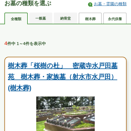
お墓の種類を選ぶ
お墓・霊園の種類
一般墓
納骨堂
全種類
樹木葬
永代供養
4
件中 1～4件を表示中
民営霊園
樹木葬「桜樹の杜」 密蔵寺水戸田墓
苑 樹木葬・家族墓（射水市水戸田）
(樹木葬)