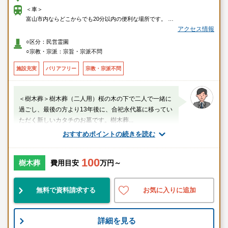
＜車＞
富山市内ならどこからでも20分以内の便利な場所です。
神通川さくら堤防の千本桜先（成子大橋そば）富山県総合運動公園から車
アクセス情報
で3分
○区分：民営霊園
＜電車＞
○宗教・宗派：宗旨・宗派不問
東八尾駅 から車８分
■JR高山本線
施設充実
バリアフリー
宗教・宗派不問
＜樹木葬＞樹木葬（二人用）桜の木の下で二人で一緒に
過ごし、最後の方より13年後に、合祀永代墓に移ってい
ただく新しいカタチのお墓です。樹木葬...
おすすめポイントの続きを読む
スタッフのメッセージ
100
東八尾駅
樹木葬
費用目安
万円～
民営
自然豊
設備良
無料で資料請求する
お気に入りに追加
桜の木の下で一緒に過ごし、 その後、合祀永代墓に移っ
詳細を見る
ていただく 新しいカタチのお墓です。 お墓の悩みを安