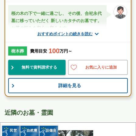
□高速バス 金沢⇔高岡
□高速高岡・氷見線
桜の木の下で一緒に過ごし、 その後、合祀永代
戸出四丁目バス停 から徒歩8分（566m）
墓に移っていただく 新しいカタチのお墓です。
□岐阜・名古屋行き（高速バス）
お墓の悩みを安心に変えます。
□金沢（高速バス）
おすすめポイントの続きを読む
メリット
戸出団地バス停 から徒歩9分（664m）
□戸出・砺波・庄川・城端方面
・使用料を一度支払うと以後の費用は一切かかりませ
ん。
100
樹木葬
費用目安
万円～
・お墓を継ぐ方がいなくても墓苑が永代にわたりご遺骨
の管理をいたします。...
無料で資料請求する
お気に入りに追加
スタッフのメッセージ
戸出駅
詳細を見る
駅近
民営
自然豊
近隣のお墓・霊園
樹木葬 桜樹の杜（おうじゅのもり） 桜の木の下で二人
で一緒に過ごし、 その後、合祀永代墓に移っていただく
新しいカタチのお墓です。お墓の悩みを安心に変えま
民営
自然豊
設備良
す。