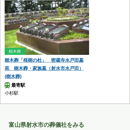
お墓のことなら何でもご相談ください
現地を見学して実際の雰囲気をお確かめください
霊園墓地のプロフェッショナルが無料でご案内いたしま
す
樹木葬
樹木葬「桜樹の杜」 密蔵寺水戸田墓
苑 樹木葬・家族墓（射水市水戸田）
(樹木葬)
最寄駅
小杉駅
富山県射水市の葬儀社をみる