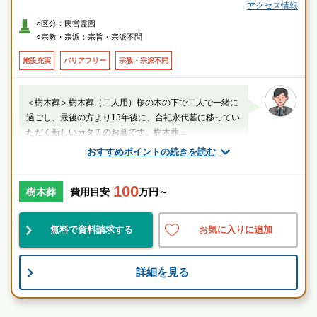
神通川さくら堤防の千本桜先（成子大橋そば）富山県総合運動公園から車
アクセス情報
で3分
○区分：民営霊園
＜電車＞
○宗教・宗派：宗旨・宗派不問
東八尾駅 から車８分
■JR高山本線
施設充実
バリアフリー
宗教・宗派不問
＜樹木葬＞樹木葬（二人用）桜の木の下で二人で一緒に
過ごし、最後の方より13年後に、合祀永代墓に移ってい
ただく新しいカタチのお墓です。樹木葬...
おすすめポイントの続きを読む
スタッフのメッセージ
100
東八尾駅
樹木葬
費用目安
万円～
民営
自然豊
設備良
無料で資料請求する
お気に入りに追加
桜の木の下で一緒に過ごし、 その後、合祀永代墓に移っ
詳細を見る
ていただく 新しいカタチのお墓です。 お墓の悩みを安
心に変えます。
お墓のことなら何でもご相談ください