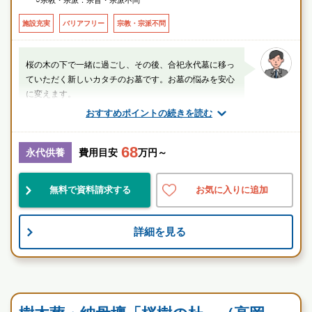
○宗教・宗派：宗旨・宗派不問
■JR城端線
＜バス＞
施設充実
バリアフリー
宗教・宗派不問
戸出4丁目バス停 から徒歩8分（566m）
□高速バス 金沢⇔高岡
□高速高岡・氷見線
桜の木の下で一緒に過ごし、その後、合祀永代墓に移っ
戸出四丁目バス停 から徒歩8分（566m）
ていただく新しいカタチのお墓です。お墓の悩みを安心
□岐阜・名古屋行き（高速バス）
に変えます。
□金沢（高速バス）
おすすめポイントの続きを読む
戸出団地バス停 から徒歩9分（664m）
スタッフのメッセージ
□戸出・砺波・庄川・城端方面
68
戸出駅
永代供養
費用目安
万円～
駅近
民営
自然豊
無料で資料請求する
お気に入りに追加
樹木葬 桜樹の杜（おうじゅのもり） 桜の木の下で二人
詳細を見る
で一緒に過ごし、 その後、合祀永代墓に移っていただく
新しいカタチのお墓です。お墓の悩みを安心に変えま
す。
民営霊園
お墓のことなら何でもご相談ください
現地を見学して実際の雰囲気をお確かめください