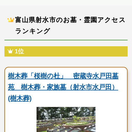
富山県射水市のお墓・霊園アクセス
ランキング
1位
民営霊園
樹木葬「桜樹の杜」 密蔵寺水戸田墓
苑 樹木葬・家族墓（射水市水戸田）
(樹木葬)