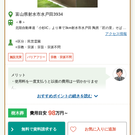
富山県射水市水戸田3934
＜車＞
北陸自動車道「小杉IC」より車で3km射水市水戸田 陶房「匠の里」そば
＜電車＞
アクセス情報
小杉駅 から車で9分（3.1km）
○区分：民営霊園
■JR北陸本線(米原～富山)
○宗教・宗派：宗旨・宗派不問
越中大門駅 から車で10分（3.4km）
■JR北陸本線(米原～富山)
施設充実
バリアフリー
宗教・宗派不問
＜バス＞
匠の里口バス停 から徒歩4分（254m）
□小杉駅・水戸田経由枇杷首線
メリット
水戸田バス停 から徒歩6分（426m）
・使用料を一度支払うと以後の費用は一切かかりませ
□中田町各線□小杉駅・水戸田経由枇杷首線□水戸田・太閤山経由富大付属
ん。
病院線
・お墓を継ぐ方がいなくても墓苑が永代にわたりご遺骨
おすすめポイントの続きを読む
水戸田口バス停 から徒歩7分（483m）
の管理をいたします。...
□小杉駅・水戸田経由枇杷首線
スタッフのメッセージ
98
樹木葬
費用目安
万円～
小杉駅
無料で資料請求する
お気に入りに追加