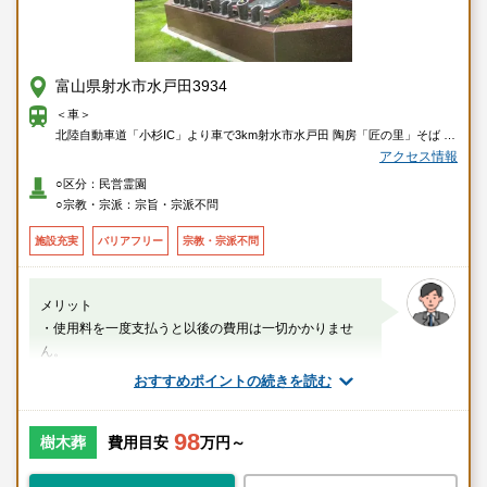
富山県射水市水戸田3934
＜車＞
北陸自動車道「小杉IC」より車で3km射水市水戸田 陶房「匠の里」そば
＜電車＞
アクセス情報
小杉駅 から車で9分（3.1km）
○区分：民営霊園
■JR北陸本線(米原～富山)
○宗教・宗派：宗旨・宗派不問
越中大門駅 から車で10分（3.4km）
■JR北陸本線(米原～富山)
施設充実
バリアフリー
宗教・宗派不問
＜バス＞
匠の里口バス停 から徒歩4分（254m）
□小杉駅・水戸田経由枇杷首線
メリット
水戸田バス停 から徒歩6分（426m）
・使用料を一度支払うと以後の費用は一切かかりませ
□中田町各線□小杉駅・水戸田経由枇杷首線□水戸田・太閤山経由富大付属
ん。
病院線
・お墓を継ぐ方がいなくても墓苑が永代にわたりご遺骨
おすすめポイントの続きを読む
水戸田口バス停 から徒歩7分（483m）
の管理をいたします。...
□小杉駅・水戸田経由枇杷首線
スタッフのメッセージ
98
樹木葬
費用目安
万円～
小杉駅