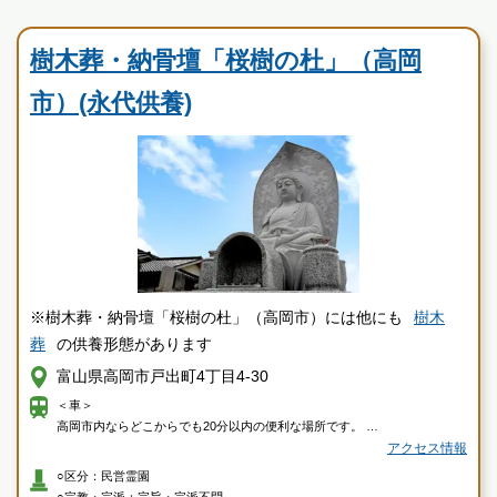
民営霊園
現地を見学して実際の雰囲気をお確かめください
樹木葬・納骨壇「桜樹の杜」（高岡
霊園墓地のプロフェッショナルが無料でご案内いたしま
す
市）(永代供養)
※樹木葬・納骨壇「桜樹の杜」（高岡市）には他にも
樹木
葬
の供養形態があります
富山県高岡市戸出町4丁目4-30
＜車＞
高岡市内ならどこからでも20分以内の便利な場所です。
戸出狼交差点近く。（高岡南高校近くの交差点）
アクセス情報
＜電車＞
○区分：民営霊園
戸出駅 から徒歩13分（1.1km）