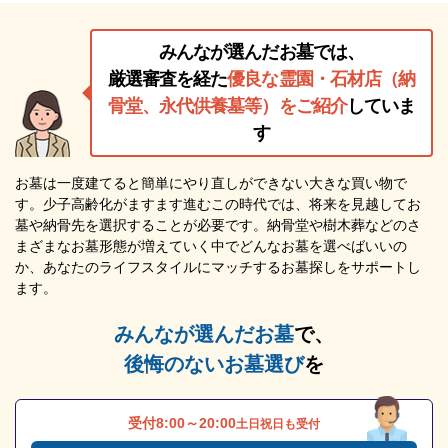
みんなが選んだお墓では、
厳選審査を経た
優良な霊園・石材店（納
骨堂、永代供養墓等）をご紹介
していま
す
お墓は一度建てると簡単にやり直しができない大きな買い物で
す。少子高齢化がますます進むこの時代では、将来を見越してお
墓や納骨先を選択することが必要です。納骨堂や樹木葬などのさ
まざまなお墓形態が増えていく中でどんなお墓を選べばいいの
か、あなたのライフスタイルにマッチするお墓探しをサポートし
ます。
みんなが選んだお墓
で、
後悔のないお墓選び
を
受付8:00～20:00
土日祝日も受付