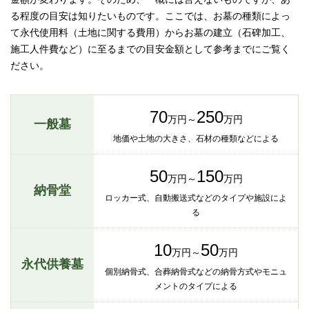
る程度の目安は知りたいものです。ここでは、お墓の種類によっ
て永代使用料（土地に関する費用）からお墓の建立（石碑加工、
施工人件費など）に至るまでの目安金額として参考までにご覧く
ださい。
70
250
万円～
万円
一般墓
地価や土地の大きさ、石材の種類などによる
50
150
万円～
万円
納骨堂
ロッカー式、自動搬送式などのタイプや施設によ
る
10
50
万円～
万円
永代供養墓
個別納骨式、合葬納骨式などの納骨方式やモニュ
メントのタイプによる