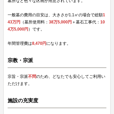
墓所など色々な区画が用意されています。
一般墓の費用の目安は、大きさが1.1㎡の場合で総額
1
43万円
（墓所使用料：
38万5,000円
＋墓石工事代：
10
4万5,000円
）です。
年間管理費は
8,470円
になります。
宗教・宗派
宗旨・宗派
不問
のため、どなたでも安心してご利用い
ただけます。
施設の充実度