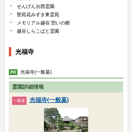
せんげん台西霊園
聖苑花みずき東霊苑
メモリアル越谷 憩いの郷
越谷しらこばと霊園
光福寺
光福寺(一般墓)
PR
霊園詳細情報
光福寺(一般墓)
一般墓