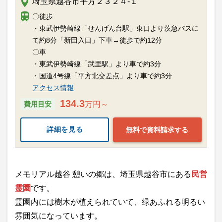
埼玉県越谷市平方２３２４-１
〇徒歩
・東武伊勢崎線「せんげん台駅」東口より茨急バスに
て約8分「新田入口」下車→徒歩で約12分
〇車
・東武伊勢崎線「武里駅」より車で約3分
・国道4号線「平方北交差点」より車で約3分
アクセス情報
134.3
費用目安
万円～
詳細を見る
無料で資料請求する
メモリアル越谷 憩いの郷は、埼玉県越谷市にある
民営
霊園
です。
霊園内には樹木が植えられていて、緑あふれる明るい
雰囲気になっています。