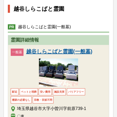
越谷しらこばと霊園
越谷しらこばと霊園(一般墓)
PR
霊園詳細情報
越谷しらこばと霊園(一般墓)
一般墓
駅近
ペットと埋葬
安い費用
施設充実
バリアフリー
檀家の必要なし
宗教・宗派不問
埼玉県越谷市大字小曽川字前原739-1
〇車