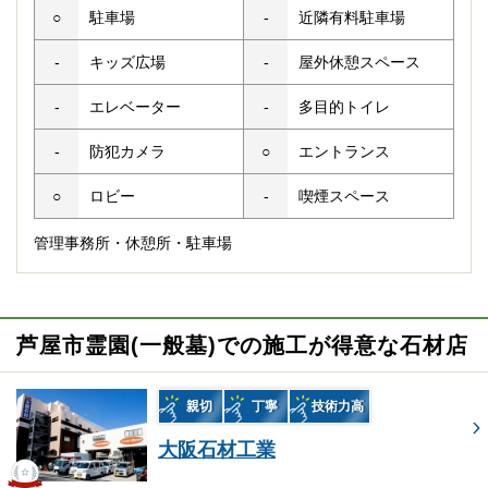
○
駐車場
-
近隣有料駐車場
-
キッズ広場
-
屋外休憩スペース
-
エレベーター
-
多目的トイレ
-
防犯カメラ
○
エントランス
○
ロビー
-
喫煙スペース
管理事務所・休憩所・駐車場
芦屋市霊園(一般墓)での施工が得意な石材店
親切
丁寧
技術力高
大阪石材工業