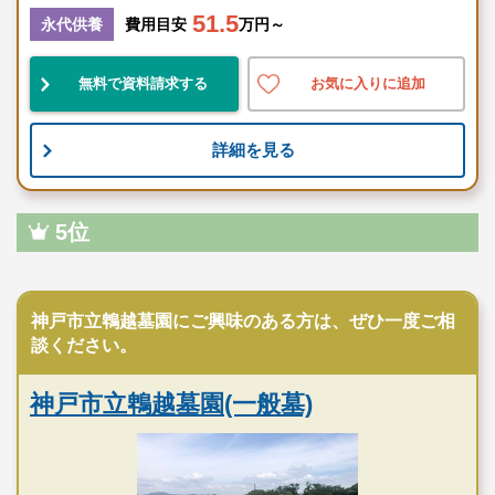
51.5
永代供養
費用目安
万円～
無料で資料請求する
お気に入りに追加
詳細を見る
5位
公営霊園
神戸市立鵯越墓園にご興味のある方は、ぜひ一度ご相
談ください。
神戸市立鵯越墓園(一般墓)