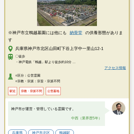
※神戸市立鵯越墓園には他にも
納骨堂
の供養形態がありま
す
兵庫県神戸市北区山田町下谷上字中一里山12-1
〇徒歩
・神戸電鉄「鵯越」駅より徒歩約10分
アクセス情報
〇車
○区分：公営霊園
・JR神戸線「神戸」駅よりタクシーで約20分
○宗教・宗派：宗旨・宗派不問
駅近
宗教・宗派不問
公営墓地
神戸市が運営・管理している霊園です。
中西（業界歴5年）
兵庫県
神戸市北区
鵯越駅