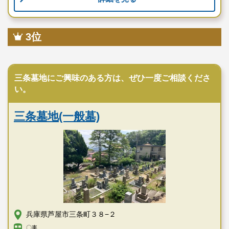
3位
公営霊園
三条墓地にご興味のある方は、ぜひ一度ご相談くださ
い。
三条墓地(一般墓)
兵庫県芦屋市三条町３８−２
〇車