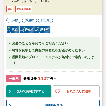
○宗教・宗派：浄土宗・浄土真宗
駅近
寺院境内墓地
兵庫県
芦屋市
打出駅
駅近
好立地
歴史有
お墓のことなら何でもご相談ください
現地を見学して実際の雰囲気をお確かめください
霊園墓地のプロフェッショナルが無料でご案内いたしま
す
110
一般墓
費用目安
万円～
無料で資料請求する
お気に入りに追加
詳細を見る