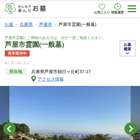
お気に入り
閲覧履歴
お墓
兵庫県
芦屋市
芦屋市霊園(一般墓)
芦屋市霊園にご興味のある方は、ぜひ一度ご相談ください。
芦屋市霊園(一般墓)
お墓
概要
見学受付中
あしやしれいえん
所在地
兵庫県芦屋市朝日ヶ丘町37-17
アクセス情報