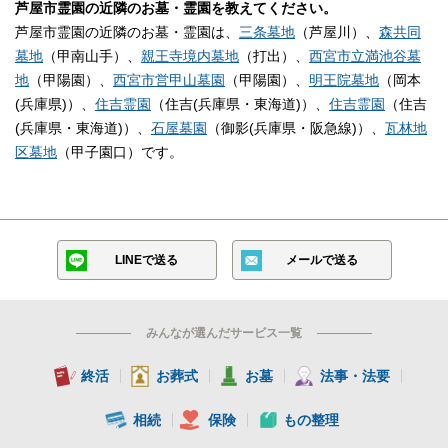
芦屋市霊園の近隣のお墓・霊園を教えてください。
芦屋市霊園の近隣のお墓・霊園は、
三条墓地
（芦屋川）、
森共同
墓地
（甲南山手）、
親王寺境内墓地
（打出）、
西宮市立満池谷墓
地
（甲陽園）、
西宮市営甲山墓園
（甲陽園）、
明王院墓地
（岡本
(兵庫県)）、
住吉霊園
（住吉(兵庫県・東海道)）、
住吉霊園
（住吉
(兵庫県・東海道)）、
石屋墓園
（御影(兵庫県・阪急線)）、
瓦林地
区墓地
（甲子園口）です。
LINEで送る
メールで送る
みんなが選んだサービス一覧
終活
お葬式
お墓
法事・法要
相続
保険
もの整理