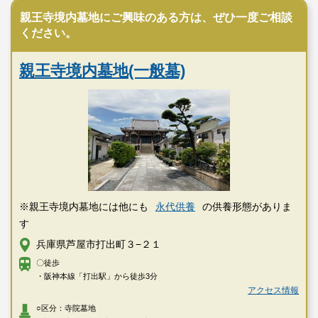
親王寺境内墓地にご興味のある方は、ぜひ一度ご相談
ください。
親王寺境内墓地(一般墓)
※親王寺境内墓地には他にも
永代供養
の供養形態がありま
す
兵庫県芦屋市打出町３−２１
〇徒歩
・阪神本線「打出駅」から徒歩3分
アクセス情報
○区分：寺院墓地