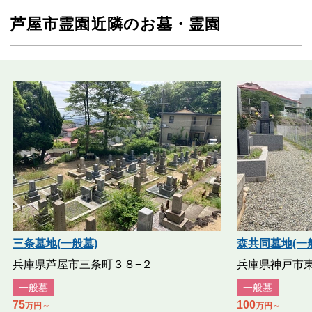
芦屋市霊園近隣のお墓・霊園
三条墓地(一般墓)
森共同墓地(一
兵庫県芦屋市三条町３８−２
兵庫県神戸市
一般墓
一般墓
75
100
万円～
万円～