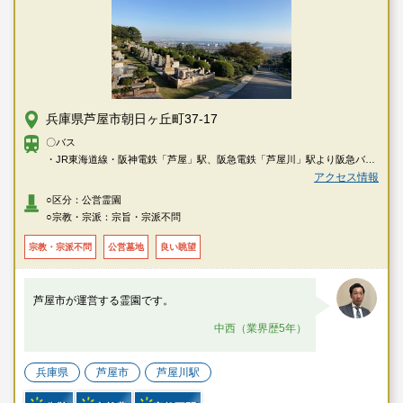
兵庫県芦屋市朝日ヶ丘町37-17
〇バス
・JR東海道線・阪神電鉄「芦屋」駅、阪急電鉄「芦屋川」駅より阪急バス
「霊園前」下車
アクセス情報
○区分：公営霊園
○宗教・宗派：宗旨・宗派不問
宗教・宗派不問
公営墓地
良い眺望
芦屋市が運営する霊園です。
中西（業界歴5年）
兵庫県
芦屋市
芦屋川駅