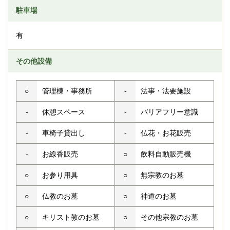
駐車場
有
その他設備
○
管理棟・事務所
-
法事・法要施設
-
休憩スペース
-
バリアフリー意識
-
車椅子貸出し
-
仏花・お花販売
-
お線香販売
○
飲料自動販売機
○
お参り用具
○
無宗教のお墓
○
仏教のお墓
○
神道のお墓
○
キリスト教のお墓
○
その他宗教のお墓