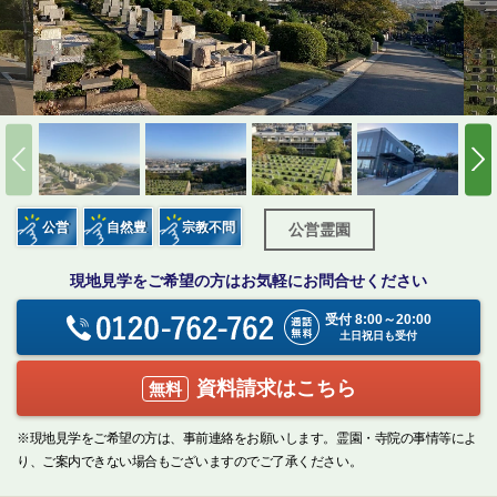
公営
自然豊
宗教不問
公営霊園
現地見学をご希望の方はお気軽にお問合せください
受付 8:00～20:00
土日祝日も受付
資料請求はこちら
無料
※現地見学をご希望の方は、事前連絡をお願いします。霊園・寺院の事情等によ
り、ご案内できない場合もございますのでご了承ください。