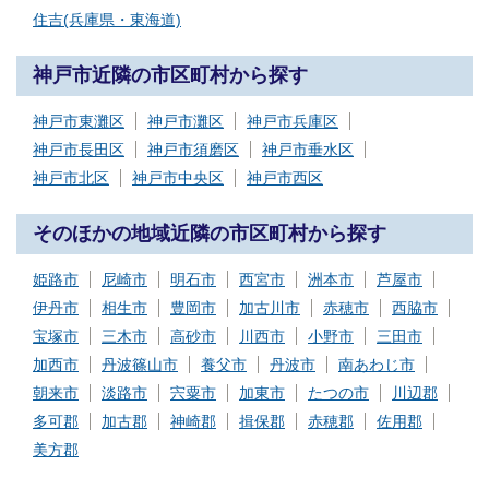
住吉(兵庫県・東海道)
神戸市近隣の市区町村から探す
神戸市東灘区
神戸市灘区
神戸市兵庫区
神戸市長田区
神戸市須磨区
神戸市垂水区
神戸市北区
神戸市中央区
神戸市西区
そのほかの地域近隣の市区町村から探す
姫路市
尼崎市
明石市
西宮市
洲本市
芦屋市
伊丹市
相生市
豊岡市
加古川市
赤穂市
西脇市
宝塚市
三木市
高砂市
川西市
小野市
三田市
加西市
丹波篠山市
養父市
丹波市
南あわじ市
朝来市
淡路市
宍粟市
加東市
たつの市
川辺郡
多可郡
加古郡
神崎郡
揖保郡
赤穂郡
佐用郡
美方郡