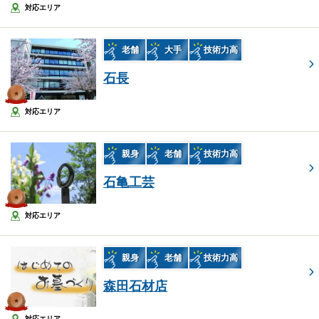
対応エリア
老舗
大手
技術力高
石長
対応エリア
親身
老舗
技術力高
石亀工芸
対応エリア
親身
老舗
技術力高
森田石材店
対応エリア