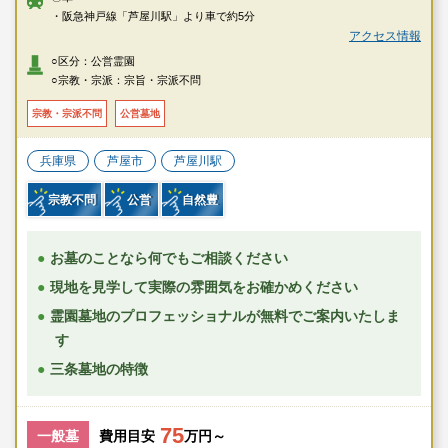
・阪急神戸線「芦屋川駅」より車で約5分
アクセス情報
○区分：公営霊園
○宗教・宗派：宗旨・宗派不問
宗教・宗派不問
公営墓地
兵庫県
芦屋市
芦屋川駅
宗教不問
公営
自然豊
お墓のことなら何でもご相談ください
現地を見学して実際の雰囲気をお確かめください
霊園墓地のプロフェッショナルが無料でご案内いたしま
す
三条墓地の特徴
75
一般墓
費用目安
万円～