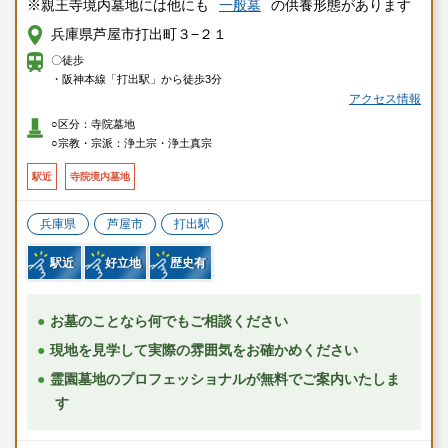
※親王寺境内墓地には他にも
一般墓
の供養形態があります
兵庫県芦屋市打出町３−２１
〇徒歩
・阪神本線「打出駅」から徒歩3分
アクセス情報
○区分：寺院墓地
○宗教・宗派：浄土宗・浄土真宗
駅近
寺院境内墓地
兵庫県
芦屋市
打出駅
駅近
好立地
歴史有
お墓のことなら何でもご相談ください
現地を見学して実際の雰囲気をお確かめください
霊園墓地のプロフェッショナルが無料でご案内いたしま
す