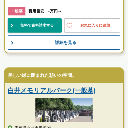
一般墓
費用目安 -万円～
千葉県
白井市
千葉ニュータウン中央駅
公営
宗教不問
無料で資料請求する
お気に入りに追加
お墓のことなら何でもご相談ください
詳細を見る
現地を見学して実際の雰囲気をお確かめください
霊園墓地のプロフェッショナルが無料でご案内いたしま
す
民営霊園
松戸市営白井聖地公園の特徴
美しい緑に囲まれた憩いの空間。
白井メモリアルパーク(一般墓)
千葉県白井市平塚90