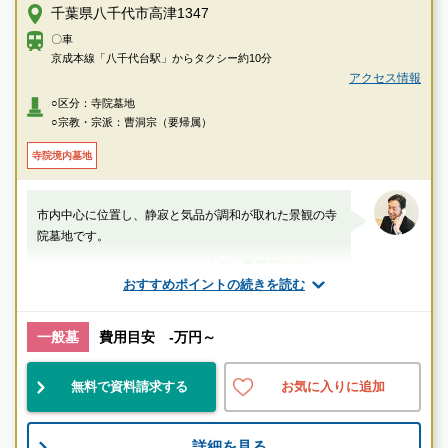
千葉県八千代市高津1347
〇車
京成本線「八千代台駅」からタクシー約10分
アクセス情報
○区分：寺院墓地
○宗教・宗派：曹洞宗（要帰属）
寺院境内墓地
市内中心に位置し、静寂と気品が調和が取れた景観の寺
院墓地です。
山口（業界歴20年以上）
おすすめポイントの続きを読む
千葉県
八千代市
八千代台駅
一般墓
費用目安 -万円～
自然豊
品格有
無料で資料請求する
お気に入りに追加
お墓のことなら何でもご相談ください
現地を見学して実際の雰囲気をお確かめください
詳細を見る