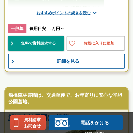
山口（業界歴20年以上）
おすすめポイントの続きを読む
千葉県
船橋市
習志野駅
一般墓
費用目安 -万円～
公営
歴史有
宗教不問
無料で資料請求する
お気に入りに追加
お墓のことなら何でもご相談ください
現地を見学して実際の雰囲気をお確かめください
詳細を見る
霊園墓地のプロフェッショナルが無料でご案内いたしま
す
民営霊園
船橋森林霊園は、交通至便で、お年寄りに安心な平坦
公園墓地。
船橋森林霊園(一般墓)
資料請求
電話をかける
お問合せ