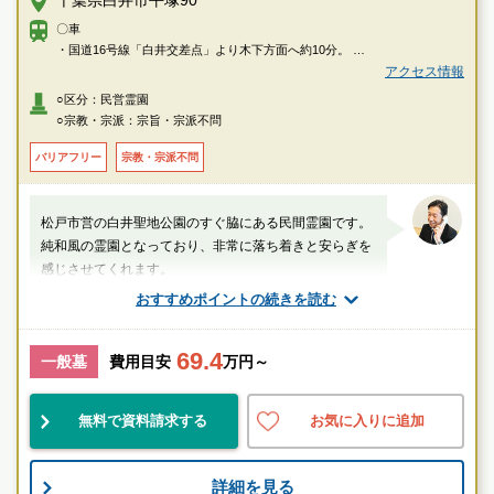
〇車
・国道16号線「白井交差点」より木下方面へ約10分。
・北総線「千葉ニュータウン中央」駅よりタクシーで約10分
アクセス情報
○区分：民営霊園
○宗教・宗派：宗旨・宗派不問
バリアフリー
宗教・宗派不問
松戸市営の白井聖地公園のすぐ脇にある民間霊園です。
純和風の霊園となっており、非常に落ち着きと安らぎを
感じさせてくれます。
おすすめポイントの続きを読む
山口（業界歴20年以上）
69.4
千葉県
白井市
千葉ニュータウン中央駅
一般墓
費用目安
万円～
民営
自然豊
宗教不問
無料で資料請求する
お気に入りに追加
お墓のことなら何でもご相談ください
詳細を見る