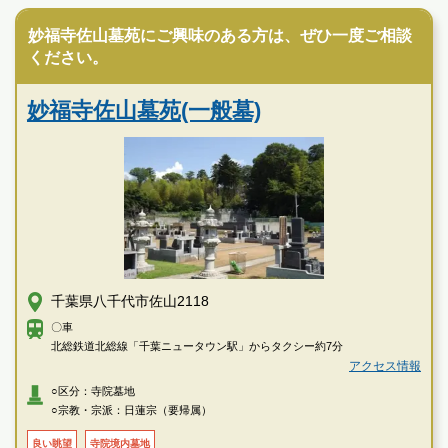
妙福寺佐山墓苑にご興味のある方は、ぜひ一度ご相談
ください。
妙福寺佐山墓苑(一般墓)
千葉県八千代市佐山2118
〇車
北総鉄道北総線「千葉ニュータウン駅」からタクシー約7分
アクセス情報
○区分：寺院墓地
○宗教・宗派：日蓮宗（要帰属）
良い眺望
寺院境内墓地