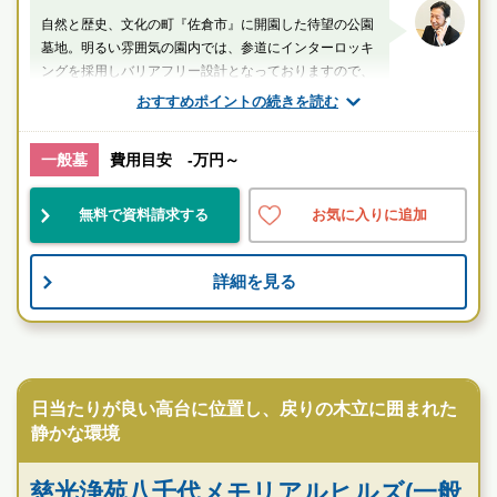
自然と歴史、文化の町『佐倉市』に開園した待望の公園
墓地。明るい雰囲気の園内では、参道にインターロッキ
ングを採用しバリアフリー設計となっておりますので、
お年寄りの方や車いすの方でも安心です。
おすすめポイントの続きを読む
山口（業界歴20年以上）
一般墓
費用目安 -万円～
千葉県
佐倉市
ユーカリが丘駅
無料で資料請求する
お気に入りに追加
便利
民営
宗教不問
詳細を見る
お墓のことなら何でもご相談ください
現地を見学して実際の雰囲気をお確かめください
霊園墓地のプロフェッショナルが無料でご案内いたしま
民営霊園
す
日当たりが良い高台に位置し、戻りの木立に囲まれた
静かな環境
慈光浄苑八千代メモリアルヒルズ(一般