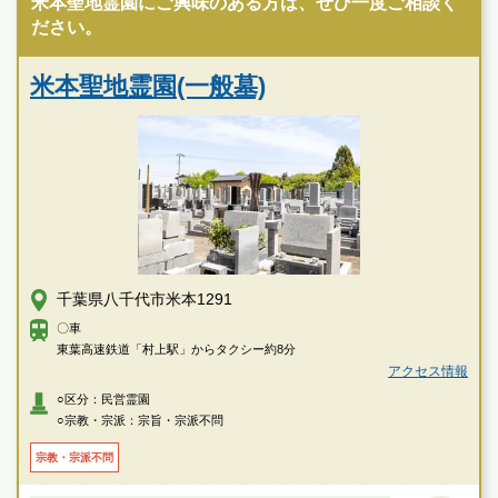
米本聖地霊園にご興味のある方は、ぜひ一度ご相談く
ださい。
米本聖地霊園(一般墓)
千葉県八千代市米本1291
〇車
東葉高速鉄道「村上駅」からタクシー約8分
アクセス情報
○区分：民営霊園
○宗教・宗派：宗旨・宗派不問
宗教・宗派不問