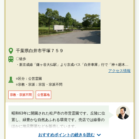
千葉県白井市平塚７５９
〇徒歩
・新京成線「鎌ヶ谷大仏駅」より京成バス「白井車庫」行で「神々廻木
戸」下車→徒歩で約16分
アクセス情報
・ＪＲ各線「松戸駅」西口より京成バス「平塚」行で「平塚」下車→徒歩
○区分：公営霊園
で約5分
○宗教・宗派：宗旨・宗派不問
宗教・宗派不問
公営墓地
昭和63年に開園された松戸市の市営霊園です。丘陵に位
置し、緑豊かな自然あふれる環境です。売店では線香の
ほかに地元野菜などを販売しています。
おすすめポイントの続きを読む
山口（業界歴20年以上）