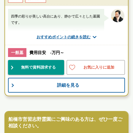
四季の彩りが美しい高台にあり、静かで広々とした墓園
です。
山口（業界歴20年以上）
おすすめポイントの続きを読む
千葉県
八千代市
千葉ニュータウン中央駅
一般墓
費用目安 -万円～
景観良
自然豊
無料で資料請求する
お気に入りに追加
お墓のことなら何でもご相談ください
現地を見学して実際の雰囲気をお確かめください
詳細を見る
霊園墓地のプロフェッショナルが無料でご案内いたしま
す
公営霊園
船橋市営習志野霊園にご興味のある方は、ぜひ一度ご
相談ください。