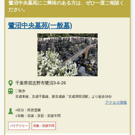
鷺沼中央墓苑にご興味のある方は、ぜひ一度ご相談く
ださい。
鷺沼中央墓苑(一般墓)
千葉県習志野市鷺沼3-6-26
〇徒歩
京成本線、京成千葉線、新京成線「京成津田沼駅」より徒歩16分
アクセス情報
○区分：民営霊園
○宗教・宗派：宗旨・宗派不問
バリアフリー
宗教・宗派不問