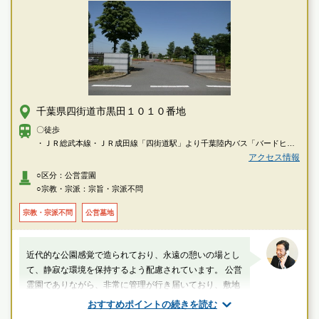
千葉県四街道市黒田１０１０番地
〇徒歩
・ＪＲ総武本線・ＪＲ成田線「四街道駅」より千葉陸内バス「バードヒル
池花」行で約15分「内黒田」下車→徒歩で約5分
アクセス情報
○区分：公営霊園
○宗教・宗派：宗旨・宗派不問
宗教・宗派不問
公営墓地
近代的な公園感覚で造られており、永遠の憩いの場とし
て、静寂な環境を保持するよう配慮されています。 公営
霊園でありながら、非常に管理が行き届いており、敷地
内に噴水や広場など設備も充実しています。
おすすめポイントの続きを読む