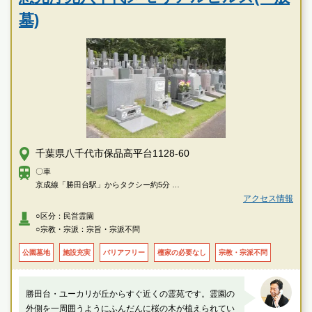
墓)
千葉県八千代市保品高平台1128-60
〇車
京成線「勝田台駅」からタクシー約5分
東葉線「村上駅」からタクシー約5分
アクセス情報
○区分：民営霊園
○宗教・宗派：宗旨・宗派不問
公園墓地
施設充実
バリアフリー
檀家の必要なし
宗教・宗派不問
勝田台・ユーカリが丘からすぐ近くの霊苑です。霊園の
外側を一周囲うようにふんだんに桜の木が植えられてい