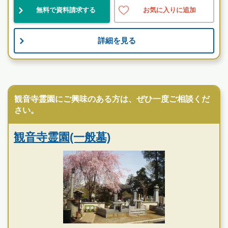
綺麗
民営
自然豊
無料で資料請求する
お気に入りに追加
お墓のことなら何でもご相談ください
詳細を見る
現地を見学して実際の雰囲気をお確かめください
霊園墓地のプロフェッショナルが無料でご案内いたしま
す
寺院墓地
桜の郷 花見川犢橋霊園の特徴
観音寺霊園にご興味のある方は、ぜひ一度ご相談くだ
さい。
観音寺霊園(一般墓)