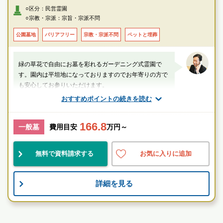
○区分：民営霊園
○宗教・宗派：宗旨・宗派不問
公園墓地
バリアフリー
宗教・宗派不問
ペットと埋葬
緑の草花で自由にお墓を彩れるガーデニング式霊園で
す。園内は平坦地になっておりますのでお年寄りの方で
も安心してお参りいただけます。
おすすめポイントの続きを読む
山口（業界歴20年以上）
166.8
千葉県
印西市
千葉ニュータウン中央駅
一般墓
費用目安
万円～
自然豊
設備良
宗教不問
無料で資料請求する
お気に入りに追加
お墓のことなら何でもご相談ください
詳細を見る
現地を見学して実際の雰囲気をお確かめください
霊園墓地のプロフェッショナルが無料でご案内いたしま
す
寺院墓地