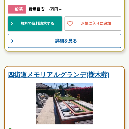
山口（業界歴20年以上）
一般墓
費用目安 -万円～
千葉県
四街道市
物井駅
無料で資料請求する
お気に入りに追加
公営
詳細を見る
お墓のことなら何でもご相談ください
現地を見学して実際の雰囲気をお確かめください
霊園墓地のプロフェッショナルが無料でご案内いたしま
民営霊園
す
四街道メモリアルグランデ(樹木葬)