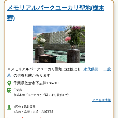
メモリアルパークユーカリ聖地(樹木
葬)
※メモリアルパークユーカリ聖地には他にも
永代供養
一般
墓
の供養形態があります
千葉県佐倉市下志津186-10
〇徒歩
京成本線「ユーカリが丘駅」より徒歩17分
アクセス情報
○区分：民営霊園
○宗教・宗派：宗旨・宗派不問