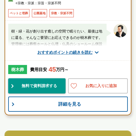
○宗教・宗派：宗旨・宗派不問
ペットと埋葬
公園墓地
宗教・宗派不問
樹・緑・花が創り出す癒しの空間で眠りたい、最後は地
に還る、そんなご要望にお応えできるのが樹木葬です。
管理棟には葬祭ホールと仏壇・仏具のショールーム併設
で利便性も高い公園墓地です。
おすすめポイントの続きを読む
山口（業界歴20年以上）
45
樹木葬
費用目安
万円～
千葉県
船橋市
実籾駅
無料で資料請求する
お気に入りに追加
綺麗
民営
自然豊
詳細を見る
お墓のことなら何でもご相談ください
現地を見学して実際の雰囲気をお確かめください
霊園墓地のプロフェッショナルが無料でご案内いたしま
民営霊園
す