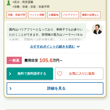
・京成臼井駅南口より4番乗り場ＪＲ佐倉駅北口行き乗車。「七井戸橋」バ
○区分：民営霊園
ス停にて下車→徒歩で約3分
○宗教・宗派：宗旨・宗派不問
〇車
・ＪＲ佐倉駅より車で約5分
宗教・宗派不問
ペットと埋葬
公園墓地
バリアフリー
檀家の必要なし
・京成臼井駅より車で約5分
・東関東自動車道「四街道インター」より車で約10分
園内はバリアフリーとなっており、車椅子でもお参りい
ただくことができます。管理棟の電力はソーラーパネル
を使用し、霊園内には貯水槽を配し、人にも地球環境に
も優しいつくりとなっています。
おすすめポイントの続きを読む
山口（業界歴20年以上）
105.6
一般墓
費用目安
万円～
千葉県
佐倉市
京成臼井駅
無料で資料請求する
お気に入りに追加
民営
自然豊
宗教不問
詳細を見る
お墓のことなら何でもご相談ください
現地を見学して実際の雰囲気をお確かめください
霊園墓地のプロフェッショナルが無料でご案内いたしま
民営霊園
す