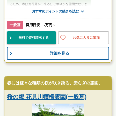
るため、春はお花見が出来るほど華やかな霊園になりま
す。
おすすめポイントの続きを読む
山口（業界歴20年以上）
一般墓
費用目安 -万円～
千葉県
八千代市
勝田台駅
無料で資料請求する
お気に入りに追加
自然豊
設備良
宗教不問
詳細を見る
お墓のことなら何でもご相談ください
現地を見学して実際の雰囲気をお確かめください
霊園墓地のプロフェッショナルが無料でご案内いたしま
民営霊園
す
春には様々な種類の桜が咲き誇る、安らぎの霊園。
桜の郷 花見川犢橋霊園(一般墓)