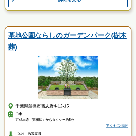
霊園墓地のプロフェッショナルが無料でご案内いたしま
す
民営霊園
墓地公園ならしのガーデンパーク(樹木
葬)
千葉県船橋市習志野4-12-15
〇車
京成本線「実籾駅」からタクシー約5分
アクセス情報
○区分：民営霊園