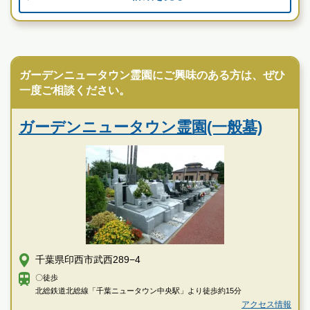
現地を見学して実際の雰囲気をお確かめください
霊園墓地のプロフェッショナルが無料でご案内いたしま
す
民営霊園
白井メモリアルパークの特徴
ガーデンニュータウン霊園にご興味のある方は、ぜひ
一度ご相談ください。
ガーデンニュータウン霊園(一般墓)
千葉県印西市武西289−4
〇徒歩
北総鉄道北総線「千葉ニュータウン中央駅」より徒歩約15分
アクセス情報