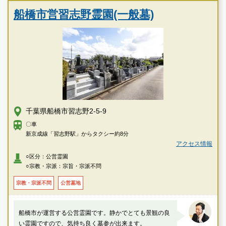
船橋市営習志野霊園(一般墓)
千葉県船橋市習志野2-5-9
〇車
新京成線「習志野駅」からタクシー約8分
アクセス情報
○区分：公営霊園
○宗教・宗派：宗旨・宗派不問
宗教・宗派不問
公営墓地
船橋市が運営する公営霊園です。静かでとても景観の良
い霊園ですので、気持ち良く墓参が出来ます。