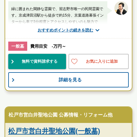
緑に囲まれた閑静な霊園で、習志野市唯一の民間霊園で
す。京成津田沼駅から徒歩で約15分、京葉道路幕張イン
ターから車で3分程度とアクセスしやすいのも魅力で
す。
おすすめポイントの続きを読む
山口（業界歴20年以上）
一般墓
費用目安 -万円～
千葉県
習志野市
京成津田沼駅
無料で資料請求する
お気に入りに追加
民営
自然豊
宗教不問
詳細を見る
お墓のことなら何でもご相談ください
現地を見学して実際の雰囲気をお確かめください
霊園墓地のプロフェッショナルが無料でご案内いたしま
公営霊園
す
松戸市営白井聖地公園 公募情報・リフォーム他
松戸市営白井聖地公園(一般墓)