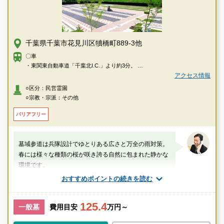
千葉県千葉市花見川区犢橋町889-3他
〇車
・東関東自動車道「千葉北I.C.」より約3分。
〇徒歩
アクセス情報
・JR総武線「新検見川」駅北口1番乗場より京成バス【検01】さつきが丘
○区分：民営霊園
団地経由いきいきプラザ行き乗車、犢橋小学校バス停で下車し徒歩約3分。
○宗教・宗派：その他
バリアフリー
墓域参道は兵隊設計でゆとりある広さと万全の雨対策。
春には様々な種類の桜が咲き誇る自然に包まれた静かな
環境です。
おすすめポイントの続きを読む
山口（業界歴20年以上）
125.4
千葉県
千葉市花見川区
八千代台駅
一般墓
費用目安
万円～