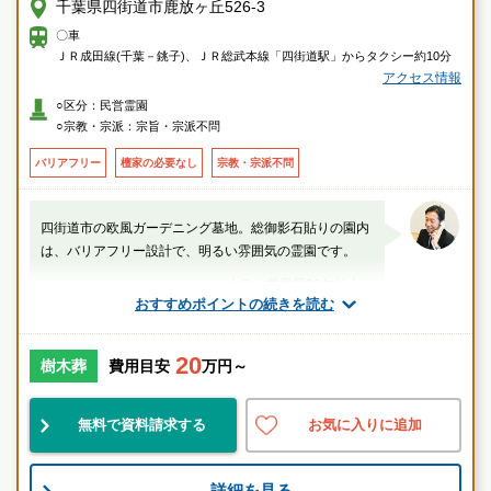
千葉県四街道市鹿放ヶ丘526-3
〇車
ＪＲ成田線(千葉－銚子)、ＪＲ総武本線「四街道駅」からタクシー約10分
アクセス情報
○区分：民営霊園
○宗教・宗派：宗旨・宗派不問
バリアフリー
檀家の必要なし
宗教・宗派不問
四街道市の欧風ガーデニング墓地。総御影石貼りの園内
は、バリアフリー設計で、明るい雰囲気の霊園です。
山口（業界歴20年以上）
おすすめポイントの続きを読む
千葉県
四街道市
四街道駅
20
樹木葬
費用目安
万円～
好立地
自然豊
宗教不問
無料で資料請求する
お気に入りに追加
お墓のことなら何でもご相談ください
現地を見学して実際の雰囲気をお確かめください
詳細を見る