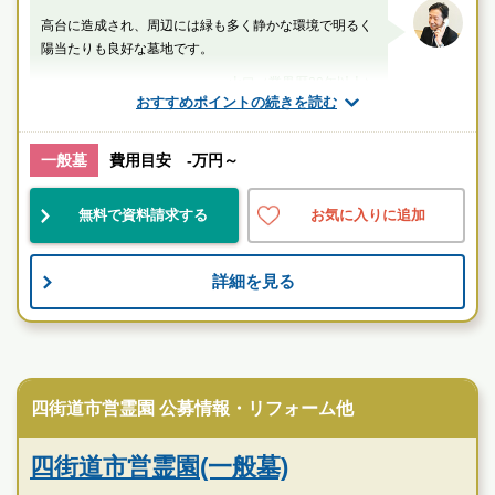
高台に造成され、周辺には緑も多く静かな環境で明るく
陽当たりも良好な墓地です。
山口（業界歴20年以上）
おすすめポイントの続きを読む
千葉県
八千代市
村上(千葉県)駅
一般墓
費用目安 -万円～
民営
自然豊
宗教不問
無料で資料請求する
お気に入りに追加
現地を見学して実際の雰囲気をお確かめください
霊園墓地のプロフェッショナルが無料でご案内いたしま
詳細を見る
す
公営霊園
四街道市営霊園 公募情報・リフォーム他
四街道市営霊園(一般墓)