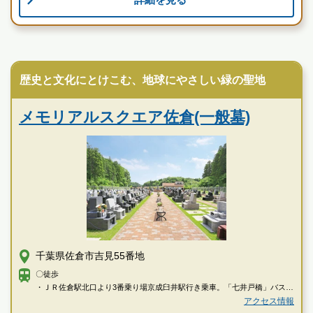
霊園墓地のプロフェッショナルが無料でご案内いたしま
す
民営霊園
歴史と文化にとけこむ、地球にやさしい緑の聖地
メモリアルスクエア佐倉(一般墓)
千葉県佐倉市吉見55番地
〇徒歩
・ＪＲ佐倉駅北口より3番乗り場京成臼井駅行き乗車。「七井戸橋」バス停
にて下車→徒歩で約3分
アクセス情報