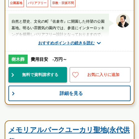
公園墓地
バリアフリー
宗教・宗派不問
自然と歴史、文化の町『佐倉市』に開園した待望の公園
墓地。明るい雰囲気の園内では、参道にインターロッキ
ングを採用しバリアフリー設計となっておりますので、
お年寄りの方や車いすの方でも安心です。
おすすめポイントの続きを読む
山口（業界歴20年以上）
樹木葬
費用目安 -万円～
千葉県
佐倉市
ユーカリが丘駅
無料で資料請求する
お気に入りに追加
便利
民営
宗教不問
詳細を見る
お墓のことなら何でもご相談ください
現地を見学して実際の雰囲気をお確かめください
霊園墓地のプロフェッショナルが無料でご案内いたしま
民営霊園
す
メモリアルパークユーカリ聖地(永代供