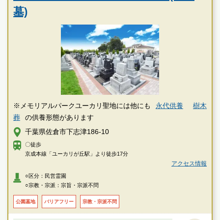
墓)
※メモリアルパークユーカリ聖地には他にも
永代供養
樹木
葬
の供養形態があります
千葉県佐倉市下志津186-10
〇徒歩
京成本線「ユーカリが丘駅」より徒歩17分
アクセス情報
○区分：民営霊園
○宗教・宗派：宗旨・宗派不問
公園墓地
バリアフリー
宗教・宗派不問