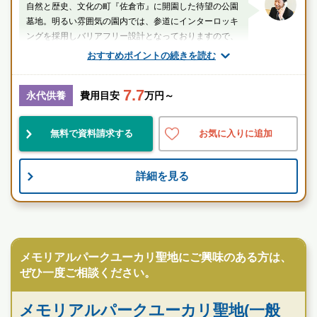
自然と歴史、文化の町『佐倉市』に開園した待望の公園
墓地。明るい雰囲気の園内では、参道にインターロッキ
ングを採用しバリアフリー設計となっておりますので、
お年寄りの方や車いすの方でも安心です。
おすすめポイントの続きを読む
山口（業界歴20年以上）
7.7
永代供養
費用目安
万円～
千葉県
佐倉市
ユーカリが丘駅
無料で資料請求する
お気に入りに追加
便利
民営
宗教不問
詳細を見る
お墓のことなら何でもご相談ください
現地を見学して実際の雰囲気をお確かめください
霊園墓地のプロフェッショナルが無料でご案内いたしま
民営霊園
す
メモリアルパークユーカリ聖地にご興味のある方は、
ぜひ一度ご相談ください。
メモリアルパークユーカリ聖地(一般