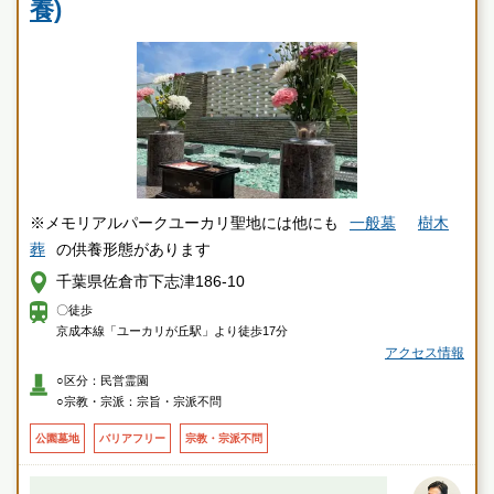
養)
※メモリアルパークユーカリ聖地には他にも
一般墓
樹木
葬
の供養形態があります
千葉県佐倉市下志津186-10
〇徒歩
京成本線「ユーカリが丘駅」より徒歩17分
アクセス情報
○区分：民営霊園
○宗教・宗派：宗旨・宗派不問
公園墓地
バリアフリー
宗教・宗派不問