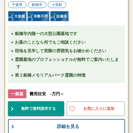
千葉県
船橋市
小室駅
大規模
宗教不問
設備良
船橋市内随一の大型公園墓地です
お墓のことなら何でもご相談ください
現地を見学して実際の雰囲気をお確かめください
霊園墓地のプロフェッショナルが無料でご案内いたしま
す
第２船橋メモリアルパーク霊園の特徴
一般墓
費用目安 -万円～
無料で資料請求する
お気に入りに追加
詳細を見る