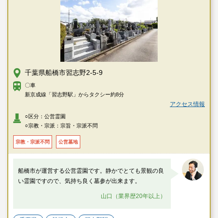
千葉県船橋市習志野2-5-9
〇車
新京成線「習志野駅」からタクシー約8分
アクセス情報
○区分：公営霊園
○宗教・宗派：宗旨・宗派不問
宗教・宗派不問
公営墓地
船橋市が運営する公営霊園です。静かでとても景観の良
い霊園ですので、気持ち良く墓参が出来ます。
山口（業界歴20年以上）