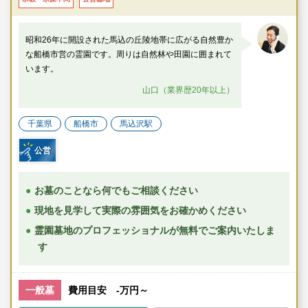
昭和26年に開設された馬込の丘陵地帯に広がる自然豊か
な船橋市営の霊園です。周りは自然林や田園に囲まれて
います。
山口（業界歴20年以上）
千葉県
船橋市
馬込沢駅
公営
お墓のことなら何でもご相談ください
現地を見学して実際の雰囲気をお確かめください
霊園墓地のプロフェッショナルが無料でご案内いたしま
す
一般墓
費用目安 -万円～