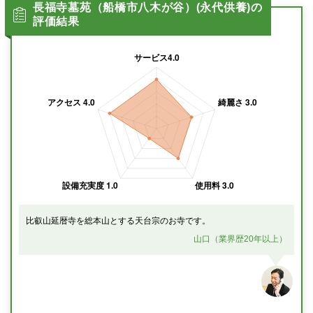
長福寺墓苑（船橋市八木が谷）(永代供養)の
評価結果
比叡山延暦寺を総本山とする天台宗のお寺です。
山口（業界歴20年以上）