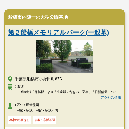
民営霊園
船橋市内随一の大型公園墓地
第２船橋メモリアルパーク(一般墓)
千葉県船橋市小野田町876
〇徒歩
・JR総武線「船橋駅」より「小室駅」行きバス乗車、「日新舗道」バス停
下車徒歩８分
アクセス情報
○区分：民営霊園
〇車
○宗教・宗派：宗旨・宗派不問
・東関東自動車道「千葉北I.C」より約20分
・京葉道路「花輪I.C」より約20分
檀家の必要なし
宗教・宗派不問
・常磐自動車道「柏I.C」より約30分