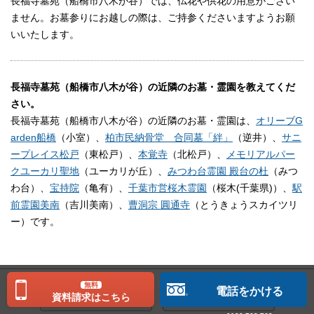
長福寺墓苑（船橋市八木が谷）では、仏花や供花の用意がござい
ません。お墓参りにお越しの際は、ご持参くださいますようお願
いいたします。
長福寺墓苑（船橋市八木が谷）の近隣のお墓・霊園を教えてくだ
さい。
長福寺墓苑（船橋市八木が谷）の近隣のお墓・霊園は、
オリーブG
arden船橋
（小室）、
柏市民納骨堂 合同墓「絆」
（逆井）、
サニ
ープレイス松戸
（東松戸）、
本覚寺
（北松戸）、
メモリアルパー
クユーカリ聖地
（ユーカリが丘）、
みつわ台霊園 殿台の杜
（みつ
わ台）、
宝持院
（亀有）、
千葉市営桜木霊園
（桜木(千葉県)）、
駅
前霊園美南
（吉川美南）、
曹洞宗 圓通寺
（とうきょうスカイツリ
ー）です。
無料
電話をかける
資料請求はこちら
LINEで送る
メールで送る