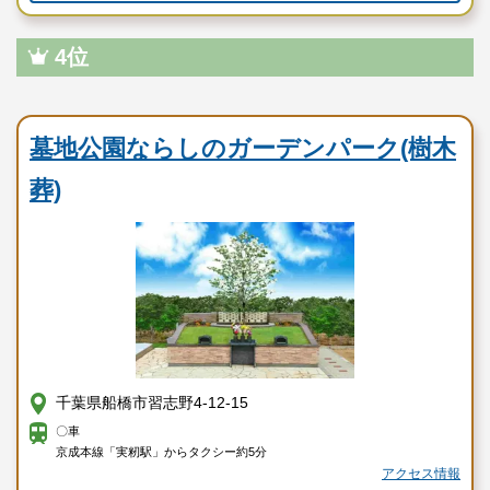
4位
民営霊園
墓地公園ならしのガーデンパーク(樹木
葬)
千葉県船橋市習志野4-12-15
〇車
京成本線「実籾駅」からタクシー約5分
アクセス情報