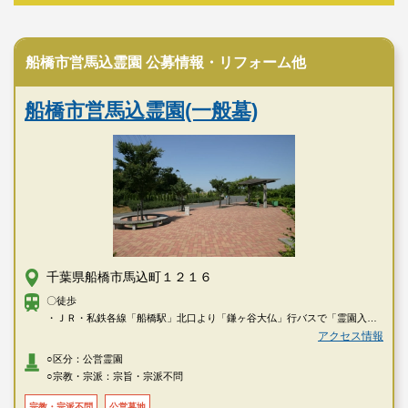
公営霊園
船橋市営馬込霊園 公募情報・リフォーム他
船橋市営馬込霊園(一般墓)
千葉県船橋市馬込町１２１６
〇徒歩
・ＪＲ・私鉄各線「船橋駅」北口より「鎌ヶ谷大仏」行バスで「霊園入
口」下車→徒歩で約10分
アクセス情報
○区分：公営霊園
○宗教・宗派：宗旨・宗派不問
宗教・宗派不問
公営墓地