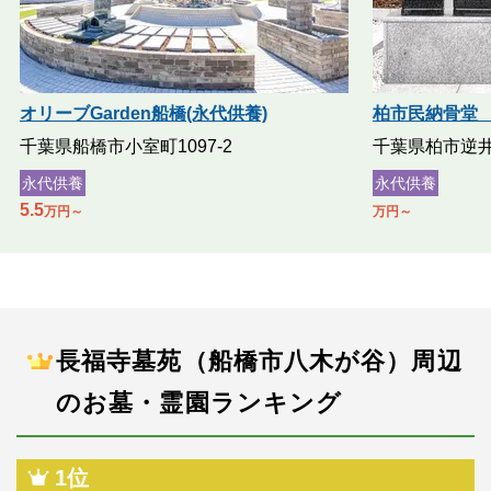
オリーブGarden船橋(永代供養)
柏市民納骨堂 
千葉県船橋市小室町1097-2
千葉県柏市逆
永代供養
永代供養
5.5
万円～
万円～
長福寺墓苑（船橋市八木が谷）周辺
のお墓・霊園ランキング
1位