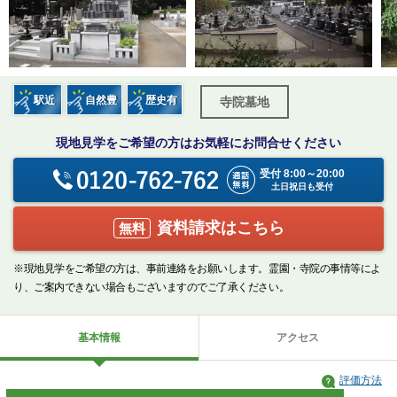
駅近
自然豊
歴史有
寺院墓地
現地見学をご希望の方はお気軽にお問合せください
受付 8:00～20:00
土日祝日も受付
資料請求はこちら
無料
※現地見学をご希望の方は、事前連絡をお願いします。霊園・寺院の事情等によ
り、ご案内できない場合もございますのでご了承ください。
基本情報
アクセス
評価方法