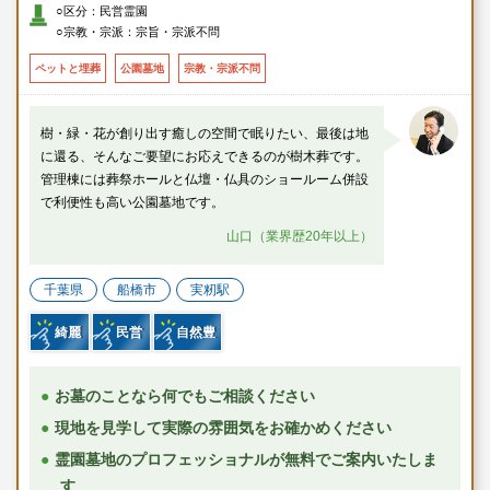
○区分：民営霊園
○宗教・宗派：宗旨・宗派不問
ペットと埋葬
公園墓地
宗教・宗派不問
樹・緑・花が創り出す癒しの空間で眠りたい、最後は地
に還る、そんなご要望にお応えできるのが樹木葬です。
管理棟には葬祭ホールと仏壇・仏具のショールーム併設
で利便性も高い公園墓地です。
山口（業界歴20年以上）
千葉県
船橋市
実籾駅
綺麗
民営
自然豊
お墓のことなら何でもご相談ください
現地を見学して実際の雰囲気をお確かめください
霊園墓地のプロフェッショナルが無料でご案内いたしま
す