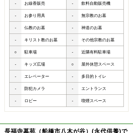
-
お線香販売
-
飲料自動販売機
-
お参り用具
-
無宗教のお墓
-
仏教のお墓
-
神道のお墓
-
キリスト教のお墓
-
その他宗教のお墓
○
駐車場
-
近隣有料駐車場
-
キッズ広場
○
屋外休憩スペース
-
エレベーター
-
多目的トイレ
-
防犯カメラ
-
エントランス
-
ロビー
-
喫煙スペース
長福寺墓苑（船橋市八木が谷）(永代供養)で