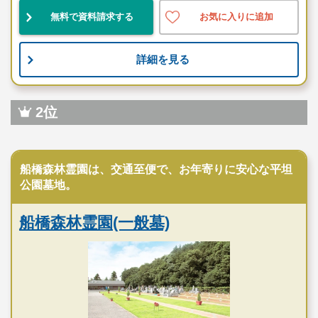
無料で資料請求する
お気に入りに追加
詳細を見る
2位
民営霊園
船橋森林霊園は、交通至便で、お年寄りに安心な平坦
公園墓地。
船橋森林霊園(一般墓)