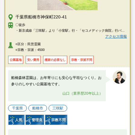
千葉県船橋市神保町220-41
〇徒歩
・新京成線「三咲駅」より「小室駅」行・「セコメディック病院」行バス
で約5分、「須賀神社」にて下車→徒歩で約8分
アクセス情報
・北総線「小室駅」より「三咲駅」行バスで約8分、「須賀神社」にて下車
○区分：民営霊園
→徒歩で約8分
○宗教・宗派：4500
〇車
公園墓地
安い費用
檀家の必要なし
宗教・宗派不問
・京葉道路「花輪インター」より車で約20分
船橋森林霊園は、お年寄りにも安心な平坦なつくり。お
参りのしやすい公園墓地です。
山口（業界歴20年以上）
千葉県
船橋市
三咲駅
人気
管理良
宗教不問