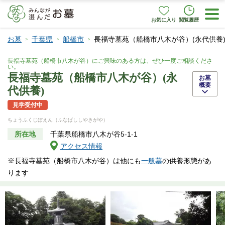
お気に入り
閲覧履歴
お墓
千葉県
船橋市
長福寺墓苑（船橋市八木が谷）(永代供養
長福寺墓苑（船橋市八木が谷）にご興味のある方は、ぜひ一度ご相談くださ
い。
長福寺墓苑（船橋市八木が谷）(永
お墓
概要
代供養)
見学受付中
ちょうふくじぼえん（ふなばししやきがや）
所在地
千葉県船橋市八木が谷5-1-1
アクセス情報
※長福寺墓苑（船橋市八木が谷）は他にも
一般墓
の供養形態があ
ります