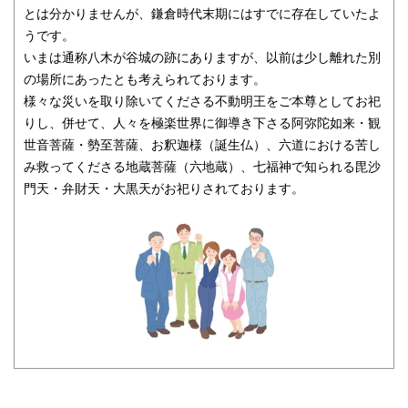
とは分かりませんが、鎌倉時代末期にはすでに存在していたよ
うです。
いまは通称八木が谷城の跡にありますが、以前は少し離れた別
の場所にあったとも考えられております。
様々な災いを取り除いてくださる不動明王をご本尊としてお祀
りし、併せて、人々を極楽世界に御導き下さる阿弥陀如来・観
世音菩薩・勢至菩薩、お釈迦様（誕生仏）、六道における苦し
み救ってくださる地蔵菩薩（六地蔵）、七福神で知られる毘沙
門天・弁財天・大黒天がお祀りされております。