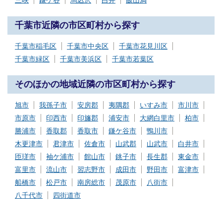
三咲
鎌ケ谷
馬込沢
白井
飯山満
千葉市近隣の市区町村から探す
千葉市稲毛区
千葉市中央区
千葉市花見川区
千葉市緑区
千葉市美浜区
千葉市若葉区
そのほかの地域近隣の市区町村から探す
旭市
我孫子市
安房郡
夷隅郡
いすみ市
市川市
市原市
印西市
印旛郡
浦安市
大網白里市
柏市
勝浦市
香取郡
香取市
鎌ケ谷市
鴨川市
木更津市
君津市
佐倉市
山武郡
山武市
白井市
匝瑳市
袖ケ浦市
館山市
銚子市
長生郡
東金市
富里市
流山市
習志野市
成田市
野田市
富津市
船橋市
松戸市
南房総市
茂原市
八街市
八千代市
四街道市