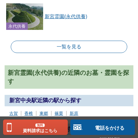
新宮霊園(永代供養)
永代供養
一覧を見る
新宮霊園(永代供養)の近隣のお墓・霊園を探
す
新宮中央駅近隣の駅から探す
古賀
香椎
東郷
篠栗
新原
無料
電話をかける
北九州市近隣の市区町村から探す
資料請求はこちら