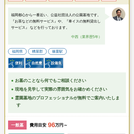
福岡都心から一番近い、公益社団法人の公園墓地です。
『お茶などの無料サービス』や、『車イスの無料貸出し
サービス』 などを行っております。
中西（業界歴5年）
福岡県
糟屋郡
篠栗駅
便利
自然豊
設備良
お墓のことなら何でもご相談ください
現地を見学して実際の雰囲気をお確かめください
霊園墓地のプロフェッショナルが無料でご案内いたしま
す
96
一般墓
費用目安
万円～