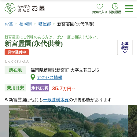
お気に入り
閲覧履歴
お墓
福岡県
糟屋郡
新宮霊園(永代供養)
新宮霊園にご興味のある方は、ぜひ一度ご相談ください。
新宮霊園(永代供養)
お墓
概要
見学受付中
しんぐうれいえん
所在地
福岡県糟屋郡新宮町 大字立花口146
アクセス情報
35.7
費用目安
永代供養
万円～
※新宮霊園は他にも
一般墓
樹木葬
の供養形態があります