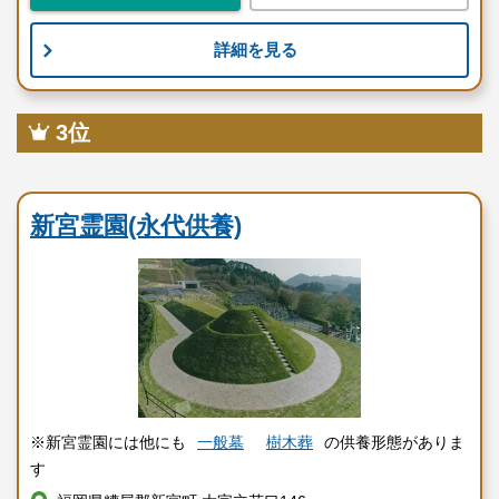
詳細を見る
3位
民営霊園
新宮霊園(永代供養)
※新宮霊園には他にも
一般墓
樹木葬
の供養形態がありま
す