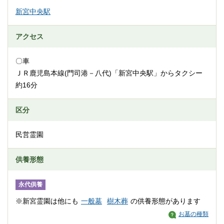
新宮中央駅
アクセス
〇車
ＪＲ鹿児島本線(門司港－八代)「新宮中央駅」からタクシー
約16分
区分
民営霊園
供養形態
永代供養
※新宮霊園は他にも
一般墓
樹木葬
の供養形態があります
お墓の種類