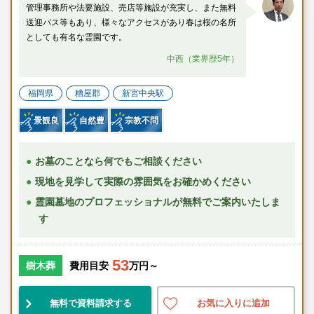
管理事務所や法要施設、売店等施設が充実し、また無料
送迎バス等もあり、様々なアクセスがあり春は桜の名所
としても有名な霊園です。
中西（業界歴5年）
福岡県
糟屋郡
新宮中央駅
景観良
自然豊
宗教不問
お墓のことなら何でもご相談ください
現地を見学して実際の雰囲気をお確かめください
霊園墓地のプロフェッショナルが無料でご案内いたしま
す
53
樹木葬
費用目安
万円～
無料で資料請求する
お気に入りに追加