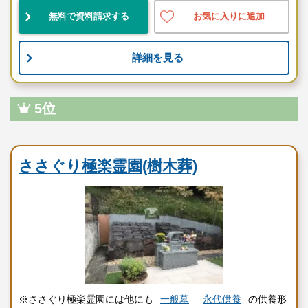
無料で資料請求する
お気に入りに追加
詳細を見る
5位
民営霊園
ささぐり極楽霊園(樹木葬)
※ささぐり極楽霊園には他にも
一般墓
永代供養
の供養形