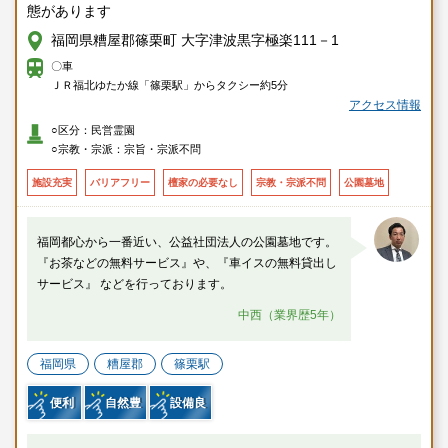
態があります
福岡県糟屋郡篠栗町 大字津波黒字極楽111－1
〇車
ＪＲ福北ゆたか線「篠栗駅」からタクシー約5分
アクセス情報
○区分：民営霊園
○宗教・宗派：宗旨・宗派不問
施設充実
バリアフリー
檀家の必要なし
宗教・宗派不問
公園墓地
福岡都心から一番近い、公益社団法人の公園墓地です。
『お茶などの無料サービス』や、『車イスの無料貸出し
サービス』 などを行っております。
中西（業界歴5年）
福岡県
糟屋郡
篠栗駅
便利
自然豊
設備良