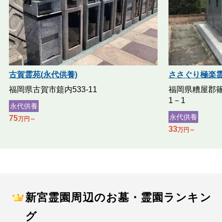
古賀霊苑(永代供養)
ささぐり極楽霊
福岡県古賀市筵内533-11
福岡県糟屋郡篠
1－1
永代供養
永代供養
75
万円～
33
万円～
新宮霊園周辺のお墓・霊園ランキン
グ