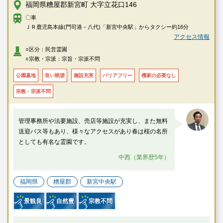
福岡県糟屋郡新宮町 大字立花口146
〇車
ＪＲ鹿児島本線(門司港－八代)「新宮中央駅」からタクシー約16分
アクセス情報
○区分：民営霊園
○宗教・宗派：宗旨・宗派不問
公園墓地
良い眺望
施設充実
バリアフリー
檀家の必要なし
宗教・宗派不問
管理事務所や法要施設、売店等施設が充実し、また無料
送迎バス等もあり、様々なアクセスがあり春は桜の名所
としても有名な霊園です。
中西（業界歴5年）
福岡県
糟屋郡
新宮中央駅
景観良
自然豊
宗教不問