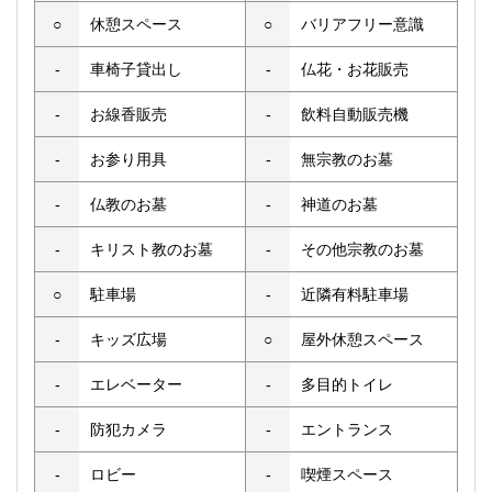
○
休憩スペース
○
バリアフリー意識
-
車椅子貸出し
-
仏花・お花販売
-
お線香販売
-
飲料自動販売機
-
お参り用具
-
無宗教のお墓
-
仏教のお墓
-
神道のお墓
-
キリスト教のお墓
-
その他宗教のお墓
○
駐車場
-
近隣有料駐車場
-
キッズ広場
○
屋外休憩スペース
-
エレベーター
-
多目的トイレ
-
防犯カメラ
-
エントランス
-
ロビー
-
喫煙スペース