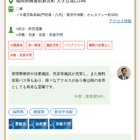
福岡県糟屋郡新宮町 大字立花口146
〇車
ＪＲ鹿児島本線(門司港－八代)「新宮中央駅」からタクシー約16分
アクセス情報
○区分：民営霊園
○宗教・宗派：宗旨・宗派不問
公園墓地
良い眺望
施設充実
バリアフリー
檀家の必要なし
宗教・宗派不問
管理事務所や法要施設、売店等施設が充実し、また無料
送迎バス等もあり、様々なアクセスがあり春は桜の名所
としても有名な霊園です。
中西（業界歴5年）
福岡県
糟屋郡
新宮中央駅
景観良
自然豊
宗教不問