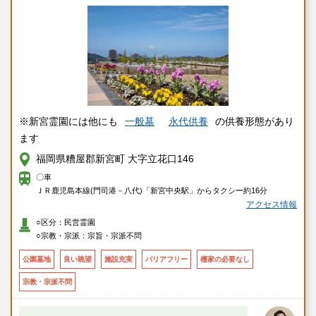
※新宮霊園には他にも
一般墓
永代供養
の供養形態があり
ます
福岡県糟屋郡新宮町 大字立花口146
〇車
ＪＲ鹿児島本線(門司港－八代)「新宮中央駅」からタクシー約16分
アクセス情報
○区分：民営霊園
○宗教・宗派：宗旨・宗派不問
公園墓地
良い眺望
施設充実
バリアフリー
檀家の必要なし
宗教・宗派不問