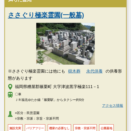
ささぐり極楽霊園(一般墓)
※ささぐり極楽霊園には他にも
樹木葬
永代供養
の供養形
態があります
福岡県糟屋郡篠栗町 大字津波黒字極楽111－1
〇車
ＪＲ福北ゆたか線「篠栗駅」からタクシー約5分
アクセス情報
○区分：民営霊園
○宗教・宗派：宗旨・宗派不問
施設充実
バリアフリー
檀家の必要なし
宗教・宗派不問
公園墓地