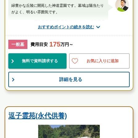
緑豊かな丘陵に開苑した神道霊園です。墓域は陽当たり
がよく、明るい雰囲気です。
厚生労働省認定 葬祭ディレクター技能審査
おすすめポイントの続きを読む
1級葬祭ディレクター 田中（業界歴15年）
175
神奈川県
横須賀市
衣笠駅
一般墓
費用目安
万円～
景観良
自然豊
伝統的
無料で資料請求する
お気に入りに追加
お墓のことなら何でもご相談ください
詳細を見る
現地を見学して実際の雰囲気をお確かめください
霊園墓地のプロフェッショナルが無料でご案内いたしま
す
寺院墓地
逗子霊苑(永代供養)