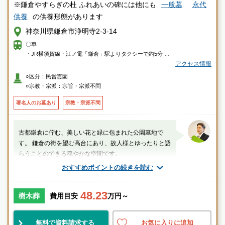
※鎌倉やすらぎの杜 ふれあいの碑には他にも
一般墓
永代
供養
の供養形態があります
神奈川県鎌倉市浄明寺2-3-14
〇車
・JR横須賀線・江ノ電「鎌倉」駅よりタクシーで約5分
アクセス情報
〇徒歩
○区分：民営霊園
・鎌倉駅東口5番バス停で「鎌23・鎌24・鎌36」ご乗車「杉本観音」バス
○宗教・宗派：宗旨・宗派不問
停下車、徒歩約5分
著名人のお墓あり
宗教・宗派不問
古都鎌倉に佇む、美しい花と緑に包まれた公園墓地で
す。 鎌倉の街を望む高台にあり、故人様とゆったりと語
らうことのできる穏やかな空間です。
おすすめポイントの続きを読む
厚生労働省認定 葬祭ディレクター技能審査
1級葬祭ディレクター 田中（業界歴15年）
48.23
樹木葬
費用目安
万円～
神奈川県
鎌倉市
鎌倉駅
無料で資料請求する
お気に入りに追加
景観良
自然豊
宗教不問