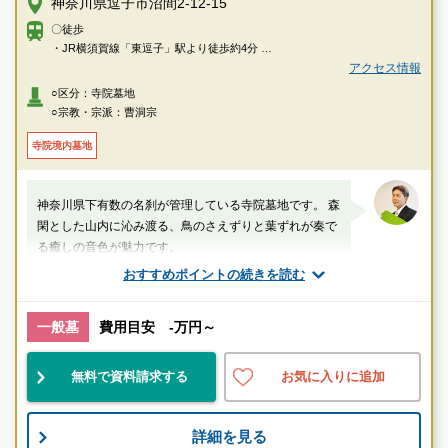
神奈川県逗子市沼間2-12-15
〇徒歩
・JR横須賀線「東逗子」駅より徒歩約4分
アクセス情報
〇車
○区分：寺院墓地
・横浜横須賀道路「逗子インター」より約5分、「朝比奈インター」より約
○宗教・宗派：曹洞宗
13分
寺院境内墓地
神奈川県下有数の名刹が管理している寺院墓地です。 森
閑とした山内に沁み渡る、鳥のさえずりと葉ずれが奏で
る癒しの音色が魅力です。
おすすめポイントの続きを読む
厚生労働省認定 葬祭ディレクター技能審査
1級葬祭ディレクター 田中（業界歴15年）
一般墓
費用目安 -万円～
神奈川県
逗子市
東逗子駅
無料で資料請求する
お気に入りに追加
駅近
民営
伝統的
詳細を見る
お墓のことなら何でもご相談ください