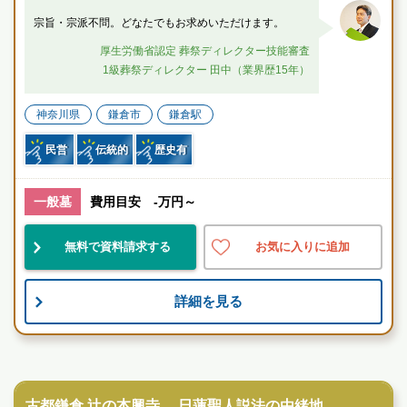
宗旨・宗派不問。どなたでもお求めいただけます。
厚生労働省認定 葬祭ディレクター技能審査
1級葬祭ディレクター 田中（業界歴15年）
神奈川県
鎌倉市
鎌倉駅
民営
伝統的
歴史有
一般墓
費用目安 -万円～
無料で資料請求する
お気に入りに追加
詳細を見る
寺院墓地
古都鎌倉 辻の本興寺。 日蓮聖人説法の由緒地