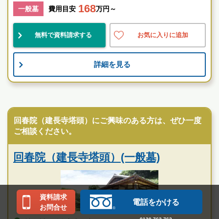
168
一般墓
費用目安
万円～
神奈川県
鎌倉市
北鎌倉駅
無料で資料請求する
お気に入りに追加
伝統的
歴史有
詳細を見る
お墓のことなら何でもご相談ください
現地を見学して実際の雰囲気をお確かめください
霊園墓地のプロフェッショナルが無料でご案内いたしま
寺院墓地
す
建長寺（臨済宗大本山）の特徴
回春院（建長寺塔頭）にご興味のある方は、ぜひ一度
ご相談ください。
回春院（建長寺塔頭）(一般墓)
資料請求
電話をかける
お問合せ