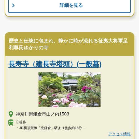
詳細を見る
鎌倉の地で、薔薇に包まれ眠るやすらぎ。 優雅に、美し
く佇む、永代供養墓。
お墓のことなら何でもご相談ください
寺院墓地
現地を見学して実際の雰囲気をお確かめください
霊園墓地のプロフェッショナルが無料でご案内いたしま
歴史と伝統に包まれ、静かに時が流れる征夷大将軍足
す
利尊氏ゆかりの寺
鎌倉やすらぎの杜 ふれあいの碑の特徴
長寿寺（建長寺塔頭）(一般墓)
神奈川県鎌倉市山ノ内1503
〇徒歩
・JR横須賀線「北鎌倉」駅より徒歩約13分
・JR横須賀線「北鎌倉」駅より江ノ電バス「鎌倉駅行き」乗車、「建長
アクセス情報