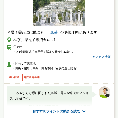
※逗子霊苑には他にも
一般墓
の供養形態があります
神奈川県逗子市沼間4-1-1
〇徒歩
・JR横須賀線「東逗子」駅より徒歩約12分
アクセス情報
〇車
○区分：寺院墓地
・横浜横須賀道路、逗子ICより約3分
○宗教・宗派：宗旨・宗派不問（在来仏教に限る）
良い眺望
寺院境内墓地
こころやすらぐ緑に囲まれた墓域、電車や車でのアクセ
スも良好です。
厚生労働省認定 葬祭ディレクター技能審査
おすすめポイントの続きを読む
1級葬祭ディレクター 田中（業界歴15年）