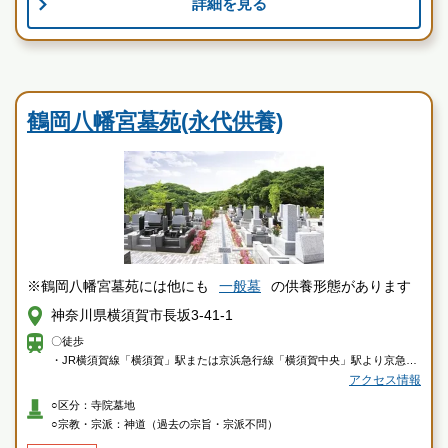
詳細を見る
お墓のことなら何でもご相談ください
現地を見学して実際の雰囲気をお確かめください
寺院墓地
霊園墓地のプロフェッショナルが無料でご案内いたしま
す
鶴岡八幡宮墓苑(永代供養)
湘南海光霊園の特徴
※鶴岡八幡宮墓苑には他にも
一般墓
の供養形態があります
神奈川県横須賀市長坂3-41-1
〇徒歩
・JR横須賀線「横須賀」駅または京浜急行線「横須賀中央」駅より京急バ
ス「三崎口駅行き」「横須賀市民病院行き」乗車、「武山」下車徒歩約18
アクセス情報
分
○区分：寺院墓地
○宗教・宗派：神道（過去の宗旨・宗派不問）
〇車