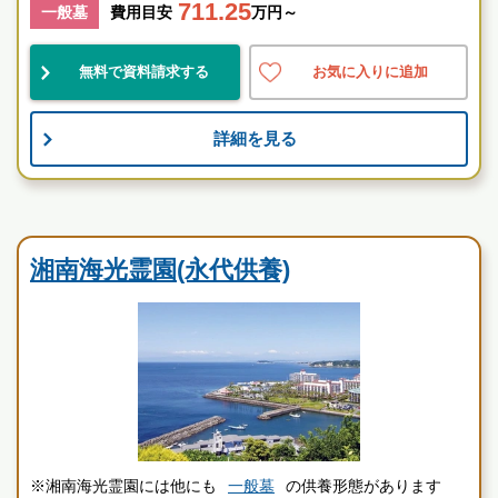
711.25
一般墓
費用目安
万円～
神奈川県
横須賀市
逗子駅
無料で資料請求する
お気に入りに追加
民営
大規模
宗教不問
詳細を見る
お墓のことなら何でもご相談ください
現地を見学して実際の雰囲気をお確かめください
霊園墓地のプロフェッショナルが無料でご案内いたしま
寺院墓地
す
湘南海光霊園(永代供養)
※湘南海光霊園には他にも
一般墓
の供養形態があります