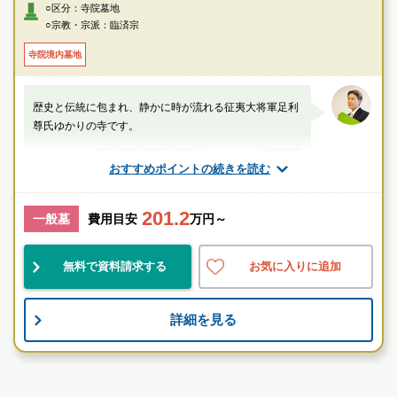
寺」下車徒歩約1分
○区分：寺院墓地
・JR横須賀線「鎌倉」駅東口2番乗り場より江ノ電バス「大船駅東口行
○宗教・宗派：臨済宗
き」乗車、「建長寺」下車徒歩約1分
・JR各線「大船駅」東口より江ノ電バス「鎌倉駅行き」乗車、「建長寺」
寺院境内墓地
下車徒歩約1分
〇車
歴史と伝統に包まれ、静かに時が流れる征夷大将軍足利
・横浜横須賀道路「朝比奈インター」より約15分
尊氏ゆかりの寺です。
・JR横須賀線「北鎌倉」駅より約5分
厚生労働省認定 葬祭ディレクター技能審査
おすすめポイントの続きを読む
1級葬祭ディレクター 田中（業界歴15年）
201.2
神奈川県
鎌倉市
北鎌倉駅
一般墓
費用目安
万円～
民営
自然豊
伝統的
無料で資料請求する
お気に入りに追加
お墓のことなら何でもご相談ください
詳細を見る
現地を見学して実際の雰囲気をお確かめください
霊園墓地のプロフェッショナルが無料でご案内いたしま
す
寺院墓地