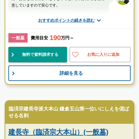
意していますので安心です。
厚生労働省認定 葬祭ディレクター技能審査
おすすめポイントの続きを読む
1級葬祭ディレクター 田中（業界歴15年）
190
神奈川県
鎌倉市
北鎌倉駅
一般墓
費用目安
万円～
民営
自然豊
伝統的
無料で資料請求する
お気に入りに追加
お墓のことなら何でもご相談ください
詳細を見る
現地を見学して実際の雰囲気をお確かめください
霊園墓地のプロフェッショナルが無料でご案内いたしま
す
寺院墓地
禅居院（建長寺塔頭）の特徴
臨済宗建長寺派大本山 鎌倉五山第一位いにしえを偲ば
せる名刹
建長寺（臨済宗大本山）(一般墓)