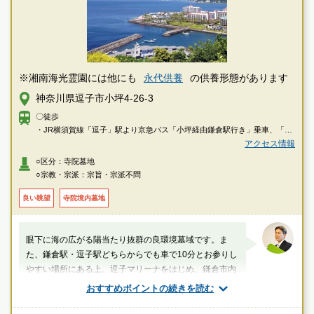
※湘南海光霊園には他にも
永代供養
の供養形態があります
神奈川県逗子市小坪4-26-3
〇徒歩
・JR横須賀線「逗子」駅より京急バス「小坪経由鎌倉駅行き」乗車、「小
坪海岸」下車徒歩約3分
アクセス情報
・JR横須賀線「鎌倉」駅より京急バス「小坪経由逗子駅行き」乗車、「小
○区分：寺院墓地
坪」下車徒歩約4分
○宗教・宗派：宗旨・宗派不問
〇車
良い眺望
寺院境内墓地
・横浜横須賀道路「逗子インター」または「朝比奈インター」より約13分
眼下に海の広がる陽当たり抜群の良環境墓域です。ま
た、鎌倉駅・逗子駅どちらからでも車で10分とお参りし
やすい場所にある上、逗子マリーナをはじめ、鎌倉市内
散策などレジャーをかねたお墓参りができます。
おすすめポイントの続きを読む
厚生労働省認定 葬祭ディレクター技能審査