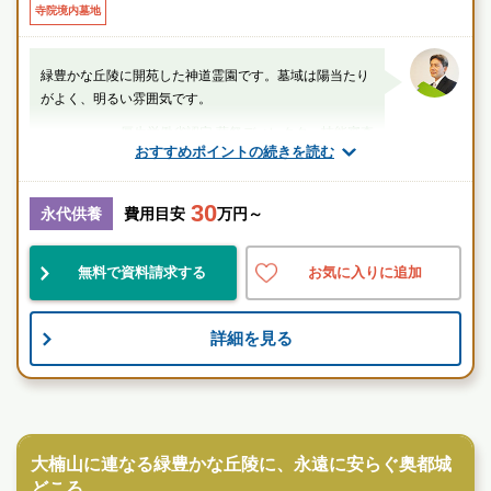
・横浜横須賀道路「衣笠インター」より約5分
寺院境内墓地
緑豊かな丘陵に開苑した神道霊園です。墓域は陽当たり
がよく、明るい雰囲気です。
厚生労働省認定 葬祭ディレクター技能審査
おすすめポイントの続きを読む
1級葬祭ディレクター 田中（業界歴15年）
30
神奈川県
横須賀市
衣笠駅
永代供養
費用目安
万円～
景観良
自然豊
伝統的
無料で資料請求する
お気に入りに追加
お墓のことなら何でもご相談ください
詳細を見る
現地を見学して実際の雰囲気をお確かめください
霊園墓地のプロフェッショナルが無料でご案内いたしま
す
寺院墓地
大楠山に連なる緑豊かな丘陵に、永遠に安らぐ奥都城
どころ