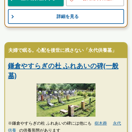
詳細を見る
お墓のことなら何でもご相談ください
現地を見学して実際の雰囲気をお確かめください
霊園墓地のプロフェッショナルが無料でご案内いたしま
民営霊園
す
鎌倉やすらぎの杜 ふれあいの碑の特徴
夫婦で眠る。心配を後世に残さない「永代供養墓」
鎌倉やすらぎの杜 ふれあいの碑(一般
墓)
※鎌倉やすらぎの杜 ふれあいの碑には他にも
樹木葬
永代
供養
の供養形態があります