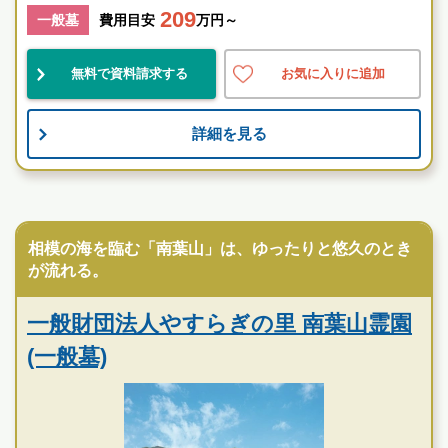
1級葬祭ディレクター 田中（業界歴15年）
209
一般墓
費用目安
万円～
神奈川県
逗子市
逗子駅
無料で資料請求する
お気に入りに追加
綺麗
民営
景観良
詳細を見る
お墓のことなら何でもご相談ください
現地を見学して実際の雰囲気をお確かめください
民営霊園
霊園墓地のプロフェッショナルが無料でご案内いたしま
す
相模の海を臨む「南葉山」は、ゆったりと悠久のとき
湘南海光霊園の特徴
が流れる。
一般財団法人やすらぎの里 南葉山霊園
(一般墓)