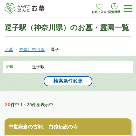
お気に入り
閲覧履歴
逗子駅（神奈川県）のお墓・霊園一覧
お墓
神奈川県沿線
逗子
逗子駅
沿線
検索条件変更
20
件中 1～20件を表示中
寺院墓地
中世鎌倉の古刹。 白猿伝説の寺