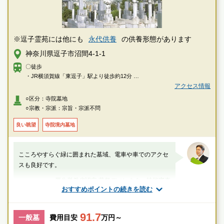
※逗子霊苑には他にも
永代供養
の供養形態があります
神奈川県逗子市沼間4-1-1
〇徒歩
・JR横須賀線「東逗子」駅より徒歩約12分
アクセス情報
〇車
○区分：寺院墓地
・横浜横須賀道路、逗子ICより約3分
○宗教・宗派：宗旨・宗派不問
良い眺望
寺院境内墓地
こころやすらぐ緑に囲まれた墓域、電車や車でのアクセ
スも良好です。
厚生労働省認定 葬祭ディレクター技能審査
おすすめポイントの続きを読む
1級葬祭ディレクター 田中（業界歴15年）
91.7
神奈川県
逗子市
東逗子駅
一般墓
費用目安
万円～