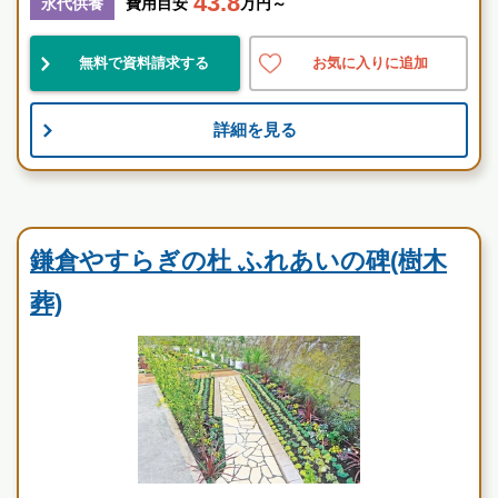
43.8
永代供養
費用目安
万円～
神奈川県
鎌倉市
鎌倉駅
無料で資料請求する
お気に入りに追加
景観良
自然豊
宗教不問
詳細を見る
お墓のことなら何でもご相談ください
現地を見学して実際の雰囲気をお確かめください
霊園墓地のプロフェッショナルが無料でご案内いたしま
民営霊園
す
鎌倉やすらぎの杜 ふれあいの碑の特徴
鎌倉やすらぎの杜 ふれあいの碑(樹木
葬)