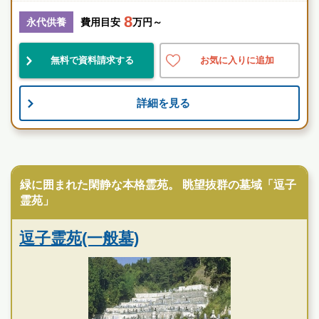
8
神奈川県
逗子市
東逗子駅
永代供養
費用目安
万円～
民営
好立地
自然豊
無料で資料請求する
お気に入りに追加
お墓のことなら何でもご相談ください
詳細を見る
現地を見学して実際の雰囲気をお確かめください
霊園墓地のプロフェッショナルが無料でご案内いたしま
す
寺院墓地
逗子霊苑の特徴
緑に囲まれた閑静な本格霊苑。 眺望抜群の墓域「逗子
霊苑」
逗子霊苑(一般墓)