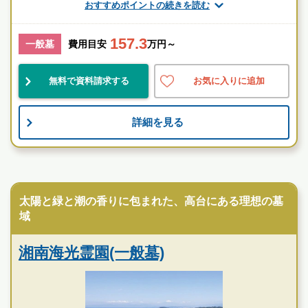
す。
おすすめポイントの続きを読む
厚生労働省認定 葬祭ディレクター技能審査
1級葬祭ディレクター 田中（業界歴15年）
157.3
一般墓
費用目安
万円～
神奈川県
逗子市
逗子駅
無料で資料請求する
お気に入りに追加
民営
自然豊
伝統的
詳細を見る
お墓のことなら何でもご相談ください
現地を見学して実際の雰囲気をお確かめください
寺院墓地
霊園墓地のプロフェッショナルが無料でご案内いたしま
す
太陽と緑と潮の香りに包まれた、高台にある理想の墓
域
湘南海光霊園(一般墓)