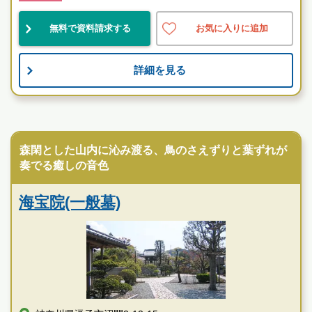
民営
好立地
自然豊
無料で資料請求する
お気に入りに追加
お墓のことなら何でもご相談ください
詳細を見る
現地を見学して実際の雰囲気をお確かめください
霊園墓地のプロフェッショナルが無料でご案内いたしま
す
寺院墓地
逗子霊苑の特徴
森閑とした山内に沁み渡る、鳥のさえずりと葉ずれが
奏でる癒しの音色
海宝院(一般墓)