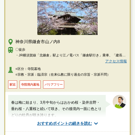
神奈川県鎌倉市山ノ内8
〇徒歩
・JR横須賀線「北鎌倉」駅より江ノ電バス「鎌倉駅行き」乗車、「建長
寺」下車徒歩約1分
アクセス情報
・JR横須賀線「鎌倉」駅東口2番乗り場より江ノ電バス「大船駅東口行
○区分：寺院墓地
き」乗車、「建長寺」下車徒歩約1分
○宗教・宗派：臨済宗（在来仏教に限り過去の宗旨・宗派不問）
・JR「大船」駅東口より江ノ電バス「鎌倉駅行き」乗車、「建長寺」下車
徒歩約1分
駅近
寺院境内墓地
バリアフリー
〇車
・横浜横須賀道路「朝比奈インター」より約15分
春は梅に始まり、3月中旬からはおかめ桜・染井吉野・
垂れ桜・八重桜と続いて咲き、その後境内一面に色とり
どりの牡丹が咲き誇ります。
おすすめポイントの続きを読む
厚生労働省認定 葬祭ディレクター技能審査
1級葬祭ディレクター 田中（業界歴15年）