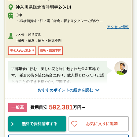
神奈川県鎌倉市浄明寺2-3-14
〇車
・JR横須賀線・江ノ電「鎌倉」駅よりタクシーで約5分
アクセス情報
〇徒歩
○区分：民営霊園
・鎌倉駅東口5番バス停で「鎌23・鎌24・鎌36」ご乗車「杉本観音」バス
○宗教・宗派：宗旨・宗派不問
停下車、徒歩約5分
著名人のお墓あり
宗教・宗派不問
古都鎌倉に佇む、美しい花と緑に包まれた公園墓地で
す。 鎌倉の街を望む高台にあり、故人様とゆったりと語
らうことのできる穏やかな空間です。
おすすめポイントの続きを読む
厚生労働省認定 葬祭ディレクター技能審査
1級葬祭ディレクター 田中（業界歴15年）
592.381
一般墓
費用目安
万円～
神奈川県
鎌倉市
鎌倉駅
無料で資料請求する
お気に入りに追加
景観良
自然豊
宗教不問