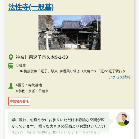
法性寺(一般墓)
神奈川県逗子市久木9-1-33
〇徒歩
・JR横須賀線「逗子」駅東口6番乗り場より京急バス「逗22 逗子駅行き」
乗車、「久木5丁目」下車徒歩約6分
アクセス情報
・JR横須賀線「逗子」駅より徒歩約20分
○区分：寺院墓地
○宗教・宗派：日蓮宗
〇車
・JR横須賀線「逗子」駅より約4分
寺院境内墓地
・JR横須賀線・江ノ電「鎌倉」駅より約10分
・横浜横須賀道路「朝比奈インター」、「逗子インター」より約12分。
緑に溢れ、心穏やかにお参りいただける静謐な空間が広
がっています。 様々な大きさの区画よりお選びいただけ
るので、自由に理想のお墓づくりをすることができま