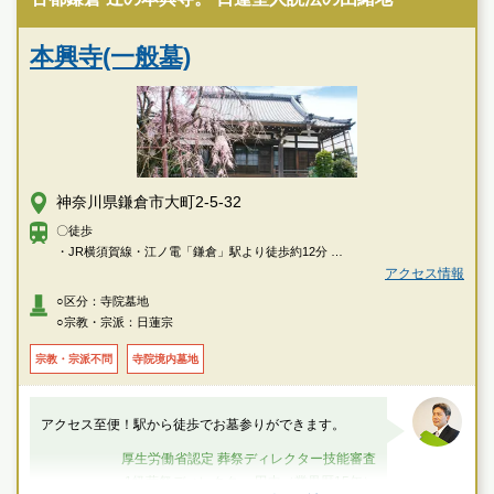
本興寺(一般墓)
神奈川県鎌倉市大町2-5-32
〇徒歩
・JR横須賀線・江ノ電「鎌倉」駅より徒歩約12分
・JR横須賀線「鎌倉」駅東口より湘南京急バス「新逗子行き」乗車、「大
アクセス情報
町四ッ角」下車徒歩約4分
○区分：寺院墓地
○宗教・宗派：日蓮宗
〇車
・横浜横須賀道路「朝比奈インター」より約15分
宗教・宗派不問
寺院境内墓地
アクセス至便！駅から徒歩でお墓参りができます。
厚生労働省認定 葬祭ディレクター技能審査
1級葬祭ディレクター 田中（業界歴15年）