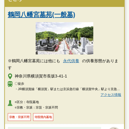
鶴岡八幡宮墓苑(一般墓)
※鶴岡八幡宮墓苑には他にも
永代供養
の供養形態がありま
す
神奈川県横須賀市長坂3-41-1
〇徒歩
・JR横須賀線「横須賀」駅または京浜急行線「横須賀中央」駅より京急バ
ス「三崎口駅行き」「横須賀市民病院行き」乗車、「武山」下車徒歩約18
アクセス情報
分
○区分：寺院墓地
○宗教・宗派：宗旨・宗派不問
〇車
・横浜横須賀道路「衣笠インター」より約5分
宗教・宗派不問
寺院境内墓地