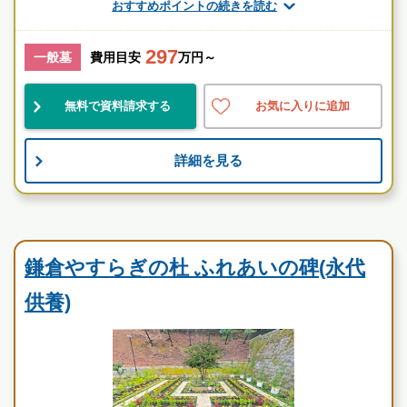
おすすめポイントの続きを読む
神奈川県
鎌倉市
鎌倉駅
297
一般墓
費用目安
万円～
民営
好立地
伝統的
無料で資料請求する
お気に入りに追加
お墓のことなら何でもご相談ください
現地を見学して実際の雰囲気をお確かめください
詳細を見る
霊園墓地のプロフェッショナルが無料でご案内いたしま
す
民営霊園
鎌倉やすらぎの杜 ふれあいの碑(永代
供養)