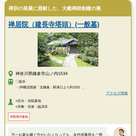
長寿寺（建長寺塔頭）の特徴
禅宗の発展に貢献した、大鑑禅師創建の庵
禅居院（建長寺塔頭）(一般墓)
神奈川県鎌倉市山ノ内1534
〇徒歩
・JR横須賀線「北鎌倉」駅表口より約15分
・JR横須賀線「鎌倉」駅東口より約25分
アクセス情報
○区分：寺院墓地
〇車
○宗教・宗派：臨済宗
・JR横須賀線「北鎌倉」駅表口より約3分
寺院境内墓地
万一お墓を継ぐ方がいなくなっても、永代供養塔をご用