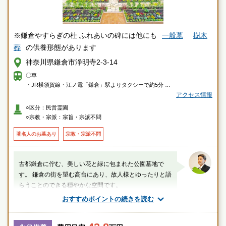
※鎌倉やすらぎの杜 ふれあいの碑には他にも
一般墓
樹木
葬
の供養形態があります
神奈川県鎌倉市浄明寺2-3-14
〇車
・JR横須賀線・江ノ電「鎌倉」駅よりタクシーで約5分
アクセス情報
〇徒歩
○区分：民営霊園
・鎌倉駅東口5番バス停で「鎌23・鎌24・鎌36」ご乗車「杉本観音」バス
○宗教・宗派：宗旨・宗派不問
停下車、徒歩約5分
著名人のお墓あり
宗教・宗派不問
古都鎌倉に佇む、美しい花と緑に包まれた公園墓地で
す。 鎌倉の街を望む高台にあり、故人様とゆったりと語
らうことのできる穏やかな空間です。
おすすめポイントの続きを読む
厚生労働省認定 葬祭ディレクター技能審査
1級葬祭ディレクター 田中（業界歴15年）