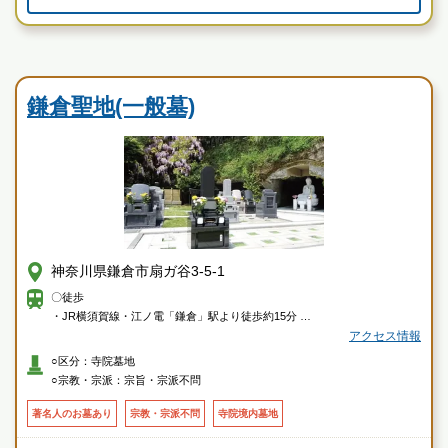
現地を見学して実際の雰囲気をお確かめください
霊園墓地のプロフェッショナルが無料でご案内いたしま
寺院墓地
す
鎌倉聖地(一般墓)
神奈川県鎌倉市扇ガ谷3-5-1
〇徒歩
・JR横須賀線・江ノ電「鎌倉」駅より徒歩約15分
・JR横須賀線「北鎌倉」駅より徒歩約16分
アクセス情報
○区分：寺院墓地
〇車
○宗教・宗派：宗旨・宗派不問
・横浜横須賀道路「朝比奈インター」より約12分
著名人のお墓あり
宗教・宗派不問
寺院境内墓地