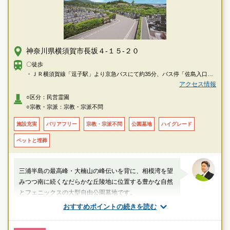
神奈川県横須賀市長坂４-１５-２０
〇徒歩
・ＪＲ横須賀線「逗子駅」より京急バスにて約35分、バス停「佐島入口」
から徒歩で約20分
アクセス情報
・京急逗子線「新逗子駅」より京急バスにて約35分、バス停「佐島入口」
○区分：民営霊園
から徒歩で約20分
○宗教・宗派：宗教・宗派不問
・ＪＲ横須賀線「横須賀駅」より京急バスにて約28分、「衣笠十字路」に
て乗換後約12分バス停「佐島入口」から徒歩で約20分
施設充実
バリアフリー
宗教・宗派不問
公園墓地
ハイグレード
・京浜急行線「北久里浜駅」より徒歩約3分「南葉山霊園案内所」より無料
ペットと埋葬
送迎あり（毎日運行）
〇車
三浦半島の最高峰・大楠山の峰伝いを背に、相模湾を望
・横浜横須賀道路「衣笠インター」より車で約7分
みつつ南に続くなだらかな丘陵地に位置する豊かな自然
とフェニックスの大型自由公園墓地です。
おすすめポイントの続きを読む
厚生労働省認定 葬祭ディレクター技能審査
1級葬祭ディレクター 田中（業界歴15年）