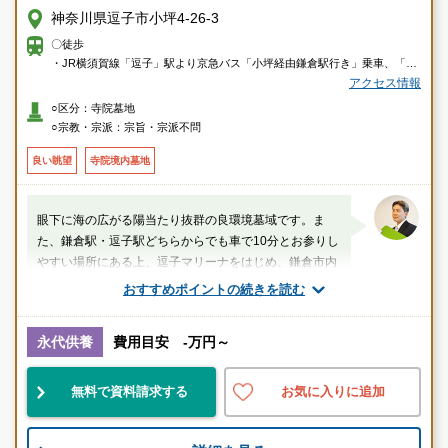
神奈川県逗子市小坪4-26-3
〇徒歩
・JR横須賀線「逗子」駅より京急バス「小坪経由鎌倉駅行き」乗車、「小
坪海岸」下車徒歩約3分
アクセス情報
・JR横須賀線「鎌倉」駅より京急バス「小坪経由逗子駅行き」乗車、「小
○区分：寺院墓地
坪」下車徒歩約4分
○宗教・宗派：宗旨・宗派不問
〇車
良い眺望
寺院境内墓地
・横浜横須賀道路「逗子インター」または「朝比奈インター」より約13分
眼下に海の広がる陽当たり抜群の良環境墓域です。ま
た、鎌倉駅・逗子駅どちらからでも車で10分とお参りし
やすい場所にある上、逗子マリーナをはじめ、鎌倉市内
散策などレジャーをかねたお墓参りができます。
おすすめポイントの続きを読む
厚生労働省認定 葬祭ディレクター技能審査
1級葬祭ディレクター 田中（業界歴15年）
永代供養
費用目安 -万円～
神奈川県
逗子市
逗子駅
無料で資料請求する
お気に入りに追加
綺麗
民営
景観良