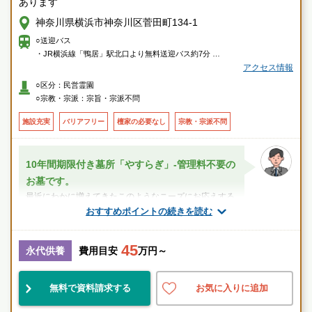
あります
神奈川県横浜市神奈川区菅田町134-1
○送迎バス
・JR横浜線「鴨居」駅北口より無料送迎バス約7分
アクセス情報
○車
○区分：民営霊園
・首都高速横浜北線「新横浜出入口」より約10分
○宗教・宗派：宗旨・宗派不問
・第三京浜「港北I.C」もしくは「羽沢出口」（保土ヶ谷料金所）より約10
分
施設充実
バリアフリー
檀家の必要なし
宗教・宗派不問
10年間期限付き墓所「やすらぎ」-管理料不要の
お墓です。
最近にわかに増えてきたこのようなニーズにお応えする
のが10年間期限付き墓所「やすらぎ」です。
おすすめポイントの続きを読む
墓地と墓石をご購入いただいた後は、管理料が...
45
スタッフのメッセージ
永代供養
費用目安
万円～
鴨居駅
無料で資料請求する
お気に入りに追加
好立地
設備良
宗教不問