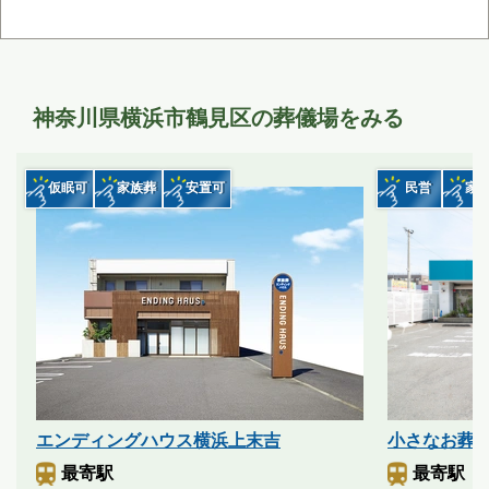
神奈川県横浜市鶴見区の葬儀場をみる
仮眠可
家族葬
安置可
民営
家
エンディングハウス横浜上末吉
小さなお葬式
最寄駅
最寄駅