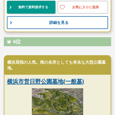
無料で資料請求する
お気に入りに追加
お墓のことなら何でもご相談ください
現地を見学して実際の雰囲気をお確かめください
詳細を見る
霊園墓地のプロフェッショナルが無料でご案内いたしま
す
4位
公営霊園
横浜屈指の人気。桜の名所としても有名な大型公園墓
地。
横浜市営日野公園墓地(一般墓)