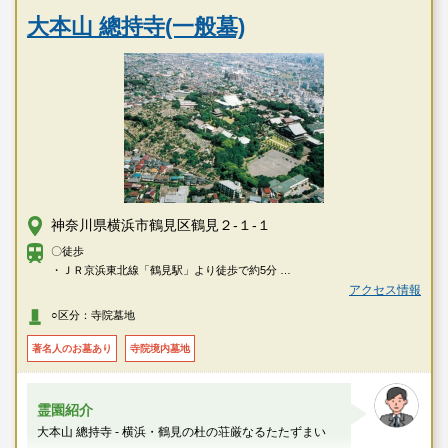
大本山 總持寺(一般墓)
神奈川県横浜市鶴見区鶴見２-１-１
〇徒歩
・ＪＲ京浜東北線「鶴見駅」より徒歩で約5分
〇車
アクセス情報
・首都高速横羽線「汐入出口」より車で約5分（東京方面からの場合）
○区分：寺院墓地
・首都高速横羽線「生麦出口」より車で約4分（横浜方面からの場合）
著名人のお墓あり
寺院境内墓地
霊園紹介
大本山 總持寺 - 横浜・鶴見の杜の荘厳なるたたずまい