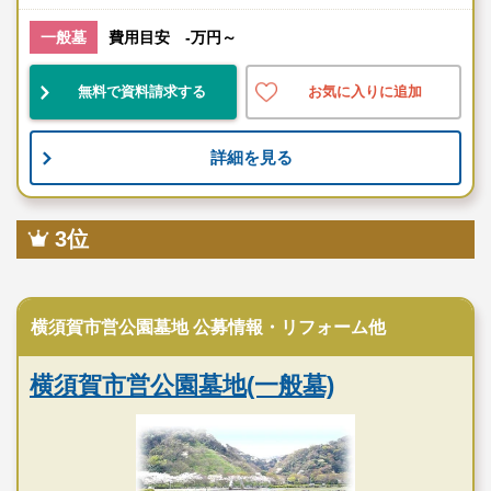
辻堂駅
一般墓
費用目安 -万円～
駅近
公営
無料で資料請求する
お気に入りに追加
お墓のことなら何でもご相談ください
現地を見学して実際の雰囲気をお確かめください
詳細を見る
霊園墓地のプロフェッショナルが無料でご案内いたしま
す
3位
藤沢市営大庭台墓園の特徴
公営霊園
横須賀市営公園墓地 公募情報・リフォーム他
横須賀市営公園墓地(一般墓)