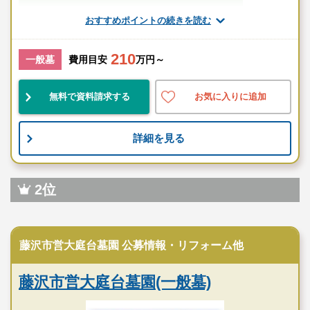
スタッフのメッセージ
おすすめポイントの続きを読む
花月総持寺駅
210
一般墓
費用目安
万円～
駅近
民営
品格有
無料で資料請求する
お気に入りに追加
お墓のことなら何でもご相談ください
現地を見学して実際の雰囲気をお確かめください
詳細を見る
霊園墓地のプロフェッショナルが無料でご案内いたしま
す
2位
公営霊園
藤沢市営大庭台墓園 公募情報・リフォーム他
藤沢市営大庭台墓園(一般墓)