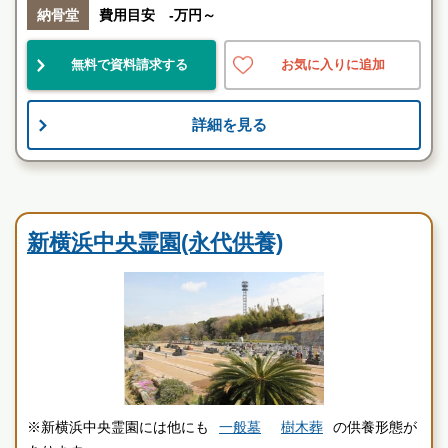
納骨堂
費用目安 -万円～
大口駅
駅近
便利
管理良
無料で資料請求する
お気に入りに追加
お墓のことなら何でもご相談ください
詳細を見る
現地を見学して実際の雰囲気をお確かめください
霊園墓地のプロフェッショナルが無料でご案内いたしま
す
民営霊園
新横浜中央霊園(永代供養)
※新横浜中央霊園には他にも
一般墓
樹木葬
の供養形態が