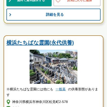
無料で資料請求する
お気に入りに追加
お墓のことなら何でもご相談ください
現地を見学して実際の雰囲気をお確かめください
詳細を見る
霊園墓地のプロフェッショナルが無料でご案内いたしま
す
寺院墓地
横浜たちばな霊園(永代供養)
※横浜たちばな霊園には他にも
一般墓
の供養形態がありま
す
神奈川県横浜市神奈川区松見町2-578