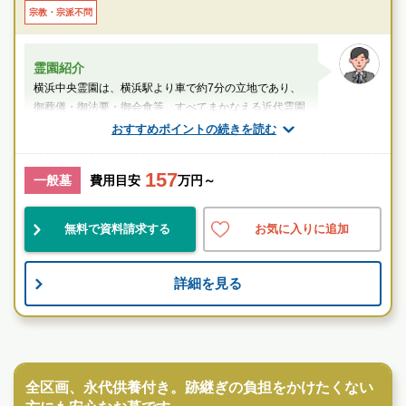
・第三京浜道路「三ツ沢ランプ」より車で約5分
宗教・宗派不問
霊園紹介
横浜中央霊園は、横浜駅より車で約7分の立地であり、
御葬儀・御法要・御会食等、すべてまかなえる近代霊園
です
おすすめポイントの続きを読む
スタッフのメッセージ
157
一般墓
費用目安
万円～
三ツ沢下町駅
無料で資料請求する
お気に入りに追加
民営
好立地
宗教不問
詳細を見る
お墓のことなら何でもご相談ください
現地を見学して実際の雰囲気をお確かめください
霊園墓地のプロフェッショナルが無料でご案内いたしま
民営霊園
す
全区画、永代供養付き。跡継ぎの負担をかけたくない