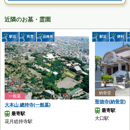
お墓のことなら何でもご相談ください
現地を見学して実際の雰囲気をお確かめください
霊園墓地のプロフェッショナルが無料でご案内いたしま
近隣のお墓・霊園
す
駅近
民営
品格有
駅近
便利
納骨堂
一般墓
聖徳寺(納骨堂)
大本山 總持寺(一般墓)
最寄駅
最寄駅
大口駅
花月総持寺駅