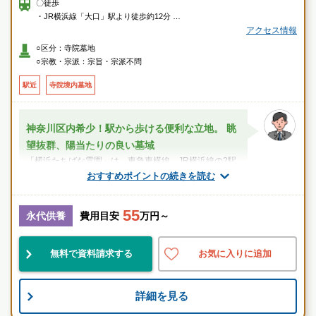
〇徒歩
・JR横浜線「大口」駅より徒歩約12分
・東急東横線「妙蓮寺」駅より徒歩約12分
アクセス情報
○区分：寺院墓地
〇車
○宗教・宗派：宗旨・宗派不問
・国道1号線「浦島丘」交差点より約5分
駅近
寺院境内墓地
神奈川区内希少！駅から歩ける便利な立地。 眺
望抜群、陽当たりの良い墓域
「横浜たちばな霊園」は、東急東横線、JR横浜線の2駅
を利用できる市街地の中心に位置しながら、豊かな緑と
おすすめポイントの続きを読む
陽当たりに恵まれ、地元の方にも愛され...
55
スタッフのメッセージ
永代供養
費用目安
万円～
妙蓮寺駅
無料で資料請求する
お気に入りに追加
好立地
宗教不問
詳細を見る
お墓のことなら何でもご相談ください