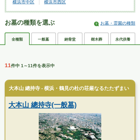
横浜市中区
横浜市西区
お墓の種類を選ぶ
お墓・霊園の種類
全種類
一般墓
納骨堂
樹木葬
永代供養
11
件中 1～11件を表示中
寺院墓地
大本山 總持寺 - 横浜・鶴見の杜の荘厳なるたたずまい
大本山 總持寺(一般墓)