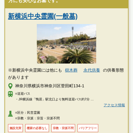
方にも安心なお墓です。
新横浜中央霊園(一般墓)
※新横浜中央霊園には他にも
樹木葬
永代供養
の供養形態
があります
神奈川県横浜市神奈川区菅田町134-1
○送迎バス
・JR横浜線「鴨居」駅北口より無料送迎バス約7分
アクセス情報
○車
○区分：民営霊園
・首都高速横浜北線「新横浜出入口」より約10分
○宗教・宗派：宗旨・宗派不問
・第三京浜「港北I.C」もしくは「羽沢出口」（保土ヶ谷料金所）より約10
分
施設充実
檀家の必要なし
宗教・宗派不問
バリアフリー