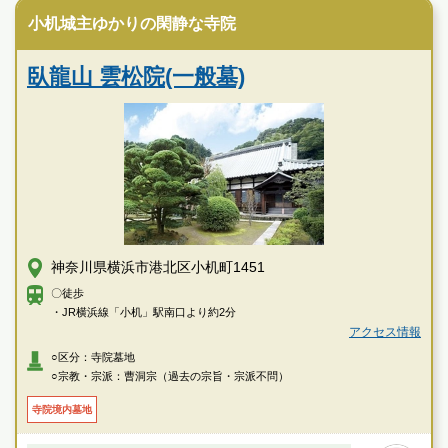
す
小机城主ゆかりの閑静な寺院
新横浜中央霊園の特徴
臥龍山 雲松院(一般墓)
神奈川県横浜市港北区小机町1451
〇徒歩
・JR横浜線「小机」駅南口より約2分
アクセス情報
○区分：寺院墓地
○宗教・宗派：曹洞宗（過去の宗旨・宗派不問）
寺院境内墓地