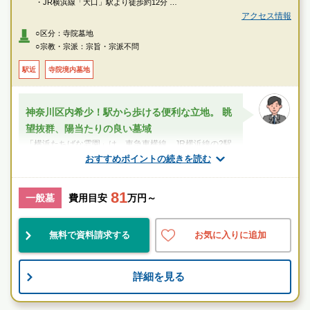
・JR横浜線「大口」駅より徒歩約12分
・東急東横線「妙蓮寺」駅より徒歩約12分
アクセス情報
○区分：寺院墓地
〇車
○宗教・宗派：宗旨・宗派不問
・国道1号線「浦島丘」交差点より約5分
駅近
寺院境内墓地
神奈川区内希少！駅から歩ける便利な立地。 眺
望抜群、陽当たりの良い墓域
「横浜たちばな霊園」は、東急東横線、JR横浜線の2駅
を利用できる市街地の中心に位置しながら、豊かな緑と
おすすめポイントの続きを読む
陽当たりに恵まれ、地元の方にも愛され...
81
スタッフのメッセージ
一般墓
費用目安
万円～
妙蓮寺駅
無料で資料請求する
お気に入りに追加
好立地
宗教不問
詳細を見る
お墓のことなら何でもご相談ください