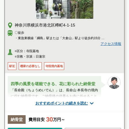
神奈川県横浜市港北区樽町4-1-15
〇徒歩
・東急東横線「綱島」駅または「大倉山」駅より徒歩約15分
・東急東横線「綱島」駅より5番乗場 東急バス「日93系統 日吉駅東口」行
アクセス情報
き、または7番乗場 臨港バス「鶴03 鶴見綱島線」に乗車、「菖蒲園前」バ
○区分：寺院墓地
ス停で下車徒歩約5分
○宗教・宗派：日蓮宗
・東急東横線「綱島」駅より6番乗場 市営バス「59系統 横浜駅西口」行き
に乗車、「大曽根町」バス停で下車徒歩約5分
駅近
檀家の必要なし
寺院境内墓地
・JR・横浜市営地下鉄「新横浜」駅より4番乗場 市営バス「13系統 鶴見駅
前」行きに乗車、「大曽根町」バス停で下車徒歩約5分
四季の風景を堪能できる、花に彩られた納骨堂
「長命殿（ちょうめいでん）」は、長命山 本長寺の境内
に佇む納骨堂です。ご納骨後の供養をお寺に任せること
ができ、無縁仏になる心配がありません...
おすすめポイントの続きを読む
スタッフのメッセージ
30
納骨堂
費用目安
万円～
大倉山(神奈川県)駅