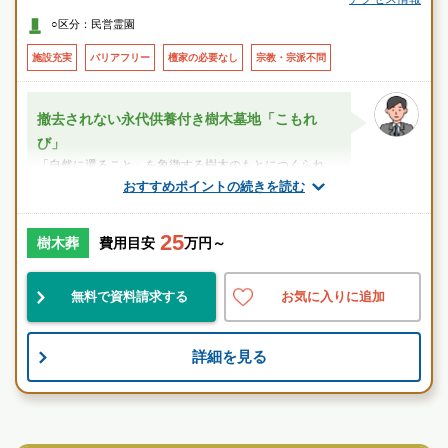
○車
○区分：民営霊園
・首都高速横浜北線「新横浜出入口」より約10分
・第三京浜「港北I.C」もしくは「羽沢出口」（保土ヶ谷料金所）より約10
施設充実
バリアフリー
檀家の必要なし
宗教・宗派不問
分
撤去されない永代供養付き樹木墓地「こもれ
び」
「自然に還ること」を象徴する樹木のもとにつくられ
た、代々受け継いでいく（承継）ことを前提としないお
おすすめポイントの続きを読む
墓です。ご家族ごとの個別納骨で、ご購入後...
25
スタッフのメッセージ
樹木葬
費用目安
万円～
鴨居駅
無料で資料請求する
お気に入りに追加
好立地
設備良
宗教不問
詳細を見る
お墓のことなら何でもご相談ください
現地を見学して実際の雰囲気をお確かめください
寺院墓地
霊園墓地のプロフェッショナルが無料でご案内いたしま