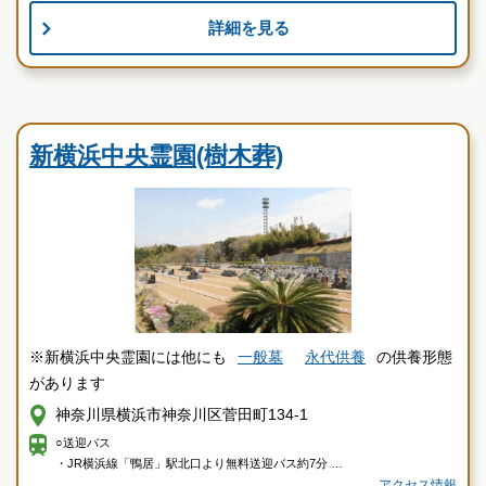
詳細を見る
お墓のことなら何でもご相談ください
現地を見学して実際の雰囲気をお確かめください
民営霊園
霊園墓地のプロフェッショナルが無料でご案内いたしま
す
新横浜中央霊園(樹木葬)
新横浜中央霊園の特徴
※新横浜中央霊園には他にも
一般墓
永代供養
の供養形態
があります
神奈川県横浜市神奈川区菅田町134-1
○送迎バス
・JR横浜線「鴨居」駅北口より無料送迎バス約7分
アクセス情報