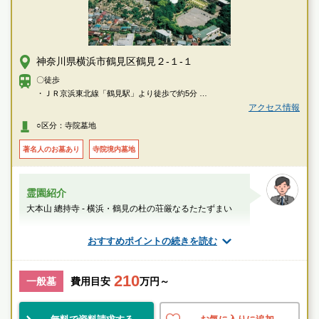
神奈川県横浜市鶴見区鶴見２-１-１
〇徒歩
・ＪＲ京浜東北線「鶴見駅」より徒歩で約5分
〇車
アクセス情報
・首都高速横羽線「汐入出口」より車で約5分（東京方面からの場合）
○区分：寺院墓地
・首都高速横羽線「生麦出口」より車で約4分（横浜方面からの場合）
著名人のお墓あり
寺院境内墓地
霊園紹介
大本山 總持寺 - 横浜・鶴見の杜の荘厳なるたたずまい
スタッフのメッセージ
おすすめポイントの続きを読む
花月総持寺駅
210
一般墓
費用目安
万円～
駅近
民営
品格有