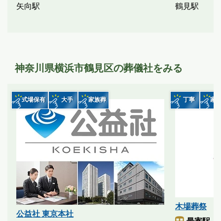
矢向駅
鶴見駅
神奈川県横浜市鶴見区の葬儀社をみる
式場保有
大手
家族葬
丁寧
家
木場葬祭
公益社 東京本社