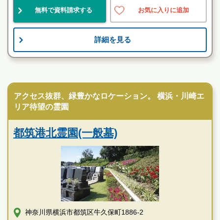
無料で資料請求する
お気に入りに追加
民営
自然豊
伝統的
詳細を見る
お墓のことなら何でもご相談ください
現地を見学して実際の雰囲気をお確かめください
霊園墓地のプロフェッショナルが無料でご案内いたしま
民営霊園
す
アクセス抜群、緑豊かなロケーション。 横浜・川崎エ
本長寺長命殿の特徴
リア待望の霊園
都筑港北霊園(一般墓)
神奈川県横浜市都筑区牛久保町1886-2