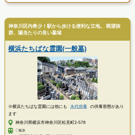
現地を見学して実際の雰囲気をお確かめください
寺院墓地
霊園墓地のプロフェッショナルが無料でご案内いたしま
す
神奈川区内希少！駅から歩ける便利な立地。 眺望抜
群、陽当たりの良い墓域
横浜たちばな霊園の特徴
横浜たちばな霊園(一般墓)
※横浜たちばな霊園には他にも
永代供養
の供養形態があり
ます
神奈川県横浜市神奈川区松見町2-578
〇徒歩