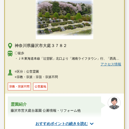
神奈川県藤沢市大庭３７８２
〇徒歩
・ＪＲ東海道本線「辻堂駅」北口より「湘南ライフタウン」行、「西高
校」下車→徒歩で約3分
アクセス情報
○区分：公営霊園
○宗教・宗派：宗旨・宗派不問
宗教・宗派不問
公営墓地
霊園紹介
藤沢市営大庭台墓園 公募情報・リフォーム他
スタッフのメッセージ
おすすめポイントの続きを読む