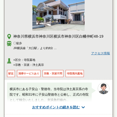
新横浜中央霊園の特徴
神奈川県横浜市神奈川区横浜市神奈川区白幡仲町48-19
〇徒歩
JR横浜線「大口駅」より約8分
京浜急行線「子安駅」より約10分
アクセス情報
○区分：寺院墓地
○宗教・宗派：浄土真宗
駅近
清掃サービスあり
宗教・宗派不問
寺院境内墓地
横浜市にある子安山・聖徳寺。当寺院は浄土真宗系の寺
院です。昭和31年に子安山聖徳寺と公称し、正式の寺院
として独立いたしました。京浜急行線の...
おすすめポイントの続きを読む
スタッフのメッセージ