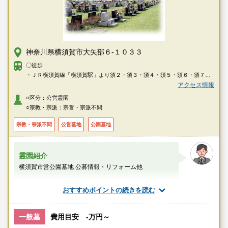
神奈川県横須賀市大矢部６-１０３３
〇徒歩
・ＪＲ横須賀線「横須賀駅」より須２・須３・須４・須５・須６・須７系
統バスで約25分「衣笠城址」下車→徒歩で約20分
アクセス情報
・ＪＲ横須賀線「久里浜駅」より久１３系統バス「佐原橋」下車→徒歩で
○区分：公営霊園
約20分
○宗教・宗派：宗旨・宗派不問
・ＪＲ横須賀線「久里浜駅」より久１４・久１５・久１６系統バス「大矢
部3丁目」下車→徒歩で約10分
宗教・宗派不問
公営墓地
公園墓地
・京浜急行線「北久里浜駅」より久１４・久１５・久１６系統バスで約6分
「大矢部3丁目」下車→徒歩で約10分
霊園紹介
横須賀市営公園墓地 公募情報・リフォーム他
スタッフのメッセージ
おすすめポイントの続きを読む
北久里浜駅
一般墓
費用目安 -万円～
公営
自然豊
宗教不問