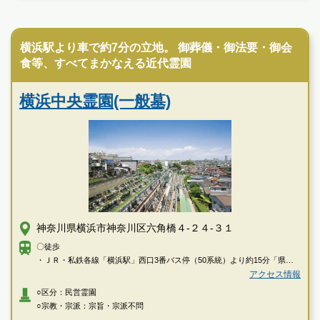
現地を見学して実際の雰囲気をお確かめください
民営霊園
霊園墓地のプロフェッショナルが無料でご案内いたしま
す
横浜駅より車で約7分の立地。 御葬儀・御法要・御会
食等、すべてまかなえる近代霊園
横浜たちばな霊園の特徴
横浜中央霊園(一般墓)
神奈川県横浜市神奈川区六角橋４-２４-３１
〇徒歩
・ＪＲ・私鉄各線「横浜駅」西口3番バス停（50系統）より約15分「県営
栗田谷住宅前」下車→徒歩で約1分
アクセス情報
・東急東横線「反町駅」より徒歩で約17分
○区分：民営霊園
〇車
○宗教・宗派：宗旨・宗派不問
・首都高速「西口ランプ」より車で約7分