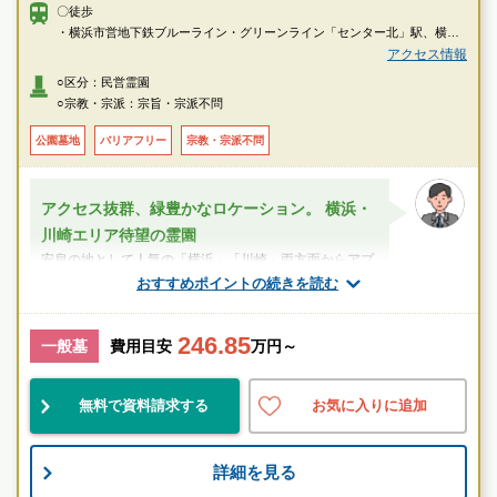
〇徒歩
・横浜市営地下鉄ブルーライン・グリーンライン「センター北」駅、横浜
市営地下鉄グリーンライン「北山田」駅、東急田園都市線「たまプラー
アクセス情報
ザ」駅より乗車、「研究所前」下車徒歩約9分
○区分：民営霊園
・横浜市営地下鉄ブルーライン・グリーンライン「センター北」駅、地下
○宗教・宗派：宗旨・宗派不問
鉄グリーンライン「北山田」駅、東急田園都市線「鷺沼」駅より乗車、
「三田橋」下車徒歩約10分
公園墓地
バリアフリー
宗教・宗派不問
〇車
・東名高速道路「東名川崎インター」より約8分
アクセス抜群、緑豊かなロケーション。 横浜・
・横浜市営地下鉄ブルーライン「中川」駅より約3分
川崎エリア待望の霊園
・東急田園都市線「鷺沼」駅より約5分
安息の地として人気の「横浜」「川崎」両方面からアプ
ローチしやすい 恵まれたロケーション。交通アクセス抜
おすすめポイントの続きを読む
群で、街と自然が調和した、人と暮らし...
246.85
スタッフのメッセージ
一般墓
費用目安
万円～
鷺沼駅
無料で資料請求する
お気に入りに追加
綺麗
民営
宗教不問
詳細を見る