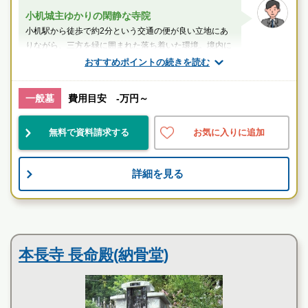
小机城主ゆかりの閑静な寺院
小机駅から徒歩で約2分という交通の便が良い立地にあ
りながら、三方を緑に囲まれた落ち着いた環境。境内に
は様々な植栽があり四季を彩ります。訪れ...
おすすめポイントの続きを読む
スタッフのメッセージ
一般墓
費用目安 -万円～
小机駅
無料で資料請求する
お気に入りに追加
駅近
自然豊
伝統的
詳細を見る
お墓のことなら何でもご相談ください
現地を見学して実際の雰囲気をお確かめください
霊園墓地のプロフェッショナルが無料でご案内いたしま
寺院墓地
す
本長寺 長命殿(納骨堂)
臥龍山 雲松院の特徴