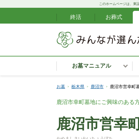
このホームページは、東証
終活
お葬式
お墓マニュアル
お墓安心サポート
お墓
栃木県
鹿沼市
鹿沼市営幸町墓
カンタンお墓ナビ
鹿沼市幸町墓地にご興味のある
お墓購入の段取り
鹿沼市営幸町
お墓・霊園の種類
かぬましさいわいちょうぼち