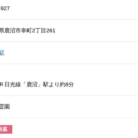
927
県鹿沼市幸町2丁目261
駅
Ｒ日光線「鹿沼」駅より約8分
霊園
般墓