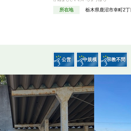
お墓費用の中身解説
所在地
栃木県鹿沼市幸町2丁目
墓じまい
子どもが困らないお墓選び
公営
中規模
宗教不問