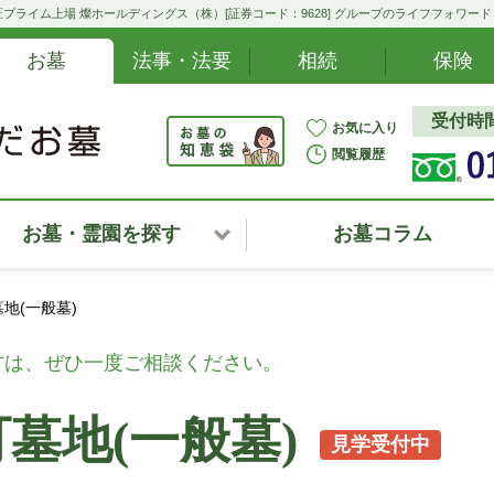
プライム上場 燦ホールディングス（株）[証券コード：9628] グループのライフフォワー
お墓
法事・法要
相続
保険
受付時間:
お気に入り
閲覧履歴
お墓・霊園を探す
お墓コラム
北海道
地(一般墓)
東北・甲信越・北陸
方は、ぜひ一度ご相談ください。
関東
墓地(一般墓)
見学受付中
中部・東海