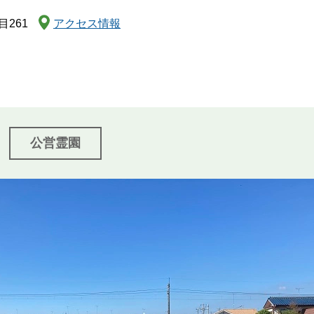
関西
261
アクセス情報
中国・四国
九州・沖縄
公営霊園