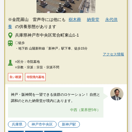
※金毘羅山 雷声寺には他にも
樹木葬
納骨堂
永代供
養
の供養形態があります
兵庫県神戸市中央区茸合町東山1-1
〇徒歩
・地下鉄 山陽新幹線「新神戸」駅下車、徒歩15分
アクセス情報
○区分：寺院墓地
○宗教・宗派：宗旨・宗派不問
良い眺望
寺院境内墓地
神戸・阪神間を一望できる抜群のロケーション！ 自然と
調和のとれた納骨堂が境内にあります。
中西（業界歴5年）
兵庫県
神戸市中央区
新神戸駅