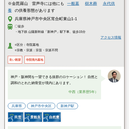
※金毘羅山 雷声寺には他にも
一般墓
樹木葬
永代供
養
の供養形態があります
兵庫県神戸市中央区茸合町東山1-1
〇徒歩
・地下鉄 山陽新幹線「新神戸」駅下車、徒歩15分
アクセス情報
○区分：寺院墓地
○宗教・宗派：宗旨・宗派不問
良い眺望
寺院境内墓地
神戸・阪神間を一望できる抜群のロケーション！ 自然と
調和のとれた納骨堂が境内にあります。
中西（業界歴5年）
兵庫県
神戸市中央区
新神戸駅
民営
景観良
自然豊