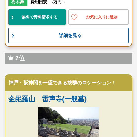
樹木葬
費用目安 -万円～
無料で資料請求する
お気に入りに追加
詳細を見る
2位
寺院墓地
神戸・阪神間を一望できる抜群のロケーション！
金毘羅山 雷声寺(一般墓)