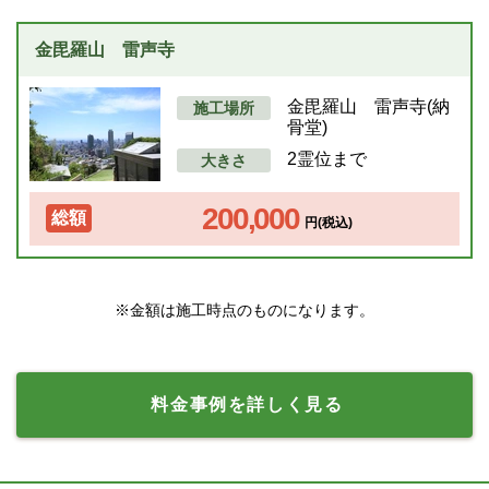
金毘羅山 雷声寺
金毘羅山 雷声寺(納
施工場所
骨堂)
2霊位まで
大きさ
200,000
総額
円(税込)
※金額は施工時点のものになります。
料金事例を詳しく見る