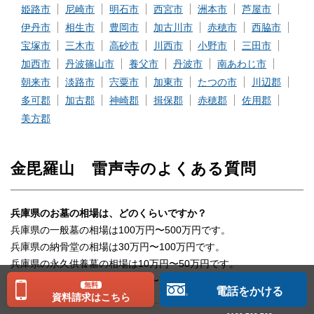
姫路市
尼崎市
明石市
西宮市
洲本市
芦屋市
伊丹市
相生市
豊岡市
加古川市
赤穂市
西脇市
宝塚市
三木市
高砂市
川西市
小野市
三田市
加西市
丹波篠山市
養父市
丹波市
南あわじ市
朝来市
淡路市
宍粟市
加東市
たつの市
川辺郡
多可郡
加古郡
神崎郡
揖保郡
赤穂郡
佐用郡
美方郡
金毘羅山 雷声寺のよくある質問
兵庫県のお墓の相場は、どのくらいですか？
兵庫県の一般墓の相場は100万円〜500万円です。
兵庫県の納骨堂の相場は30万円〜100万円です。
兵庫県の永久供養墓の相場は10万円〜50万円です。
兵庫県の樹木葬の相場は20万円〜70万円です。
無料
電話をかける
資料請求はこちら