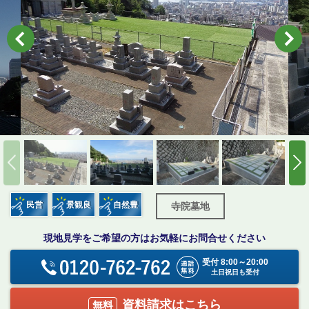
民営
景観良
自然豊
寺院墓地
現地見学をご希望の方はお気軽にお問合せください
受付 8:00～20:00
土日祝日も受付
資料請求はこちら
無料