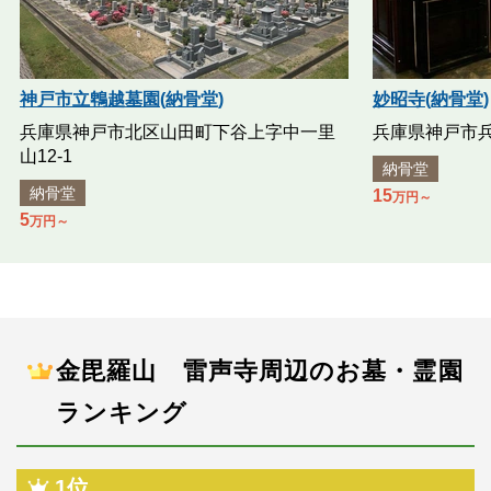
神戸市立鵯越墓園(納骨堂)
妙昭寺(納骨堂)
兵庫県神戸市北区山田町下谷上字中一里
兵庫県神戸市兵
山12-1
納骨堂
納骨堂
15
万円～
5
万円～
金毘羅山 雷声寺周辺のお墓・霊園
ランキング
1位