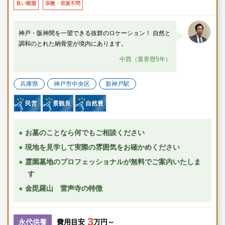
良い眺望
宗教・宗派不問
神戸・阪神間を一望できる抜群のロケーション！ 自然と
調和のとれた納骨堂が境内にあります。
中西（業界歴5年）
兵庫県
神戸市中央区
新神戸駅
民営
景観良
自然豊
お墓のことなら何でもご相談ください
現地を見学して実際の雰囲気をお確かめください
霊園墓地のプロフェッショナルが無料でご案内いたしま
す
金毘羅山 雷声寺の特徴
3
永代供養
費用目安
万円～