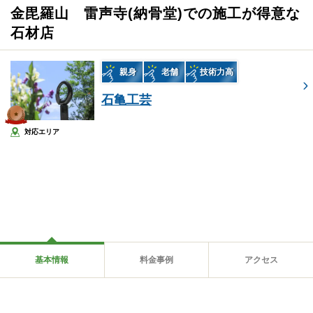
金毘羅山 雷声寺(納骨堂)での施工が得意な
石材店
親身
老舗
技術力高
石亀工芸
対応エリア
基本情報
料金事例
アクセス