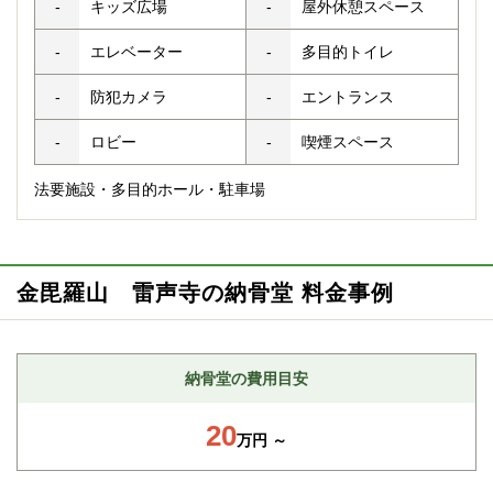
-
キッズ広場
-
屋外休憩スペース
-
エレベーター
-
多目的トイレ
-
防犯カメラ
-
エントランス
-
ロビー
-
喫煙スペース
法要施設・多目的ホール・駐車場
金毘羅山 雷声寺の納骨堂 料金事例
納骨堂の費用目安
20
万円 ～