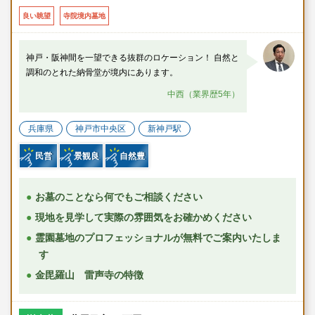
良い眺望
寺院境内墓地
神戸・阪神間を一望できる抜群のロケーション！ 自然と
調和のとれた納骨堂が境内にあります。
中西（業界歴5年）
兵庫県
神戸市中央区
新神戸駅
民営
景観良
自然豊
お墓のことなら何でもご相談ください
現地を見学して実際の雰囲気をお確かめください
霊園墓地のプロフェッショナルが無料でご案内いたしま
す
金毘羅山 雷声寺の特徴