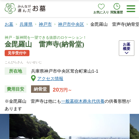
お気に入り
閲覧履歴
お墓
兵庫県
神戸市
神戸市中央区
金毘羅山 雷声寺(納骨堂
神戸・阪神間を一望できる抜群のロケーション！
金毘羅山 雷声寺(納骨堂)
お墓
概要
見学受付中
こんぴらさん らいせいじ
所在地
兵庫県神戸市中央区茸合町東山1-1
アクセス情報
20
費用目安
納骨堂
万円～
※金毘羅山 雷声寺は他にも
一般墓
樹木葬
永代供養
の供養形態が
あります