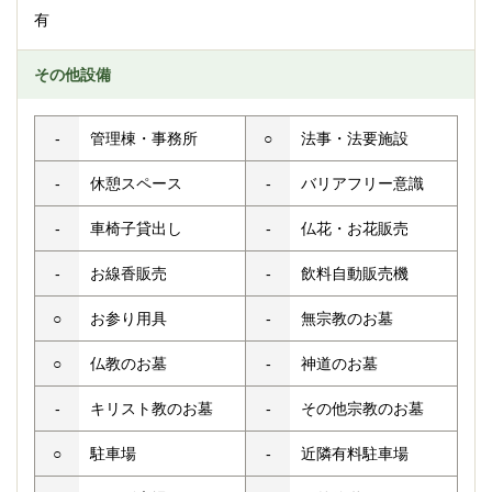
有
その他設備
-
管理棟・事務所
○
法事・法要施設
-
休憩スペース
-
バリアフリー意識
-
車椅子貸出し
-
仏花・お花販売
-
お線香販売
-
飲料自動販売機
○
お参り用具
-
無宗教のお墓
○
仏教のお墓
-
神道のお墓
-
キリスト教のお墓
-
その他宗教のお墓
○
駐車場
-
近隣有料駐車場