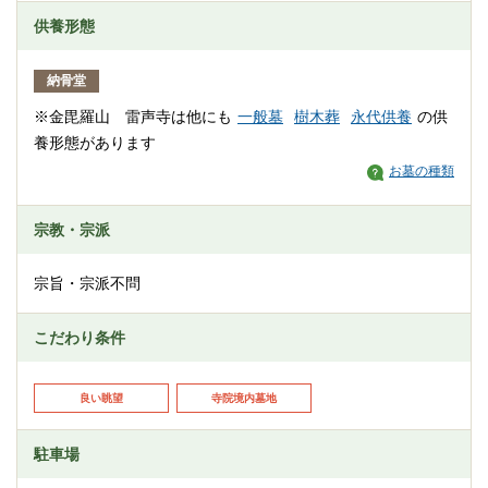
供養形態
納骨堂
※金毘羅山 雷声寺は他にも
一般墓
樹木葬
永代供養
の供
養形態があります
お墓の種類
宗教・宗派
宗旨・宗派不問
こだわり条件
良い眺望
寺院境内墓地
駐車場