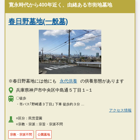
寛永時代から400年近く、由緒ある市街地墓地
春日野墓地(一般墓)
※春日野墓地には他にも
永代供養
の供養形態があります
兵庫県神戸市中央区中島通５丁目１−１
〇徒歩
・市バス｢野崎通３丁目｣ 下車 徒歩約３分
アクセス情報
〇車
○区分：民営霊園
・阪神高速『生田川』を北へ。 布引の先を東へ。『労災病院前』を北へ
○宗教・宗派：宗旨・宗派不問
春日野会館
宗教・宗派不問
公園墓地