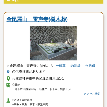
寺院墓地
金毘羅山 雷声寺(樹木葬)
※金毘羅山 雷声寺には他にも
一般墓
納骨堂
永代供
養
の供養形態があります
兵庫県神戸市中央区茸合町東山1-1
〇徒歩
・地下鉄 山陽新幹線「新神戸」駅下車、徒歩15分
アクセス情報
○区分：寺院墓地
○宗教・宗派：宗旨・宗派不問