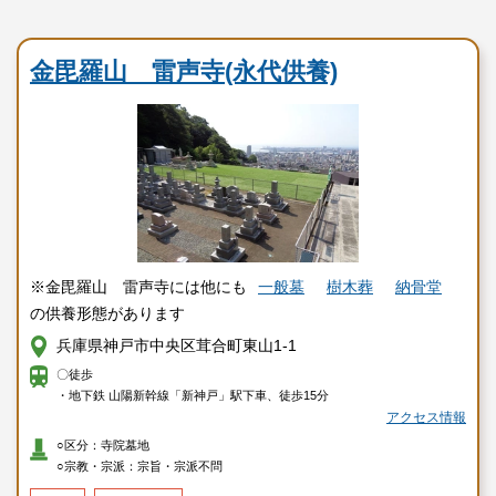
寺院墓地
金毘羅山 雷声寺(永代供養)
※金毘羅山 雷声寺には他にも
一般墓
樹木葬
納骨堂
の供養形態があります
兵庫県神戸市中央区茸合町東山1-1
〇徒歩
・地下鉄 山陽新幹線「新神戸」駅下車、徒歩15分
アクセス情報
○区分：寺院墓地
○宗教・宗派：宗旨・宗派不問