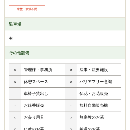
宗教・宗派不問
駐車場
有
その他設備
○
管理棟・事務所
○
法事・法要施設
○
休憩スペース
○
バリアフリー意識
-
車椅子貸出し
-
仏花・お花販売
-
お線香販売
-
飲料自動販売機
○
お参り用具
○
無宗教のお墓
○
仏教のお墓
○
神道のお墓