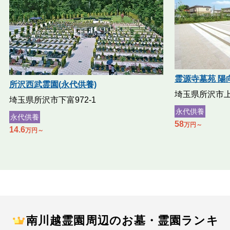
霊源寺墓苑 陽
所沢西武霊園(永代供養)
埼玉県所沢市上安
埼玉県所沢市下富972-1
永代供養
永代供養
58
万円～
14.6
万円～
南川越霊園周辺のお墓・霊園ランキ