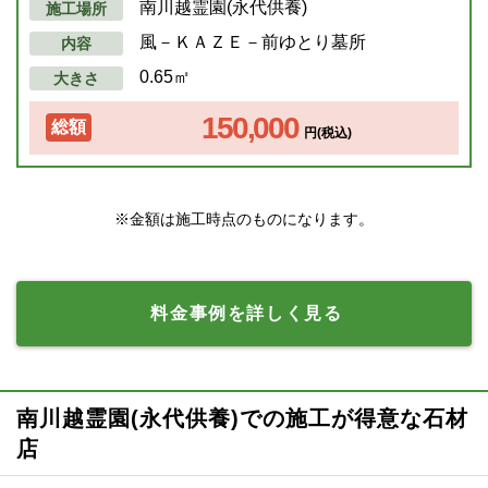
南川越霊園(永代供養)
施工場所
風－ＫＡＺＥ－前ゆとり墓所
内容
0.65㎡
大きさ
150,000
総額
円(税込)
※金額は施工時点のものになります。
料金事例を詳しく見る
南川越霊園(永代供養)での施工が得意な石材
店