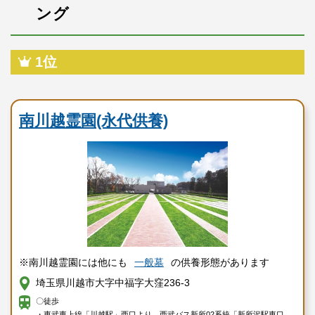
ング
1位
民営霊園
南川越霊園(永代供養)
※南川越霊園には他にも
一般墓
の供養形態があります
埼玉県川越市大字中福字大窪236-3
〇徒歩
・東武東上線「川越駅」西口より、西武バス新所02系統「新所沢駅東口」