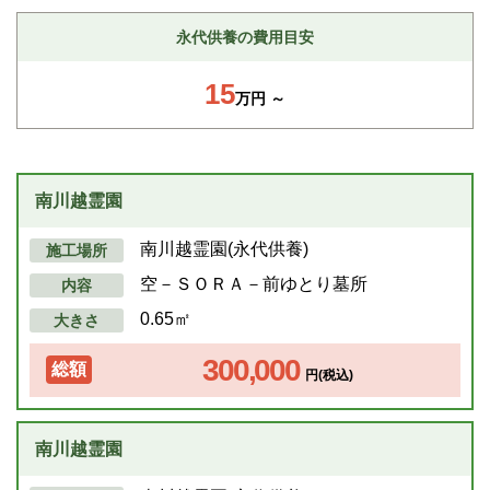
永代供養の費用目安
15
万円 ～
南川越霊園
南川越霊園(永代供養)
施工場所
空－ＳＯＲＡ－前ゆとり墓所
内容
0.65㎡
大きさ
300,000
総額
円(税込)
南川越霊園