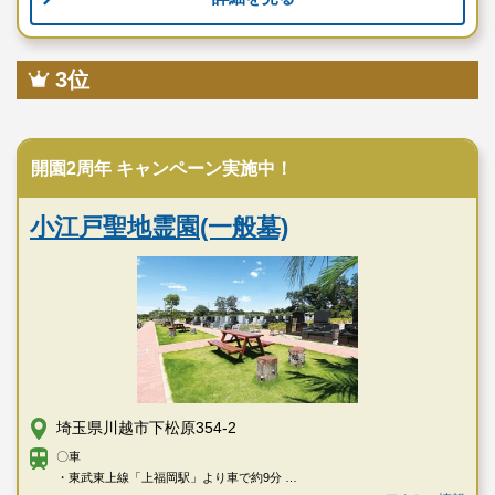
3位
民営霊園
開園2周年 キャンペーン実施中！
小江戸聖地霊園(一般墓)
埼玉県川越市下松原354-2
〇車
・東武東上線「上福岡駅」より車で約9分