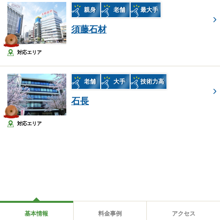
親身
老舗
最大手
須藤石材
対応エリア
老舗
大手
技術力高
石長
対応エリア
基本情報
料金事例
アクセス