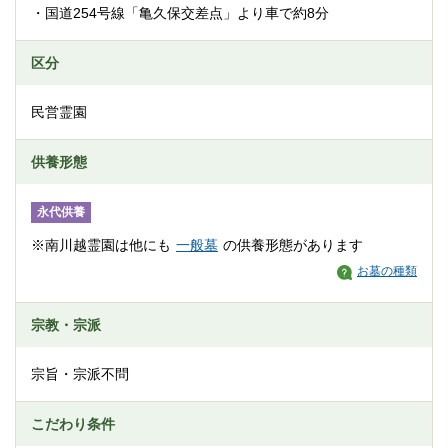
・国道254号線「亀久保交差点」より車で約8分
区分
民営霊園
供養形態
永代供養
※南川越霊園は他にも
一般墓
の供養形態があります
お墓の種類
宗教・宗派
宗旨・宗派不問
こだわり条件