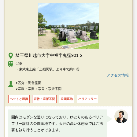
埼玉県川越市大字中福字鬼窪901-2
〇車
・東武東上線「上福岡駅」より車で約10分
・西武新宿線「新所沢駅」より車で約10分
アクセス情報
・関越自動車道「所沢インター」より車で約15分
○区分：民営霊園
○宗教・宗派：宗旨・宗派不問
ペットと埋葬
宗教・宗派不問
公園墓地
バリアフリー
園内はモダンな造りになっており、ゆとりのあるバリア
フリー設計の公園墓地です。天井の高い休憩室ではご法
要も執り行うことができます。