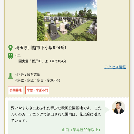
埼玉県川越市下小坂924番1
○車
・圏央道「坂戸IC」より車で約4分
アクセス情報
○区分：民営霊園
○宗教・宗派：宗旨・宗派不問
公園墓地
宗教・宗派不問
深いやすらぎにあふれた稀少な欧風公園墓地です。 こだ
わりのガーデニングで演出された園内は、花と緑に溢れ
ています。
山口（業界歴20年以上）