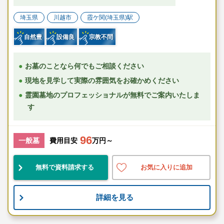
埼玉県
川越市
霞ケ関(埼玉県)駅
自然豊
設備良
宗教不問
お墓のことなら何でもご相談ください
現地を見学して実際の雰囲気をお確かめください
霊園墓地のプロフェッショナルが無料でご案内いたしま
す
96
一般墓
費用目安
万円～
無料で資料請求する
お気に入りに追加
詳細を見る