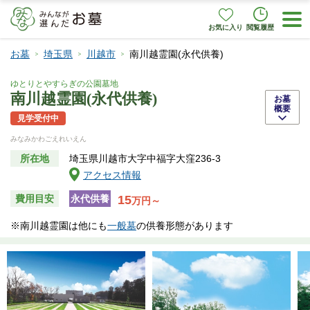
お気に入り
閲覧履歴
お墓
埼玉県
川越市
南川越霊園(永代供養)
ゆとりとやすらぎの公園墓地
南川越霊園(永代供養)
お墓
概要
見学受付中
みなみかわごえれいえん
所在地
埼玉県川越市大字中福字大窪236-3
アクセス情報
15
費用目安
永代供養
万円～
※南川越霊園は他にも
一般墓
の供養形態があります