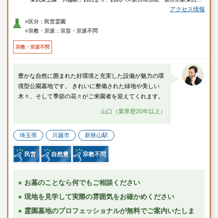
行きにて約19分、「下赤坂」下車→徒歩で約10分
アクセス情報
・西武新宿線「本川越駅」西武バス新所02系統「新所沢駅東口」行きにて
○区分：民営霊園
約24分、「下赤坂」下車→徒歩で約10分
○宗教・宗派：宗旨・宗派不問
・西武新宿線「新所沢駅」東口より、西武バス新所02系統「本川越駅」行
きにて約25分、「下赤坂」下車→徒歩で約10分
宗教・宗派不問
〇車
・関越自動車道「川越インター」より車で約10分
・国道16号線「上奥富（中）交差点」より車で約9分
豊かな自然に囲まれた好環境と充実した設備が魅力の環
・国道254号線「亀久保交差点」より車で約8分
境型公園墓地です。 きれいに整備された緑地や美しい
木々、そして季節の花々がご来園者を迎えてくれます。
山口（業界歴20年以上）
埼玉県
川越市
新狭山駅
民営
自然豊
宗教不問
お墓のことなら何でもご相談ください
現地を見学して実際の雰囲気をお確かめください
霊園墓地のプロフェッショナルが無料でご案内いたしま