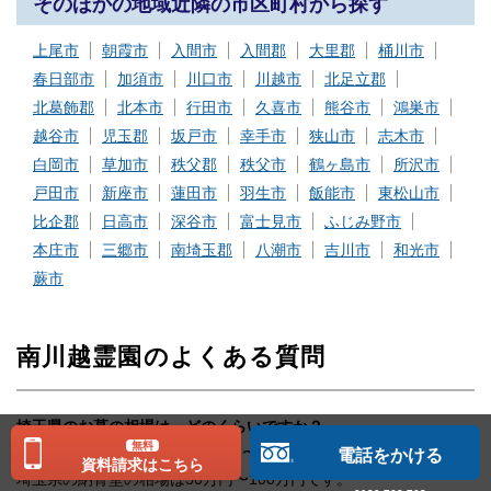
そのほかの地域近隣の市区町村から探す
上尾市
朝霞市
入間市
入間郡
大里郡
桶川市
春日部市
加須市
川口市
川越市
北足立郡
北葛飾郡
北本市
行田市
久喜市
熊谷市
鴻巣市
越谷市
児玉郡
坂戸市
幸手市
狭山市
志木市
白岡市
草加市
秩父郡
秩父市
鶴ヶ島市
所沢市
戸田市
新座市
蓮田市
羽生市
飯能市
東松山市
比企郡
日高市
深谷市
富士見市
ふじみ野市
本庄市
三郷市
南埼玉郡
八潮市
吉川市
和光市
蕨市
南川越霊園のよくある質問
埼玉県のお墓の相場は、どのくらいですか？
無料
埼玉県の一般墓の相場は100万円〜500万円です。
電話をかける
資料請求はこちら
埼玉県の納骨堂の相場は30万円〜100万円です。