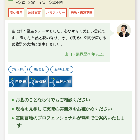
○宗教・宗派：宗旨・宗派不問
安い費用
施設充実
バリアフリー
宗教・宗派不問
空に輝く星座をテーマとした、心やすらぐ美しい霊苑で
す。 豊かな自然と花の香り、そして明るい空間が広がる
武蔵野の大地に誕生しました。
山口（業界歴20年以上）
埼玉県
川越市
新狭山駅
自然豊
設備良
宗教不問
お墓のことなら何でもご相談ください
現地を見学して実際の雰囲気をお確かめください
霊園墓地のプロフェッショナルが無料でご案内いたしま
す