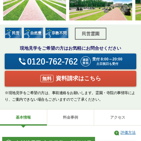
民営
自然豊
宗教不問
民営霊園
現地見学をご希望の方はお気軽にお問合せください
受付 8:00～20:00
土日祝日も受付
資料請求はこちら
無料
※現地見学をご希望の方は、事前連絡をお願いします。霊園・寺院の事情等によ
り、ご案内できない場合もございますのでご了承ください。
基本情報
料金事例
アクセス
評価方法