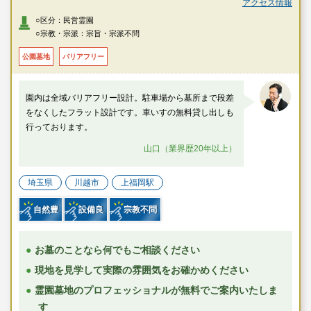
・JR川越線・東武東上線「川越駅」より車で約15分
アクセス情報
・西武新宿線「新狭山駅」より車で約15分
○区分：民営霊園
・関越自動車道「三芳スマートI.C.」より車で約9分
○宗教・宗派：宗旨・宗派不問
公園墓地
バリアフリー
園内は全域バリアフリー設計。駐車場から墓所まで段差
をなくしたフラット設計です。車いすの無料貸し出しも
行っております。
山口（業界歴20年以上）
埼玉県
川越市
上福岡駅
自然豊
設備良
宗教不問
お墓のことなら何でもご相談ください
現地を見学して実際の雰囲気をお確かめください
霊園墓地のプロフェッショナルが無料でご案内いたしま
す