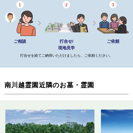
1
2
3
ご相談
打合せ/
ご依頼
現地見学
打合せを経てご納得いただけましたら、ご依頼ください。
南川越霊園近隣のお墓・霊園