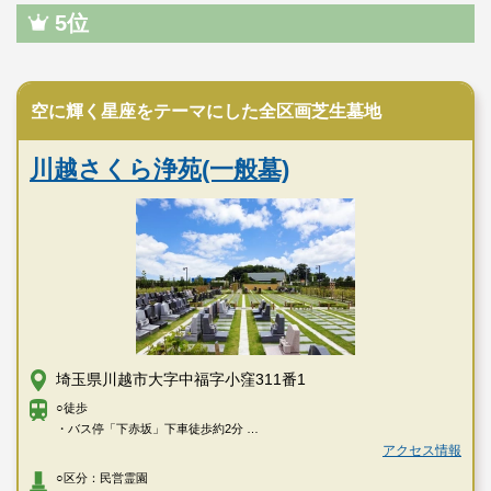
5位
民営霊園
空に輝く星座をテーマにした全区画芝生墓地
川越さくら浄苑(一般墓)
埼玉県川越市大字中福字小窪311番1
○徒歩
・バス停「下赤坂」下車徒歩約2分
・バス停「東洋インキ前」下車徒歩約4分
アクセス情報
○車
○区分：民営霊園
・関越自動車道「川越I.C」より約12分