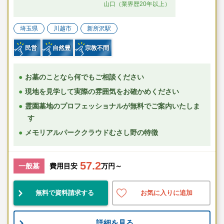
山口（業界歴20年以上）
埼玉県
川越市
新所沢駅
民営
自然豊
宗教不問
お墓のことなら何でもご相談ください
現地を見学して実際の雰囲気をお確かめください
霊園墓地のプロフェッショナルが無料でご案内いたしま
す
メモリアルパーククラウドむさし野の特徴
57.2
一般墓
費用目安
万円～
無料で資料請求する
お気に入りに追加
詳細を見る