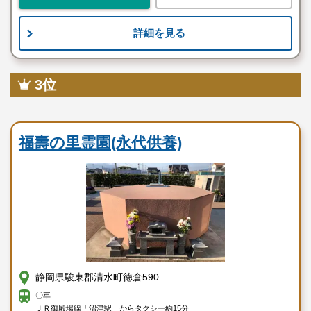
詳細を見る
3位
寺院墓地
福壽の里霊園(永代供養)
静岡県駿東郡清水町徳倉590
〇車
ＪＲ御殿場線「沼津駅」からタクシー約15分