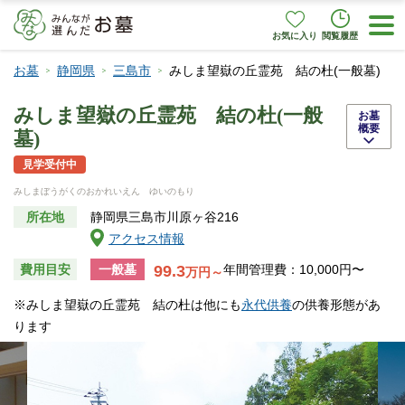
お気に入り
閲覧履歴
お墓
静岡県
三島市
みしま望嶽の丘霊苑 結の杜(一般墓)
みしま望嶽の丘霊苑 結の杜(一般
お墓
概要
墓)
見学受付中
みしまぼうがくのおかれいえん ゆいのもり
所在地
静岡県三島市川原ヶ谷216
アクセス情報
99.3
費用目安
一般墓
年間管理費：10,000円〜
万円～
※みしま望嶽の丘霊苑 結の杜は他にも
永代供養
の供養形態があ
ります