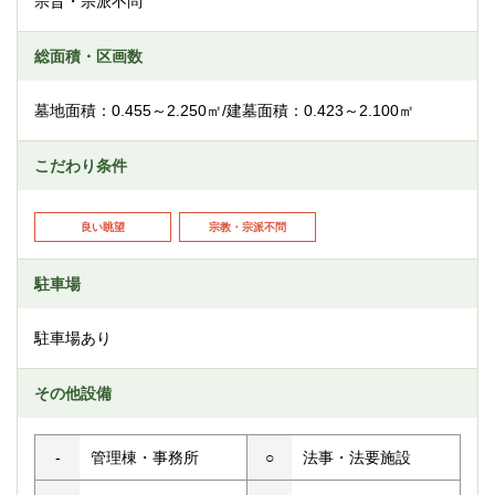
宗旨・宗派不問
総面積・区画数
墓地面積：0.455～2.250㎡/建墓面積：0.423～2.100㎡
こだわり条件
良い眺望
宗教・宗派不問
駐車場
駐車場あり
その他設備
-
管理棟・事務所
○
法事・法要施設