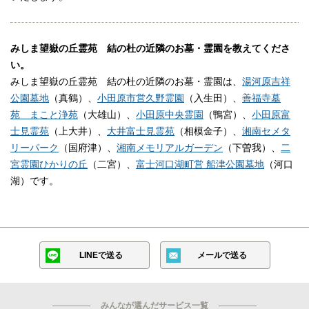
みしま望嶽の丘霊苑 結の杜の近隣のお墓・霊園を教えてくださ
い。
みしま望嶽の丘霊苑 結の杜の近隣のお墓・霊園は、
湯河原吉祥
公園墓地
（真鶴）、
小田原市営久野霊園
（入生田）、
善福寺墓
苑 まこと浄苑
（大雄山）、
小田原中央霊園
（鴨宮）、
小田原富
士見霊苑
（上大井）、
大井富士見霊苑
（相模金子）、
湘南セメタ
リーパーク
（国府津）、
湘南メモリアルガーデン
（下曽我）、
二
宮霊園ひかりの丘
（二宮）、
富士河口湖町営 船津公園墓地
（河口
湖）です。
LINEで送る
メールで送る
みんなが選んだサービス一覧