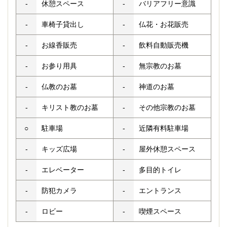
-
休憩スペース
-
バリアフリー意識
-
車椅子貸出し
-
仏花・お花販売
-
お線香販売
-
飲料自動販売機
-
お参り用具
-
無宗教のお墓
-
仏教のお墓
-
神道のお墓
-
キリスト教のお墓
-
その他宗教のお墓
○
駐車場
-
近隣有料駐車場
-
キッズ広場
-
屋外休憩スペース
-
エレベーター
-
多目的トイレ
-
防犯カメラ
-
エントランス
-
ロビー
-
喫煙スペース