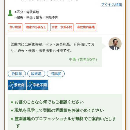
アクセス情報
○区分：寺院墓地
○宗教・宗派：宗旨・宗派不問
良い眺望
檀家の必要なし
宗教・宗派不問
寺院境内墓地
霊園内には家族葬室、ペット用合祀墓、も完備してお
り、通夜・葬儀・法事法要も可能です。
中西（業界歴5年）
静岡県
駿東郡
沼津駅
景観良
宗教不問
お墓のことなら何でもご相談ください
現地を見学して実際の雰囲気をお確かめください
霊園墓地のプロフェッショナルが無料でご案内いたしま
す