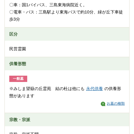
〇車：国1バイパス、三島東海病院近く。
〇電車・バス：三島駅より東海バスで約10分、緑が丘下車徒
歩3分
区分
民営霊園
供養形態
一般墓
※みしま望嶽の丘霊苑 結の杜は他にも
永代供養
の供養形
態があります
お墓の種類
宗教・宗派