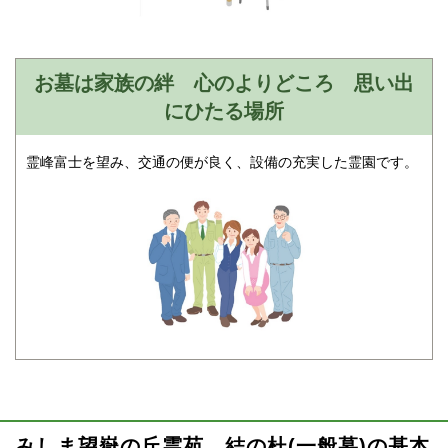
お墓は家族の絆 心のよりどころ 思い出
にひたる場所
霊峰富士を望み、交通の便が良く、設備の充実した霊園です。
みしま望嶽の丘霊苑 結の杜(一般墓)の基本