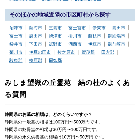
そのほかの地域近隣の市区町村から探す
沼津市
熱海市
三島市
富士宮市
伊東市
島田市
富士市
磐田市
焼津市
掛川市
藤枝市
御殿場市
袋井市
下田市
裾野市
湖西市
伊豆市
御前崎市
菊川市
伊豆の国市
牧之原市
賀茂郡
田方郡
駿東郡
榛原郡
周智郡
みしま望嶽の丘霊苑 結の杜のよくあ
る質問
静岡県のお墓の相場は、どのくらいですか？
静岡県の一般墓の相場は100万円〜500万円です。
静岡県の納骨堂の相場は30万円〜100万円です。
静岡県の永久供養墓の相場は10万円〜50万円です。