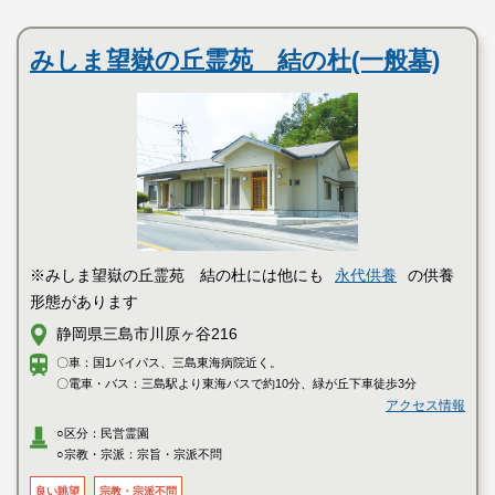
民営霊園
みしま望嶽の丘霊苑 結の杜(一般墓)
※みしま望嶽の丘霊苑 結の杜には他にも
永代供養
の供養
形態があります
静岡県三島市川原ヶ谷216
〇車：国1バイパス、三島東海病院近く。
〇電車・バス：三島駅より東海バスで約10分、緑が丘下車徒歩3分
アクセス情報
○区分：民営霊園
○宗教・宗派：宗旨・宗派不問
良い眺望
宗教・宗派不問