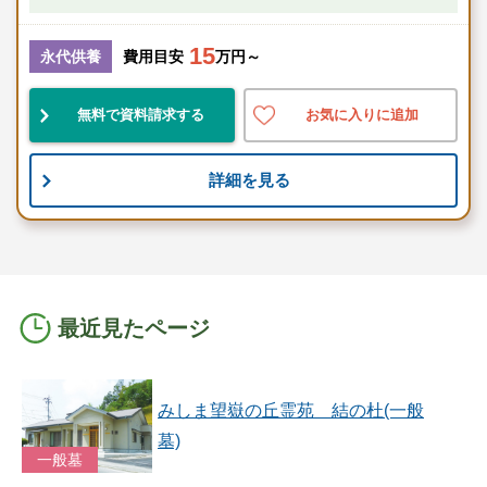
15
永代供養
費用目安
万円～
無料で資料請求する
お気に入りに追加
詳細を見る
最近見たページ
みしま望嶽の丘霊苑 結の杜(一般
墓)
一般墓