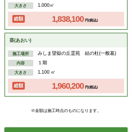
1.000㎡
大きさ
1,838,100
総額
円(税込)
葵(あおい)
みしま望嶽の丘霊苑 結の杜(一般墓)
施工場所
１期
内容
1.100 ㎡
大きさ
1,960,200
総額
円(税込)
※金額は施工時点のものになります。