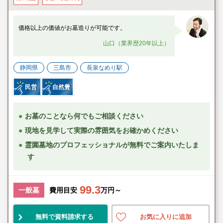
価格以上の価値がお墓造りが可能です。
山口（業界歴20年以上）
静岡県
三島市
長泉なめり駅
民営
自然豊
お墓のことなら何でもご相談ください
現地を見学して実際の雰囲気をお確かめください
霊園墓地のプロフェッショナルが無料でご案内いたしま
す
99.3
一般墓
費用目安
万円～
無料で資料請求する
お気に入りに追加