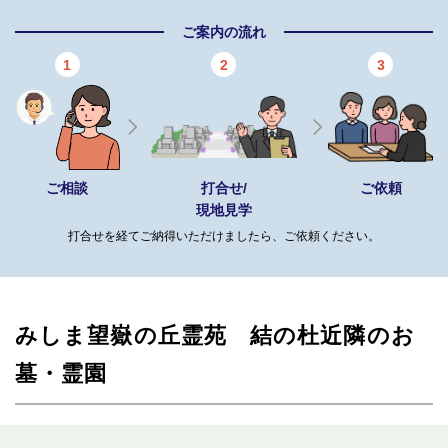
ご案内の流れ
1
2
3
ご相談
打合せ/
ご依頼
現地見学
打合せを経てご納得いただけましたら、ご依頼ください。
みしま望嶽の丘霊苑 結の杜近隣のお
墓・霊園