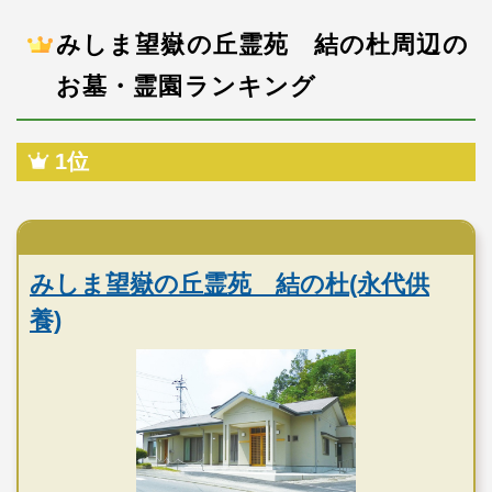
みしま望嶽の丘霊苑 結の杜周辺の
お墓・霊園ランキング
1位
民営霊園
みしま望嶽の丘霊苑 結の杜(永代供
養)