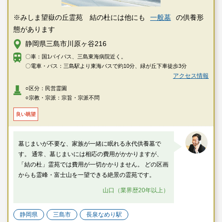
※みしま望嶽の丘霊苑 結の杜には他にも
一般墓
の供養形
態があります
静岡県三島市川原ヶ谷216
〇車：国1バイパス、三島東海病院近く。
〇電車・バス：三島駅より東海バスで約10分、緑が丘下車徒歩3分
アクセス情報
○区分：民営霊園
○宗教・宗派：宗旨・宗派不問
良い眺望
墓じまいが不要な、家族が一緒に眠れる永代供養墓で
す。 通常、墓じまいには相応の費用がかかりますが、
「結の杜」霊苑では費用が一切かかりません。 どの区画
からも霊峰・富士山を一望できる絶景の霊苑です。
山口（業界歴20年以上）
静岡県
三島市
長泉なめり駅