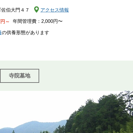
関西
町佐伯大門４７
アクセス情報
中国・四国
年間管理費：2,000円〜
万円～
養
の供養形態があります
九州・沖縄
寺院墓地