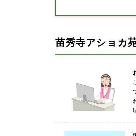
苗秀寺アショカ苑