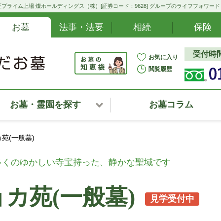
プライム上場 燦ホールディングス（株）[証券コード：9628] グループのライフフォワー
お墓
法事・法要
相続
保険
受付時間:
お気に入り
閲覧履歴
お墓・霊園を探す
お墓コラム
北海道
苑(一般墓)
東北・甲信越・北陸
多くのゆかしい寺宝持った、静かな聖域です
関東
カ苑(一般墓)
見学受付中
中部・東海