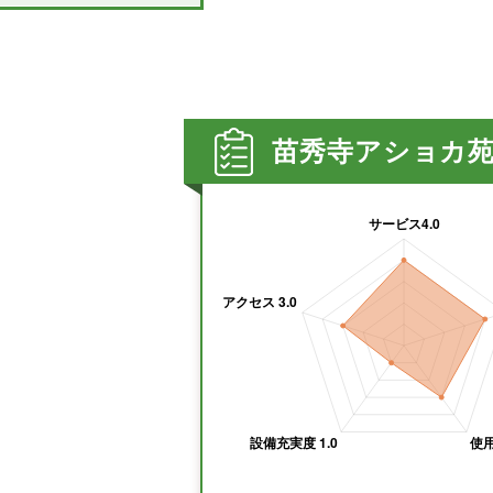
苗秀寺アショカ苑