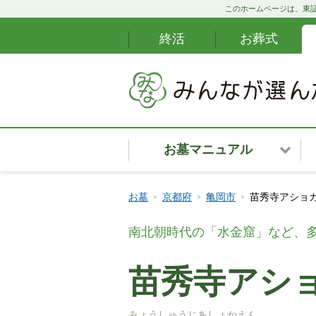
このホームページは、東証
終活
お葬式
お墓マニュアル
お墓安心サポート
お墓
京都府
亀岡市
苗秀寺アショカ
カンタンお墓ナビ
南北朝時代の「水金窟」など、
お墓購入の段取り
苗秀寺アショ
お墓・霊園の種類
みょうしゅうじあしょかえん