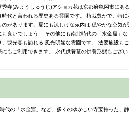
苗秀寺(みょうしゅうじ)アショカ苑は京都府亀岡市にあ
良時代と言われる歴史ある霊園です。 植栽豊かで、特
ものがあります。夏にも涼しげな苑内は 穏やかな空気
にも良いでしょう。 その他にも南北時代の「水金窟」
り、観光客も訪れる 風光明媚な霊園です。 法要施設も
際にもご利用できます。 永代供養墓の供養形態もござい
時代の「水金窟」など、多くのゆかしい寺宝持った、