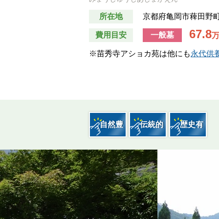
お墓費用の中身解説
所在地
京都府亀岡市薭田野
67.8
費用目安
一般墓
墓じまい
※苗秀寺アショカ苑は他にも
永代供
子どもが困らないお墓選び
自然豊
伝統的
歴史有