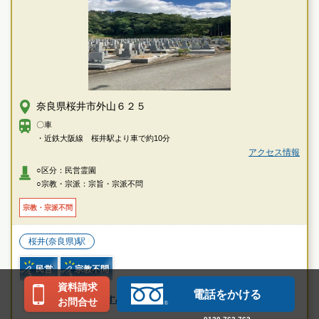
奈良県桜井市外山６２５
〇車
・近鉄大阪線 桜井駅より車で約10分
アクセス情報
○区分：民営霊園
○宗教・宗派：宗旨・宗派不問
宗教・宗派不問
桜井(奈良県)駅
民営
宗教不問
資料請求
電話をかける
おすすめポイントの続きを読む
お問合せ
お墓のことなら何でもご相談ください