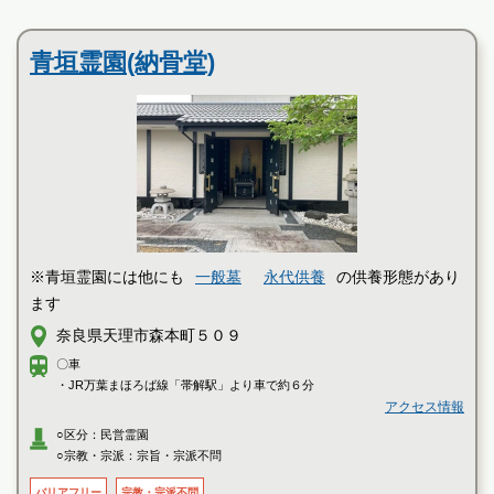
民営霊園
霊園墓地のプロフェッショナルが無料でご案内いたしま
す
青垣霊園(納骨堂)
※青垣霊園には他にも
一般墓
永代供養
の供養形態があり
ます
奈良県天理市森本町５０９
〇車
・JR万葉まほろば線「帯解駅」より車で約６分
アクセス情報
○区分：民営霊園
○宗教・宗派：宗旨・宗派不問
バリアフリー
宗教・宗派不問