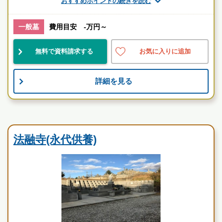
おすすめポイントの続きを読む
お墓のことなら何でもご相談ください
現地を見学して実際の雰囲気をお確かめください
一般墓
費用目安 -万円～
霊園墓地のプロフェッショナルが無料でご案内いたしま
す
無料で資料請求する
お気に入りに追加
法融寺墓地の特徴
法融寺墓地の特徴
詳細を見る
法融寺墓地のまとめ
寺院墓地
法融寺(永代供養)