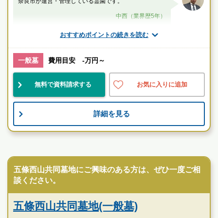
奈良市が運営・管理している霊園です。
中西（業界歴5年）
おすすめポイントの続きを読む
京終駅
公営
自然豊
宗教不問
一般墓
費用目安 -万円～
無料で資料請求する
お気に入りに追加
お墓のことなら何でもご相談ください
現地を見学して実際の雰囲気をお確かめください
詳細を見る
霊園墓地のプロフェッショナルが無料でご案内いたしま
す
公営霊園
五條西山共同墓地にご興味のある方は、ぜひ一度ご相
談ください。
五條西山共同墓地(一般墓)