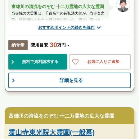
富雄川の清流をのぞむ 十二万霊地の広大な霊園
当寺院の大霊園は、千百余年の昔弘法大師が、当寺奥之
院に祭祀開眼された大辯財天の強力なご要求に基づき、
昭和15年開園した由緒ある吉相大霊園で...
おすすめポイントの続きを読む
スタッフのメッセージ
30
納骨堂
費用目安
万円～
富雄駅
無料で資料請求する
お気に入りに追加
民営
伝統的
歴史有
詳細を見る
お墓のことなら何でもご相談ください
現地を見学して実際の雰囲気をお確かめください
霊園墓地のプロフェッショナルが無料でご案内いたしま
寺院墓地
す
富雄川の清流をのぞむ 十二万霊地の広大な霊園
霊山寺東光院大霊園の特徴
霊山寺東光院大霊園(一般墓)