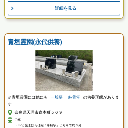
現地を見学して実際の雰囲気をお確かめください
詳細を見る
霊園墓地のプロフェッショナルが無料でご案内いたしま
す
民営霊園
青垣霊園(永代供養)
※青垣霊園には他にも
一般墓
納骨堂
の供養形態がありま
す
奈良県天理市森本町５０９
〇車
・JR万葉まほろば線「帯解駅」より車で約６分