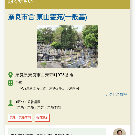
談ください。
奈良市営 東山霊苑(一般墓)
奈良県奈良市白毫寺町973番地
〇車
・JR万葉まほろば線「京終」駅より約10分
アクセス情報
○区分：公営霊園
○宗教・宗派：宗旨・宗派不問
宗教・宗派不問
公営墓地