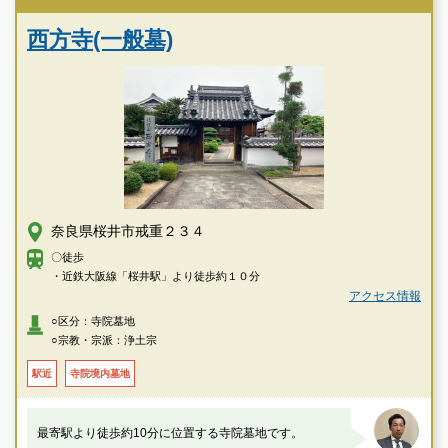
西方寺(一般墓)
奈良県桜井市戒重２３４
〇徒歩
・近鉄大阪線「桜井駅」より徒歩約１０分
アクセス情報
○区分：寺院墓地
○宗教・宗派：浄土宗
駅近
寺院境内墓地
最寄駅より徒歩約10分に位置する寺院墓地です。