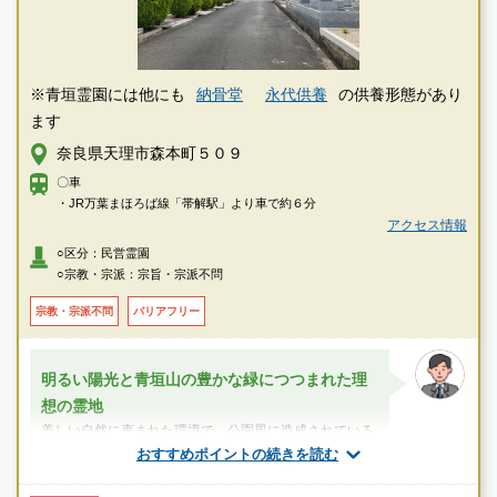
※青垣霊園には他にも
納骨堂
永代供養
の供養形態があり
ます
奈良県天理市森本町５０９
〇車
・JR万葉まほろば線「帯解駅」より車で約６分
アクセス情報
○区分：民営霊園
○宗教・宗派：宗旨・宗派不問
宗教・宗派不問
バリアフリー
明るい陽光と青垣山の豊かな緑につつまれた理
想の霊地
美しい自然に恵まれた環境で、公園風に造成されている
のが特徴です。東に大和青垣国定公園があり、西には大
おすすめポイントの続きを読む
和平野を一望することができます。さらに...