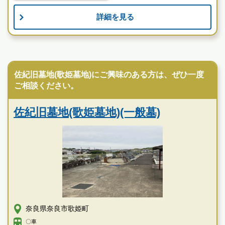
霊園墓地のプロフェッショナルが無料でご案内いたしま
詳細を見る
す
公営霊園
佐紀旧墓地(歌姫墓地)にご興味のある方は、ぜひ一度
ご相談ください。
佐紀旧墓地(歌姫墓地)(一般墓)
奈良県奈良市歌姫町
〇車