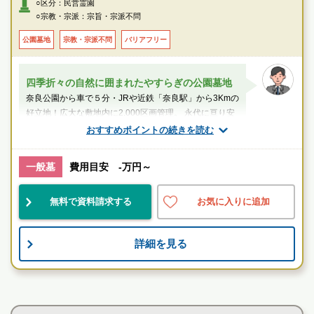
○区分：民営霊園
○宗教・宗派：宗旨・宗派不問
公園墓地
宗教・宗派不問
バリアフリー
四季折々の自然に囲まれたやすらぎの公園墓地
奈良公園から車で５分・JRや近鉄「奈良駅」から3Kmの
好立地！広大な敷地内に2,000区画管理。 永代に亘り安
心してご利用いただけるよう、...
おすすめポイントの続きを読む
スタッフのメッセージ
一般墓
費用目安 -万円～
近鉄奈良駅
無料で資料請求する
お気に入りに追加
便利
綺麗
設備良
詳細を見る
奈良市内から近く、様々なタイプのお墓を選んでいただ
けます。
お墓のことなら何でもご相談ください
寺院墓地
現地を見学して実際の雰囲気をお確かめください