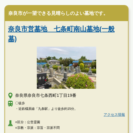
公営霊園
現地を見学して実際の雰囲気をお確かめください
奈良市が一望できる見晴らしのよい墓地です。
霊園墓地のプロフェッショナルが無料でご案内いたしま
す
奈良市営墓地 七条町南山墓地(一般
墓)
奈良県奈良市七条西町1丁目19番
〇徒歩
・近鉄橿原線「九条駅」より徒歩約15分。
アクセス情報
○区分：公営霊園
○宗教・宗派：宗旨・宗派不問