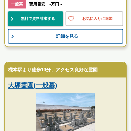
一般墓
費用目安 -万円～
スタッフのメッセージ
帯解駅
無料で資料請求する
お気に入りに追加
便利
民営
宗教不問
詳細を見る
お墓のことなら何でもご相談ください
現地を見学して実際の雰囲気をお確かめください
民営霊園
霊園墓地のプロフェッショナルが無料でご案内いたしま
櫟本駅より徒歩10分、アクセス良好な霊園
す
大塚霊園(一般墓)