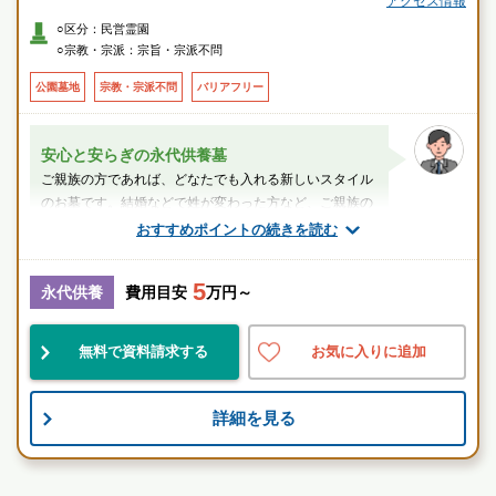
アクセス情報
○区分：民営霊園
○宗教・宗派：宗旨・宗派不問
公園墓地
宗教・宗派不問
バリアフリー
安心と安らぎの永代供養墓
ご親族の方であれば、どなたでも入れる新しいスタイル
のお墓です。結婚などで姓が変わった方など、ご親族の
方であればどなたでもご一緒に入ることが...
おすすめポイントの続きを読む
スタッフのメッセージ
5
永代供養
費用目安
万円～
近鉄奈良駅
無料で資料請求する
お気に入りに追加
便利
綺麗
設備良
詳細を見る
奈良市内から近く、様々なタイプのお墓を選んでいただ
けます。
お墓のことなら何でもご相談ください