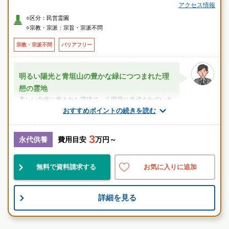
アクセス情報
○区分：民営霊園
○宗教・宗派：宗旨・宗派不問
宗教・宗派不問
バリアフリー
明るい陽光と青垣山の豊かな緑につつまれた理
想の霊地
美しい自然に恵まれた環境で、公園風に造成されている
のが特徴です。東に大和青垣国定公園があり、西には大
おすすめポイントの続きを読む
和平野を一望することができます。さらに...
3
スタッフのメッセージ
永代供養
費用目安
万円～
帯解駅
無料で資料請求する
お気に入りに追加
便利
民営
宗教不問
詳細を見る
お墓のことなら何でもご相談ください
現地を見学して実際の雰囲気をお確かめください