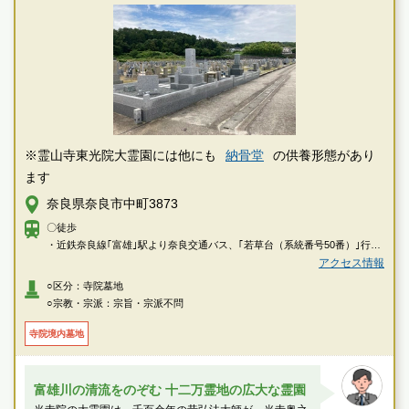
※霊山寺東光院大霊園には他にも
納骨堂
の供養形態があり
ます
奈良県奈良市中町3873
〇徒歩
・近鉄奈良線｢富雄｣駅より奈良交通バス、｢若草台（系統番号50番）｣行き
に乗車し、「霊山寺」にて下車、徒歩約６分
アクセス情報
○区分：寺院墓地
〇車
○宗教・宗派：宗旨・宗派不問
・阪奈道路「阪奈三碓」出入口より県道7号線を南へ約5分
・第二阪奈有料道路「中町ランプ」より県道7号線を北へ約5分
寺院境内墓地
富雄川の清流をのぞむ 十二万霊地の広大な霊園