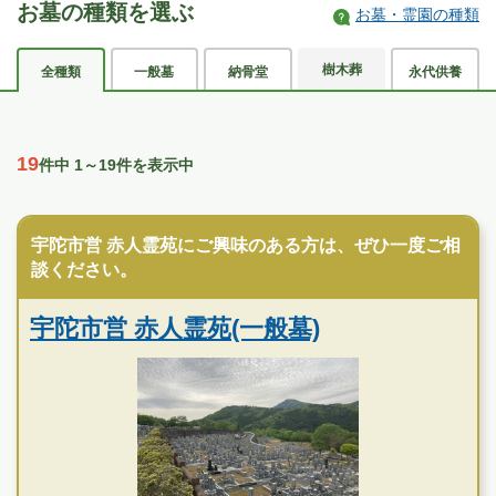
お墓の種類を選ぶ
お墓・霊園の種類
樹木葬
全種類
一般墓
納骨堂
永代供養
19
件中 1～19件を表示中
公営霊園
宇陀市営 赤人霊苑にご興味のある方は、ぜひ一度ご相
談ください。
宇陀市営 赤人霊苑(一般墓)