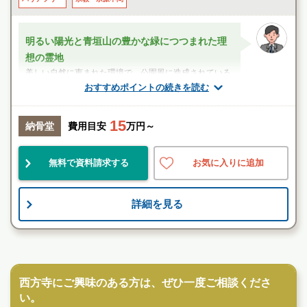
明るい陽光と青垣山の豊かな緑につつまれた理
想の霊地
美しい自然に恵まれた環境で、公園風に造成されている
のが特徴です。東に大和青垣国定公園があり、西には大
おすすめポイントの続きを読む
和平野を一望することができます。さらに...
15
スタッフのメッセージ
納骨堂
費用目安
万円～
帯解駅
無料で資料請求する
お気に入りに追加
便利
民営
宗教不問
詳細を見る
お墓のことなら何でもご相談ください
現地を見学して実際の雰囲気をお確かめください
寺院墓地
霊園墓地のプロフェッショナルが無料でご案内いたしま
す
西方寺にご興味のある方は、ぜひ一度ご相談くださ
い。