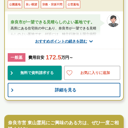
公園墓地
良い眺望
宗教・宗派不問
公営墓地
奈良市が一望できる見晴らしのよい墓地です。
高所にある住宅街の中にあり、奈良市が一望できる見晴
らしのよい墓地です。付近には、独立行政法人国立病院
機構奈良医療センターがあります。近鉄橿...
おすすめポイントの続きを読む
スタッフのメッセージ
172.5
一般墓
費用目安
万円～
九条(奈良県)駅
無料で資料請求する
お気に入りに追加
公営
景観良
宗教不問
詳細を見る
お墓のことなら何でもご相談ください
現地を見学して実際の雰囲気をお確かめください
霊園墓地のプロフェッショナルが無料でご案内いたしま
公営霊園
す
奈良市営 東山霊苑にご興味のある方は、ぜひ一度ご相