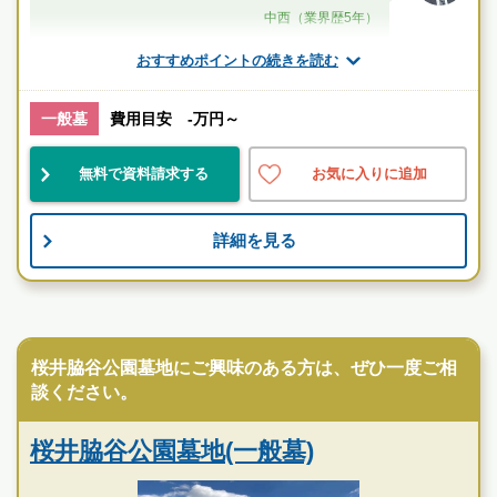
中西（業界歴5年）
おすすめポイントの続きを読む
桜井(奈良県)駅
駅近
民営
伝統的
一般墓
費用目安 -万円～
無料で資料請求する
お気に入りに追加
お墓のことなら何でもご相談ください
現地を見学して実際の雰囲気をお確かめください
詳細を見る
霊園墓地のプロフェッショナルが無料でご案内いたしま
す
民営霊園
桜井脇谷公園墓地にご興味のある方は、ぜひ一度ご相
談ください。
桜井脇谷公園墓地(一般墓)