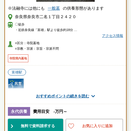
※法融寺には他にも
一般墓
の供養形態があります
奈良県奈良市二名１丁目２４２０
〇徒歩
・近鉄奈良線「富雄」駅より徒歩約18分
アクセス情報
〇車
○区分：寺院墓地
・近鉄奈良線「富雄」駅より約8分
○宗教・宗派：宗旨・宗派不問
寺院境内墓地
富雄駅
民営
おすすめポイントの続きを読む
お墓のことなら何でもご相談ください
現地を見学して実際の雰囲気をお確かめください
永代供養
費用目安 -万円～
霊園墓地のプロフェッショナルが無料でご案内いたしま
す
無料で資料請求する
お気に入りに追加