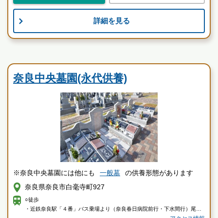
法融寺墓地の特徴
詳細を見る
民営霊園
奈良中央墓園(永代供養)
※奈良中央墓園には他にも
一般墓
の供養形態があります
奈良県奈良市白毫寺町927
○徒歩
・近鉄奈良駅「４番」バス乗場より（奈良春日病院前行・下水間行）尾上
町バス停下車し徒歩すぐ