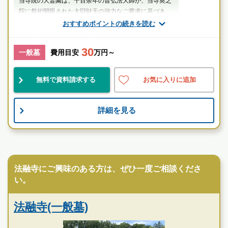
当寺院の大霊園は、千百余年の昔弘法大師が、当寺奥之
院に祭祀開眼された大辯財天の強力なご要求に基づき、
昭和15年開園した由緒ある吉相大霊園で...
おすすめポイントの続きを読む
スタッフのメッセージ
30
一般墓
費用目安
万円～
富雄駅
無料で資料請求する
お気に入りに追加
民営
伝統的
歴史有
詳細を見る
お墓のことなら何でもご相談ください
現地を見学して実際の雰囲気をお確かめください
霊園墓地のプロフェッショナルが無料でご案内いたしま
寺院墓地
す
法融寺にご興味のある方は、ぜひ一度ご相談くださ
霊山寺東光院大霊園の特徴
い。
法融寺(一般墓)