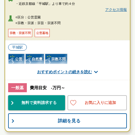
・近鉄京都線「平城駅」より車で約４分
アクセス情報
○区分：公営霊園
○宗教・宗派：宗旨・宗派不問
宗教・宗派不問
公営墓地
平城駅
公営
自然豊
宗教不問
おすすめポイントの続きを読む
お墓のことなら何でもご相談ください
現地を見学して実際の雰囲気をお確かめください
一般墓
費用目安 -万円～
霊園墓地のプロフェッショナルが無料でご案内いたしま
す
無料で資料請求する
お気に入りに追加
詳細を見る