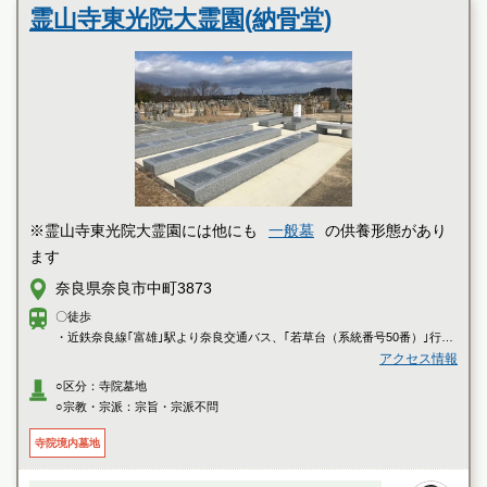
霊山寺東光院大霊園(納骨堂)
霊園墓地のプロフェッショナルが無料でご案内いたしま
す
※霊山寺東光院大霊園には他にも
一般墓
の供養形態があり
ます
奈良県奈良市中町3873
〇徒歩
・近鉄奈良線｢富雄｣駅より奈良交通バス、｢若草台（系統番号50番）｣行き
に乗車し、「霊山寺」にて下車、徒歩約６分
アクセス情報
○区分：寺院墓地
〇車
○宗教・宗派：宗旨・宗派不問
・阪奈道路「阪奈三碓」出入口より県道7号線を南へ約5分
・第二阪奈有料道路「中町ランプ」より県道7号線を北へ約5分
寺院境内墓地