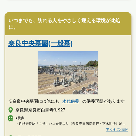
民営霊園
いつまでも、訪れる人をやさしく迎える環境が此処
に。
奈良中央墓園(一般墓)
※奈良中央墓園には他にも
永代供養
の供養形態があります
奈良県奈良市白毫寺町927
○徒歩
・近鉄奈良駅「４番」バス乗場より（奈良春日病院前行・下水間行）尾上
町バス停下車し徒歩すぐ
アクセス情報