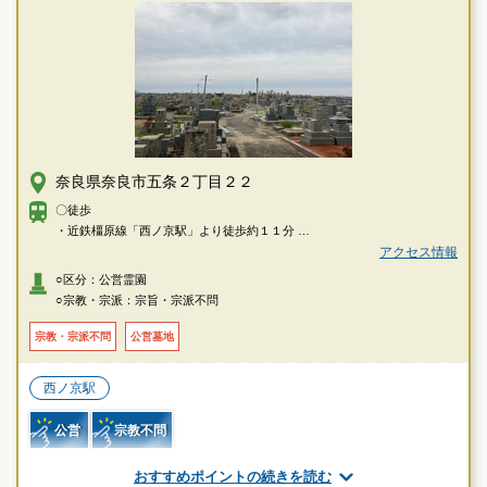
奈良県奈良市五条２丁目２２
〇徒歩
・近鉄橿原線「西ノ京駅」より徒歩約１１分
・近鉄橿原線「尼辻駅」より徒歩約１３分
アクセス情報
○区分：公営霊園
○宗教・宗派：宗旨・宗派不問
宗教・宗派不問
公営墓地
西ノ京駅
公営
宗教不問
おすすめポイントの続きを読む