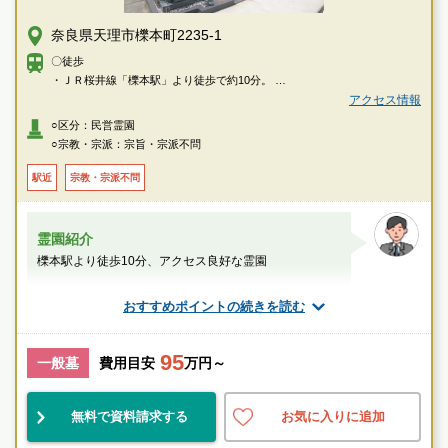
奈良県天理市櫟本町2235-1
〇徒歩
・ＪＲ桜井線「櫟本駅」より徒歩で約10分。
・ＪＲ桜井線「櫟本駅」よりバスをご利用の場合は「白川橋」下車、徒歩
アクセス情報
で約5分
○区分：民営霊園
○宗教・宗派：宗旨・宗派不問
〇車
・西名阪自動車道「天理インター」より車で約3分
駅近
宗教・宗派不問
霊園紹介
櫟本駅より徒歩10分、アクセス良好な霊園
スタッフのメッセージ
おすすめポイントの続きを読む
櫟本駅
95
一般墓
費用目安
万円～
駅近
民営
宗教不問
無料で資料請求する
お気に入りに追加
お墓のことなら何でもご相談ください