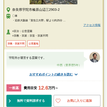
奈良県宇陀市榛原山辺三2903-2
〇車
・近鉄大阪線「室生口大野」駅より約25分
・近鉄大阪線「榛原駅」より約30分
アクセス情報
○区分：公営霊園
○宗教・宗派：宗旨・宗派不問
宗教・宗派不問
公営墓地
宇陀市が運営する霊園です。
中西（業界歴5年）
おすすめポイントの続きを読む
室生口大野駅
公営
自然豊
宗教不問
12.6
一般墓
費用目安
万円～
お墓のことなら何でもご相談ください
無料で資料請求する
お気に入りに追加
現地を見学して実際の雰囲気をお確かめください