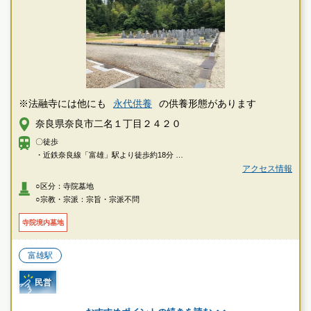
※法融寺には他にも
永代供養
の供養形態があります
奈良県奈良市二名１丁目２４２０
〇徒歩
・近鉄奈良線「富雄」駅より徒歩約18分
アクセス情報
〇車
○区分：寺院墓地
・近鉄奈良線「富雄」駅より約8分
○宗教・宗派：宗旨・宗派不問
寺院境内墓地
富雄駅
民営