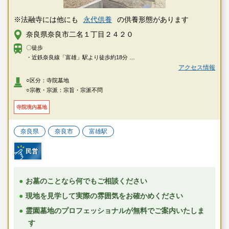
※法融寺には他にも
永代供養
の供養形態があります
奈良県奈良市二名１丁目２４２０
〇徒歩
・近鉄奈良線「富雄」駅より徒歩約18分
アクセス情報
〇車
○区分：寺院墓地
・近鉄奈良線「富雄」駅より約8分
○宗教・宗派：宗旨・宗派不問
寺院境内墓地
奈良県
奈良市
富雄駅
民営
お墓のことなら何でもご相談ください
現地を見学して実際の雰囲気をお確かめください
霊園墓地のプロフェッショナルが無料でご案内いたしま
す