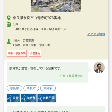
奈良県奈良市白毫寺町973番地
〇車
・JR万葉まほろば線「京終」駅より約10分
アクセス情報
○区分：公営霊園
○宗教・宗派：宗旨・宗派不問
宗教・宗派不問
公営墓地
奈良市が運営・管理している霊園です。
中西（業界歴5年）
奈良県
奈良市
京終駅
公営
自然豊
宗教不問