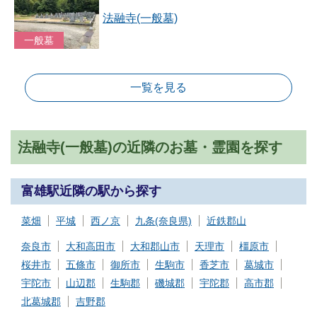
法融寺(一般墓)
一般墓
一覧を見る
法融寺(一般墓)の近隣のお墓・霊園を探す
富雄駅近隣の駅から探す
菜畑
平城
西ノ京
九条(奈良県)
近鉄郡山
奈良市
大和高田市
大和郡山市
天理市
橿原市
桜井市
五條市
御所市
生駒市
香芝市
葛城市
宇陀市
山辺郡
生駒郡
磯城郡
宇陀郡
高市郡
北葛城郡
吉野郡