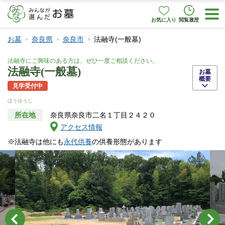
お気に入り
閲覧履歴
お墓
奈良県
奈良市
法融寺(一般墓)
法融寺にご興味のある方は、ぜひ一度ご相談ください。
法融寺(一般墓)
お墓
概要
見学受付中
ほうゆうじ
所在地
奈良県奈良市二名１丁目２４２０
アクセス情報
※法融寺は他にも
永代供養
の供養形態があります