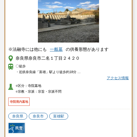
※法融寺には他にも
一般墓
の供養形態があります
奈良県奈良市二名１丁目２４２０
〇徒歩
・近鉄奈良線「富雄」駅より徒歩約18分
アクセス情報
〇車
○区分：寺院墓地
・近鉄奈良線「富雄」駅より約8分
○宗教・宗派：宗旨・宗派不問
寺院境内墓地
奈良県
奈良市
富雄駅
民営