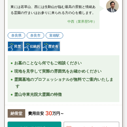
東には若草山、西には生駒山が臨む最高の景観と情緒あ
る霊園の佇まいはお参りに来られる方の心を癒します。
中西（業界歴5年）
奈良県
奈良市
富雄駅
民営
伝統的
歴史有
お墓のことなら何でもご相談ください
現地を見学して実際の雰囲気をお確かめください
霊園墓地のプロフェッショナルが無料でご案内いたしま
す
霊山寺東光院大霊園の特徴
30
納骨堂
費用目安
万円～