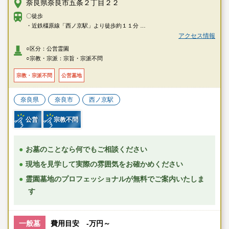
奈良県奈良市五条２丁目２２
〇徒歩
・近鉄橿原線「西ノ京駅」より徒歩約１１分
・近鉄橿原線「尼辻駅」より徒歩約１３分
アクセス情報
○区分：公営霊園
○宗教・宗派：宗旨・宗派不問
宗教・宗派不問
公営墓地
奈良県
奈良市
西ノ京駅
公営
宗教不問
お墓のことなら何でもご相談ください
現地を見学して実際の雰囲気をお確かめください
霊園墓地のプロフェッショナルが無料でご案内いたしま
す
一般墓
費用目安 -万円～