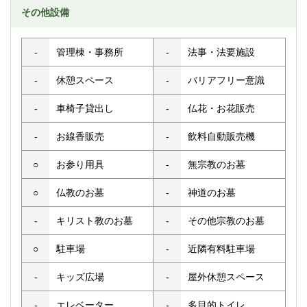
その他設備
-
管理棟・事務所
-
法事・法要施設
-
休憩スペース
-
バリアフリー意識
-
車椅子貸出し
-
仏花・お花販売
-
お線香販売
-
飲料自動販売機
○
お参り用具
-
無宗教のお墓
○
仏教のお墓
-
神道のお墓
-
キリスト教のお墓
-
その他宗教のお墓
○
駐車場
-
近隣有料駐車場
-
キッズ広場
-
屋外休憩スペース
-
エレベーター
-
多目的トイレ