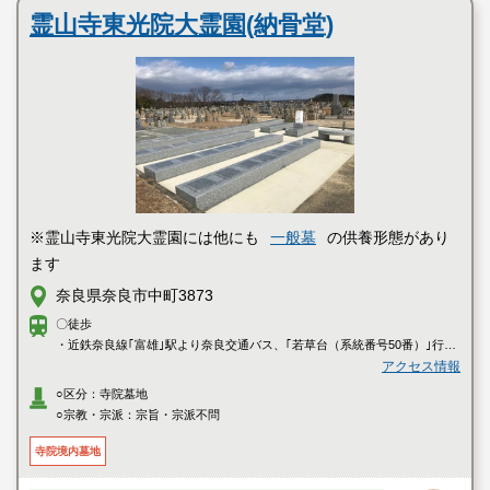
霊山寺東光院大霊園(納骨堂)
※霊山寺東光院大霊園には他にも
一般墓
の供養形態があり
ます
奈良県奈良市中町3873
〇徒歩
・近鉄奈良線｢富雄｣駅より奈良交通バス、｢若草台（系統番号50番）｣行き
に乗車し、「霊山寺」にて下車、徒歩約６分
アクセス情報
○区分：寺院墓地
〇車
○宗教・宗派：宗旨・宗派不問
・阪奈道路「阪奈三碓」出入口より県道7号線を南へ約5分
・第二阪奈有料道路「中町ランプ」より県道7号線を北へ約5分
寺院境内墓地