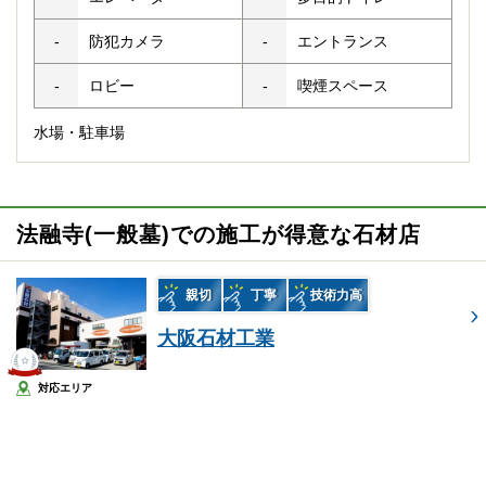
-
防犯カメラ
-
エントランス
-
ロビー
-
喫煙スペース
水場・駐車場
法融寺(一般墓)での施工が得意な石材店
親切
丁寧
技術力高
大阪石材工業
対応エリア