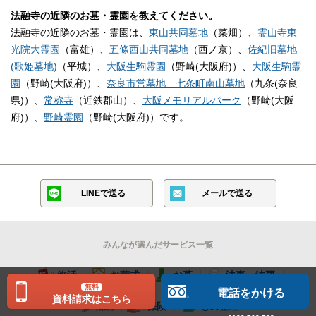
法融寺の近隣のお墓・霊園を教えてください。
法融寺の近隣のお墓・霊園は、
東山共同墓地
（菜畑）、
霊山寺東
光院大霊園
（富雄）、
五條西山共同墓地
（西ノ京）、
佐紀旧墓地
(歌姫墓地)
（平城）、
大阪生駒霊園
（野崎(大阪府)）、
大阪生駒霊
園
（野崎(大阪府)）、
奈良市営墓地 七条町南山墓地
（九条(奈良
県)）、
常称寺
（近鉄郡山）、
大阪メモリアルパーク
（野崎(大阪
府)）、
野崎霊園
（野崎(大阪府)）です。
LINEで送る
メールで送る
みんなが選んだサービス一覧
終活
お葬式
お墓
法事・法要
無料
電話をかける
資料請求はこちら
相続
保険
もの整理