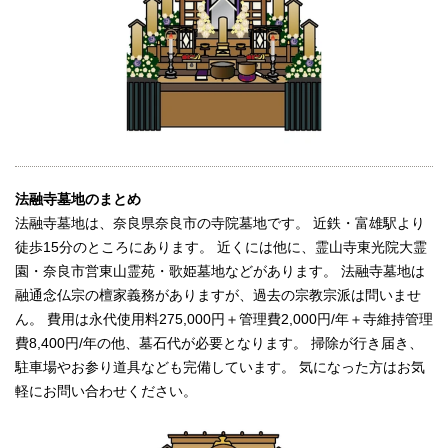
法融寺墓地のまとめ
法融寺墓地は、奈良県奈良市の寺院墓地です。 近鉄・富雄駅より
徒歩15分のところにあります。 近くには他に、霊山寺東光院大霊
園・奈良市営東山霊苑・歌姫墓地などがあります。 法融寺墓地は
融通念仏宗の檀家義務がありますが、過去の宗教宗派は問いませ
ん。 費用は永代使用料275,000円＋管理費2,000円/年＋寺維持管理
費8,400円/年の他、墓石代が必要となります。 掃除が行き届き、
駐車場やお参り道具なども完備しています。 気になった方はお気
軽にお問い合わせください。