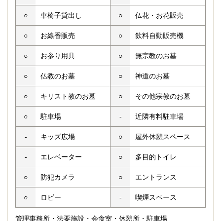
○
車椅子貸出し
○
仏花・お花販売
○
お線香販売
○
飲料自動販売機
○
お参り用具
○
無宗教のお墓
○
仏教のお墓
○
神道のお墓
○
キリスト教のお墓
○
その他宗教のお墓
○
駐車場
-
近隣有料駐車場
-
キッズ広場
○
屋外休憩スペース
-
エレベーター
○
多目的トイレ
○
防犯カメラ
○
エントランス
○
ロビー
-
喫煙スペース
管理事務所・法要施設・会食室・休憩所・駐車場