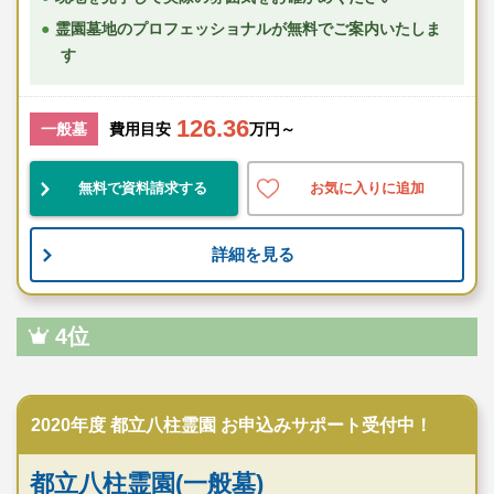
霊園墓地のプロフェッショナルが無料でご案内いたしま
す
126.36
一般墓
費用目安
万円～
無料で資料請求する
お気に入りに追加
詳細を見る
4位
公営霊園
2020年度 都立八柱霊園 お申込みサポート受付中！
都立八柱霊園(一般墓)