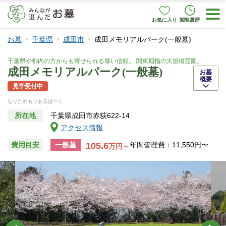
お気に入り
閲覧履歴
お墓
千葉県
成田市
成田メモリアルパーク(一般墓)
千葉県や都内の方からも寄せられる厚い信頼。 関東屈指の大規模霊園。
成田メモリアルパーク(一般墓)
お墓
概要
見学受付中
なりためもりあるぱーく
所在地
千葉県成田市赤荻622-14
アクセス情報
105.6
費用目安
一般墓
年間管理費：11,550円〜
万円～