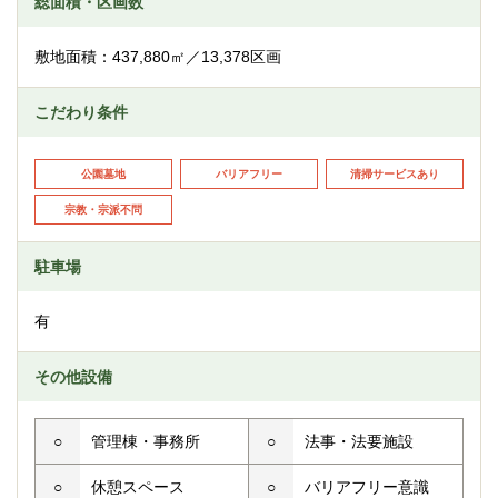
総面積・区画数
敷地面積：437,880㎡／13,378区画
こだわり条件
公園墓地
バリアフリー
清掃サービスあり
宗教・宗派不問
駐車場
有
その他設備
○
管理棟・事務所
○
法事・法要施設
○
休憩スペース
○
バリアフリー意識