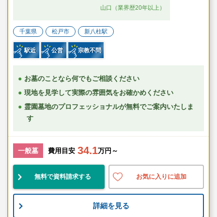
山口（業界歴20年以上）
千葉県
松戸市
新八柱駅
駅近
公営
宗教不問
お墓のことなら何でもご相談ください
現地を見学して実際の雰囲気をお確かめください
霊園墓地のプロフェッショナルが無料でご案内いたしま
す
34.1
一般墓
費用目安
万円～
無料で資料請求する
お気に入りに追加
詳細を見る