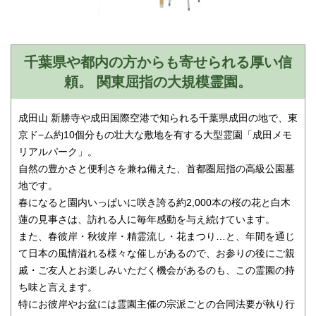
千葉県や都内の方からも寄せられる厚い信
頼。 関東屈指の大規模霊園。
成田山 新勝寺や成田国際空港で知られる千葉県成田の地で、東
京ド−ム約10個分もの壮大な敷地を有する大型霊園「成田メモ
リアルパーク」。
自然の豊かさと便利さを兼ね備えた、首都圏屈指の高級公園墓
地です。
春になると園内いっぱいに咲き誇る約2,000本の桜の花と白木
蓮の見事さは、訪れる人に毎年感動を与え続けています。
また、春彼岸・秋彼岸・精霊流し・花まつり…と、年間を通じ
て日本の風情溢れる様々な催しがあるので、お参りの後にご親
戚・ご友人とお楽しみいただく機会があるのも、この霊園の持
ち味と言えます。
特にお彼岸やお盆には霊園主催の宗派ごとの合同法要が執り行