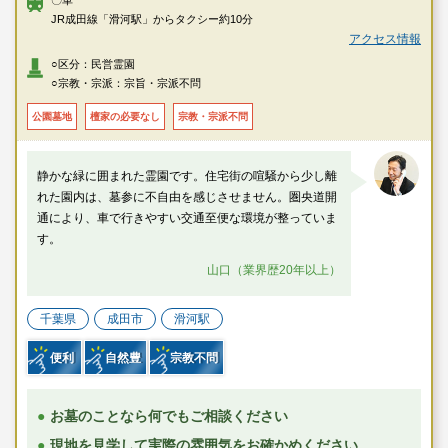
JR成田線「滑河駅」からタクシー約10分
アクセス情報
○区分：民営霊園
○宗教・宗派：宗旨・宗派不問
公園墓地
檀家の必要なし
宗教・宗派不問
静かな緑に囲まれた霊園です。住宅街の喧騒から少し離
れた園内は、墓参に不自由を感じさせません。圏央道開
通により、車で行きやすい交通至便な環境が整っていま
す。
山口（業界歴20年以上）
千葉県
成田市
滑河駅
便利
自然豊
宗教不問
お墓のことなら何でもご相談ください
現地を見学して実際の雰囲気をお確かめください