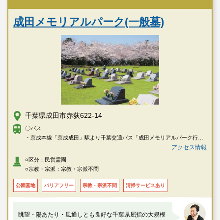
成田メモリアルパーク(一般墓)
千葉県成田市赤荻622-14
〇バス
・京成本線「京成成田」駅より千葉交通バス「成田メモリアルパーク行き
（直通直通）」（土・日・祝、お彼岸・お盆に運行）
アクセス情報
※直通バス運行日以外は、成田市役所より成田市コミュニティバス「大室
○区分：民営霊園
循環」または「水掛ルート」をご利用ください
○宗教・宗派：宗教・宗派不問
〇車
・東関東自動車道「成田インター」より約7分
公園墓地
バリアフリー
宗教・宗派不問
清掃サービスあり
・JR成田線「成田」駅よりタクシーで約7分。
・京成本線「京成成田」駅よりタクシーで約7分。
眺望・陽あたり・風通しとも良好な千葉県屈指の大規模