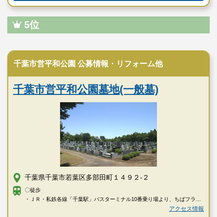
5位
公営霊園
千葉市営平和公園 公募情報・リフォーム他
千葉市営平和公園墓地(一般墓)
千葉県千葉市若葉区多部田町１４９２-２
〇徒歩
・ＪＲ・私鉄各線「千葉駅」バスターミナル10番乗り場より、ちばフラワ
ーバス「中野操車場」行・「成東」行にて「北谷津」下車→徒歩で約8分
アクセス情報