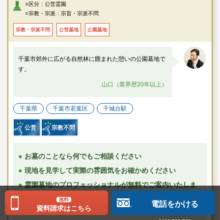
・ＪＲ・私鉄各線「千葉駅」バスターミナル10番乗り場より、ちばフラワ
○区分：公営霊園
ーバス「（いずみ台ローズタウン経由）中野操車場」行にて「平和公園い
○宗教・宗派：宗旨・宗派不問
ずみ台ローズタウン入口」下車→徒歩で約6分
・千葉都市モノレール2号線「千城台駅」よりいずみバス（コミュニティバ
宗教・宗派不問
公営墓地
公園墓地
ス）にて「平和公園いずみ台ローズタウン」下車→徒歩で約6分
千葉市郊外に広がる自然林に囲まれた憩いの公園墓地で
す。
山口（業界歴20年以上）
千葉県
千葉市若葉区
千城台駅
公営
宗教不問
お墓のことなら何でもご相談ください
現地を見学して実際の雰囲気をお確かめください
霊園墓地のプロフェッショナルが無料でご案内いたしま
す
無料
電話をかける
資料請求はこちら
千葉市営平和公園の特徴