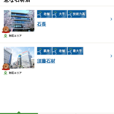
老舗
大手
技術力高
石長
対応エリア
親身
老舗
最大手
須藤石材
対応エリア