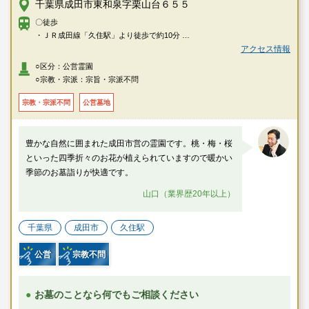
千葉県成田市東和泉字栗山台６５５
〇徒歩
・ＪＲ成田線「久住駅」より徒歩で約10分
・京成本線「京成成田駅」より大室行循環バスで「いずみ聖地公園」下車
アクセス情報
○区分：公営霊園
○宗教・宗派：宗旨・宗派不問
宗教・宗派不問
公営墓地
豊かな自然に囲まれた成田市営の霊園です。桃・梅・桜
といった四季折々のお花が植えられていますので暖かい
季節のお墓詣りが快適です。
山口（業界歴20年以上）
千葉県
成田市
久住駅
公営
宗教不問
お墓のことなら何でもご相談ください