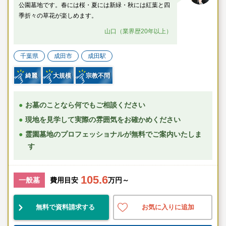
公園墓地です。春には桜・夏には新緑・秋には紅葉と四
季折々の草花が楽しめます。
山口（業界歴20年以上）
千葉県
成田市
成田駅
綺麗
大規模
宗教不問
お墓のことなら何でもご相談ください
現地を見学して実際の雰囲気をお確かめください
霊園墓地のプロフェッショナルが無料でご案内いたしま
す
105.6
一般墓
費用目安
万円～
無料で資料請求する
お気に入りに追加