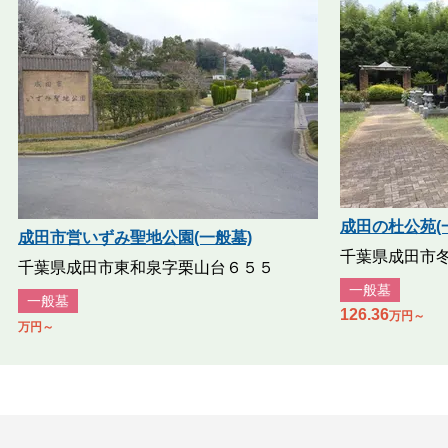
成田の杜公苑(
成田市営いずみ聖地公園(一般墓)
千葉県成田市冬父
千葉県成田市東和泉字栗山台６５５
一般墓
一般墓
126.36
万円～
万円～