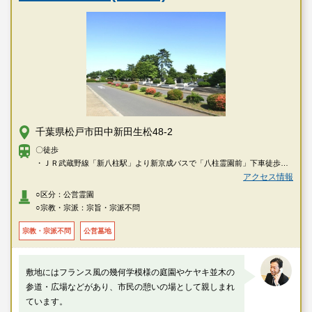
千葉県松戸市田中新田生松48-2
〇徒歩
・ＪＲ武蔵野線「新八柱駅」より新京成バスで「八柱霊園前」下車徒歩約5
分。
アクセス情報
・新京成線「八柱駅」より新京成バスで「八柱霊園前」下車徒歩約5分。
○区分：公営霊園
○宗教・宗派：宗旨・宗派不問
宗教・宗派不問
公営墓地
敷地にはフランス風の幾何学模様の庭園やケヤキ並木の
参道・広場などがあり、市民の憩いの場として親しまれ
ています。