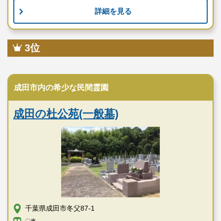
詳細を見る
3位
民営霊園
成田市内の希少な民間霊園
成田の杜公苑(一般墓)
千葉県成田市冬父87-1
〇車