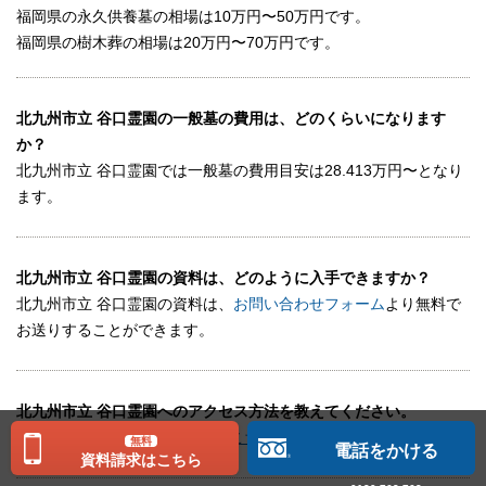
福岡県の永久供養墓の相場は10万円〜50万円です。
福岡県の樹木葬の相場は20万円〜70万円です。
北九州市立 谷口霊園の一般墓の費用は、どのくらいになります
か？
北九州市立 谷口霊園では一般墓の費用目安は28.413万円〜となり
ます。
北九州市立 谷口霊園の資料は、どのように入手できますか？
北九州市立 谷口霊園の資料は、
お問い合わせフォーム
より無料で
お送りすることができます。
北九州市立 谷口霊園へのアクセス方法を教えてください。
最寄り駅は南小倉です。地図は
こちら
をご確認ください。
無料
電話をかける
資料請求はこちら