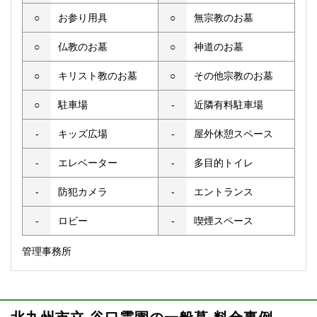
○
お参り用具
○
無宗教のお墓
○
仏教のお墓
○
神道のお墓
○
キリスト教のお墓
○
その他宗教のお墓
○
駐車場
-
近隣有料駐車場
-
キッズ広場
-
屋外休憩スペース
-
エレベーター
-
多目的トイレ
-
防犯カメラ
-
エントランス
-
ロビー
-
喫煙スペース
管理事務所