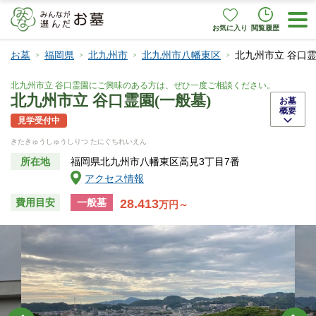
お気に入り
閲覧履歴
お墓
福岡県
北九州市
北九州市八幡東区
北九州市立 谷口霊
北九州市立 谷口霊園にご興味のある方は、ぜひ一度ご相談ください。
北九州市立 谷口霊園(一般墓)
お墓
概要
見学受付中
きたきゅうしゅうしりつ たにぐちれいえん
所在地
福岡県北九州市八幡東区高見3丁目7番
アクセス情報
28.413
費用目安
一般墓
万円～