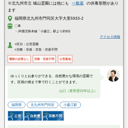
※北九州市立 城山霊園には他にも
一般墓
の供養形態があり
ます
福岡県北九州市門司区大字大里5933-2
〇車
・JR鹿児島本線「小森江」駅より約8分
アクセス情報
○区分：公営霊園
○宗教・宗派：宗旨・宗派不問
檀家の必要なし
宗教・宗派不問
公営墓地
ゆっくりとお参りができる、自然豊かな環境の霊園で
す。区画の側まで車で行くことができます。
山口（業界歴20年以上）
福岡県
北九州市門司区
小森江駅
公営
自然豊
宗教不問