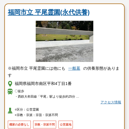
公営霊園
福岡市立 平尾霊園(永代供養)
※福岡市立 平尾霊園には他にも
一般墓
の供養形態がありま
す
福岡県福岡市南区平和4丁目1番
〇徒歩
・西鉄大牟田線「平尾」駅より徒歩約25分
・「平和三丁目」バス停より徒歩約5分
アクセス情報
○区分：公営霊園
〇車
○宗教・宗派：宗旨・宗派不問
・西鉄天神大牟田線「平尾」駅から約10分
檀家の必要なし
宗教・宗派不問
公営墓地