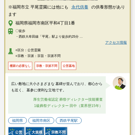
※福岡市立 平尾霊園には他にも
永代供養
の供養形態があり
ます
福岡県福岡市南区平和4丁目1番
〇徒歩
・西鉄大牟田線「平尾」駅より徒歩約25分
・「平和三丁目」バス停より徒歩約5分
アクセス情報
○区分：公営霊園
〇車
○宗教・宗派：宗旨・宗派不問
・西鉄天神大牟田線「平尾」駅から約10分
檀家の必要なし
宗教・宗派不問
公営墓地
広い敷地に大小さまざまな 墓碑が並んでおり、都心から
も近く、 墓参に便利な立地です。
厚生労働省認定 葬祭ディレクター技能審査
1級葬祭ディレクター 田中（業界歴15年）
福岡県
福岡市南区
西鉄平尾駅
公営
大規模
宗教不問