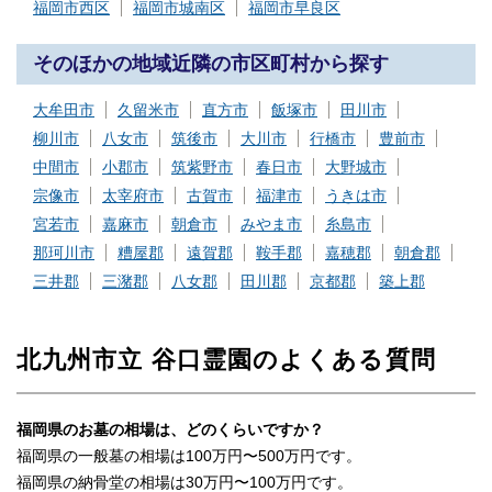
福岡市西区
福岡市城南区
福岡市早良区
そのほかの地域近隣の市区町村から探す
大牟田市
久留米市
直方市
飯塚市
田川市
柳川市
八女市
筑後市
大川市
行橋市
豊前市
中間市
小郡市
筑紫野市
春日市
大野城市
宗像市
太宰府市
古賀市
福津市
うきは市
宮若市
嘉麻市
朝倉市
みやま市
糸島市
那珂川市
糟屋郡
遠賀郡
鞍手郡
嘉穂郡
朝倉郡
三井郡
三潴郡
八女郡
田川郡
京都郡
築上郡
北九州市立 谷口霊園のよくある質問
福岡県のお墓の相場は、どのくらいですか？
福岡県の一般墓の相場は100万円〜500万円です。
福岡県の納骨堂の相場は30万円〜100万円です。