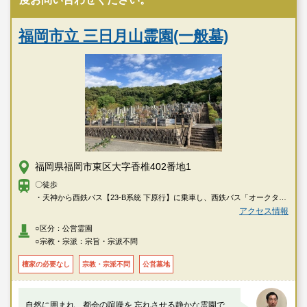
福岡市立 三日月山霊園(一般墓)
福岡県福岡市東区大字香椎402番地1
〇徒歩
・天神から西鉄バス【23-B系統 下原行】に乗車し、西鉄バス「オークタウ
ン入口」バス停下車、長谷ダム方向へ徒歩約20分
アクセス情報
○区分：公営霊園
〇車
○宗教・宗派：宗旨・宗派不問
・西鉄「香椎」駅、JR「香椎」駅から約15分
檀家の必要なし
宗教・宗派不問
公営墓地
自然に囲まれ、都会の喧噪を 忘れさせる静かな霊園で