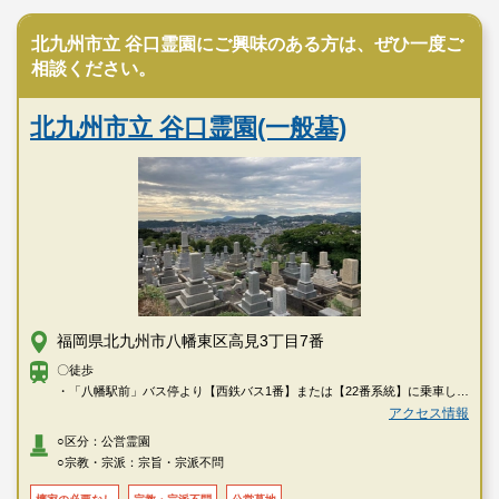
北九州市立 谷口霊園にご興味のある方は、ぜひ一度ご
相談ください。
北九州市立 谷口霊園(一般墓)
福岡県北九州市八幡東区高見3丁目7番
〇徒歩
・「八幡駅前」バス停より【西鉄バス1番】または【22番系統】に乗車し約
23分、「七条」バス停で下車し徒歩約10分
アクセス情報
○区分：公営霊園
〇車
○宗教・宗派：宗旨・宗派不問
・JR日豊本線「南小倉」駅より約15分