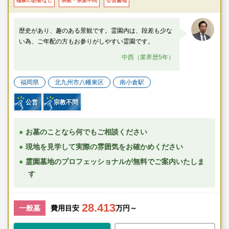
檀家の必要なし
宗教・宗派不問
公営墓地
歴史があり、趣のある景観です。霊園内は、段差も少な
い為、ご年配の方もお参りがしやすい霊園です。
中西（業界歴5年）
福岡県
北九州市八幡東区
南小倉駅
公営
宗教不問
お墓のことなら何でもご相談ください
現地を見学して実際の雰囲気をお確かめください
霊園墓地のプロフェッショナルが無料でご案内いたしま
す
28.413
一般墓
費用目安
万円～