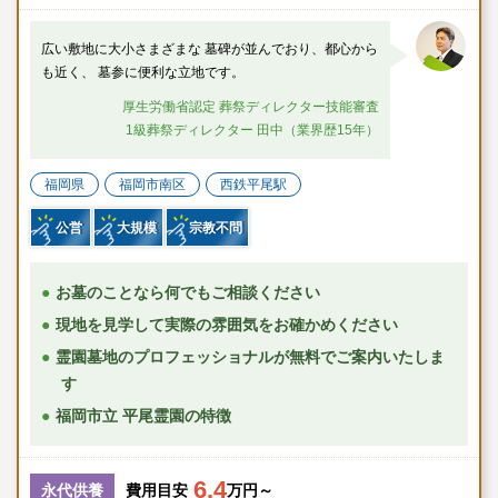
広い敷地に大小さまざまな 墓碑が並んでおり、都心から
も近く、 墓参に便利な立地です。
厚生労働省認定 葬祭ディレクター技能審査
1級葬祭ディレクター 田中（業界歴15年）
福岡県
福岡市南区
西鉄平尾駅
公営
大規模
宗教不問
お墓のことなら何でもご相談ください
現地を見学して実際の雰囲気をお確かめください
霊園墓地のプロフェッショナルが無料でご案内いたしま
す
福岡市立 平尾霊園の特徴
6.4
永代供養
費用目安
万円～