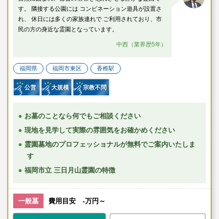
す。 隣接する公園には コンビネーション遊具が設置さ
れ、 休日には多くの家族連れで ご利用されており、市
民の方の身近な霊園となっています。
中西（業界歴5年）
福岡県
福岡市東区
香椎駅
公営
大規模
宗教不問
お墓のことなら何でもご相談ください
現地を見学して実際の雰囲気をお確かめください
霊園墓地のプロフェッショナルが無料でご案内いたしま
す
福岡市立 三日月山霊園の特徴
一般墓
費用目安 -万円～