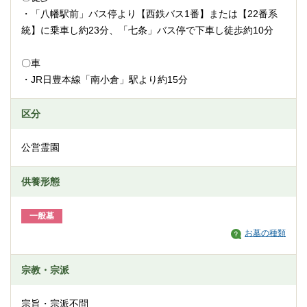
・「八幡駅前」バス停より【西鉄バス1番】または【22番系
統】に乗車し約23分、「七条」バス停で下車し徒歩約10分
〇車
・JR日豊本線「南小倉」駅より約15分
区分
公営霊園
供養形態
一般墓
お墓の種類
宗教・宗派
宗旨・宗派不問