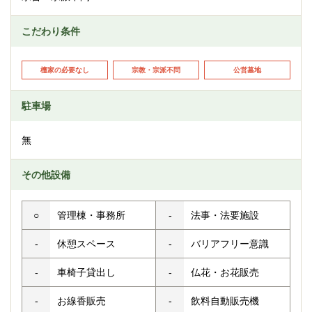
こだわり条件
檀家の必要なし
宗教・宗派不問
公営墓地
駐車場
無
その他設備
○
管理棟・事務所
-
法事・法要施設
-
休憩スペース
-
バリアフリー意識
-
車椅子貸出し
-
仏花・お花販売
-
お線香販売
-
飲料自動販売機