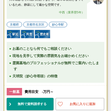
いるため、静寂にして厳かな空間です。
中西（業界歴5年）
京都府
京都市右京区
妙心寺駅
駅近
民営
歴史有
お墓のことなら何でもご相談ください
現地を見学して実際の雰囲気をお確かめください
霊園墓地のプロフェッショナルが無料でご案内いたしま
す
天球院（妙心寺塔頭）の特徴
一般墓
費用目安 -万円～
無料で資料請求する
お気に入りに追加