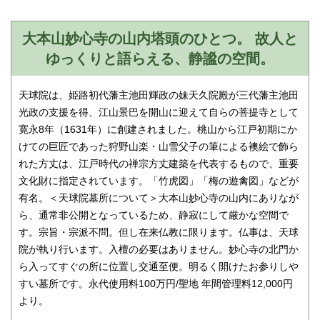
大本山妙心寺の山内塔頭のひとつ。 故人と
ゆっくりと語らえる、静謐の空間。
天球院は、姫路初代藩主池田輝政の妹天久院殿が三代藩主池田
光政の支援を得、江山景巴を開山に迎えて自らの菩提寺として
寛永8年（1631年）に創建されました。桃山から江戸初期にか
けての巨匠であった狩野山楽・山雪父子の筆による襖絵で飾ら
れた方丈は、江戸時代の禅宗方丈建築を代表するもので、重要
文化財に指定されています。「竹虎図」「梅の遊禽図」などが
有名。＜天球院墓所について＞大本山妙心寺の山内にありなが
ら、通常非公開となっているため、静寂にして厳かな空間で
す。宗旨・宗派不問。但し在来仏教に限ります。仏事は、天球
院が執り行います。入檀の必要はありません。妙心寺の北門か
ら入ってすぐの所に位置し交通至便。明るく開けたお参りしや
すい墓所です。永代使用料100万円/聖地 年間管理料12,000円
より。