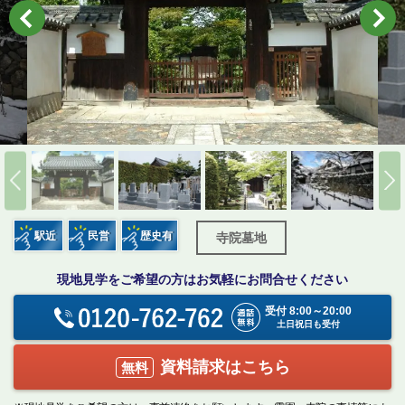
駅近
民営
歴史有
寺院墓地
現地見学をご希望の方はお気軽にお問合せください
受付 8:00～20:00
土日祝日も受付
資料請求はこちら
無料