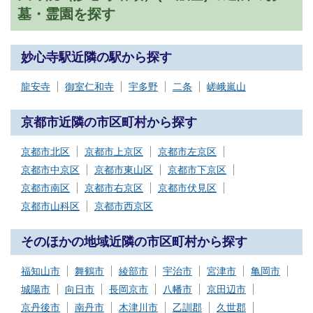
墓・霊園を探す
妙心寺駅近隣の駅から探す
龍安寺
御室仁和寺
宇多野
二条
嵯峨嵐山
京都市近隣の市区町村から探す
京都市北区
京都市上京区
京都市左京区
京都市中京区
京都市東山区
京都市下京区
京都市南区
京都市右京区
京都市伏見区
京都市山科区
京都市西京区
そのほかの地域近隣の市区町村から探す
福知山市
舞鶴市
綾部市
宇治市
宮津市
亀岡市
城陽市
向日市
長岡京市
八幡市
京田辺市
京丹後市
南丹市
木津川市
乙訓郡
久世郡