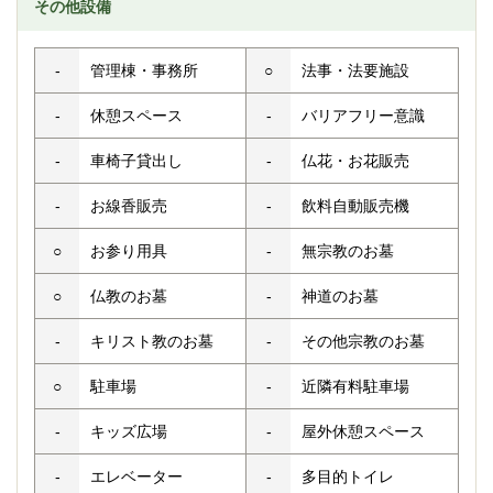
その他設備
-
管理棟・事務所
○
法事・法要施設
-
休憩スペース
-
バリアフリー意識
-
車椅子貸出し
-
仏花・お花販売
-
お線香販売
-
飲料自動販売機
○
お参り用具
-
無宗教のお墓
○
仏教のお墓
-
神道のお墓
-
キリスト教のお墓
-
その他宗教のお墓
○
駐車場
-
近隣有料駐車場
-
キッズ広場
-
屋外休憩スペース
-
エレベーター
-
多目的トイレ