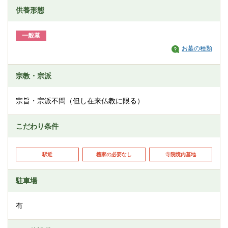
供養形態
一般墓
お墓の種類
宗教・宗派
宗旨・宗派不問（但し在来仏教に限る）
こだわり条件
駅近
檀家の必要なし
寺院境内墓地
駐車場
有