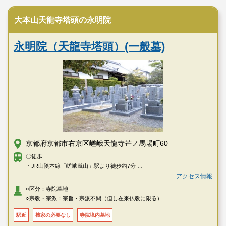
寺院墓地
大本山天龍寺塔頭の永明院
永明院（天龍寺塔頭）(一般墓)
京都府京都市右京区嵯峨天龍寺芒ノ馬場町60
〇徒歩
・JR山陰本線「嵯峨嵐山」駅より徒歩約7分
・嵐電「嵐山」駅より徒歩約3分
アクセス情報
・阪急嵐山線「嵐山」駅より徒歩約12分
○区分：寺院墓地
・「嵐山天龍寺前」バス停より徒歩約3分
○宗教・宗派：宗旨・宗派不問（但し在来仏教に限る）
駅近
檀家の必要なし
寺院境内墓地