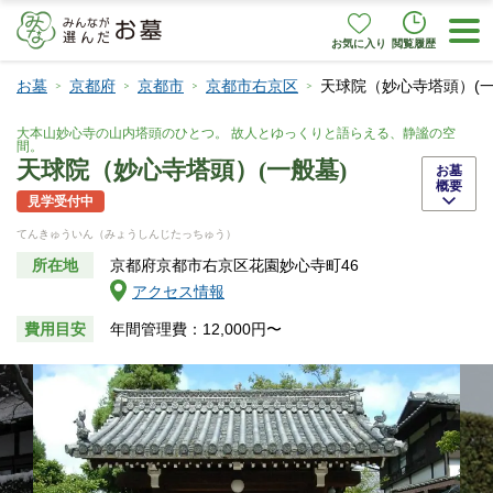
お気に入り
閲覧履歴
お墓
京都府
京都市
京都市右京区
天球院（妙心寺塔頭）(一
大本山妙心寺の山内塔頭のひとつ。 故人とゆっくりと語らえる、静謐の空
間。
天球院（妙心寺塔頭）(一般墓)
お墓
概要
見学受付中
てんきゅういん（みょうしんじたっちゅう）
所在地
京都府京都市右京区花園妙心寺町46
アクセス情報
費用目安
年間管理費：12,000円〜