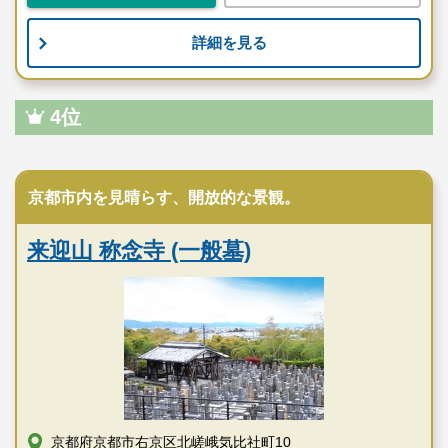
詳細を見る
4位
寺院墓地
京都市内を見晴らす、開放的な景観。
来迎山 称念寺 (一般墓)
京都府京都市右京区北嵯峨気比社町10