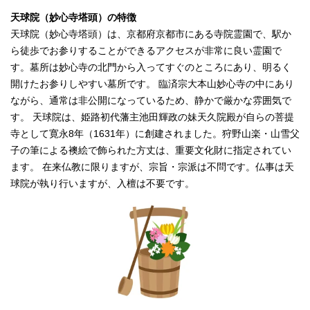
天球院（妙心寺塔頭）の特徴
天球院（妙心寺塔頭）は、京都府京都市にある寺院霊園で、駅か
ら徒歩でお参りすることができるアクセスが非常に良い霊園で
す。墓所は妙心寺の北門から入ってすぐのところにあり、明るく
開けたお参りしやすい墓所です。 臨済宗大本山妙心寺の中にあり
ながら、通常は非公開になっているため、静かで厳かな雰囲気で
す。 天球院は、姫路初代藩主池田輝政の妹天久院殿が自らの菩提
寺として寛永8年（1631年）に創建されました。狩野山楽・山雪父
子の筆による襖絵で飾られた方丈は、重要文化財に指定されてい
ます。 在来仏教に限りますが、宗旨・宗派は不問です。仏事は天
球院が執り行いますが、入檀は不要です。