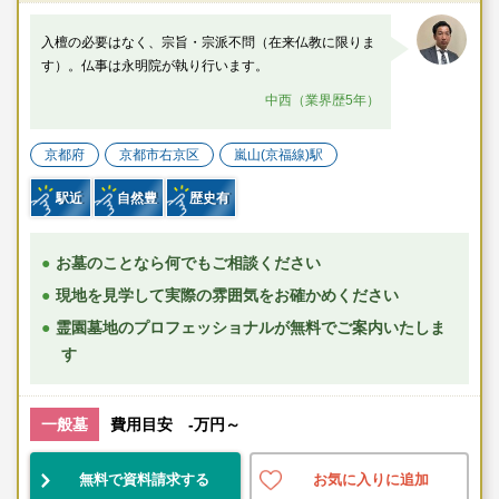
入檀の必要はなく、宗旨・宗派不問（在来仏教に限りま
す）。仏事は永明院が執り行います。
中西（業界歴5年）
京都府
京都市右京区
嵐山(京福線)駅
駅近
自然豊
歴史有
お墓のことなら何でもご相談ください
現地を見学して実際の雰囲気をお確かめください
霊園墓地のプロフェッショナルが無料でご案内いたしま
す
一般墓
費用目安 -万円～
無料で資料請求する
お気に入りに追加