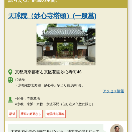
語らえる、静謐の空間。
天球院（妙心寺塔頭）(一般墓)
京都府京都市右京区花園妙心寺町46
〇徒歩
・京福電鉄北野線「妙心寺」駅より徒歩約3分。
・JR各線「京都」駅前よりJRバス・市バス「妙心寺北門前」下車徒歩約2
アクセス情報
分。
○区分：寺院墓地
○宗教・宗派：宗旨・宗派不問（但し在来仏教に限る）
駅近
檀家の必要なし
寺院境内墓地
大本山妙心寺の山内にありながら、通常非公開となって