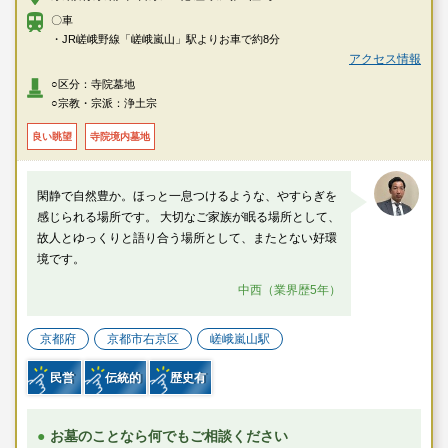
〇車
・JR嵯峨野線「嵯峨嵐山」駅よりお車で約8分
アクセス情報
○区分：寺院墓地
○宗教・宗派：浄土宗
良い眺望
寺院境内墓地
閑静で自然豊か。ほっと一息つけるような、やすらぎを
感じられる場所です。 大切なご家族が眠る場所として、
故人とゆっくりと語り合う場所として、またとない好環
境です。
中西（業界歴5年）
京都府
京都市右京区
嵯峨嵐山駅
民営
伝統的
歴史有
お墓のことなら何でもご相談ください