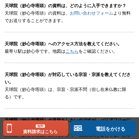
天球院（妙心寺塔頭）の資料は、どのように入手できますか？
天球院（妙心寺塔頭）の資料は、
お問い合わせフォーム
より無料
でお送りすることができます。
天球院（妙心寺塔頭）へのアクセス方法を教えてください。
最寄り駅は妙心寺です。地図は
こちら
をご確認ください。
天球院（妙心寺塔頭）が対応している宗旨・宗派を教えてくださ
い。
天球院（妙心寺塔頭）は、宗旨・宗派不問（但し在来仏教に限
る）です。
天球院（妙心寺塔頭）の見学をしたいのですが、バリアフリーに
無料
対応していますか？
電話をかける
資料請求はこちら
天球院（妙心寺塔頭）のバリアフリー状況に関しましては、駐車