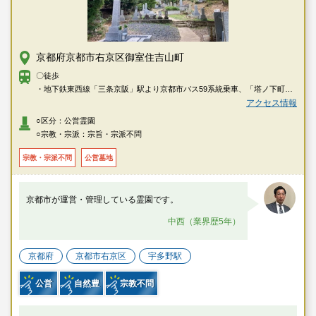
京都府京都市右京区御室住吉山町
〇徒歩
・地下鉄東西線「三条京阪」駅より京都市バス59系統乗車、「塔ノ下町」
下車徒歩約5分
アクセス情報
○区分：公営霊園
○宗教・宗派：宗旨・宗派不問
宗教・宗派不問
公営墓地
京都市が運営・管理している霊園です。
中西（業界歴5年）
京都府
京都市右京区
宇多野駅
公営
自然豊
宗教不問