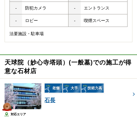
-
防犯カメラ
-
エントランス
-
ロビー
-
喫煙スペース
法要施設・駐車場
天球院（妙心寺塔頭）(一般墓)での施工が得
意な石材店
老舗
大手
技術力高
石長
対応エリア