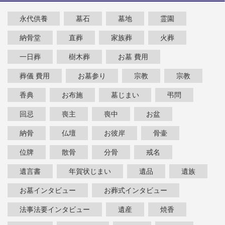
永代供養
墓石
墓地
霊園
納骨堂
直葬
家族葬
火葬
一日葬
樹木葬
お墓 費用
葬儀 費用
お墓参り
宗教
宗教
香典
お布施
墓じまい
弔問
回忌
喪主
喪中
お盆
納骨
仏壇
お彼岸
骨壷
位牌
散骨
分骨
戒名
遺言書
年賀状じまい
遺品
遺族
お墓インタビュー
お葬式インタビュー
法事法要インタビュー
遺産
焼香