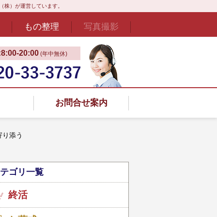
ド（株）が運営しています。
もの整理
写真撮影
:00‐20:00
(年中無休)
お問合せ案内
寄り添う
テゴリ一覧
終活