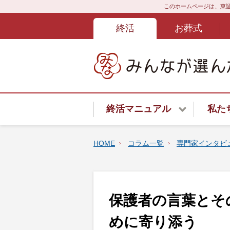
このホームページは、東証
終活
お葬式
終活マニュアル
私た
終活サービスご紹介
HOME
コラム一覧
専門家インタビ
終活はじめてガイド
専門家インタビュー
終活あんしんよろず相談ダイ
保護者の言葉とそ
遺言書
めに寄り添う