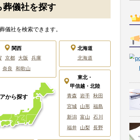
ら葬儀社を探す
葬儀社を検索できます。
関西
北海道
賀
京都
大阪
兵庫
北海道
奈良
和歌山
東北・
甲信越・北陸
青森
岩手
秋田
アから探す
宮城
山形
福島
新潟
富山
石川
福井
山梨
長野