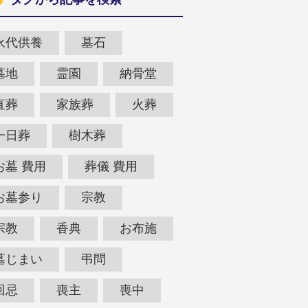
永代供養
墓石
墓地
霊園
納骨堂
直葬
家族葬
火葬
一日葬
樹木葬
お墓 費用
葬儀 費用
お墓参り
宗教
宗教
香典
お布施
墓じまい
弔問
回忌
喪主
喪中