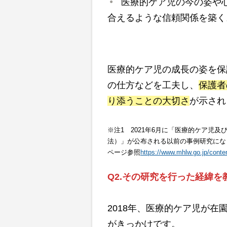
医療的ケア児の今の姿や
合えるような信頼関係を築く
医療的ケア児の成長の姿を保
の仕方などを工夫し、
保護者
り添うことの大切さ
が示され
※注1 2021年6月に「医療的ケア児
法）」が公布される以前の事例研究にな
ページ参照
https://www.mhlw.go.jp/cont
Q2.
その研究を行った経緯を
2018年、医療的ケア児が在
がきっかけです。