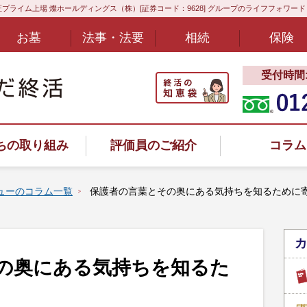
プライム上場 燦ホールディングス（株）[証券コード：9628] グループのライフフォワー
お墓
法事・法要
相続
保険
受付時間:8
ちの取り組み
評価員のご紹介
コラム
ューのコラム一覧
保護者の言葉とその奥にある気持ちを知るために
カ
ヤル
の奥にある気持ちを知るた