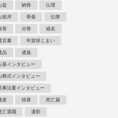
お盆
納骨
仏壇
お彼岸
骨壷
位牌
散骨
分骨
戒名
遺言書
年賀状じまい
遺品
遺族
お墓インタビュー
お葬式インタビュー
法事法要インタビュー
遺産
焼香
死亡届
死亡退職
遺影