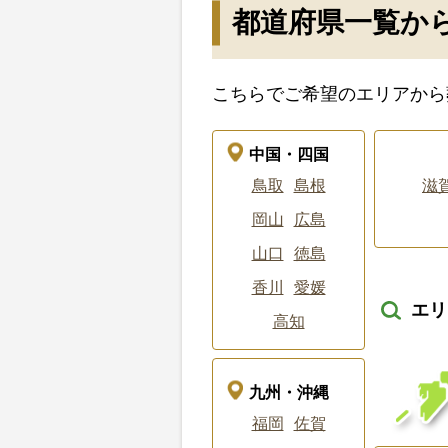
都道府県一覧か
こちらでご希望のエリアから
中国・四国
鳥取
島根
滋
岡山
広島
山口
徳島
香川
愛媛
エリ
高知
九州・沖縄
福岡
佐賀