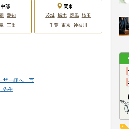
中部
関東
岡
愛知
茨城
栃木
群馬
埼玉
阜
三重
千葉
東京
神奈川
ーザー様へ一言
た先生