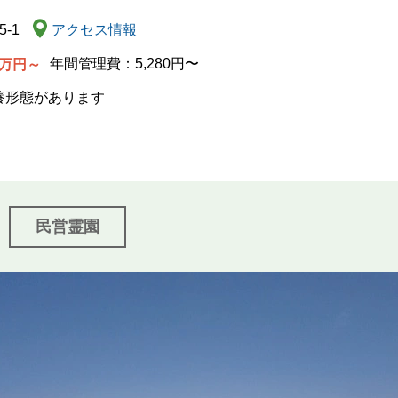
関西
-1
アクセス情報
中国・四国
年間管理費：5,280円〜
万円～
養形態があります
九州・沖縄
民営霊園