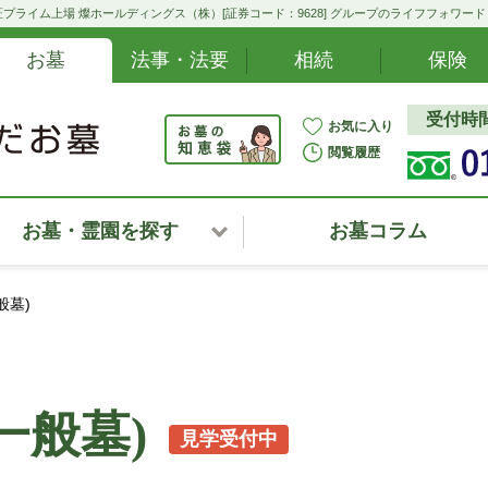
プライム上場 燦ホールディングス（株）[証券コード：9628] グループのライフフォワー
お墓
法事・法要
相続
保険
受付時間:
お気に入り
閲覧履歴
お墓・霊園を探す
お墓コラム
北海道
般墓)
東北・甲信越・北陸
関東
一般墓)
見学受付中
中部・東海