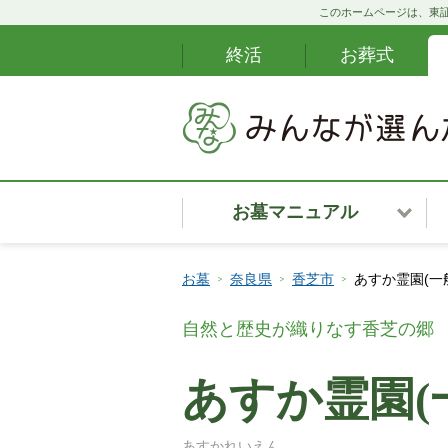
このホームページは、東証
終活
お葬式
お墓マニュアル
お墓安心サポート
お墓
奈良県
香芝市
あすか霊園(一
カンタンお墓ナビ
自然と歴史が織りなす香芝の郷
お墓購入の段取り
あすか霊園(
お墓・霊園の種類
あすかれいえん