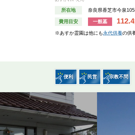
お墓費用の中身解説
所在地
奈良県香芝市今泉1055
112.4
費用目安
一般墓
墓じまい
※あすか霊園は他にも
永代供養
の供
子どもが困らないお墓選び
便利
民営
宗教不問