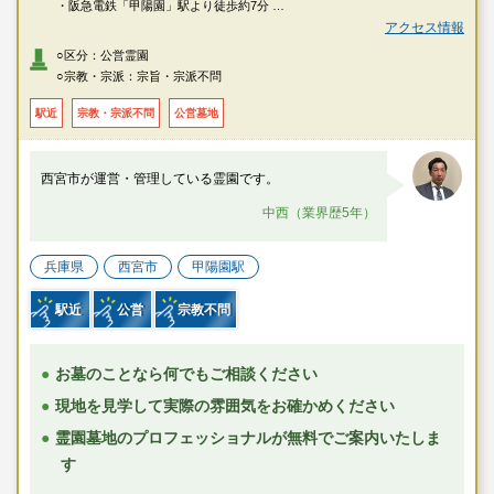
・阪急電鉄「甲陽園」駅より徒歩約7分
・阪急電鉄「苦楽園口」駅より徒歩約15分
アクセス情報
・阪神本線「西宮」駅より阪神バス「山手西回り」または「山手東周り」
○区分：公営霊園
乗車、「夙川学院中高前」下車徒歩約1分
○宗教・宗派：宗旨・宗派不問
・阪神本線「西宮」駅より阪神バス「山手西回り」乗車、「満池谷」下車
すぐ
駅近
宗教・宗派不問
公営墓地
西宮市が運営・管理している霊園です。
中西（業界歴5年）
兵庫県
西宮市
甲陽園駅
駅近
公営
宗教不問
お墓のことなら何でもご相談ください
現地を見学して実際の雰囲気をお確かめください
霊園墓地のプロフェッショナルが無料でご案内いたしま
す