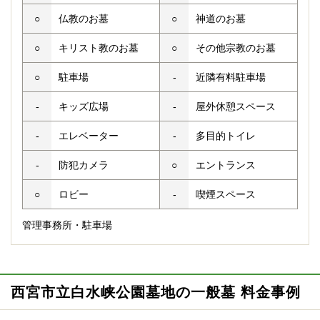
○
仏教のお墓
○
神道のお墓
○
キリスト教のお墓
○
その他宗教のお墓
○
駐車場
-
近隣有料駐車場
-
キッズ広場
-
屋外休憩スペース
-
エレベーター
-
多目的トイレ
-
防犯カメラ
○
エントランス
○
ロビー
-
喫煙スペース
管理事務所・駐車場
西宮市立白水峡公園墓地の一般墓 料金事例