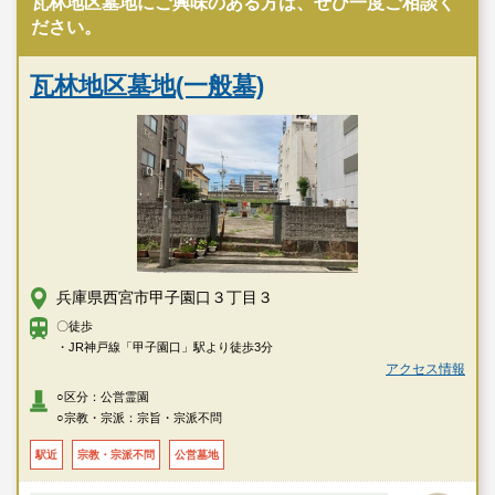
瓦林地区墓地にご興味のある方は、ぜひ一度ご相談く
ださい。
瓦林地区墓地(一般墓)
兵庫県西宮市甲子園口３丁目３
〇徒歩
・JR神戸線「甲子園口」駅より徒歩3分
アクセス情報
○区分：公営霊園
○宗教・宗派：宗旨・宗派不問
駅近
宗教・宗派不問
公営墓地