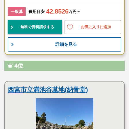
42.8526
一般墓
費用目安
万円～
無料で資料請求する
お気に入りに追加
詳細を見る
4位
公営霊園
西宮市立満池谷墓地(納骨堂)