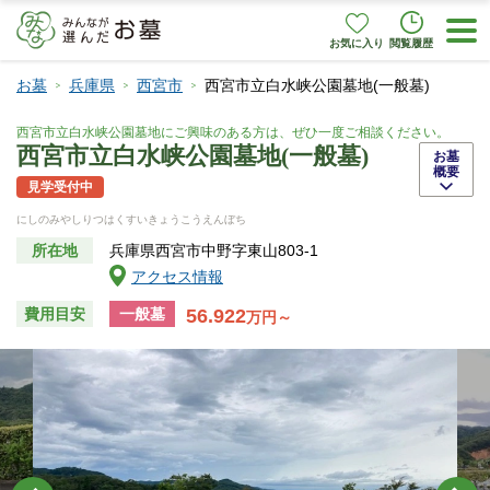
お気に入り
閲覧履歴
お墓
兵庫県
西宮市
西宮市立白水峡公園墓地(一般墓)
西宮市立白水峡公園墓地にご興味のある方は、ぜひ一度ご相談ください。
西宮市立白水峡公園墓地(一般墓)
お墓
概要
見学受付中
にしのみやしりつはくすいきょうこうえんぼち
所在地
兵庫県西宮市中野字東山803-1
アクセス情報
56.922
費用目安
一般墓
万円～