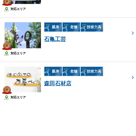
対応エリア
親身
老舗
技術力高
石亀工芸
対応エリア
親身
老舗
技術力高
森田石材店
対応エリア