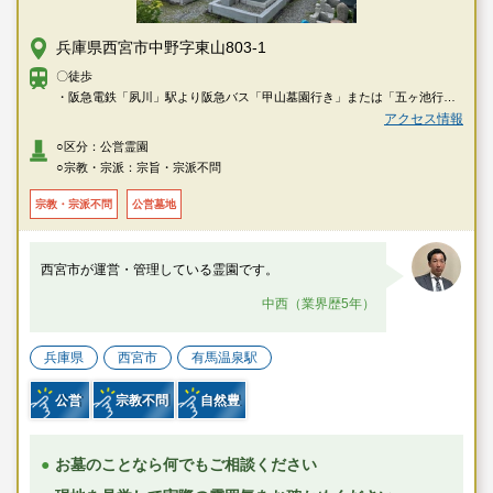
兵庫県西宮市中野字東山803-1
〇徒歩
・阪急電鉄「夙川」駅より阪急バス「甲山墓園行き」または「五ヶ池行
き」乗車、「甲山墓園前」下車すぐ
アクセス情報
・阪神電車「西宮」駅より阪神バス鷲林寺線乗車、「甲山墓園前」下車す
○区分：公営霊園
ぐ
○宗教・宗派：宗旨・宗派不問
宗教・宗派不問
公営墓地
西宮市が運営・管理している霊園です。
中西（業界歴5年）
兵庫県
西宮市
有馬温泉駅
公営
宗教不問
自然豊
お墓のことなら何でもご相談ください