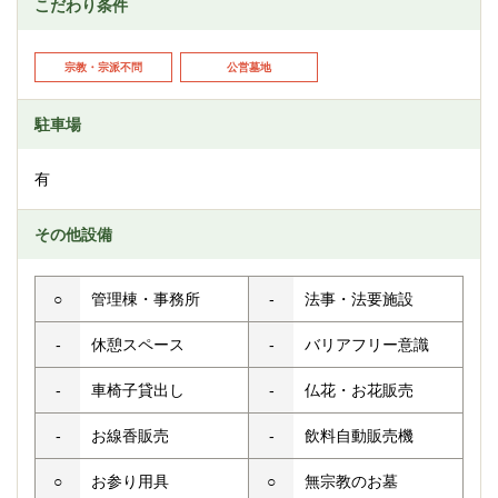
こだわり条件
宗教・宗派不問
公営墓地
駐車場
有
その他設備
○
管理棟・事務所
-
法事・法要施設
-
休憩スペース
-
バリアフリー意識
-
車椅子貸出し
-
仏花・お花販売
-
お線香販売
-
飲料自動販売機
○
お参り用具
○
無宗教のお墓