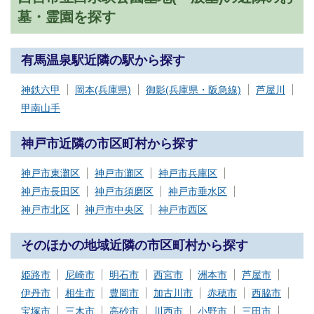
墓・霊園を探す
有馬温泉駅近隣の駅から探す
神鉄六甲
岡本(兵庫県)
御影(兵庫県・阪急線)
芦屋川
甲南山手
神戸市近隣の市区町村から探す
神戸市東灘区
神戸市灘区
神戸市兵庫区
神戸市長田区
神戸市須磨区
神戸市垂水区
神戸市北区
神戸市中央区
神戸市西区
そのほかの地域近隣の市区町村から探す
姫路市
尼崎市
明石市
西宮市
洲本市
芦屋市
伊丹市
相生市
豊岡市
加古川市
赤穂市
西脇市
宝塚市
三木市
高砂市
川西市
小野市
三田市