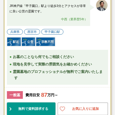
JR神戸線「甲子園口」駅より徒歩3分とアクセスが非常
に良い公営の霊園です。
中西（業界歴5年）
兵庫県
西宮市
甲子園口駅
駅近
公営
宗教不問
お墓のことなら何でもご相談ください
現地を見学して実際の雰囲気をお確かめください
霊園墓地のプロフェッショナルが無料でご案内いたしま
す
87
一般墓
費用目安
万円～
無料で資料請求する
お気に入りに追加