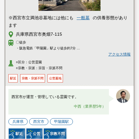
※西宮市立満池谷墓地には他にも
一般墓
の供養形態があり
ます
兵庫県西宮市奥畑7-115
〇徒歩
・阪急電鉄「甲陽園」駅より徒歩約7分
・阪急電鉄「苦楽園口」駅より徒歩約15分
アクセス情報
・阪神本線「西宮」駅より阪神バス「山手西回り」または「山手東周り」
○区分：公営霊園
乗車、「夙川学院中高前」下車徒歩約1分
○宗教・宗派：宗旨・宗派不問
・阪神本線「西宮」駅より阪神バス「山手西回り」乗車、「満池谷」下車
すぐ
駅近
宗教・宗派不問
公営墓地
西宮市が運営・管理している霊園です。
中西（業界歴5年）
兵庫県
西宮市
甲陽園駅
駅近
公営
宗教不問