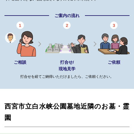
ご案内の流れ
1
2
3
ご相談
打合せ/
ご依頼
現地見学
打合せを経てご納得いただけましたら、ご依頼ください。
西宮市立白水峡公園墓地近隣のお墓・霊
園