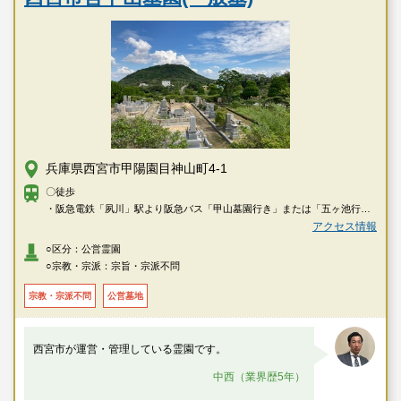
兵庫県西宮市甲陽園目神山町4-1
〇徒歩
・阪急電鉄「夙川」駅より阪急バス「甲山墓園行き」または「五ヶ池行
き」乗車、「甲山墓園前」下車すぐ
アクセス情報
・阪神電車「西宮」駅より阪神バス鷲林寺線乗車、「甲山墓園前」下車す
○区分：公営霊園
ぐ
○宗教・宗派：宗旨・宗派不問
〇車
宗教・宗派不問
公営墓地
・阪急電鉄「甲陽園」駅より車で約5分
西宮市が運営・管理している霊園です。
中西（業界歴5年）