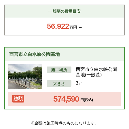
一般墓の費用目安
56.922
万円 ～
西宮市立白水峡公園墓地
西宮市立白水峡公園
施工場所
墓地(一般墓)
3㎡
大きさ
574,590
総額
円(税込)
※金額は施工時点のものになります。