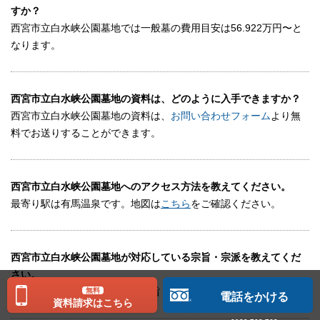
すか？
西宮市立白水峡公園墓地では一般墓の費用目安は56.922万円〜と
なります。
西宮市立白水峡公園墓地の資料は、どのように入手できますか？
西宮市立白水峡公園墓地の資料は、
お問い合わせフォーム
より無
料でお送りすることができます。
西宮市立白水峡公園墓地へのアクセス方法を教えてください。
最寄り駅は有馬温泉です。地図は
こちら
をご確認ください。
西宮市立白水峡公園墓地が対応している宗旨・宗派を教えてくだ
さい。
西宮市立白水峡公園墓地は、宗旨・宗派不問です。
無料
電話をかける
資料請求はこちら