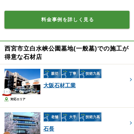
料金事例を詳しく見る
西宮市立白水峡公園墓地(一般墓)での施工が
得意な石材店
親切
丁寧
技術力高
大阪石材工業
対応エリア
老舗
大手
技術力高
石長