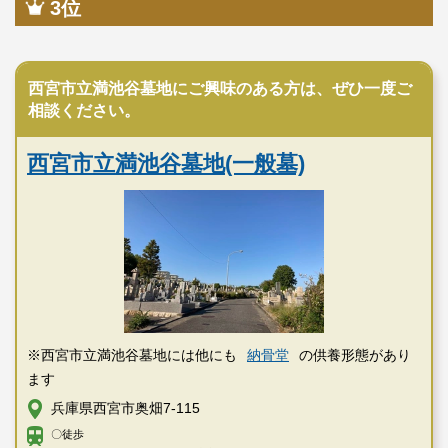
3位
公営霊園
西宮市立満池谷墓地にご興味のある方は、ぜひ一度ご
相談ください。
西宮市立満池谷墓地(一般墓)
※西宮市立満池谷墓地には他にも
納骨堂
の供養形態があり
ます
兵庫県西宮市奥畑7-115
〇徒歩