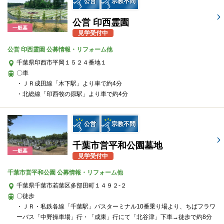
公営
宗教不問
公営 印西霊園
一般墓
見学受付中
公営 印西霊園 公募情報・リフォーム他
千葉県印西市平岡１５２４番地１
〇車
・ＪＲ成田線「木下駅」より車で約4分
・北総線「印西牧の原駅」より車で約4分
公営
宗教不問
千葉市営平和公園墓地
一般墓
見学受付中
千葉市営平和公園 公募情報・リフォーム他
千葉県千葉市若葉区多部田町１４９２-２
〇徒歩
・ＪＲ・私鉄各線「千葉駅」バスターミナル10番乗り場より、ちばフラワ
ーバス「中野操車場」行・「成東」行にて「北谷津」下車→徒歩で約8分