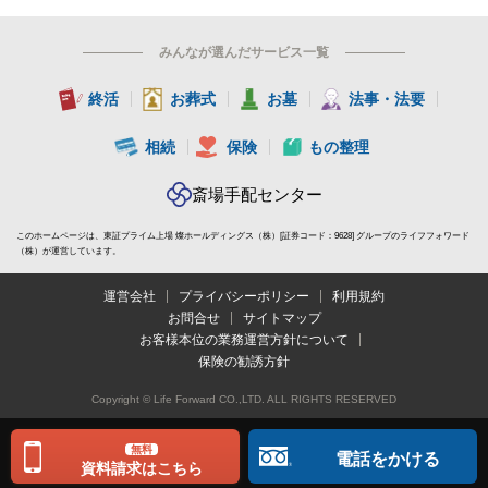
みんなが選んだサービス一覧
終活
お葬式
お墓
法事・法要
相続
保険
もの整理
斎場手配センター
このホームページは、東証プライム上場 燦ホールディングス（株）[証券コード：9628] グループのライフフォワード
（株）が運営しています。
運営会社
プライバシーポリシー
利用規約
お問合せ
サイトマップ
お客様本位の業務運営方針について
保険の勧誘方針
Copyright © Life Forward CO.,LTD. ALL RIGHTS RESERVED
無料
電話をかける
資料請求はこちら