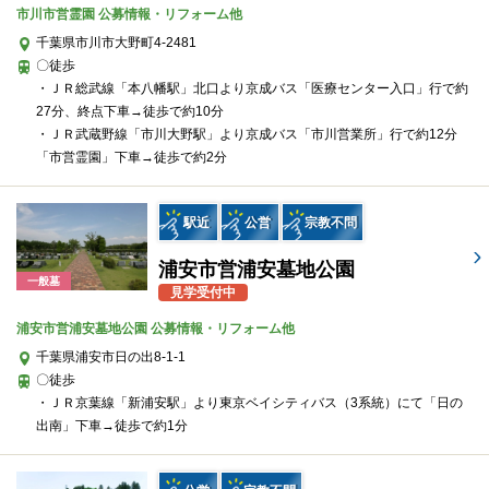
市川市営霊園 公募情報・リフォーム他
千葉県市川市大野町4-2481
〇徒歩
・ＪＲ総武線「本八幡駅」北口より京成バス「医療センター入口」行で約
27分、終点下車→徒歩で約10分
・ＪＲ武蔵野線「市川大野駅」より京成バス「市川営業所」行で約12分
「市営霊園」下車→徒歩で約2分
駅近
公営
宗教不問
浦安市営浦安墓地公園
一般墓
見学受付中
浦安市営浦安墓地公園 公募情報・リフォーム他
千葉県浦安市日の出8-1-1
〇徒歩
・ＪＲ京葉線「新浦安駅」より東京ベイシティバス（3系統）にて「日の
出南」下車→徒歩で約1分