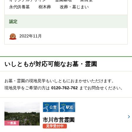
永代供養墓
樹木葬
改葬・墓じまい
認定
2022年11月
いしともが対応可能なお墓・霊園
お墓・霊園の現地見学もいしともにおまかせいただけます。
現地見学をご希望の方は
0120-762-762
までお問合せください。
公営
駅近
市川市営霊園
一般墓
見学受付中