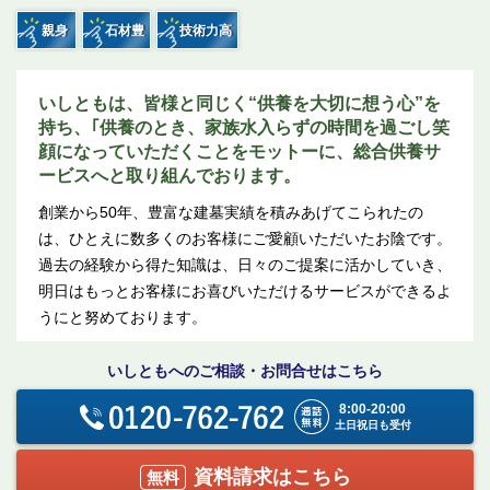
親身
石材豊
技術力高
いしともは、皆様と同じく“供養を大切に想う心”を
持ち、｢供養のとき、家族水入らずの時間を過ごし笑
顔になっていただくことをモットーに、総合供養サ
ービスへと取り組んでおります。
創業から50年、豊富な建墓実績を積みあげてこられたの
は、ひとえに数多くのお客様にご愛顧いただいたお陰です。
過去の経験から得た知識は、日々のご提案に活かしていき、
明日はもっとお客様にお喜びいただけるサービスができるよ
うにと努めております。
いしともへの
ご相談・お問合せはこちら
8:00-20:00
土日祝日も受付
資料請求はこちら
無料