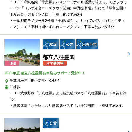
・ＪＲ・私鉄各線「千葉駅」バスターミナル10番乗り場より、ちばフラワ
ーバス「（いずみ台ローズタウン経由）中野操車場」行にて「平和公園い
ずみ台ローズタウン入口」下車→徒歩で約6分
・千葉都市モノレール2号線「千城台駅」よりいずみバス（コミュニティ
バス）にて「平和公園いずみ台ローズタウン」下車→徒歩で約6分
駅近
公営
宗教不問
都立八柱霊園
見学受付中
一般墓
2020年度 都立八柱霊園 お申込みサポート受付中！
千葉県松戸市田中新田生松48-2
〇徒歩
・ＪＲ武蔵野線「新八柱駅」より新京成バスで「八柱霊園前」下車徒歩約
5分。
・新京成線「八柱駅」より新京成バスで「八柱霊園前」下車徒歩約5分。
公営