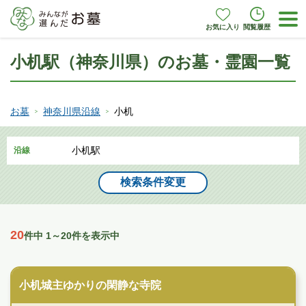
お気に入り
閲覧履歴
小机駅（神奈川県）のお墓・霊園一覧
お墓
神奈川県沿線
小机
小机駅
沿線
検索条件変更
20
件中 1～20件を表示中
寺院墓地
小机城主ゆかりの閑静な寺院