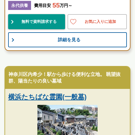
55
永代供養
費用目安
万円～
神奈川県
横浜市神奈川区
妙蓮寺駅
無料で資料請求する
お気に入りに追加
好立地
宗教不問
詳細を見る
お墓のことなら何でもご相談ください
現地を見学して実際の雰囲気をお確かめください
霊園墓地のプロフェッショナルが無料でご案内いたしま
寺院墓地
す
横浜たちばな霊園の特徴
神奈川区内希少！駅から歩ける便利な立地。 眺望抜
群、陽当たりの良い墓域
横浜たちばな霊園(一般墓)