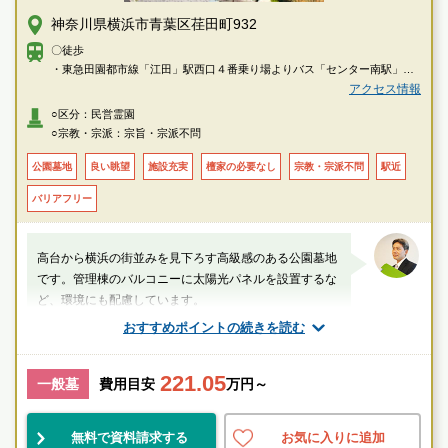
神奈川県横浜市青葉区荏田町932
〇徒歩
・東急田園都市線「江田」駅西口４番乗り場よりバス「センター南駅」行
乗車、「折田公園前」下車徒歩３分
アクセス情報
・横浜市営地下鉄ブルーライン「センター南」駅東口２番乗り場よりバス
○区分：民営霊園
「中山駅前」行乗車、「折田公園前」下車徒歩３分
○宗教・宗派：宗旨・宗派不問
〇車
公園墓地
良い眺望
施設充実
檀家の必要なし
宗教・宗派不問
駅近
・東名高速道路「横浜青葉」I.Cより約11分
バリアフリー
・第３京浜道路「都筑」I.Cより約15分
高台から横浜の街並みを見下ろす高級感のある公園墓地
です。管理棟のバルコニーに太陽光パネルを設置するな
ど、環境にも配慮しています。
おすすめポイントの続きを読む
厚生労働省認定 葬祭ディレクター技能審査
1級葬祭ディレクター 田中（業界歴15年）
221.05
一般墓
費用目安
万円～
神奈川県
横浜市青葉区
江田(神奈川県)駅
無料で資料請求する
お気に入りに追加
景観良
自然豊
品格有