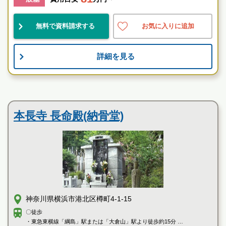
神奈川県
横浜市神奈川区
妙蓮寺駅
無料で資料請求する
お気に入りに追加
好立地
宗教不問
詳細を見る
お墓のことなら何でもご相談ください
現地を見学して実際の雰囲気をお確かめください
霊園墓地のプロフェッショナルが無料でご案内いたしま
寺院墓地
す
横浜たちばな霊園の特徴
本長寺 長命殿(納骨堂)
神奈川県横浜市港北区樽町4-1-15
〇徒歩
・東急東横線「綱島」駅または「大倉山」駅より徒歩約15分