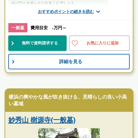
のパワースポットになることでしょう。
おすすめポイントの続きを読む
厚生労働省認定 葬祭ディレクター技能審査
1級葬祭ディレクター 田中（業界歴15年）
一般墓
費用目安 -万円～
神奈川県
横浜市港北区
小机駅
無料で資料請求する
お気に入りに追加
駅近
自然豊
伝統的
詳細を見る
お墓のことなら何でもご相談ください
現地を見学して実際の雰囲気をお確かめください
霊園墓地のプロフェッショナルが無料でご案内いたしま
寺院墓地
す
横浜の爽やかな風が吹き抜ける、見晴らしの良い小高
臥龍山 雲松院の特徴
い墓域
妙秀山 樹源寺(一般墓)