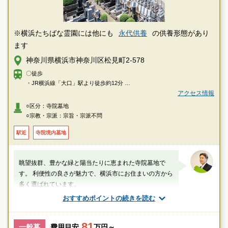
※横浜たちばな霊園には他にも
永代供養
の供養形態があり
ます
神奈川県横浜市神奈川区松見町2-578
〇徒歩
・JR横浜線「大口」駅より徒歩約12分
・東急東横線「妙蓮寺」駅より徒歩約12分
アクセス情報
○区分：寺院墓地
〇車
○宗教・宗派：宗旨・宗派不問
・国道1号線「浦島丘」交差点より約5分
駅近
寺院境内墓地
眺望抜群、豊かな緑と陽当たりに恵まれた寺院墓地で
す。 利便性の良さが魅力で、横浜市にお住まいの方から
多く選ばれています。
おすすめポイントの続きを読む
厚生労働省認定 葬祭ディレクター技能審査
1級葬祭ディレクター 田中（業界歴15年）
81
一般墓
費用目安
万円～