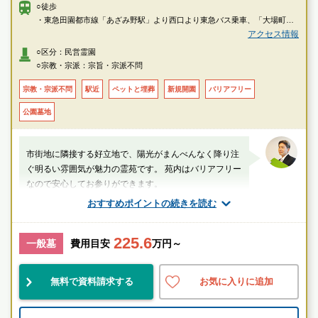
○徒歩
・東急田園都市線「あざみ野駅」より西口より東急バス乗車、「大場町」
バス停より徒歩で約3分
アクセス情報
・東急田園都市線「たまプラーザ駅」より南口より東急バス乗車、「あざ
○区分：民営霊園
み野4丁目」バス停より徒歩で約3分
○宗教・宗派：宗旨・宗派不問
〇車
宗教・宗派不問
駅近
ペットと埋葬
新規開園
バリアフリー
・東急田園都市線「あざみ野駅」より西口より車で約4分
公園墓地
市街地に隣接する好立地で、陽光がまんべんなく降り注
ぐ明るい雰囲気が魅力の霊苑です。 苑内はバリアフリー
なので安心してお参りができます。
おすすめポイントの続きを読む
厚生労働省認定 葬祭ディレクター技能審査
1級葬祭ディレクター 田中（業界歴15年）
225.6
一般墓
費用目安
万円～
神奈川県
横浜市青葉区
あざみ野駅
無料で資料請求する
お気に入りに追加
設備良
管理良
宗教不問