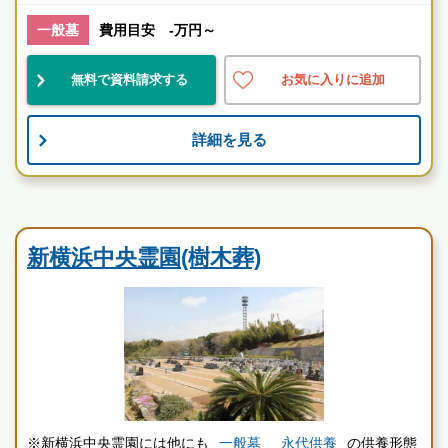
1級葬祭ディレクター 田中（業界歴15年）
一般墓
費用目安 -万円～
神奈川県
横浜市神奈川区
鴨居駅
無料で資料請求する
お気に入りに追加
設備良
宗教不問
好立地
詳細を見る
歩きやすさを追求したバリアフリー設計の霊園
お墓のことなら何でもご相談ください
現地を見学して実際の雰囲気をお確かめください
民営霊園
霊園墓地のプロフェッショナルが無料でご案内いたしま
新横浜中央霊園(樹木葬)
す
新横浜中央霊園の特長
新横浜中央霊園の特徴
※新横浜中央霊園には他にも
一般墓
永代供養
の供養形態