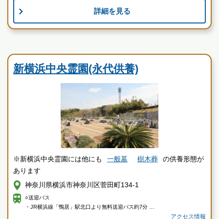
詳細を見る
お墓のことなら何でもご相談ください
現地を見学して実際の雰囲気をお確かめください
霊園墓地のプロフェッショナルが無料でご案内いたしま
民営霊園
す
新横浜中央霊園の特徴
新横浜中央霊園(永代供養)
※新横浜中央霊園には他にも
一般墓
樹木葬
の供養形態が
あります
神奈川県横浜市神奈川区菅田町134-1
○送迎バス
・JR横浜線「鴨居」駅北口より無料送迎バス約7分
アクセス情報