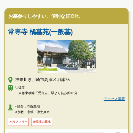
寺院墓地
す
本長寺長命殿の特徴
お墓参りしやすい、便利な好立地
常専寺 橘墓苑(一般墓)
神奈川県川崎市高津区明津75
〇徒歩
・東急東横線「元住吉」駅より徒歩約15分
・東急東横線 元住吉駅（元住吉）バス停より【川63】【川64】【杉01】系
アクセス情報
統乗車、またはJR南武線 武蔵新城駅南口バス停より【川63】【川68】系
○区分：寺院墓地
統乗車、いずれも「井田営業所前」バス停下車徒歩約1分
○宗教・宗派：浄土真宗
バリアフリー
寺院境内墓地