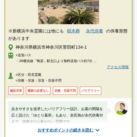
※新横浜中央霊園には他にも
樹木葬
永代供養
の供養形態
があります
神奈川県横浜市神奈川区菅田町134-1
○送迎バス
・JR横浜線「鴨居」駅北口より無料送迎バス約7分
アクセス情報
○車
○区分：民営霊園
・首都高速横浜北線「新横浜出入口」より約10分
○宗教・宗派：宗旨・宗派不問
・第三京浜「港北I.C」もしくは「羽沢出口」（保土ヶ谷料金所）より約10
分
施設充実
檀家の必要なし
宗教・宗派不問
バリアフリー
歩きやすさを追求したバリアフリー設計。お墓の間隔を
広く設けた「ゆとり墓所」もあり、全区画が永代供養付
きで、跡継ぎの心配がない霊園です。
おすすめポイントの続きを読む
厚生労働省認定 葬祭ディレクター技能審査