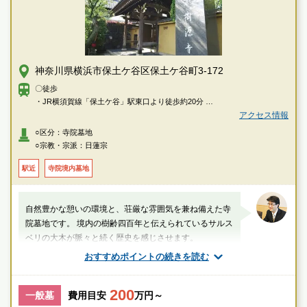
神奈川県横浜市保土ケ谷区保土ケ谷町3-172
〇徒歩
・JR横須賀線「保土ケ谷」駅東口より徒歩約20分
・JR横須賀線「保土ケ谷」駅 東口バスターミナル1番乗り場より「205・
アクセス情報
東21・横17系統 東戸塚駅東口行き」または「戸38・横46系統 戸塚駅東口
○区分：寺院墓地
行き」または「77系統 芹が谷行き」、2番乗り場より「境木中学校前行
○宗教・宗派：日蓮宗
き」、7番乗り場より「旭4系統 二俣川駅北口行き」または「旭4系統 美立
橋行き」のいずれかにご乗車。「樹源寺前」バス停下車徒歩約2分
駅近
寺院境内墓地
〇車
・首都高速神奈川3号狩場線・横浜横須賀道路「狩場インター」より約3分
自然豊かな憩いの環境と、荘厳な雰囲気を兼ね備えた寺
院墓地です。 境内の樹齢四百年と伝えられているサルス
ベリの大木が脈々と続く歴史を感じさせます。
おすすめポイントの続きを読む
厚生労働省認定 葬祭ディレクター技能審査1級葬祭ディ
レクター
袴田（業界歴25年：1万基以上の霊園墓地管理に従事経
200
一般墓
費用目安
万円～
験を含）