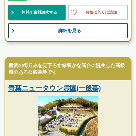
人気
景観良
自然豊
無料で資料請求する
お気に入りに追加
お墓のことなら何でもご相談ください
現地を見学して実際の雰囲気をお確かめください
詳細を見る
霊園墓地のプロフェッショナルが無料でご案内いたしま
す
民営霊園
横浜の街並みを見下ろす緑豊かな高台に誕生した高級
感のある公園墓地です
青葉ニュータウン霊園(一般墓)