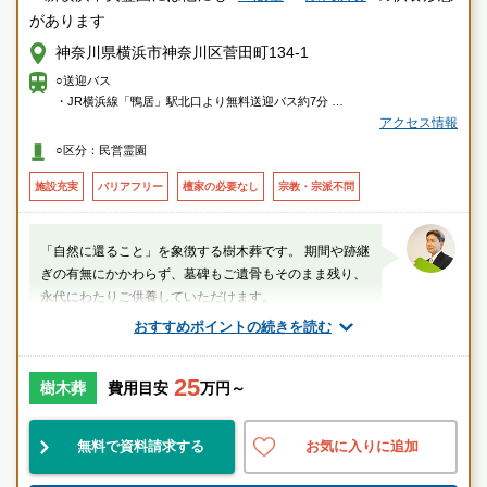
があります
神奈川県横浜市神奈川区菅田町134-1
○送迎バス
・JR横浜線「鴨居」駅北口より無料送迎バス約7分
アクセス情報
○車
○区分：民営霊園
・首都高速横浜北線「新横浜出入口」より約10分
・第三京浜「港北I.C」もしくは「羽沢出口」（保土ヶ谷料金所）より約10
施設充実
バリアフリー
檀家の必要なし
宗教・宗派不問
分
「自然に還ること」を象徴する樹木葬です。 期間や跡継
ぎの有無にかかわらず、墓碑もご遺骨もそのまま残り、
永代にわたりご供養していただけます。
おすすめポイントの続きを読む
厚生労働省認定 葬祭ディレクター技能審査
1級葬祭ディレクター 田中（業界歴15年）
25
樹木葬
費用目安
万円～
神奈川県
横浜市神奈川区
鴨居駅
無料で資料請求する
お気に入りに追加
好立地
設備良
宗教不問