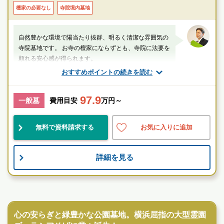
8分
檀家の必要なし
寺院境内墓地
・第三京浜道路「港北インター」より約15分
自然豊かな環境で陽当たり抜群、明るく清潔な雰囲気の
寺院墓地です。 お寺の檀家にならずとも、寺院に法要を
頼れる安心感が得られます。
おすすめポイントの続きを読む
厚生労働省認定 葬祭ディレクター技能審査
1級葬祭ディレクター 田中（業界歴15年）
97.9
一般墓
費用目安
万円～
神奈川県
横浜市緑区
中山(神奈川県)駅
無料で資料請求する
お気に入りに追加
自然豊
伝統的
詳細を見る
お墓のことなら何でもご相談ください
現地を見学して実際の雰囲気をお確かめください
霊園墓地のプロフェッショナルが無料でご案内いたしま
民営霊園
す
まほろば墓苑の特徴
心の安らぎと緑豊かな公園墓地。横浜屈指の大型霊園