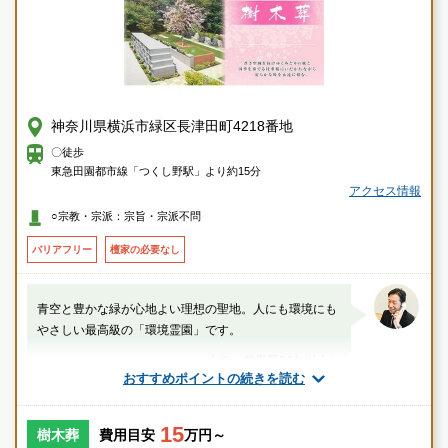
神奈川県横浜市緑区長津田町4218番地
〇徒歩
東急田園都市線「つくし野駅」より約15分
アクセス情報
○宗教・宗派：宗旨・宗派不問
バリアフリー
檀家の必要なし
青空と豊かな緑が心地よい理想の聖地。人にも環境にも
やさしい最高級の「環境霊園」です。
山口（業界歴20年以上）
おすすめポイントの続きを読む
神奈川県
横浜市緑区
つくし野駅
15
樹木葬
費用目安
万円～