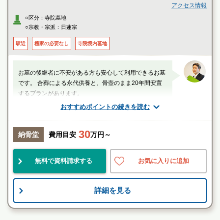
・東急東横線「綱島」駅より5番乗場 東急バス「日93系統 日吉駅東口」行
アクセス情報
き、または7番乗場 臨港バス「鶴03 鶴見綱島線」に乗車、「菖蒲園前」バ
○区分：寺院墓地
ス停で下車徒歩約5分
○宗教・宗派：日蓮宗
・東急東横線「綱島」駅より6番乗場 市営バス「59系統 横浜駅西口」行き
に乗車、「大曽根町」バス停で下車徒歩約5分
駅近
檀家の必要なし
寺院境内墓地
・JR・横浜市営地下鉄「新横浜」駅より4番乗場 市営バス「13系統 鶴見駅
前」行きに乗車、「大曽根町」バス停で下車徒歩約5分
お墓の後継者に不安がある方も安心して利用できるお墓
です。 合葬による永代供養と、骨壺のまま20年間安置
するプランがあります。
おすすめポイントの続きを読む
厚生労働省認定 葬祭ディレクター技能審査
1級葬祭ディレクター 田中（業界歴15年）
30
納骨堂
費用目安
万円～
神奈川県
横浜市港北区
大倉山(神奈川県)駅
無料で資料請求する
お気に入りに追加
民営
自然豊
伝統的
詳細を見る
お墓のことなら何でもご相談ください
現地を見学して実際の雰囲気をお確かめください
霊園墓地のプロフェッショナルが無料でご案内いたしま