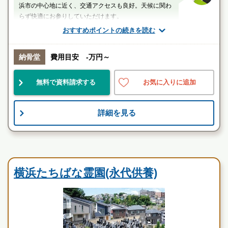
浜市の中心地に近く、交通アクセスも良好。天候に関わ
らず快適にお参りしていただけます。
おすすめポイントの続きを読む
厚生労働省認定 葬祭ディレクター技能審査
1級葬祭ディレクター 田中（業界歴15年）
納骨堂
費用目安 -万円～
神奈川県
横浜市神奈川区
大口駅
無料で資料請求する
お気に入りに追加
駅近
便利
管理良
詳細を見る
お墓のことなら何でもご相談ください
現地を見学して実際の雰囲気をお確かめください
霊園墓地のプロフェッショナルが無料でご案内いたしま
寺院墓地
す
横浜たちばな霊園(永代供養)