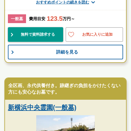
おすすめポイントの続きを読む
厚生労働省認定 葬祭ディレクター技能審査
1級葬祭ディレクター 田中（業界歴15年）
123.5
一般墓
費用目安
万円～
神奈川県
横浜市保土ケ谷区
鴨居駅
無料で資料請求する
お気に入りに追加
民営
自然豊
宗教不問
詳細を見る
お墓のことなら何でもご相談ください
現地を見学して実際の雰囲気をお確かめください
霊園墓地のプロフェッショナルが無料でご案内いたしま
民営霊園
す
全区画、永代供養付き。跡継ぎの負担をかけたくない
方にも安心なお墓です。
新横浜中央霊園(一般墓)