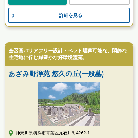
詳細を見る
横浜の街並みを見下ろす高台に誕生した高級感のある公
園墓地
お墓のことなら何でもご相談ください
民営霊園
現地を見学して実際の雰囲気をお確かめください
霊園墓地のプロフェッショナルが無料でご案内いたしま
全区画バリアフリー設計・ペット埋葬可能な、閑静な
す
住宅地に佇む緑豊かな好環境霊苑。
あざみ野浄苑 悠久の丘(一般墓)
神奈川県横浜市青葉区元石川町4262-1