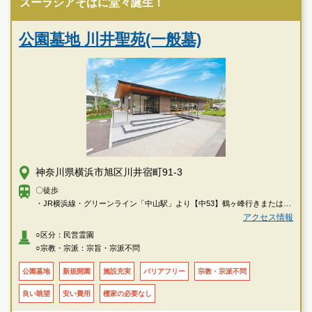
ズーラシアそばに堂々誕生！
公園墓地 川井聖苑(一般墓)
神奈川県横浜市旭区川井宿町91-3
〇徒歩
・JR横浜線・グリーンライン「中山駅」より【中53】鶴ヶ峰行きまたは
【横52】横浜駅西口行きバス乗車、「笹峰」バス停下車 徒歩約7分
アクセス情報
・相鉄本線「鶴ヶ峰」駅より【中53】【横52】中山行きバス乗車「笹峰」
○区分：民営霊園
バス停下車 徒歩約7分
○宗教・宗派：宗旨・宗派不問
・相鉄本線「西谷駅」より【中53】中山行きバス乗車「笹峰」バス停下車
徒歩約7分
公園墓地
新規開園
施設充実
バリアフリー
宗教・宗派不問
良い眺望
安い費用
檀家の必要なし
〇車
・保土ヶ谷バイパス「下川井」I.C.より約7分