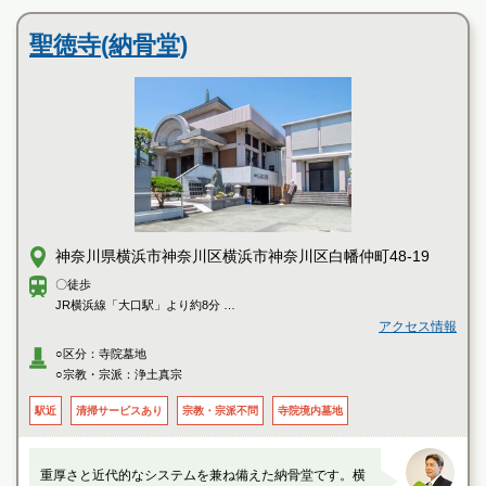
す
新横浜中央霊園の特徴
聖徳寺(納骨堂)
神奈川県横浜市神奈川区横浜市神奈川区白幡仲町48-19
〇徒歩
JR横浜線「大口駅」より約8分
京浜急行線「子安駅」より約10分
アクセス情報
○区分：寺院墓地
○宗教・宗派：浄土真宗
駅近
清掃サービスあり
宗教・宗派不問
寺院境内墓地
重厚さと近代的なシステムを兼ね備えた納骨堂です。横