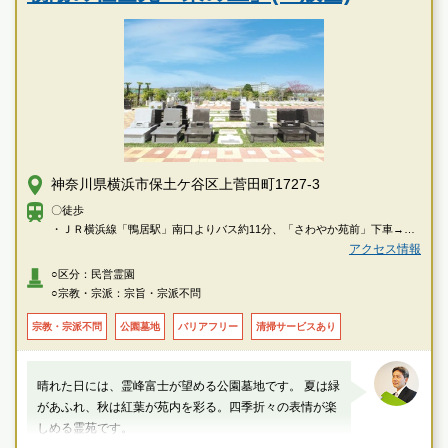
神奈川県横浜市保土ケ谷区上菅田町1727-3
〇徒歩
・ＪＲ横浜線「鴨居駅」南口よりバス約11分、「さわやか苑前」下車→徒
歩で約1分
アクセス情報
・ＪＲ横浜線「中山駅」南口よりバス約15分、「白山高校」下車→徒歩約7
○区分：民営霊園
分
○宗教・宗派：宗旨・宗派不問
・相鉄線「西谷駅」駅前よりバス約12分、「千丸台団地」下車→徒歩で約7
分
宗教・宗派不問
公園墓地
バリアフリー
清掃サービスあり
〇車
・ＪＲ横浜線「鴨居駅」より車で約7分
晴れた日には、霊峰富士が望める公園墓地です。 夏は緑
・ＪＲ横浜線「中山駅」より車で約9分
があふれ、秋は紅葉が苑内を彩る。四季折々の表情が楽
・相鉄線「西谷駅」より車で約9分
しめる霊苑です。