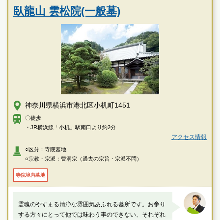
臥龍山 雲松院(一般墓)
神奈川県横浜市港北区小机町1451
〇徒歩
・JR横浜線「小机」駅南口より約2分
アクセス情報
○区分：寺院墓地
○宗教・宗派：曹洞宗（過去の宗旨・宗派不問）
寺院境内墓地
霊魂のやすまる清浄な雰囲気あふれる墓所です。お参り
する方々にとって他では味わう事のできない、それぞれ