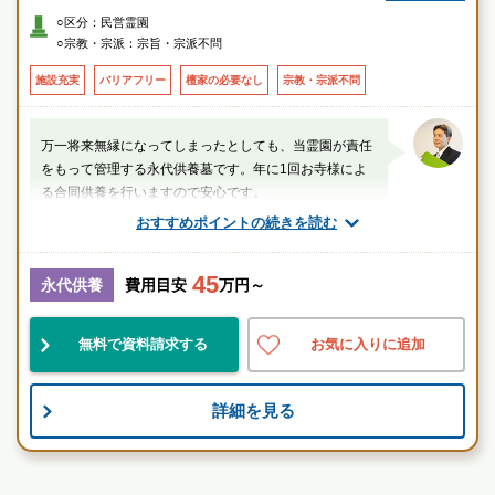
○車
○区分：民営霊園
・首都高速横浜北線「新横浜出入口」より約10分
○宗教・宗派：宗旨・宗派不問
・第三京浜「港北I.C」もしくは「羽沢出口」（保土ヶ谷料金所）より約10
分
施設充実
バリアフリー
檀家の必要なし
宗教・宗派不問
万一将来無縁になってしまったとしても、当霊園が責任
をもって管理する永代供養墓です。年に1回お寺様によ
る合同供養を行いますので安心です。
おすすめポイントの続きを読む
厚生労働省認定 葬祭ディレクター技能審査
1級葬祭ディレクター 田中（業界歴15年）
45
永代供養
費用目安
万円～
神奈川県
横浜市神奈川区
鴨居駅
無料で資料請求する
お気に入りに追加
好立地
設備良
宗教不問
詳細を見る
お墓のことなら何でもご相談ください
現地を見学して実際の雰囲気をお確かめください
霊園墓地のプロフェッショナルが無料でご案内いたしま
寺院墓地