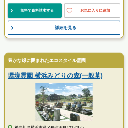
無料で資料請求する
お気に入りに追加
神奈川県
横浜市保土ケ谷区
保土ケ谷駅
民営
自然豊
伝統的
詳細を見る
お墓のことなら何でもご相談ください
現地を見学して実際の雰囲気をお確かめください
民営霊園
霊園墓地のプロフェッショナルが無料でご案内いたしま
豊かな緑に囲まれたエコスタイル霊園
す
妙秀山 樹源寺の特徴
環境霊園 横浜みどりの森(一般墓)
神奈川県横浜市緑区長津田町4218ほか