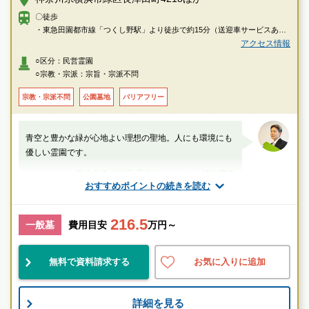
〇徒歩
・東急田園都市線「つくし野駅」より徒歩で約15分（送迎車サービスあ
り）
アクセス情報
・ＪＲ横浜線・東急田園都市線「長津田駅」より徒歩で約18分（送迎車サ
○区分：民営霊園
ービスあり）
○宗教・宗派：宗旨・宗派不問
〇車
・国道246号線「つくし野」信号交差点より車で約1分
宗教・宗派不問
公園墓地
バリアフリー
青空と豊かな緑が心地よい理想の聖地。人にも環境にも
優しい霊園です。
厚生労働省認定 葬祭ディレクター技能審査
おすすめポイントの続きを読む
1級葬祭ディレクター 田中（業界歴15年）
216.5
神奈川県
横浜市緑区
長津田駅
一般墓
費用目安
万円～
民営
自然豊
宗教不問
無料で資料請求する
お気に入りに追加
お墓のことなら何でもご相談ください
詳細を見る
現地を見学して実際の雰囲気をお確かめください