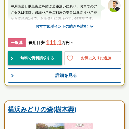
中原街道と綱島街道を結ぶ道路沿いにあり、お車でのア
クセスは抜群。路線バスをご利用の場合は最寄りバス停
から徒歩約1分で、お墓参りに訪れやすい好立地です。
おすすめポイントの続きを読む
厚生労働省認定 葬祭ディレクター技能審査
1級葬祭ディレクター 田中（業界歴15年）
111.1
一般墓
費用目安
万円～
神奈川県
川崎市高津区
元住吉駅
無料で資料請求する
お気に入りに追加
民営
好立地
伝統的
詳細を見る
お墓のことなら何でもご相談ください
現地を見学して実際の雰囲気をお確かめください
霊園墓地のプロフェッショナルが無料でご案内いたしま
す
常専寺 橘墓苑の特徴
横浜みどりの森(樹木葬)