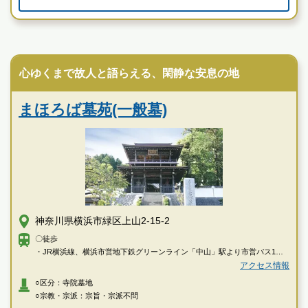
霊園墓地のプロフェッショナルが無料でご案内いたしま
す
寺院墓地
心ゆくまで故人と語らえる、閑静な安息の地
まほろば墓苑(一般墓)
神奈川県横浜市緑区上山2-15-2
〇徒歩
・JR横浜線、横浜市営地下鉄グリーンライン「中山」駅より市営バス1系
統、39系統、12系統「上山町」下車徒歩約3分
アクセス情報
○区分：寺院墓地
〇車
○宗教・宗派：宗旨・宗派不問
・JR横浜線、横浜市営地下鉄グリーンライン「中山」駅よりタクシーで約