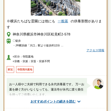
※横浜たちばな霊園には他にも
一般墓
の供養形態がありま
す
神奈川県横浜市神奈川区松見町2-578
〇徒歩
・JR横浜線「大口」駅より徒歩約12分
・東急東横線「妙蓮寺」駅より徒歩約12分
アクセス情報
○区分：寺院墓地
〇車
○宗教・宗派：宗旨・宗派不問
・国道1号線「浦島丘」交差点より約5分
駅近
寺院境内墓地
お一人様やご夫婦で利用できる永代供養墓です。 万一お
墓を継ぐ方がいなくなっても、蓮法寺が永代に渡り責任
を持ってご供養いたします。
おすすめポイントの続きを読む
厚生労働省認定 葬祭ディレクター技能審査
1級葬祭ディレクター 田中（業界歴15年）