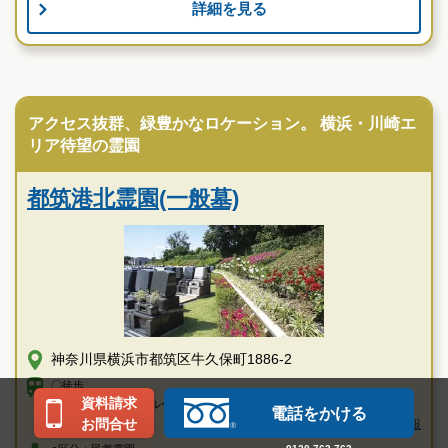
詳細を見る
お墓のことなら何でもご相談ください
現地を見学して実際の雰囲気をお確かめください
霊園墓地のプロフェッショナルが無料でご案内いたしま
民営霊園
す
あざみ野浄苑 悠久の丘の特徴
アクセス抜群、緑豊かなロケーション。 横浜・川崎エ
リア待望の霊園
都筑港北霊園(一般墓)
神奈川県横浜市都筑区牛久保町1886-2
〇徒歩
資料請求
・横浜市営地下鉄ブルーライン・グリーンライン「センター北」駅、横浜
電話をかける
お問合せ
市営地下鉄グリーンライン「北山田」駅、東急田園都市線「たまプラー
アクセス情報
ザ」駅より乗車、「研究所前」下車徒歩約9分