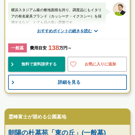
・相鉄線「鶴ヶ峰」駅より約14分
横浜スタジアム級の敷地面積を誇り、調度品にもイタリ
・JR横浜線「十日市場」駅より約14分
アの有名家具ブランド（カッシーナ・イクスシー）を採
・「宮の下」交差点より約12分
用するなど、とても品の良い霊園です。
おすすめポイントの続きを読む
厚生労働省認定 葬祭ディレクター技能審査
1級葬祭ディレクター 田中（業界歴15年）
138
一般墓
費用目安
万円～
神奈川県
横浜市旭区
中山(神奈川県)駅
無料で資料請求する
お気に入りに追加
人気
宗教不問
管理良
詳細を見る
自然あふれる四季折々の風景
宗教を問わずどなたでもご利用いただけます。
法要から会食までとりおこなえます。
民営霊園
お参りに配慮した駐車場を完備。
霊峰富士が望める公園墓地
公園墓地 川井聖苑の特徴
朝陽の杜墓苑「東の丘」(一般墓)