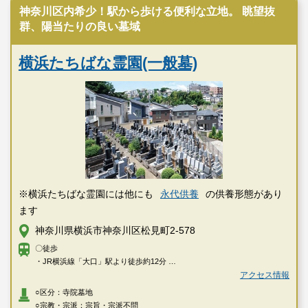
神奈川区内希少！駅から歩ける便利な立地。 眺望抜
群、陽当たりの良い墓域
横浜たちばな霊園(一般墓)
※横浜たちばな霊園には他にも
永代供養
の供養形態があり
ます
神奈川県横浜市神奈川区松見町2-578
〇徒歩
・JR横浜線「大口」駅より徒歩約12分
・東急東横線「妙蓮寺」駅より徒歩約12分
アクセス情報
○区分：寺院墓地
〇車
○宗教・宗派：宗旨・宗派不問