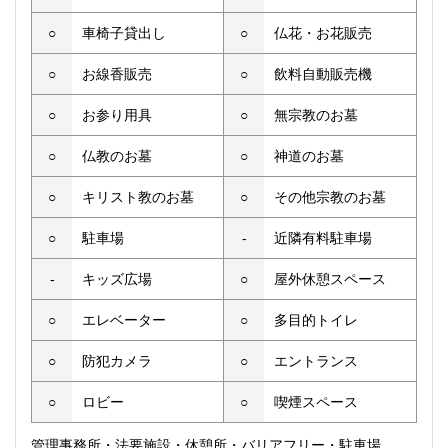
○
車椅子貸出し
○
仏花・お花販売
○
お線香販売
○
飲料自動販売機
○
お参り用具
○
無宗教のお墓
○
仏教のお墓
○
神道のお墓
○
キリスト教のお墓
○
その他宗教のお墓
○
駐車場
-
近隣有料駐車場
-
キッズ広場
○
屋外休憩スペース
○
エレベーター
○
多目的トイレ
○
防犯カメラ
○
エントランス
○
ロビー
○
喫煙スペース
管理事務所・法要施設・休憩所・バリアフリー・駐車場