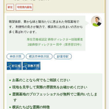
・国道1号線「浦島丘」交差点より約5分
駅近
寺院境内墓地
眺望抜群、豊かな緑と陽当たりに恵まれた寺院墓地で
す。 利便性の良さが魅力で、横浜市にお住まいの方から
多く選ばれています。
厚生労働省認定 葬祭ディレクター技能審査
1級葬祭ディレクター 田中（業界歴15年）
神奈川県
横浜市神奈川区
妙蓮寺駅
好立地
宗教不問
お墓のことなら何でもご相談ください
現地を見学して実際の雰囲気をお確かめください
霊園墓地のプロフェッショナルが無料でご案内いたしま
す
横浜たちばな霊園の特徴