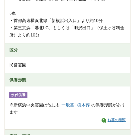
○車
・首都高速横浜北線「新横浜出入口」より約10分
・第三京浜「港北I.C」もしくは「羽沢出口」（保土ヶ谷料金
所）より約10分
区分
民営霊園
供養形態
永代供養
※新横浜中央霊園は他にも
一般墓
樹木葬
の供養形態があり
ます
お墓の種類