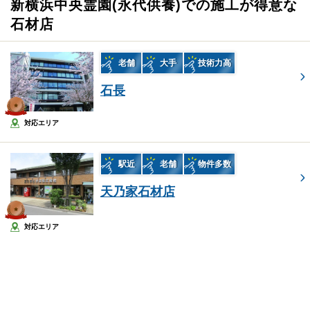
新横浜中央霊園(永代供養)での施工が得意な
石材店
老舗
大手
技術力高
石長
対応エリア
駅近
老舗
物件多数
天乃家石材店
対応エリア