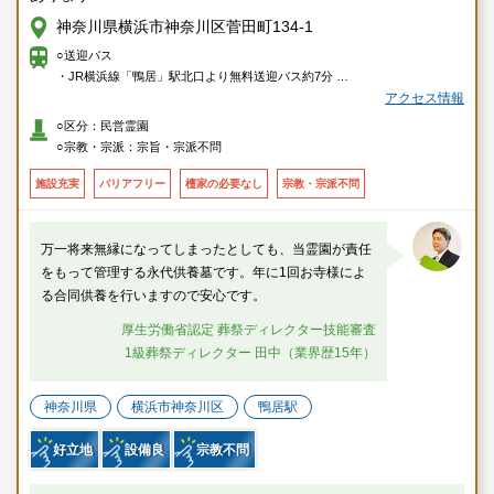
神奈川県横浜市神奈川区菅田町134-1
○送迎バス
・JR横浜線「鴨居」駅北口より無料送迎バス約7分
アクセス情報
○車
○区分：民営霊園
・首都高速横浜北線「新横浜出入口」より約10分
○宗教・宗派：宗旨・宗派不問
・第三京浜「港北I.C」もしくは「羽沢出口」（保土ヶ谷料金所）より約10
分
施設充実
バリアフリー
檀家の必要なし
宗教・宗派不問
万一将来無縁になってしまったとしても、当霊園が責任
をもって管理する永代供養墓です。年に1回お寺様によ
る合同供養を行いますので安心です。
厚生労働省認定 葬祭ディレクター技能審査
1級葬祭ディレクター 田中（業界歴15年）
神奈川県
横浜市神奈川区
鴨居駅
好立地
設備良
宗教不問