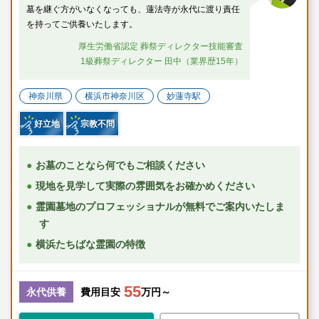
墓を継ぐ方がいなくなっても、蓮法寺が永代に渡り責任
を持ってご供養いたします。
厚生労働省認定 葬祭ディレクター技能審査
1級葬祭ディレクター 田中（業界歴15年）
神奈川県
横浜市神奈川区
妙蓮寺駅
好立地
宗教不問
お墓のことなら何でもご相談ください
現地を見学して実際の雰囲気をお確かめください
霊園墓地のプロフェッショナルが無料でご案内いたしま
す
横浜たちばな霊園の特徴
55
永代供養
費用目安
万円～