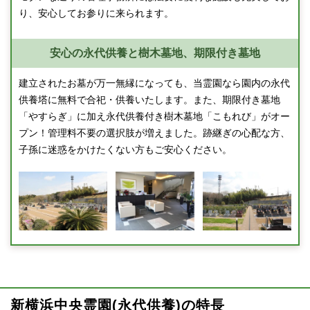
り、安心してお参りに来られます。
安心の永代供養と樹木墓地、期限付き墓地
建立されたお墓が万一無縁になっても、当霊園なら園内の永代
供養塔に無料で合祀・供養いたします。また、期限付き墓地
「やすらぎ」に加え永代供養付き樹木墓地「こもれび」がオー
プン！管理料不要の選択肢が増えました。跡継ぎの心配な方、
子孫に迷惑をかけたくない方もご安心ください。
新横浜中央霊園(永代供養)の特長