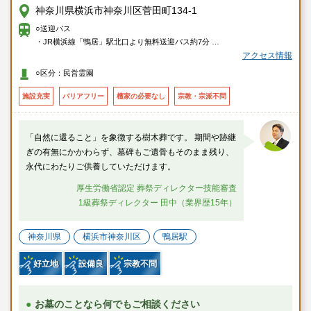
神奈川県横浜市神奈川区菅田町134-1
○送迎バス
・JR横浜線「鴨居」駅北口より無料送迎バス約7分
アクセス情報
○車
○区分：民営霊園
・首都高速横浜北線「新横浜出入口」より約10分
・第三京浜「港北I.C」もしくは「羽沢出口」（保土ヶ谷料金所）より約10
施設充実
バリアフリー
檀家の必要なし
宗教・宗派不問
分
「自然に還ること」を象徴する樹木葬です。 期間や跡継
ぎの有無にかかわらず、墓碑もご遺骨もそのまま残り、
永代にわたりご供養していただけます。
厚生労働省認定 葬祭ディレクター技能審査
1級葬祭ディレクター 田中（業界歴15年）
神奈川県
横浜市神奈川区
鴨居駅
好立地
設備良
宗教不問
お墓のことなら何でもご相談ください