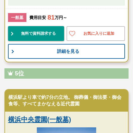
81
一般墓
費用目安
万円～
無料で資料請求する
お気に入りに追加
詳細を見る
5位
民営霊園
横浜駅より車で約7分の立地。 御葬儀・御法要・御会
食等、すべてまかなえる近代霊園
横浜中央霊園(一般墓)