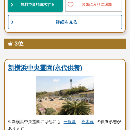
無料で資料請求する
お気に入りに追加
詳細を見る
3位
民営霊園
新横浜中央霊園(永代供養)
※新横浜中央霊園には他にも
一般墓
樹木葬
の供養形態が
あります