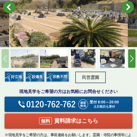
好立地
設備良
宗教不問
民営霊園
現地見学をご希望の方はお気軽にお問合せください
受付 8:00～20:00
土日祝日も受付
資料請求はこちら
無料
※現地見学をご希望の方は、事前連絡をお願いします。霊園・寺院の事情等によ