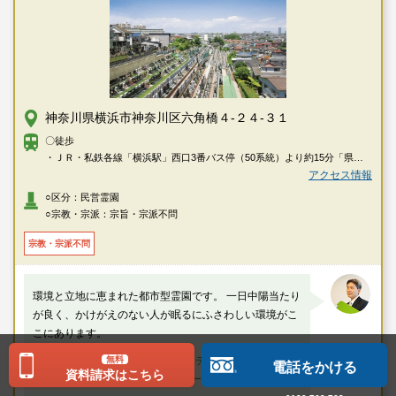
神奈川県横浜市神奈川区六角橋４-２４-３１
〇徒歩
・ＪＲ・私鉄各線「横浜駅」西口3番バス停（50系統）より約15分「県営
栗田谷住宅前」下車→徒歩で約1分
アクセス情報
・東急東横線「反町駅」より徒歩で約17分
○区分：民営霊園
〇車
○宗教・宗派：宗旨・宗派不問
・首都高速「西口ランプ」より車で約7分
・第三京浜道路「三ツ沢ランプ」より車で約5分
宗教・宗派不問
環境と立地に恵まれた都市型霊園です。 一日中陽当たり
が良く、かけがえのない人が眠るにふさわしい環境がこ
こにあります。
厚生労働省認定 葬祭ディレクター技能審査
無料
電話をかける
資料請求はこちら
1級葬祭ディレクター 田中（業界歴15年）