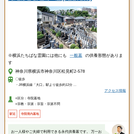
※横浜たちばな霊園には他にも
一般墓
の供養形態がありま
す
神奈川県横浜市神奈川区松見町2-578
〇徒歩
・JR横浜線「大口」駅より徒歩約12分
・東急東横線「妙蓮寺」駅より徒歩約12分
アクセス情報
○区分：寺院墓地
〇車
○宗教・宗派：宗旨・宗派不問
・国道1号線「浦島丘」交差点より約5分
駅近
寺院境内墓地
お一人様やご夫婦で利用できる永代供養墓です。 万一お