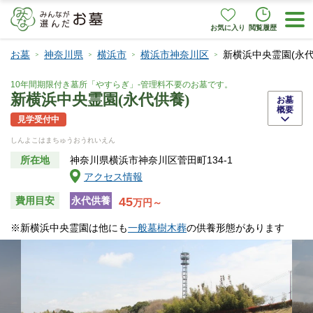
お気に入り
閲覧履歴
お墓
神奈川県
横浜市
横浜市神奈川区
新横浜中央霊園(永代
10年間期限付き墓所「やすらぎ」-管理料不要のお墓です。
新横浜中央霊園(永代供養)
お墓
概要
見学受付中
しんよこはまちゅうおうれいえん
所在地
神奈川県横浜市神奈川区菅田町134-1
アクセス情報
45
費用目安
永代供養
万円～
※新横浜中央霊園は他にも
一般墓
樹木葬
の供養形態があります