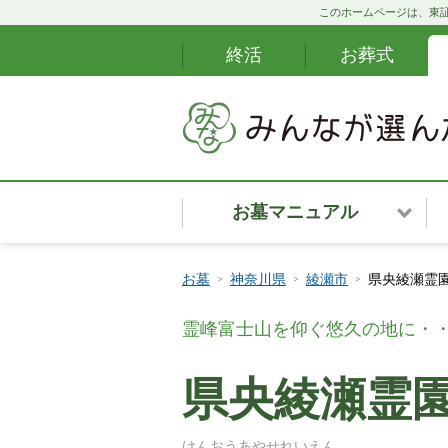
このホームページは、東証
終活
お葬式
お墓マニュアル
お墓安心サポート
お墓
神奈川県
綾瀬市
県央綾瀬霊園
カンタンお墓ナビ
霊峰富士山を仰ぐ悠久の地に・
お墓購入の段取り
県央綾瀬霊園
お墓・霊園の種類
けんおうあやせれいえん