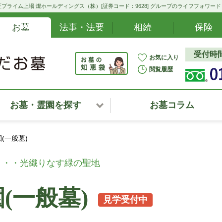
プライム上場 燦ホールディングス（株）[証券コード：9628] グループのライフフォワー
お墓
法事・法要
相続
保険
受付時間:
お気に入り
閲覧履歴
お墓・霊園を探す
お墓コラム
北海道
(一般墓)
東北・甲信越・北陸
・・・光織りなす緑の聖地
関東
(一般墓)
見学受付中
中部・東海