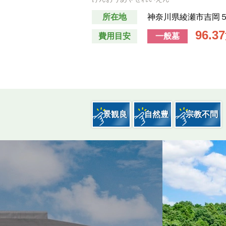
お墓費用の中身解説
所在地
神奈川県綾瀬市吉岡
96.37
費用目安
一般墓
墓じまい
子どもが困らないお墓選び
景観良
自然豊
宗教不問