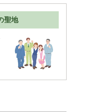
の聖地
好