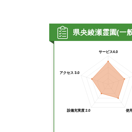
県央綾瀬霊園(一