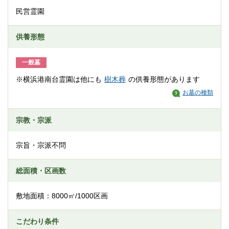
民営霊園
供養形態
一般墓
※横浜港南台霊園は他にも
樹木葬
の供養形態があります
お墓の種類
宗教・宗派
宗旨・宗派不問
総面積・区画数
敷地面積：8000㎡/1000区画
こだわり条件