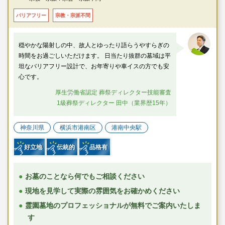
小学校前」下車徒歩約1分
バリアフリー
宗教・宗派不問
〇車
・首都高速湾岸線「磯子インター」より約8分
穏やかな陽射しの中、故人とゆったり語らうやすらぎの
時間をお過ごしいただけます。 日当たり抜群の墓域は平
坦なバリアフリー設計で、お年寄りや車イスの方でも安
心です。
厚生労働省認定 葬祭ディレクター技能審査
1級葬祭ディレクター 田中（業界歴15年）
神奈川県
横浜市港南区
港南中央駅
好立地
伝統的
品格有
お墓のことなら何でもご相談ください
現地を見学して実際の雰囲気をお確かめください
霊園墓地のプロフェッショナルが無料でご案内いたしま
す