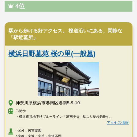
4位
民営霊園
駅から歩ける好アクセス。 桜道沿いにある、閑静な
「駅近墓所」
横浜日野墓苑 桜の里(一般墓)
神奈川県横浜市港南区港南5-9-10
〇徒歩
・横浜市営地下鉄ブルーライン「港南中央」駅より徒歩約8分
・横浜市営地下鉄ブルーライン、京浜急行線「上大岡」駅よりバス「桜道
アクセス情報
経由洋光台駅行き」乗車、「南台小学校前」下車徒歩約1分
○区分：民営霊園
・JR根岸線「洋光台」駅よりバス「桜道経由上大岡駅行き」乗車、「南台
○宗教・宗派：宗旨・宗派不問