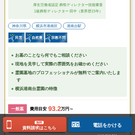
・JR根岸線「港南台」駅より「港南車庫前」行バスにご乗車いただき、
厚生労働省認定 葬祭ディレクター技能審査
「藤ヶ沢」バス停で下車し徒歩約13分。
1級葬祭ディレクター 田中（業界歴15年）
・京浜急行線「上大岡」駅より「大船駅」行または「港南車庫前」行バス
にご乗車いただき、「藤ヶ沢」バス停で下車し徒歩約13分。
神奈川県
横浜市港南区
港南台駅
民営
自然豊
宗教不問
お墓のことなら何でもご相談ください
現地を見学して実際の雰囲気をお確かめください
霊園墓地のプロフェッショナルが無料でご案内いたしま
す
横浜港南台霊園の特徴
93.2
一般墓
費用目安
万円～
無料
無料で資料請求する
お気に入りに追加
電話をかける
資料請求はこちら