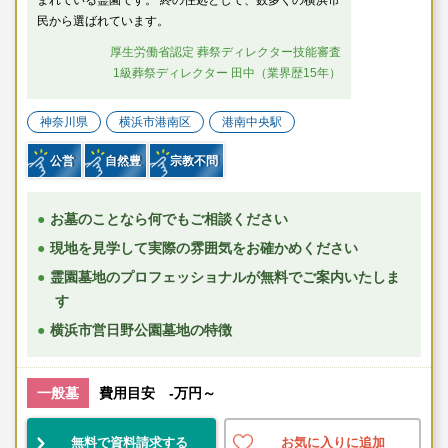
まれている霊園です。 終の住処として、数多くの横浜市
民から選ばれています。
厚生労働省認定 葬祭ディレクター技能審査
1級葬祭ディレクター 田中（業界歴15年）
神奈川県
横浜市港南区
港南中央駅
公営
自然豊
宗教不問
お墓のことなら何でもご相談ください
現地を見学して実際の雰囲気をお確かめください
霊園墓地のプロフェッショナルが無料でご案内いたしま
す
横浜市営日野公園墓地の特徴
一般墓
費用目安 -万円～
無料で資料請求する
お気に入りに追加