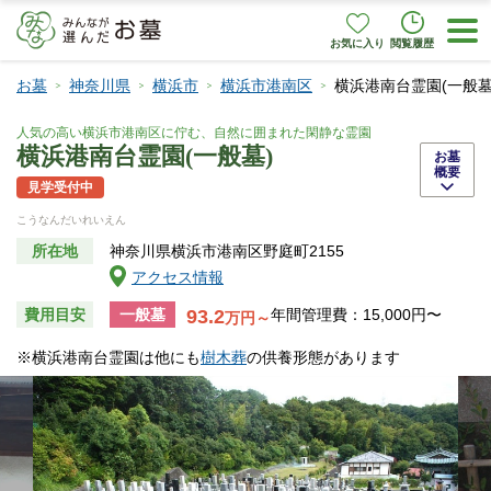
お気に入り
閲覧履歴
お墓
神奈川県
横浜市
横浜市港南区
横浜港南台霊園(一般墓
人気の高い横浜市港南区に佇む、自然に囲まれた閑静な霊園
横浜港南台霊園(一般墓)
お墓
概要
見学受付中
こうなんだいれいえん
所在地
神奈川県横浜市港南区野庭町2155
アクセス情報
93.2
費用目安
一般墓
年間管理費：15,000円〜
万円～
※横浜港南台霊園は他にも
樹木葬
の供養形態があります