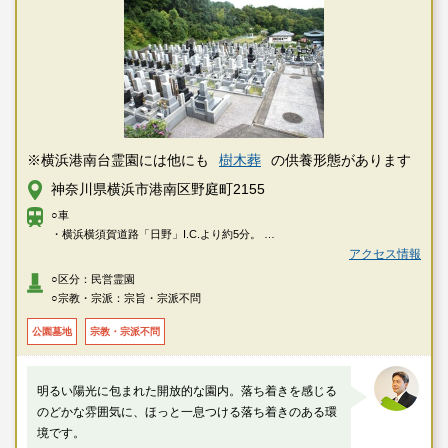
※横浜港南台霊園には他にも
樹木葬
の供養形態があります
神奈川県横浜市港南区野庭町2155
○車
・横浜横須賀道路「日野」I.C.より約5分。
・環状2号線「上永谷駅入口」交差点より約6分。
アクセス情報
○区分：民営霊園
○徒歩
○宗教・宗派：宗旨・宗派不問
・JR東海道本線「戸塚」駅または市営地下鉄ブルーライン「上永谷」駅よ
り「京急ニュータウン」行バスに乗車いただき、「港南プラザ」バス停で
公園墓地
宗教・宗派不問
下車し徒歩約12分。
・市営地下鉄ブルーライン「上永谷」駅より「洋光台駅」行、「港南台
駅」行、「上永谷駅前」循環バスのいずれかにご乗車いただき、「深田
明るい陽光に包まれた開放的な園内。落ち着きを感じる
橋」バス停で下車し徒歩約12分。
のどかな雰囲気に、ほっと一息つける落ち着きのある環
・JR根岸線「港南台」駅より「上永谷駅」行バスにご乗車いただき、「深
境です。
田橋」バス停で下車し徒歩約12分。