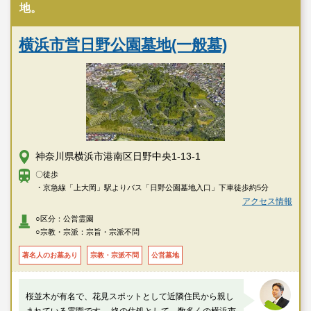
地。
横浜市営日野公園墓地(一般墓)
神奈川県横浜市港南区日野中央1-13-1
〇徒歩
・京急線「上大岡」駅よりバス「日野公園墓地入口」下車徒歩約5分
アクセス情報
○区分：公営霊園
○宗教・宗派：宗旨・宗派不問
著名人のお墓あり
宗教・宗派不問
公営墓地
桜並木が有名で、花見スポットとして近隣住民から親し