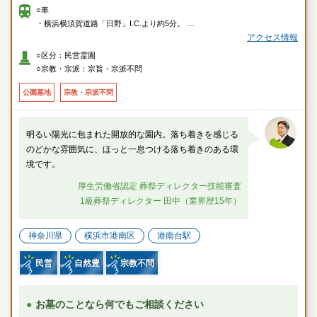
○車
・横浜横須賀道路「日野」I.C.より約5分。
・環状2号線「上永谷駅入口」交差点より約6分。
アクセス情報
○区分：民営霊園
○徒歩
○宗教・宗派：宗旨・宗派不問
・JR東海道本線「戸塚」駅または市営地下鉄ブルーライン「上永谷」駅よ
り「京急ニュータウン」行バスに乗車いただき、「港南プラザ」バス停で
公園墓地
宗教・宗派不問
下車し徒歩約12分。
・市営地下鉄ブルーライン「上永谷」駅より「洋光台駅」行、「港南台
駅」行、「上永谷駅前」循環バスのいずれかにご乗車いただき、「深田
明るい陽光に包まれた開放的な園内。落ち着きを感じる
橋」バス停で下車し徒歩約12分。
のどかな雰囲気に、ほっと一息つける落ち着きのある環
・JR根岸線「港南台」駅より「上永谷駅」行バスにご乗車いただき、「深
境です。
田橋」バス停で下車し徒歩約12分。
・JR根岸線「港南台」駅より「港南車庫前」行バスにご乗車いただき、
厚生労働省認定 葬祭ディレクター技能審査
「藤ヶ沢」バス停で下車し徒歩約13分。
1級葬祭ディレクター 田中（業界歴15年）
・京浜急行線「上大岡」駅より「大船駅」行または「港南車庫前」行バス
にご乗車いただき、「藤ヶ沢」バス停で下車し徒歩約13分。
神奈川県
横浜市港南区
港南台駅
民営
自然豊
宗教不問
お墓のことなら何でもご相談ください