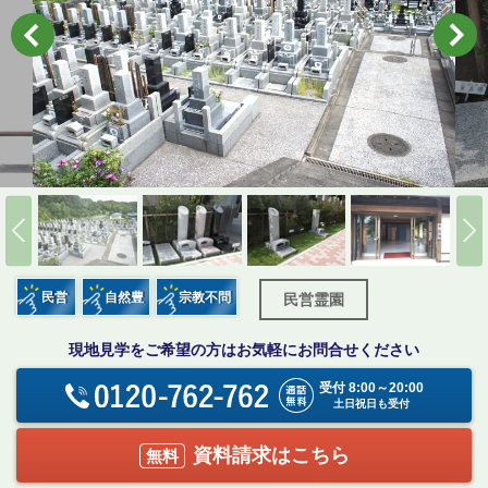
民営
自然豊
宗教不問
民営霊園
現地見学をご希望の方はお気軽にお問合せください
受付 8:00～20:00
土日祝日も受付
資料請求はこちら
無料