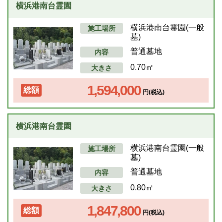
横浜港南台霊園
横浜港南台霊園(一般
施工場所
墓)
普通墓地
内容
0.70㎡
大きさ
1,594,000
総額
円(税込)
横浜港南台霊園
横浜港南台霊園(一般
施工場所
墓)
普通墓地
内容
0.80㎡
大きさ
1,847,800
総額
円(税込)