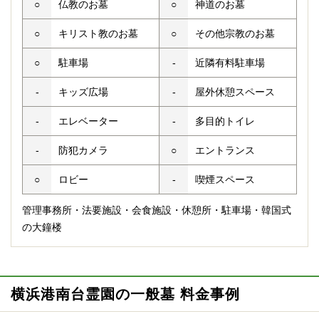
○
仏教のお墓
○
神道のお墓
○
キリスト教のお墓
○
その他宗教のお墓
○
駐車場
-
近隣有料駐車場
-
キッズ広場
-
屋外休憩スペース
-
エレベーター
-
多目的トイレ
-
防犯カメラ
○
エントランス
○
ロビー
-
喫煙スペース
管理事務所・法要施設・会食施設・休憩所・駐車場・韓国式
の大鐘楼
横浜港南台霊園の一般墓 料金事例