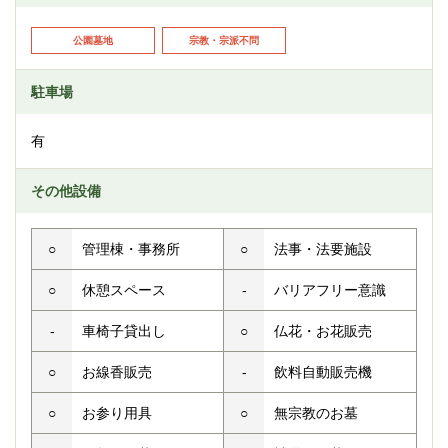
公園墓地
宗教・宗派不問
駐車場
有
その他設備
○
管理棟・事務所
○
法事・法要施設
○
休憩スペース
-
バリアフリー意識
-
車椅子貸出し
○
仏花・お花販売
○
お線香販売
-
飲料自動販売機
○
お参り用具
○
無宗教のお墓