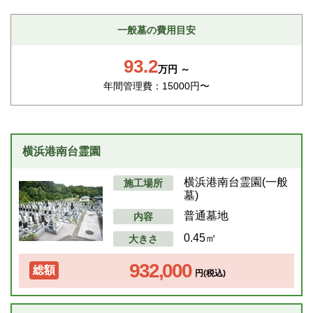
一般墓の費用目安
93.2
万円 ～
年間管理費：15000円〜
横浜港南台霊園
横浜港南台霊園(一般
施工場所
墓)
普通墓地
内容
0.45㎡
大きさ
932,000
総額
円(税込)