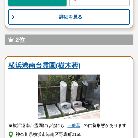
詳細を見る
2位
民営霊園
横浜港南台霊園(樹木葬)
※横浜港南台霊園には他にも
一般墓
の供養形態があります
神奈川県横浜市港南区野庭町2155