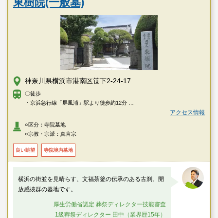
東樹院(一般墓)
神奈川県横浜市港南区笹下2-24-17
〇徒歩
・京浜急行線「屏風浦」駅より徒歩約12分
・京浜急行線・横浜市営地下鉄ブルーライン「上大岡」駅より徒歩約15分
アクセス情報
・京浜急行線「上大岡」駅3番乗り場より「洋光台駅行き」「磯子台団地循
○区分：寺院墓地
環」「磯子台団地・上中里団地循環」「上中里団地循環」「栗木行き」乗
○宗教・宗派：真言宗
車、「関」下車徒歩約2分
良い眺望
寺院境内墓地
〇車
・京浜急行線「屏風浦」駅より約5分
・京浜急行線・横浜市営地下鉄ブルーライン「上大岡」駅より約10分
横浜の街並を見晴らす、文福茶釜の伝承のある古刹。開
・環状2号線より約2分
放感抜群の墓地です。
厚生労働省認定 葬祭ディレクター技能審査
1級葬祭ディレクター 田中（業界歴15年）