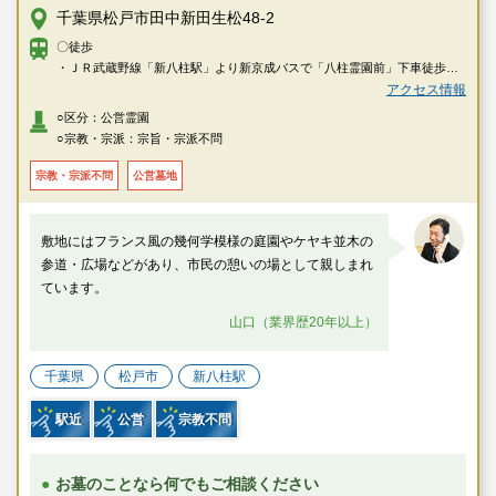
千葉県松戸市田中新田生松48-2
〇徒歩
・ＪＲ武蔵野線「新八柱駅」より新京成バスで「八柱霊園前」下車徒歩約5
分。
アクセス情報
・新京成線「八柱駅」より新京成バスで「八柱霊園前」下車徒歩約5分。
○区分：公営霊園
○宗教・宗派：宗旨・宗派不問
宗教・宗派不問
公営墓地
敷地にはフランス風の幾何学模様の庭園やケヤキ並木の
参道・広場などがあり、市民の憩いの場として親しまれ
ています。
山口（業界歴20年以上）
千葉県
松戸市
新八柱駅
駅近
公営
宗教不問
お墓のことなら何でもご相談ください