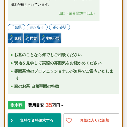
樹木が植えられています。
山口（業界歴20年以上）
千葉県
鎌ケ谷市
鎌ケ谷駅
便利
民営
宗教不問
お墓のことなら何でもご相談ください
現地を見学して実際の雰囲気をお確かめください
霊園墓地のプロフェッショナルが無料でご案内いたしま
す
森のお墓 自然聖園の特徴
35
樹木葬
費用目安
万円～
無料で資料請求する
お気に入りに追加