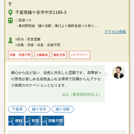
す
千葉県鎌ケ谷市中沢1185-3
〇送迎バス
・東武野田線「鎌ケ谷駅」東口より無料送迎バス有り
・ＪＲ総武本線「小岩駅」より無料送迎バス有り
アクセス情報
・ＪＲ武蔵野線「市川大野駅」「市川駅」より無料送迎バス有り
○区分：民営霊園
・北総線・東武野田線「新鎌ケ谷駅」より無料送迎バス有り（土日祝の
○宗教・宗派：宗旨・宗派不問
み）
〇車
宗教・宗派不問
公園墓地
施設充実
バリアフリー
・東武野田線「鎌ケ谷駅」より車で約5分
・ＪＲ武蔵野線「市川大野駅」より車で約15分
・京葉道路「原木インター」より車で約35分
都心からほど近い、自然と共生した霊園です。 四季折々
の景色が楽しめる自然あふれる環境で近隣からもアクセ
ス抜群のロケーションとなります。
山口（業界歴20年以上）
千葉県
鎌ケ谷市
鎌ケ谷駅
便利
民営
宗教不問