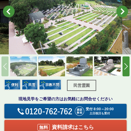
便利
民営
宗教不問
民営霊園
現地見学をご希望の方はお気軽にお問合せください
受付 8:00～20:00
土日祝日も受付
資料請求はこちら
無料