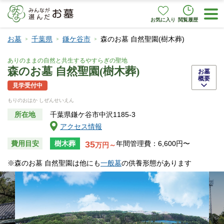
お気に入り
閲覧履歴
お墓
千葉県
鎌ケ谷市
森のお墓 自然聖園(樹木葬)
ありのままの自然と共生するやすらぎの聖地
森のお墓 自然聖園(樹木葬)
お墓
概要
見学受付中
もりのおはか しぜんせいえん
所在地
千葉県鎌ケ谷市中沢1185-3
アクセス情報
35
費用目安
樹木葬
年間管理費：6,600円〜
万円～
※森のお墓 自然聖園は他にも
一般墓
の供養形態があります