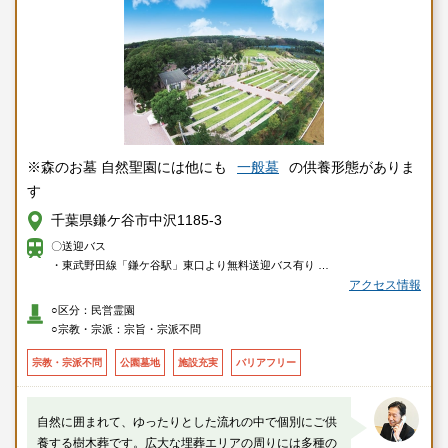
※森のお墓 自然聖園には他にも
一般墓
の供養形態がありま
す
千葉県鎌ケ谷市中沢1185-3
〇送迎バス
・東武野田線「鎌ケ谷駅」東口より無料送迎バス有り
・ＪＲ総武本線「小岩駅」より無料送迎バス有り
アクセス情報
・ＪＲ武蔵野線「市川大野駅」「市川駅」より無料送迎バス有り
○区分：民営霊園
・北総線・東武野田線「新鎌ケ谷駅」より無料送迎バス有り（土日祝の
○宗教・宗派：宗旨・宗派不問
み）
〇車
宗教・宗派不問
公園墓地
施設充実
バリアフリー
・東武野田線「鎌ケ谷駅」より車で約5分
・ＪＲ武蔵野線「市川大野駅」より車で約15分
・京葉道路「原木インター」より車で約35分
自然に囲まれて、ゆったりとした流れの中で個別にご供
養する樹木葬です。広大な埋葬エリアの周りには多種の