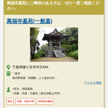
萬福寺墓苑にご興味のある方は、ぜひ一度ご相談くだ
さい。
萬福寺墓苑(一般墓)
千葉県鎌ケ谷市中沢484
〇徒歩
東武野田線「高柳駅」より徒歩10分
「六実駅」より徒歩16分
アクセス情報
○区分：寺院墓地
○宗教・宗派：日蓮宗（過去宗教は不問）
駅近
宗教・宗派不問
寺院境内墓地