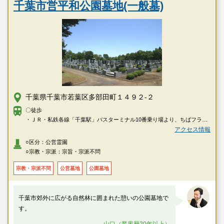
千葉市営平和公園墓地(一般墓)
千葉県千葉市若葉区多部田町１４９２-２
〇徒歩
・ＪＲ・私鉄各線「千葉駅」バスターミナル10番乗り場より、ちばフラワ
ーバス「中野操車場」行・「成東」行にて「北谷津」下車→徒歩で約8分
アクセス情報
・ＪＲ・私鉄各線「千葉駅」バスターミナル10番乗り場より、ちばフラワ
○区分：公営霊園
ーバス「（いずみ台ローズタウン経由）中野操車場」行にて「平和公園い
○宗教・宗派：宗旨・宗派不問
ずみ台ローズタウン入口」下車→徒歩で約6分
・千葉都市モノレール2号線「千城台駅」よりいずみバス（コミュニティバ
宗教・宗派不問
公営墓地
公園墓地
ス）にて「平和公園いずみ台ローズタウン」下車→徒歩で約6分
千葉市郊外に広がる自然林に囲まれた憩いの公園墓地で
す。
山口（業界歴20年以上）