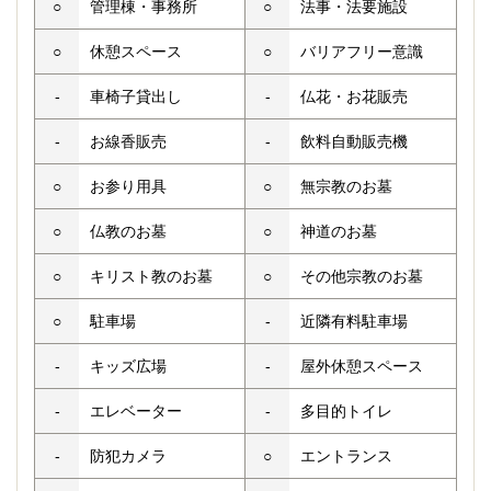
○
管理棟・事務所
○
法事・法要施設
○
休憩スペース
○
バリアフリー意識
-
車椅子貸出し
-
仏花・お花販売
-
お線香販売
-
飲料自動販売機
○
お参り用具
○
無宗教のお墓
○
仏教のお墓
○
神道のお墓
○
キリスト教のお墓
○
その他宗教のお墓
○
駐車場
-
近隣有料駐車場
-
キッズ広場
-
屋外休憩スペース
-
エレベーター
-
多目的トイレ
-
防犯カメラ
○
エントランス