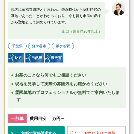
境内は萬福寺遺跡とも言われ、鎌倉時代から室町時代の
墓地であったことがわかっており、今も昔も市民の皆様
から聖地として崇められています。
山口（業界歴20年以上）
千葉県
鎌ケ谷市
鎌ケ谷駅
駅近
自然豊
歴史有
お墓のことなら何でもご相談ください
現地を見学して実際の雰囲気をお確かめください
霊園墓地のプロフェッショナルが無料でご案内いたしま
す
一般墓
費用目安 -万円～
無料で資料請求する
お気に入りに追加