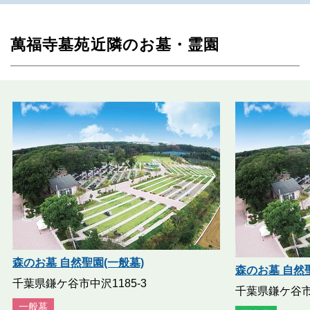
萬福寺墓苑近隣のお墓・霊園
森のお墓 自然聖園(一般墓)
森のお墓 自然
千葉県鎌ケ谷市中沢1185-3
千葉県鎌ケ谷市中
一般墓