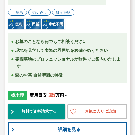
千葉県
鎌ケ谷市
鎌ケ谷駅
便利
民営
宗教不問
お墓のことなら何でもご相談ください
現地を見学して実際の雰囲気をお確かめください
霊園墓地のプロフェッショナルが無料でご案内いたしま
す
森のお墓 自然聖園の特徴
35
樹木葬
費用目安
万円～
無料で資料請求する
お気に入りに追加
詳細を見る