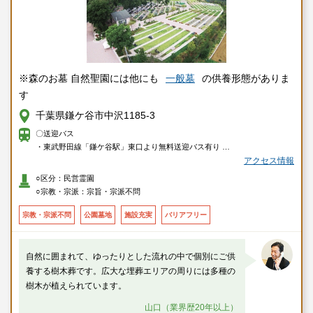
※森のお墓 自然聖園には他にも
一般墓
の供養形態がありま
す
千葉県鎌ケ谷市中沢1185-3
〇送迎バス
・東武野田線「鎌ケ谷駅」東口より無料送迎バス有り
・ＪＲ総武本線「小岩駅」より無料送迎バス有り
アクセス情報
・ＪＲ武蔵野線「市川大野駅」「市川駅」より無料送迎バス有り
○区分：民営霊園
・北総線・東武野田線「新鎌ケ谷駅」より無料送迎バス有り（土日祝の
○宗教・宗派：宗旨・宗派不問
み）
〇車
宗教・宗派不問
公園墓地
施設充実
バリアフリー
・東武野田線「鎌ケ谷駅」より車で約5分
・ＪＲ武蔵野線「市川大野駅」より車で約15分
・京葉道路「原木インター」より車で約35分
自然に囲まれて、ゆったりとした流れの中で個別にご供
養する樹木葬です。広大な埋葬エリアの周りには多種の
樹木が植えられています。
山口（業界歴20年以上）