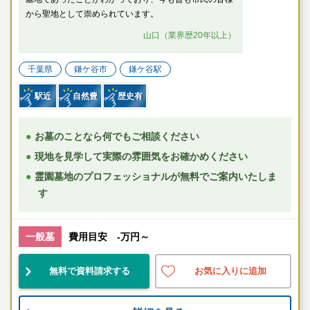
から聖地として崇められています。
山口（業界歴20年以上）
千葉県
鎌ケ谷市
鎌ケ谷駅
駅近
自然豊
歴史有
お墓のことなら何でもご相談ください
現地を見学して実際の雰囲気をお確かめください
霊園墓地のプロフェッショナルが無料でご案内いたしま
す
一般墓
費用目安 -万円～
無料で資料請求する
お気に入りに追加