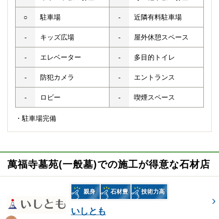
○
駐車場
-
近隣有料駐車場
-
キッズ広場
-
屋外休憩スペース
-
エレベーター
-
多目的トイレ
-
防犯カメラ
-
エントランス
-
ロビー
-
喫煙スペース
・駐車場完備
萬福寺墓苑(一般墓)での施工が得意な石材店
親身
石材豊
技術力高
いしとも