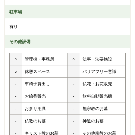
駐車場
有り
その他設備
○
管理棟・事務所
○
法事・法要施設
○
休憩スペース
-
バリアフリー意識
-
車椅子貸出し
-
仏花・お花販売
-
お線香販売
-
飲料自動販売機
-
お参り用具
-
無宗教のお墓
-
仏教のお墓
-
神道のお墓
-
キリスト教のお墓
-
その他宗教のお墓