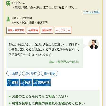
〇送迎バス
・東武野田線「鎌ケ谷駅」東口より無料送迎バス有り
・ＪＲ総武本線「小岩駅」より無料送迎バス有り
アクセス情報
・ＪＲ武蔵野線「市川大野駅」「市川駅」より無料送迎バス有り
○区分：民営霊園
・北総線・東武野田線「新鎌ケ谷駅」より無料送迎バス有り（土日祝の
○宗教・宗派：宗旨・宗派不問
み）
〇車
宗教・宗派不問
公園墓地
施設充実
バリアフリー
・東武野田線「鎌ケ谷駅」より車で約5分
・ＪＲ武蔵野線「市川大野駅」より車で約15分
・京葉道路「原木インター」より車で約35分
都心からほど近い、自然と共生した霊園です。 四季折々
の景色が楽しめる自然あふれる環境で近隣からもアクセ
ス抜群のロケーションとなります。
山口（業界歴20年以上）
千葉県
鎌ケ谷市
鎌ケ谷駅
便利
民営
宗教不問
お墓のことなら何でもご相談ください
現地を見学して実際の雰囲気をお確かめください