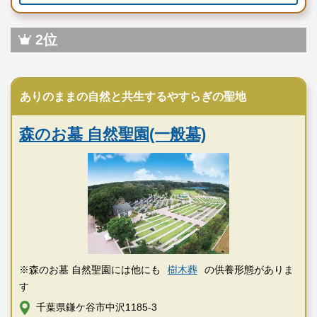
2位
民営霊園
ありのままの自然と共生するやすらぎの聖地
森のお墓 自然聖園(一般墓)
※森のお墓 自然聖園には他にも
樹木葬
の供養形態がありま
す
千葉県鎌ケ谷市中沢1185-3