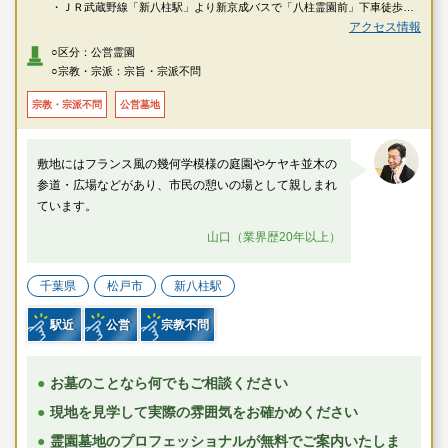
・ＪＲ武蔵野線「新八柱駅」より新京成バスで「八柱霊園前」下車徒歩約5
分。
アクセス情報
・新京成線「八柱駅」より新京成バスで「八柱霊園前」下車徒歩約5分。
○区分：公営霊園
○宗教・宗派：宗旨・宗派不問
宗教・宗派不問
公営墓地
敷地にはフランス風の幾何学模様の庭園やケヤキ並木の
参道・広場などがあり、市民の憩いの場として親しまれ
ています。
山口（業界歴20年以上）
千葉県
松戸市
新八柱駅
駅近
公営
宗教不問
お墓のことなら何でもご相談ください
現地を見学して実際の雰囲気をお確かめください
霊園墓地のプロフェッショナルが無料でご案内いたしま