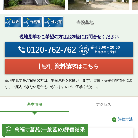
駅近
自然豊
歴史有
寺院墓地
現地見学をご希望の方はお気軽にお問合せください
受付 8:00～20:00
土日祝日も受付
資料請求はこちら
無料
※現地見学をご希望の方は、事前連絡をお願いします。霊園・寺院の事情等によ
り、ご案内できない場合もございますのでご了承ください。
基本情報
アクセス
評価方法
萬福寺墓苑(一般墓)の評価結果