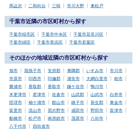
馬込沢
二和向台
三咲
市川大野
東松戸
千葉市近隣の市区町村から探す
千葉市稲毛区
千葉市中央区
千葉市花見川区
千葉市緑区
千葉市美浜区
千葉市若葉区
そのほかの地域近隣の市区町村から探す
旭市
我孫子市
安房郡
夷隅郡
いすみ市
市川市
市原市
印西市
印旛郡
浦安市
大網白里市
柏市
勝浦市
香取郡
香取市
鎌ケ谷市
鴨川市
木更津市
君津市
佐倉市
山武郡
山武市
白井市
匝瑳市
袖ケ浦市
館山市
銚子市
長生郡
東金市
富里市
流山市
習志野市
成田市
野田市
富津市
船橋市
松戸市
南房総市
茂原市
八街市
八千代市
四街道市