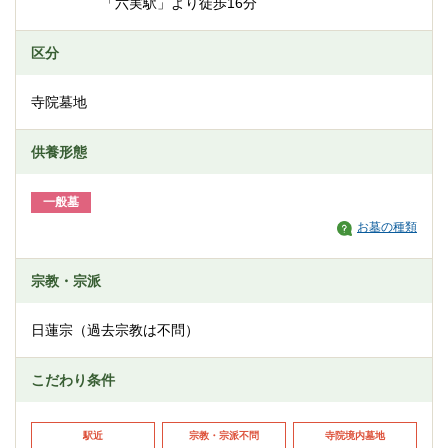
「六実駅」より徒歩16分
区分
寺院墓地
供養形態
一般墓
お墓の種類
宗教・宗派
日蓮宗（過去宗教は不問）
こだわり条件
駅近
宗教・宗派不問
寺院境内墓地