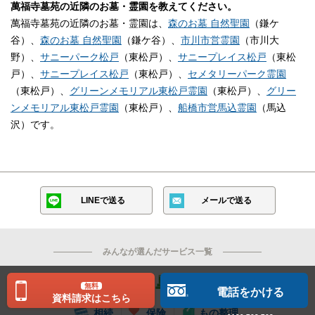
萬福寺墓苑の近隣のお墓・霊園を教えてください。
萬福寺墓苑の近隣のお墓・霊園は、
森のお墓 自然聖園
（鎌ケ
谷）、
森のお墓 自然聖園
（鎌ケ谷）、
市川市営霊園
（市川大
野）、
サニーパーク松戸
（東松戸）、
サニープレイス松戸
（東松
戸）、
サニープレイス松戸
（東松戸）、
セメタリーパーク霊園
（東松戸）、
グリーンメモリアル東松戸霊園
（東松戸）、
グリー
ンメモリアル東松戸霊園
（東松戸）、
船橋市営馬込霊園
（馬込
沢）です。
LINEで送る
メールで送る
みんなが選んだサービス一覧
終活
お葬式
お墓
法事・法要
無料
電話をかける
資料請求はこちら
相続
保険
もの整理