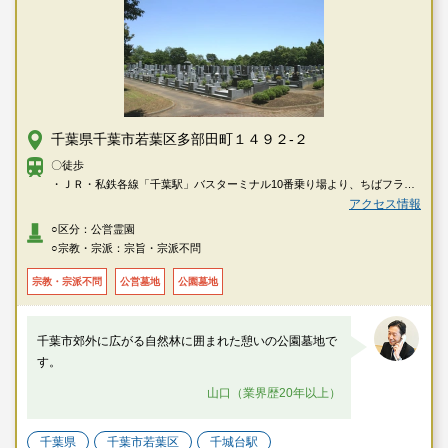
千葉県千葉市若葉区多部田町１４９２-２
〇徒歩
・ＪＲ・私鉄各線「千葉駅」バスターミナル10番乗り場より、ちばフラワ
ーバス「中野操車場」行・「成東」行にて「北谷津」下車→徒歩で約8分
アクセス情報
・ＪＲ・私鉄各線「千葉駅」バスターミナル10番乗り場より、ちばフラワ
○区分：公営霊園
ーバス「（いずみ台ローズタウン経由）中野操車場」行にて「平和公園い
○宗教・宗派：宗旨・宗派不問
ずみ台ローズタウン入口」下車→徒歩で約6分
・千葉都市モノレール2号線「千城台駅」よりいずみバス（コミュニティバ
宗教・宗派不問
公営墓地
公園墓地
ス）にて「平和公園いずみ台ローズタウン」下車→徒歩で約6分
千葉市郊外に広がる自然林に囲まれた憩いの公園墓地で
す。
山口（業界歴20年以上）
千葉県
千葉市若葉区
千城台駅