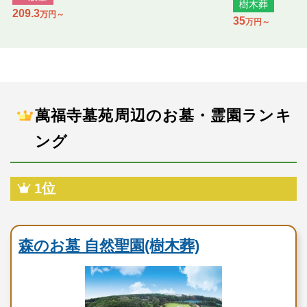
樹木葬
209.3
万円～
35
万円～
萬福寺墓苑周辺のお墓・霊園ランキ
ング
1位
民営霊園
森のお墓 自然聖園(樹木葬)