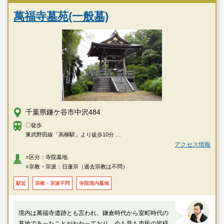
萬福寺墓苑(一般墓)
千葉県鎌ケ谷市中沢484
〇徒歩
東武野田線「高柳駅」より徒歩10分
「六実駅」より徒歩16分
アクセス情報
○区分：寺院墓地
○宗教・宗派：日蓮宗（過去宗教は不問）
駅近
宗教・宗派不問
寺院境内墓地
境内は萬福寺遺跡とも言われ、鎌倉時代から室町時代の
墓地であったことがわかっており、今も昔も市民の皆様