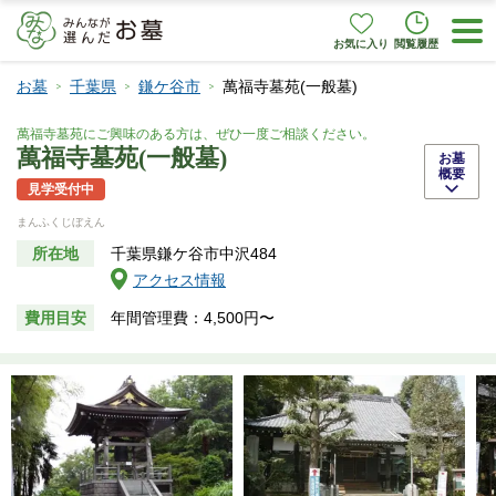
お気に入り
閲覧履歴
お墓
千葉県
鎌ケ谷市
萬福寺墓苑(一般墓)
萬福寺墓苑にご興味のある方は、ぜひ一度ご相談ください。
萬福寺墓苑(一般墓)
お墓
概要
見学受付中
まんふくじぼえん
所在地
千葉県鎌ケ谷市中沢484
アクセス情報
費用目安
年間管理費：4,500円〜