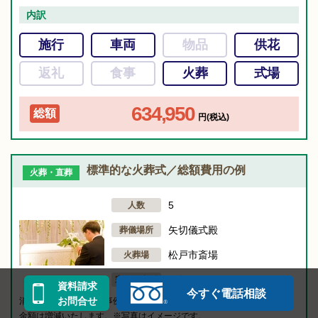
内訳
施行
車両
物品
供花
返礼
食事
火葬
式場
634,950
総額
円(税込)
標準的な火葬式／総額費用の例
火葬・直葬
5
人数
矢切儀式殿
葬儀場所
松戸市斎場
火葬場
仏教
宗教・宗派
資料請求
今すぐ電話相談
お問合せ
消費税を含めた総額の事例です。（宗教者の御礼のみ別途）条件により
金額は増減いたします。※写真はイメージです。