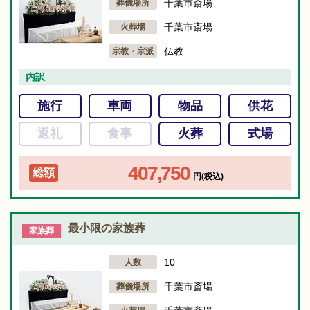
千葉市斎場
葬儀場所
千葉市斎場
火葬場
仏教
宗教・宗派
内訳
施行
車両
物品
供花
返礼
食事
火葬
式場
407,750
総額
円(税込)
最小限の家族葬
家族葬
10
人数
千葉市斎場
葬儀場所