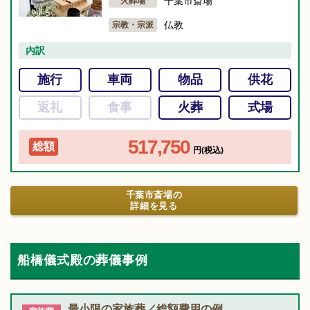
千葉市斎場
火葬場
仏教
宗教・宗派
内訳
施行
車両
物品
供花
返礼
食事
火葬
式場
517,750
総額
円(税込)
千葉市斎場の
詳細を見る
船橋儀式殿の葬儀事例
最小限の家族葬／総額費用の例