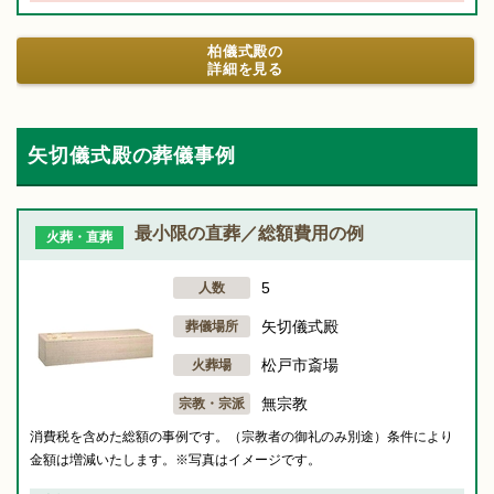
柏儀式殿の
詳細を見る
矢切儀式殿の葬儀事例
最小限の直葬／総額費用の例
火葬・直葬
5
人数
矢切儀式殿
葬儀場所
松戸市斎場
火葬場
無宗教
宗教・宗派
消費税を含めた総額の事例です。（宗教者の御礼のみ別途）条件により
金額は増減いたします。※写真はイメージです。