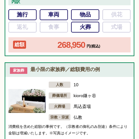
内訳
施行
車両
物品
供花
返礼
食事
火葬
式場
268,950
総額
円(税込)
最小限の家族葬／総額費用の例
家族葬
10
人数
kioro鎌ヶ谷
葬儀場所
馬込斎場
火葬場
仏教
宗教・宗派
消費税を含めた総額の事例です。（宗教者の御礼のみ別途）条件により
金額は増減いたします。※写真はイメージです。