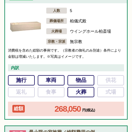
5
人数
柏儀式殿
葬儀場所
ウイングホール柏斎場
火葬場
無宗教
宗教・宗派
消費税を含めた総額の事例です。（宗教者の御礼のみ別途）条件により
金額は増減いたします。※写真はイメージです。
内訳
施行
車両
物品
供花
返礼
食事
火葬
式場
268,050
総額
円(税込)