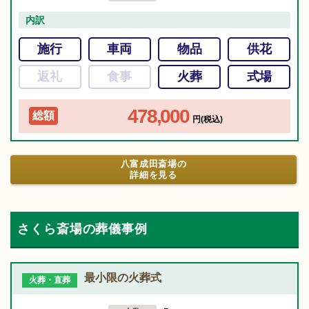
内訳
施行
車両
物品
供花
返礼
食事
火葬
式場
478,000
総額
円(税込)
八富成田斎場の
詳細を見る
さくら斎場の葬儀事例
最小限の火葬式
火葬・直葬