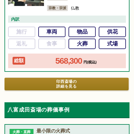
仏教
宗教・宗派
内訳
施行
車両
物品
供花
返礼
食事
火葬
式場
568,300
総額
円(税込)
印西斎場の
詳細を見る
八富成田斎場の葬儀事例
最小限の火葬式
火葬・直葬