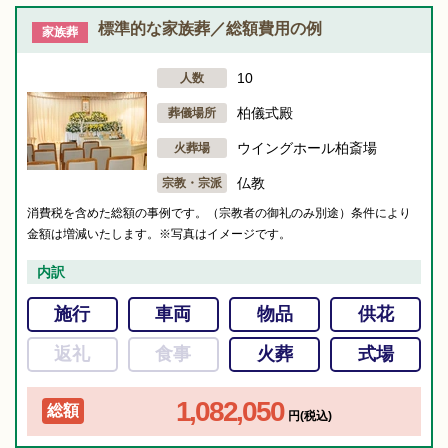
標準的な家族葬／総額費用の例
家族葬
10
人数
柏儀式殿
葬儀場所
ウイングホール柏斎場
火葬場
仏教
宗教・宗派
消費税を含めた総額の事例です。（宗教者の御礼のみ別途）条件により
金額は増減いたします。※写真はイメージです。
内訳
施行
車両
物品
供花
返礼
食事
火葬
式場
1,082,050
総額
円(税込)