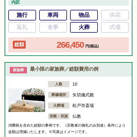
内訳
施行
車両
物品
供花
返礼
食事
火葬
式場
266,450
総額
円(税込)
最小限の家族葬／総額費用の例
家族葬
10
人数
矢切儀式殿
葬儀場所
松戸市斎場
火葬場
仏教
宗教・宗派
消費税を含めた総額の事例です。（宗教者の御礼のみ別途）条件により
金額は増減いたします。※写真はイメージです。