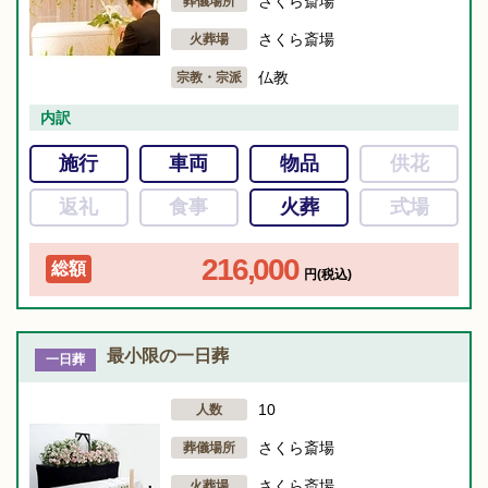
さくら斎場
葬儀場所
さくら斎場
火葬場
仏教
宗教・宗派
内訳
施行
車両
物品
供花
返礼
食事
火葬
式場
216,000
総額
円(税込)
最小限の一日葬
一日葬
10
人数
さくら斎場
葬儀場所
さくら斎場
火葬場