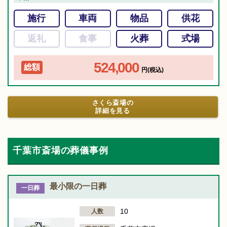
施行
車両
物品
供花
返礼
食事
火葬
式場
524,000
総額
円(税込)
さくら斎場の
詳細を見る
千葉市斎場の葬儀事例
最小限の一日葬
一日葬
10
人数