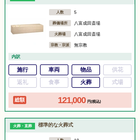
5
人数
八富成田斎場
葬儀場所
八富成田斎場
火葬場
無宗教
宗教・宗派
内訳
施行
車両
物品
供花
返礼
食事
火葬
式場
121,000
総額
円(税込)
標準的な火葬式
火葬・直葬