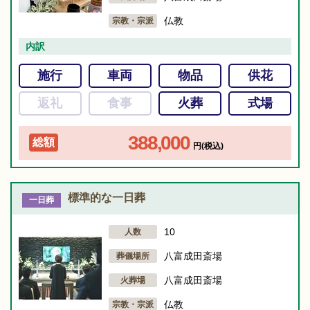
仏教
宗教・宗派
内訳
施行
車両
物品
供花
返礼
食事
火葬
式場
388,000
総額
円(税込)
標準的な一日葬
一日葬
10
人数
八富成田斎場
葬儀場所
八富成田斎場
火葬場
仏教
宗教・宗派