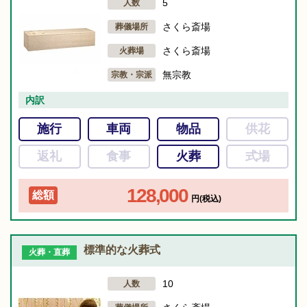
5
人数
さくら斎場
葬儀場所
さくら斎場
火葬場
無宗教
宗教・宗派
内訳
施行
車両
物品
供花
返礼
食事
火葬
式場
128,000
総額
円(税込)
標準的な火葬式
火葬・直葬
10
人数