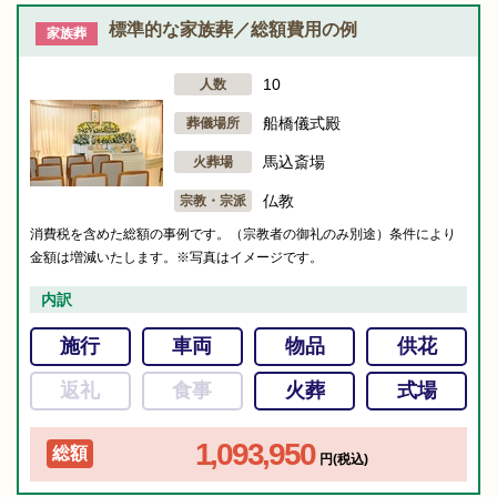
標準的な家族葬／総額費用の例
家族葬
10
人数
船橋儀式殿
葬儀場所
馬込斎場
火葬場
仏教
宗教・宗派
消費税を含めた総額の事例です。（宗教者の御礼のみ別途）条件により
金額は増減いたします。※写真はイメージです。
内訳
施行
車両
物品
供花
返礼
食事
火葬
式場
1,093,950
総額
円(税込)