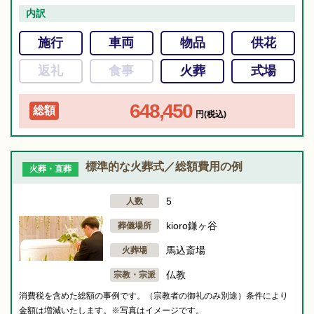
内訳
施行
車両
物品
供花
返礼
食事
火葬
式場
648,450
総額
円(税込)
標準的な火葬式／総額費用の例
火葬・直葬
5
人数
kioro鎌ヶ谷
葬儀場所
馬込斎場
火葬場
仏教
宗教・宗派
消費税を含めた総額の事例です。（宗教者の御礼のみ別途）条件により
金額は増減いたします。※写真はイメージです。