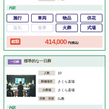
内訳
施行
車両
物品
供花
返礼
食事
火葬
式場
414,000
総額
円(税込)
標準的な一日葬
一日葬
10
人数
さくら斎場
葬儀場所
さくら斎場
火葬場
仏教
宗教・宗派
内訳