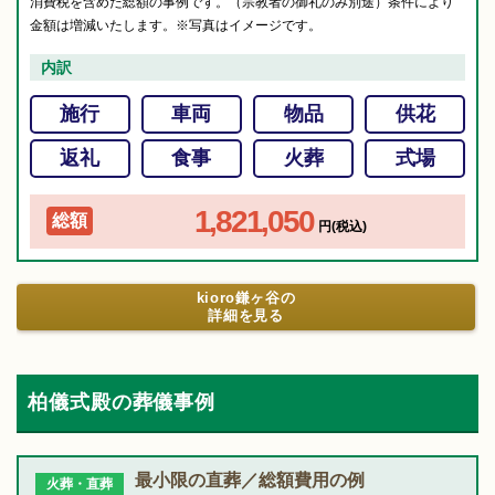
消費税を含めた総額の事例です。（宗教者の御礼のみ別途）条件により
金額は増減いたします。※写真はイメージです。
内訳
施行
車両
物品
供花
返礼
食事
火葬
式場
1,821,050
総額
円(税込)
kioro鎌ヶ谷の
詳細を見る
柏儀式殿の葬儀事例
最小限の直葬／総額費用の例
火葬・直葬