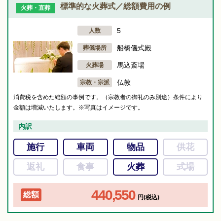
標準的な火葬式／総額費用の例
火葬・直葬
5
人数
船橋儀式殿
葬儀場所
馬込斎場
火葬場
仏教
宗教・宗派
消費税を含めた総額の事例です。（宗教者の御礼のみ別途）条件により
金額は増減いたします。※写真はイメージです。
内訳
施行
車両
物品
供花
返礼
食事
火葬
式場
440,550
総額
円(税込)