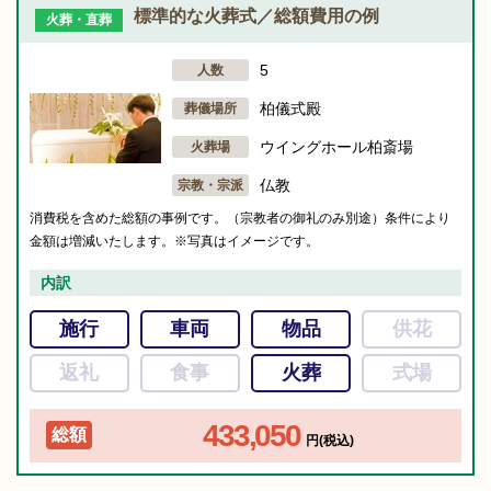
標準的な火葬式／総額費用の例
火葬・直葬
5
人数
柏儀式殿
葬儀場所
ウイングホール柏斎場
火葬場
仏教
宗教・宗派
消費税を含めた総額の事例です。（宗教者の御礼のみ別途）条件により
金額は増減いたします。※写真はイメージです。
内訳
施行
車両
物品
供花
返礼
食事
火葬
式場
433,050
総額
円(税込)