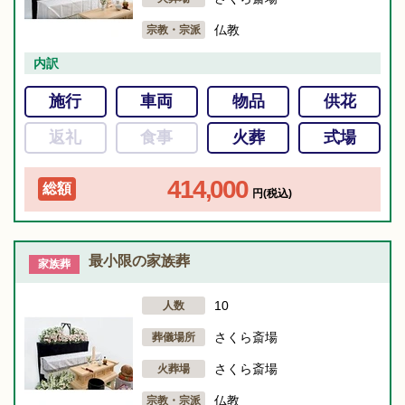
仏教
宗教・宗派
内訳
施行
車両
物品
供花
返礼
食事
火葬
式場
414,000
総額
円(税込)
最小限の家族葬
家族葬
10
人数
さくら斎場
葬儀場所
さくら斎場
火葬場
仏教
宗教・宗派