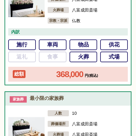
八富成田斎場
火葬場
仏教
宗教・宗派
内訳
施行
車両
物品
供花
返礼
食事
火葬
式場
368,000
総額
円(税込)
最小限の家族葬
家族葬
10
人数
八富成田斎場
葬儀場所
八富成田斎場
火葬場