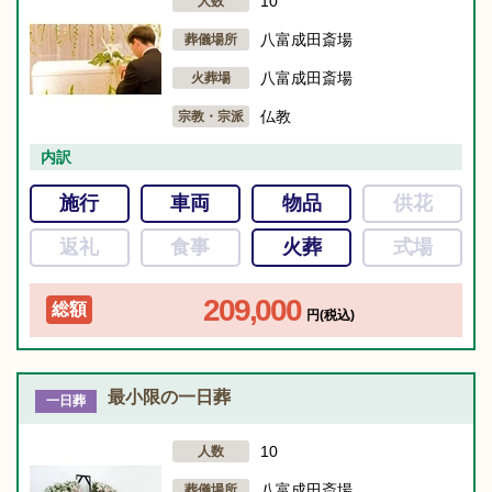
10
人数
八富成田斎場
葬儀場所
八富成田斎場
火葬場
仏教
宗教・宗派
内訳
施行
車両
物品
供花
返礼
食事
火葬
式場
209,000
総額
円(税込)
最小限の一日葬
一日葬
10
人数
八富成田斎場
葬儀場所