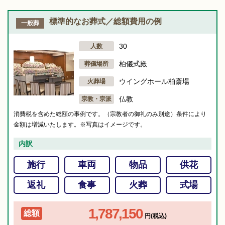
標準的なお葬式／総額費用の例
一般葬
30
人数
柏儀式殿
葬儀場所
ウイングホール柏斎場
火葬場
仏教
宗教・宗派
消費税を含めた総額の事例です。（宗教者の御礼のみ別途）条件により
金額は増減いたします。※写真はイメージです。
内訳
施行
車両
物品
供花
返礼
食事
火葬
式場
1,787,150
総額
円(税込)