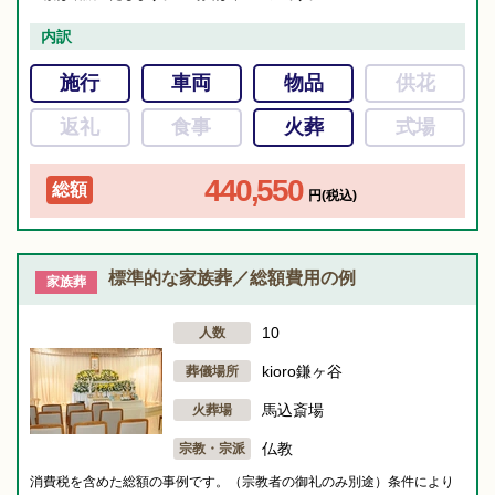
内訳
施行
車両
物品
供花
返礼
食事
火葬
式場
440,550
総額
円(税込)
標準的な家族葬／総額費用の例
家族葬
10
人数
kioro鎌ヶ谷
葬儀場所
馬込斎場
火葬場
仏教
宗教・宗派
消費税を含めた総額の事例です。（宗教者の御礼のみ別途）条件により