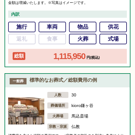
金額は増減いたします。※写真はイメージです。
内訳
施行
車両
物品
供花
返礼
食事
火葬
式場
1,115,950
総額
円(税込)
標準的なお葬式／総額費用の例
一般葬
30
人数
kioro鎌ヶ谷
葬儀場所
馬込斎場
火葬場
仏教
宗教・宗派