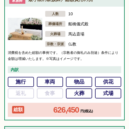
家族葬
10
人数
船橋儀式殿
葬儀場所
馬込斎場
火葬場
仏教
宗教・宗派
消費税を含めた総額の事例です。（宗教者の御礼のみ別途）条件により
金額は増減いたします。※写真はイメージです。
内訳
施行
車両
物品
供花
返礼
食事
火葬
式場
626,450
総額
円(税込)