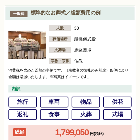
標準的なお葬式／総額費用の例
一般葬
30
人数
船橋儀式殿
葬儀場所
馬込斎場
火葬場
仏教
宗教・宗派
消費税を含めた総額の事例です。（宗教者の御礼のみ別途）条件により
金額は増減いたします。※写真はイメージです。
内訳
施行
車両
物品
供花
返礼
食事
火葬
式場
1,799,050
総額
円(税込)