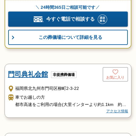
24時間365日ご相談可能です
今すぐ電話で相談する
この葬儀場について詳細を見る
門司典礼会館
非提携葬儀場
お気に入り
福岡県北九州市門司区柳町2-3-22
車でお越しの方
都市高速をご利用の場合(大里インターより約1.1km 約5
アクセス情報
分)
下関方面からは、大里インターを出て最初の信号を右折
戸ノ上1丁目の信号を左折
柳町3丁目の信号を右折