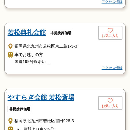
アクセス情報
若松典礼会館
非提携葬儀場
お気に入り
福岡県北九州市若松区東二島1-3-3
車でお越しの方
国道199号線沿い
アクセス情報
若松駅より二島方面に向かい 約8分
若松イオンより若松駅方面に向かい 約3分
電車でお越しの方
JR筑豊本線・奥洞海駅より二島方面に向かい 徒歩5分
やすらぎ会館 若松斎場
二島駅からは、バスかタクシーをご利用ください。
バスをご利用の方
お気に入り
非提携葬儀場
北九州市営バス・道岸（どうぎし）バス停前下車若松駅方
面に向かい 徒歩1分
福岡県北九州市若松区畠田928-3
JR二島駅より車で5分