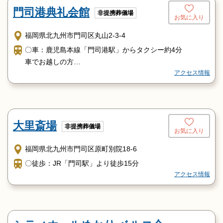
八幡方面からは、大里インターを出て左折
門司港典礼会館
非提携葬儀場
お気に入り
萩ヶ丘公園入口の信号を左折
柳町3丁目の信号を右折
福岡県北九州市門司区丸山2-3-4
九州自動車道ご利用の場合
〇車：鹿児島本線「門司港駅」からタクシー約4分
門司・八幡インターより都市高速へお入りください
車でお越しの方
電車でお越しの方
アクセス情報
北九州都市高速 春日ＩＣ下車5分
JR門司駅下車 国道3号線側出口より福岡銀行交差点から
バスをご利用の方
山側へ 徒歩約3分
西鉄バス「長谷口」バス停より徒歩1分
バスをご利用の方
門司駅前バス停下車福岡銀行交差点より山側へ徒歩約2分
大里斎場
非提携葬儀場
小倉方面から柳町2丁目バス停下車進行方向へ徒歩約1分
お気に入り
福岡県北九州市門司区原町別院18-6
〇徒歩：JR「門司駅」より徒歩15分
アクセス情報