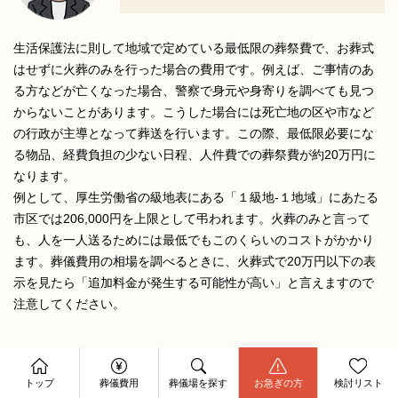
生活保護法に則して地域で定めている最低限の葬祭費で、お葬式
はせずに火葬のみを行った場合の費用です。例えば、ご事情のあ
る方などが亡くなった場合、警察で身元や身寄りを調べても見つ
からないことがあります。こうした場合には死亡地の区や市など
の行政が主導となって葬送を行います。この際、最低限必要にな
る物品、経費負担の少ない日程、人件費での葬祭費が約20万円に
なります。
例として、厚生労働省の級地表にある「１級地-１地域」にあたる
市区では206,000円を上限として弔われます。火葬のみと言って
も、人を一人送るためには最低でもこのくらいのコストがかかり
ます。葬儀費用の相場を調べるときに、火葬式で20万円以下の表
示を見たら「追加料金が発生する可能性が高い」と言えますので
注意してください。
※生活保護法の葬祭費は、地域別に上限が定められています。その際、かか
資料請求
わってくるのが「級地」です。
今すぐ電話相談
トップ
葬儀費用
葬儀場を探す
お急ぎの方
検討リスト
お問合せ
人口の集中している市区の多くは１級地に指定されています。