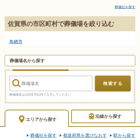
火葬場の手配までを含めて、葬儀情報のポータルサイト「みんな
葬儀社を探す
が選んだお葬式」にお任せください。各エリアで利用者が多い式
場・火葬場、参列者が集まりやすい便利な沿線・駅を選んで、セ
佐賀県の市区町村で葬儀場を絞り込む
レモニーホールや火葬場を検索！施設予約や空き日程の確認・利
用状況などのお問合せも承りますので、まずはご相談ください。
写真を見ながら場所の雰囲気や価格相場を近隣の斎場・葬儀場と
鳥栖市
で比較したり、新設セレモニーホールなどの最新情報をチェック
したり、しっかりと情報収集して佐賀県の最適な式場・火葬場を
葬儀場名から探す
ご確認ください。
葬儀と葬式、告別式の違いとは？葬儀の意味、費用相場や流れ
も解説
検索する
家族葬の基礎知識｜費用や流れ、メリットと注意点について
葬儀場名は100文字以内で入力してください
沿線
から探す
エリア
から探す
葬儀社を探す
都道府県を選びなおす
駅から探す