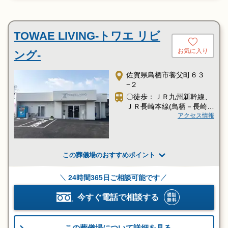
TOWAE LIVING-トワエ リビ
お気に入り
ング-
佐賀県鳥栖市養父町６３
−２
〇徒歩：ＪＲ九州新幹線、
ＪＲ長崎本線(鳥栖－長崎)
「新鳥栖駅」より徒歩20分
アクセス情報
この葬儀場のおすすめポイント
24時間365日ご相談可能です
今すぐ電話で相談する
この葬儀場について詳細を見る