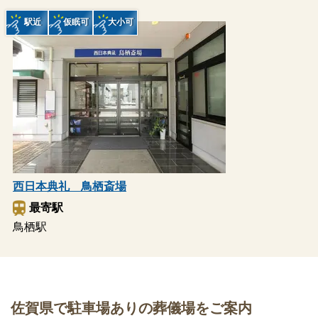
駅近
仮眠可
大小可
西日本典礼 鳥栖斎場
最寄駅
鳥栖駅
佐賀県で駐車場ありの葬儀場をご案内