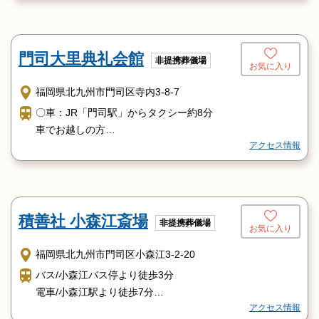
【車】北九州都市高速道路「大里IC」より車で15分
門司大里典礼会館
非提携葬儀場
お気に入り
福岡県北九州市門司区寺内3-8-7
〇車：JR「門司駅」からタクシー約8分
車でお越しの方
アクセス情報
北九州都市高速 大里ＩＣ横
バスをご利用の方
西鉄バス「戸ノ上神社前」バス停より徒歩5分
積善社 小森江斎場
非提携葬儀場
お気に入り
福岡県北九州市門司区小森江3-2-20
バス/小森江バス停より徒歩3分
電車/小森江駅より徒歩7分
アクセス情報
車/国道3号線小森江3丁目交差点よりトヨタカローラ側に曲