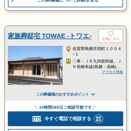
家族葬邸宅 TOWAE -トワエ-
お気に入り
佐賀県鳥栖市宿町１００４
−１
〇車：ＪＲ九州新幹線、Ｊ
Ｒ長崎本線(鳥栖－長崎)
「新鳥栖駅」からタクシー
アクセス情報
約7分
この葬儀場のおすすめポイント
24時間365日ご相談可能です
今すぐ電話で相談する