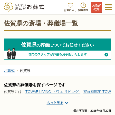
お急ぎ
の方
お気に入り
閲覧履歴
佐賀県の斎場・葬儀場一覧
佐賀県
の葬儀についてお任せください
専門のスタッフが葬儀をお手配いたします
お葬式
佐賀県
佐賀県の葬儀場を探すページです
佐賀県には、
TOWAE LIVING-トワエ リビング-
、
家族葬邸宅 TOW
AE -トワエ-
、
西日本典礼 鳥栖斎場
といった斎場・葬儀場が存在
もっと見る
します。佐賀県で斎場・葬儀場の情報をお探しですか？家族葬や
火葬式を執り行う場所の選び方や段取りの仕方をはじめ、式場・
最終更新日：
2025年05月29日