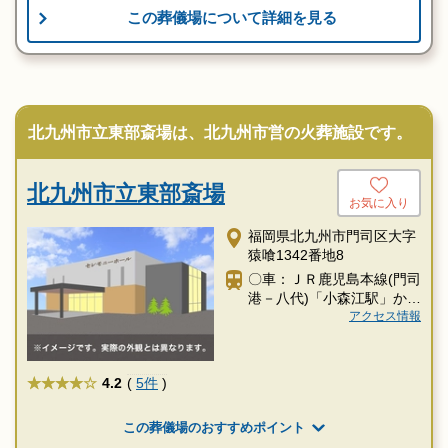
この葬儀場について詳細を見る
北九州市立東部斎場は、北九州市営の火葬施設です。
北九州市立東部斎場
お気に入り
福岡県北九州市門司区大字
猿喰1342番地8
〇車：ＪＲ鹿児島本線(門司
港－八代)「小森江駅」から
タクシー約10分
アクセス情報
★★★★
4.2
(
5件
)
この葬儀場のおすすめポイント