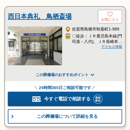
西日本典礼 鳥栖斎場
お気に入り
佐賀県鳥栖市秋葉町1-989
〇徒歩：ＪＲ鹿児島本線(門
司港－八代)、ＪＲ長崎本線
(鳥栖－長崎)「鳥栖駅」よ
アクセス情報
り徒歩8分
この葬儀場のおすすめポイント
24時間365日ご相談可能です
今すぐ電話で相談する
この葬儀場について詳細を見る