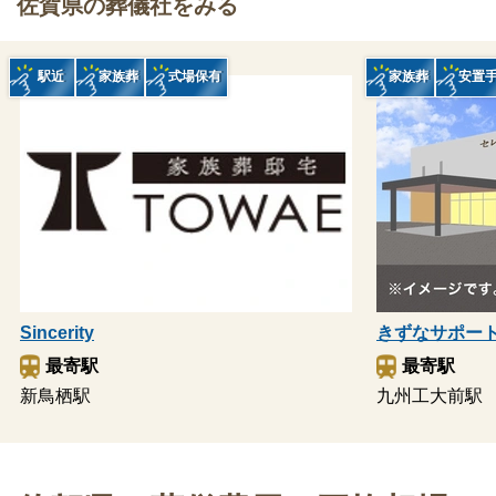
佐賀県の葬儀社をみる
駅近
家族葬
式場保有
家族葬
安置
Sincerity
きずなサポー
最寄駅
最寄駅
新鳥栖駅
九州工大前駅