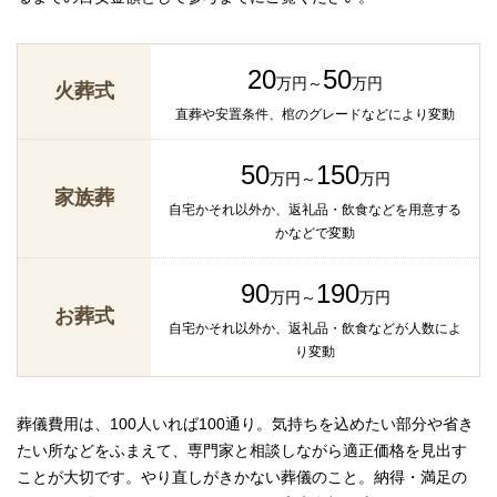
20
50
万円～
万円
火葬式
直葬や安置条件、棺のグレードなどにより変動
50
150
万円～
万円
家族葬
自宅かそれ以外か、返礼品・飲食などを用意する
かなどで変動
90
190
万円～
万円
お葬式
自宅かそれ以外か、返礼品・飲食などが人数によ
り変動
葬儀費用は、100人いれば100通り。気持ちを込めたい部分や省き
たい所などをふまえて、専門家と相談しながら適正価格を見出す
ことが大切です。やり直しがきかない葬儀のこと。納得・満足の