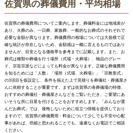
佐賀県の葬儀費用・平均相場
佐賀県の葬儀費用についてご案内します。葬儀料金には地域差が
あり、火葬のみ、一日葬、家族葬、一般的なお葬式のそれぞれで
必要な金額が異なります。葬儀費用の相場については大規模で正
確な統計が存在しないため、金額感は一概に言えるものではあり
ませんが、目安となる価格帯を参考までに記載します。また、お
葬式は種類や葬儀を行う場所（式場・火葬場）、物品のグレー
ド、宗旨宗派などによっても料金が異なります。正確な葬儀費用
を知るためには「人数」「場所（式場、火葬場）」「宗教形式」
の3項目を仮設定し、条件を揃えた上で見積りを葬儀社・葬儀屋さ
んに依頼することが重要です。まずは佐賀県の各葬儀場の特徴、
おすすめの葬儀社・葬儀屋さんなどをご覧いただき、ご要望にあ
いそうな所に目星を付けることをおすすめします。「みんなが選
んだお葬式」では、後悔しないために役立つ情報を提供しており
ますので、佐賀県の葬儀費用・料金について少しでも不安や心配
事があれば、些細と思われることでも、遠慮なくお電話でご相談
ください。