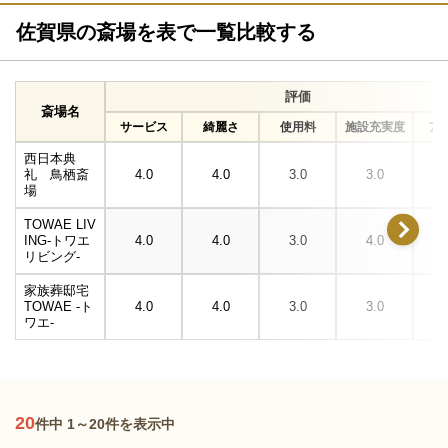
佐賀県の斎場を表で一覧比較する
評価
斎場名
サービス
綺麗さ
使用料
施設充実度
ア
西日本典
礼 鳥栖斎
4.0
4.0
3.0
3.0
場
TOWAE LIV
ING-トワエ
4.0
4.0
3.0
4.0
リビング-
家族葬邸宅
TOWAE -ト
4.0
4.0
3.0
3.0
ワエ-
20
件中 1～20件を表示中