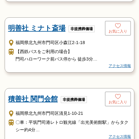
がって100ｍ程で当斎場です。
明善社 ミナト斎場
非提携葬儀場
お気に入り
福岡県北九州市門司区小森江2-1-18
【西鉄バスをご利用の場合】
門司ハローワーク前バス停から 徒歩3分
アクセス情報
【JRをご利用の場合】
鹿児島本線 門司駅から タクシーで約8分 鹿児島本線 小森
江駅から タクシーで約3分
【お車をご利用の場合】
北九州都市高速道路：大里出口で降りて約10分
積善社 関門会館
非提携葬儀場
お気に入り
福岡県北九州市門司区清見1-10-21
〇車：平筑門司港レトロ観光線「出光美術館駅」からタク
シー約4分
アクセス情報
バス/東門司2丁目停留所・徒歩2分