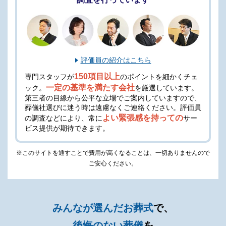
評価員の紹介はこちら
150項目以上
専門スタッフが
のポイントを細かくチェ
一定の基準を満たす会社
ック。
を厳選しています。
第三者の目線から公平な立場でご案内していますので、
葬儀社選びに迷う時は遠慮なくご連絡ください。
評価員
よい緊張感を持っての
の調査などにより、常に
サー
ビス提供が期待できます。
※このサイトを通すことで費用が高くなることは、一切ありませんので
ご安心ください。
みんなが選んだお葬式
で、
後悔のない葬儀
を