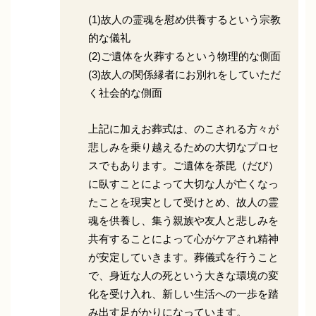
(1)故人の霊魂を慰め供養するという宗教
的な儀礼
(2)ご遺体を火葬するという物理的な側面
(3)故人の関係縁者にお別れをしていただ
く社会的な側面
上記に加えお葬式は、のこされる方々が
悲しみを乗り越えるための大切なプロセ
スでもあります。ご遺体を荼毘（だび）
に臥すことによって大切な人が亡くなっ
たことを現実として受けとめ、故人の霊
魂を供養し、集う親族や友人と悲しみを
共有することによって心がケアされ精神
が安定していきます。葬儀式を行うこと
で、身近な人の死という大きな環境の変
化を受け入れ、新しい生活への一歩を踏
み出す足がかりになっています。