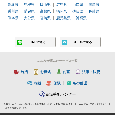
鳥取県
島根県
岡山県
広島県
山口県
徳島県
香川県
愛媛県
高知県
福岡県
佐賀県
長崎県
熊本県
大分県
宮崎県
鹿児島県
沖縄県
LINEで送る
メールで送る
みんなが選んだサービス一覧
終活
お葬式
お墓
法事・法要
相続
保険
もの整理
斎場手配センター
このホームページは、東証プライム上場 燦ホールディングス（株）[証券コード：9628] グループのライフフォワード
（株）が運営しています。