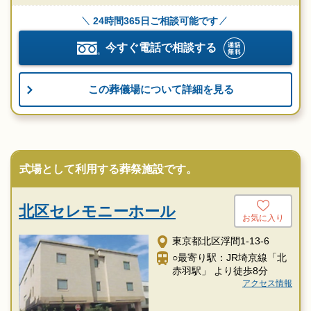
24時間365日ご相談可能です
今すぐ電話で相談する
この葬儀場について詳細を見る
式場として利用する葬祭施設です。
北区セレモニーホール
お気に入り
東京都北区浮間1-13-6
○最寄り駅：JR埼京線「北
赤羽駅」 より徒歩8分
アクセス情報