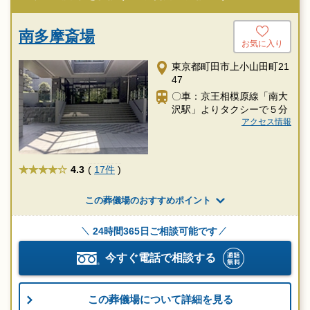
南多摩斎場
お気に入り
東京都町田市上小山田町21
47
〇車：京王相模原線「南大
沢駅」よりタクシーで５分
アクセス情報
★★★★
4.3
(
17件
)
この葬儀場のおすすめポイント
24時間365日ご相談可能です
今すぐ電話で相談する
この葬儀場について詳細を見る