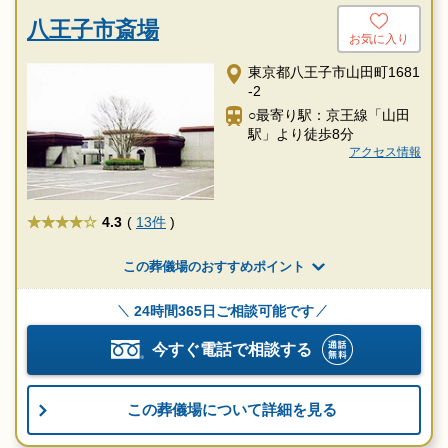
八王子市斎場
お気に入り
東京都八王子市山田町1681
-2
○最寄り駅：京王線「山田
駅」より徒歩8分
アクセス情報
★★★★
4.3
(
13件
)
この葬儀場のおすすめポイント
24時間365日ご相談可能です
今すぐ電話で相談する
この葬儀場について詳細を見る