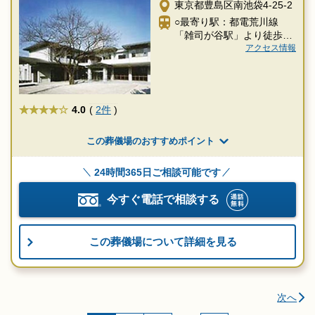
東京都豊島区南池袋4-25-2
○最寄り駅：都電荒川線
「雑司が谷駅」より徒歩4
分
アクセス情報
★★★★
4.0
(
2件
)
この葬儀場のおすすめポイント
24時間365日ご相談可能です
今すぐ電話で相談する
この葬儀場について詳細を見る
次へ