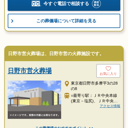
今すぐ電話で相談する
この葬儀場について詳細を見る
日野市営火葬場は、日野市営の火葬施設です。
日野市営火葬場
お気に入り
東京都日野市多摩平3の28
の8
○最寄り駅：ＪＲ中央本線
(東京－塩尻)、ＪＲ中央線
快速「豊田駅」より約15分
アクセス情報