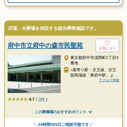
式場、火葬場を併設する総合葬祭施設です。
府中市立府中の森市民聖苑
お気に入り
東京都府中市浅間町1丁目3
番地
○最寄り駅：京王線、京王
競馬場線「東府中駅」より
徒歩14分
アクセス情報
★★★★★
4.7
(
3件
)
この葬儀場のおすすめポイント
24時間365日ご相談可能です