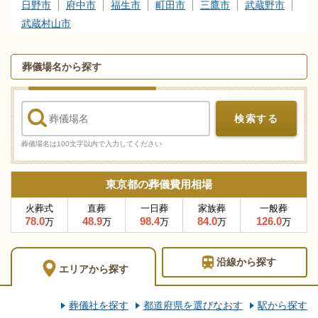
日野市
府中市
福生市
町田市
三鷹市
武蔵野市
武蔵村山市
葬儀場名から探す
検索する
葬儀場名は100文字以内で入力してください
東京都の葬儀費用相場
火葬式
直葬
一日葬
家族葬
一般葬
78.0
48.9
98.4
84.0
126.0
万
万
万
万
万
沿線
から探す
エリア
から探す
葬儀社を探す
都道府県を選びなおす
駅から探す