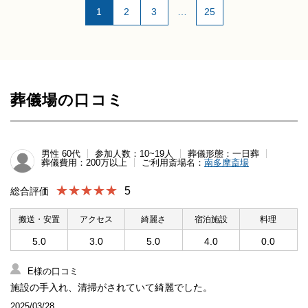
1
2
3
…
25
葬儀場の口コミ
男性 60代
参加人数：10~19人
葬儀形態：一日葬
葬儀費用：200万以上
ご利用斎場名：
南多摩斎場
★★★★★
5
総合評価
搬送・安置
アクセス
綺麗さ
宿泊施設
料理
5.0
3.0
5.0
4.0
0.0
E様の口コミ
施設の手入れ、清掃がされていて綺麗でした。
2025/03/28