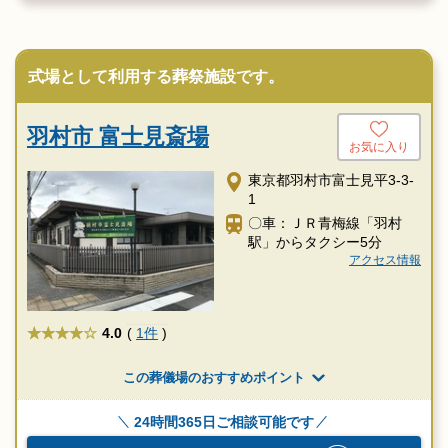
式場として利用する葬祭施設です。
羽村市 富士見斎場
お気に入り
東京都羽村市富士見平3-3-
1
〇車：ＪＲ青梅線「羽村
駅」からタクシー5分
アクセス情報
★★★★
4.0
(
1件
)
この葬儀場のおすすめポイント
24時間365日ご相談可能です