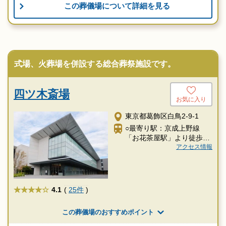
この葬儀場について詳細を見る
式場、火葬場を併設する総合葬祭施設です。
四ツ木斎場
お気に入り
東京都葛飾区白鳥2-9-1
○最寄り駅：京成上野線
「お花茶屋駅」より徒歩5
分
アクセス情報
★★★★
4.1
(
25件
)
この葬儀場のおすすめポイント