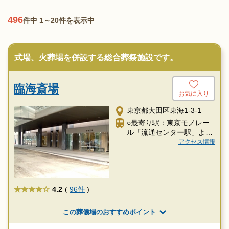
496
件中 1～20件を表示中
式場、火葬場を併設する総合葬祭施設です。
臨海斎場
お気に入り
東京都大田区東海1-3-1
○最寄り駅：東京モノレー
ル「流通センター駅」より
徒歩10分
アクセス情報
★★★★
4.2
(
96件
)
この葬儀場のおすすめポイント