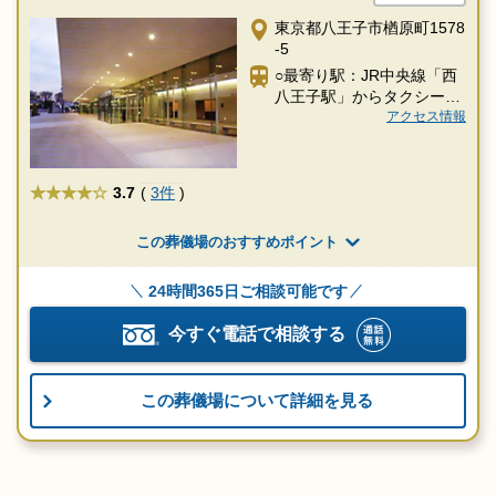
東京都八王子市楢原町1578
-5
○最寄り駅：JR中央線「西
八王子駅」からタクシー約
15分
アクセス情報
★★★★
3.7
(
3件
)
この葬儀場のおすすめポイント
24時間365日ご相談可能です
今すぐ電話で相談する
この葬儀場について詳細を見る