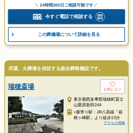
24時間365日ご相談可能です
今すぐ電話で相談する
この葬儀場について詳細を見る
式場、火葬場を併設する総合葬祭施設です。
瑞穂斎場
お気に入り
東京都西多摩郡瑞穂町冨士
山栗原新田244
○最寄り駅：JR八高線「箱
根ヶ崎駅」より徒歩13分
アクセス情報