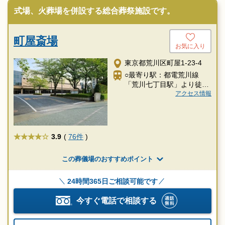
式場、火葬場を併設する総合葬祭施設です。
町屋斎場
お気に入り
東京都荒川区町屋1-23-4
○最寄り駅：都電荒川線
「荒川七丁目駅」より徒歩
3分
アクセス情報
★★★★
3.9
(
76件
)
この葬儀場のおすすめポイント
24時間365日ご相談可能です
今すぐ電話で相談する