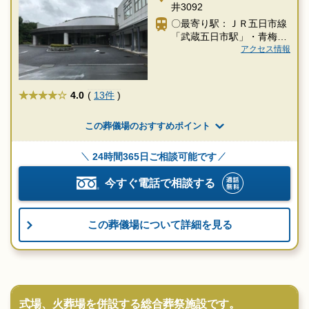
井3092
〇最寄り駅：ＪＲ五日市線
「武蔵五日市駅」・青梅線
「東青梅駅」「青梅駅」か
アクセス情報
らタクシー約20分
★★★★
4.0
(
13件
)
この葬儀場のおすすめポイント
24時間365日ご相談可能です
今すぐ電話で相談する
この葬儀場について詳細を見る
式場、火葬場を併設する総合葬祭施設です。