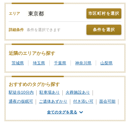
東京都
市区町村を選択
エリア
条件を選択
詳細条件
条件を選択できます
近隣のエリアから探す
茨城県
埼玉県
千葉県
神奈川県
山梨県
おすすめのタグから探す
駅徒歩10分内
駐車場あり
火葬施設あり
通夜の仮眠可
ご遺体あずかり
付き添い可
面会可能
浴室あり
一日葬対応
式場あり
公営斎場・葬儀場
全てのタグを見る