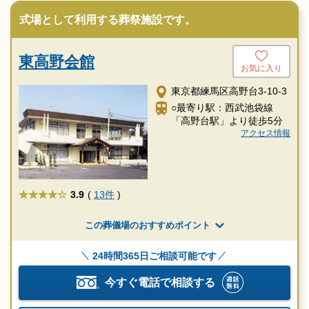
式場として利用する葬祭施設です。
東高野会館
お気に入り
東京都練馬区高野台3-10-3
○最寄り駅：西武池袋線
「高野台駅」より徒歩5分
アクセス情報
★★★★
3.9
(
13件
)
この葬儀場のおすすめポイント
24時間365日ご相談可能です
今すぐ電話で相談する