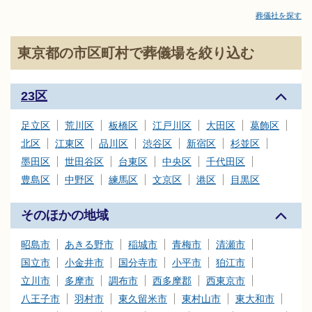
その種類は千差万別です。まずは、お近くのエリアで斎場やセレ
葬儀社を探す
モニーホールを探しながら、それぞれの特徴、おすすめの葬儀場
などをご覧ください。「みんなが選んだお葬式」では、斎場やセ
東京都の市区町村で葬儀場を絞り込む
レモニーホールを調査し、それぞれの機能や評価などを掲載。東
京の葬儀場や斎場の申込みの流れなど、ご不明点があれば、些細
と思われることでも遠慮なく、お電話でご相談ください。
23区
葬儀と葬式、告別式の違いとは？葬儀の意味、費用相場や流れ
足立区
荒川区
板橋区
江戸川区
大田区
葛飾区
も解説
北区
江東区
品川区
渋谷区
新宿区
杉並区
家族葬の基礎知識｜費用や流れ、メリットと注意点について
墨田区
世田谷区
台東区
中央区
千代田区
豊島区
中野区
練馬区
文京区
港区
目黒区
そのほかの地域
昭島市
あきる野市
稲城市
青梅市
清瀬市
国立市
小金井市
国分寺市
小平市
狛江市
立川市
多摩市
調布市
西多摩郡
西東京市
八王子市
羽村市
東久留米市
東村山市
東大和市