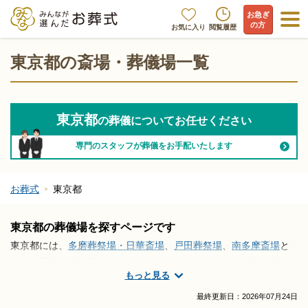
お急ぎ
の方
お気に入り
閲覧履歴
東京都の斎場・葬儀場一覧
東京都
の葬儀についてお任せください
専門のスタッフが葬儀をお手配いたします
お葬式
東京都
東京都の葬儀場を探すページです
東京都には、
多磨葬祭場・日華斎場
、
戸田葬祭場
、
南多摩斎場
と
いった斎場・葬儀場が存在します。東京都には数多くの葬儀場が
もっと見る
ございます。市区町村が運営する公営式場や火葬場をはじめ、式
場と火葬場が併設した便利な総合斎場（公営、民営あり）など、
最終更新日：
2026年07月24日