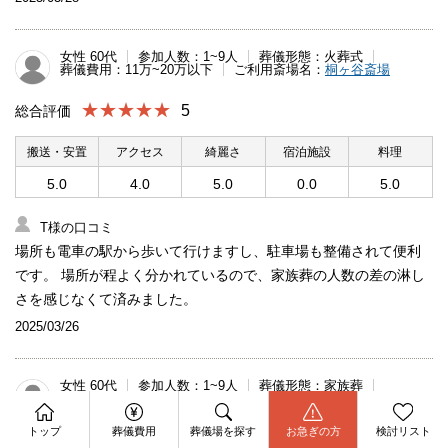
女性 60代
参加人数：1~9人
葬儀形態：火葬式
葬儀費用：11万~20万以下
ご利用斎場名：
桐ヶ谷斎場
★★★★★
5
総合評価
搬送・安置
アクセス
綺麗さ
宿泊施設
料理
5.0
4.0
5.0
0.0
5.0
T様の口コミ
場所も電車の駅から歩いて行けますし、駐車場も整備されて便利
です。 場所が程よく分かれているので、家族葬の人数の差の淋し
さを感じなくて済みました。
2025/03/26
女性 60代
参加人数：1~9人
葬儀形態：家族葬
葬儀費用：151万～200万以下
ご利用斎場名：
公益社 吉祥寺会館
資料請求
今すぐ電話相談
トップ
葬儀費用
葬儀場を探す
お急ぎの方
検討リスト
お問合せ
★★★★★
5
総合評価