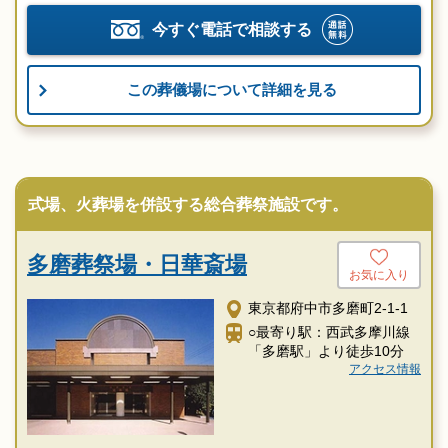
今すぐ電話で相談する
この葬儀場について詳細を見る
式場、火葬場を併設する総合葬祭施設です。
多磨葬祭場・日華斎場
お気に入り
東京都府中市多磨町2-1-1
○最寄り駅：西武多摩川線
「多磨駅」より徒歩10分
アクセス情報