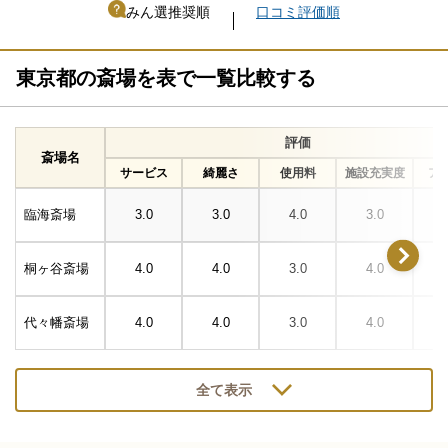
みん選推奨順
口コミ評価順
東京都の斎場を表で一覧比較する
評価
斎場名
サービス
綺麗さ
使用料
施設充実度
ア
臨海斎場
3.0
3.0
4.0
3.0
桐ヶ谷斎場
4.0
4.0
3.0
4.0
代々幡斎場
4.0
4.0
3.0
4.0
全て表示