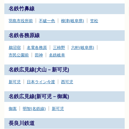
名鉄竹鼻線
羽島市役所前
不破一色
柳津(岐阜県)
笠松
名鉄各務原線
鵜沼宿
名電各務原
三柿野
六軒(岐阜県)
市民公園前
田神
名鉄岐阜
名鉄広見線(犬山－新可児)
新可児
日本ライン今渡
西可児
名鉄広見線(新可児－御嵩)
御嵩
明智(名鉄線)
新可児
長良川鉄道