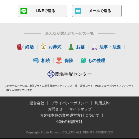
LINEで送る
メールで送る
みんなが選んだサービス一覧
終活
お葬式
お墓
法事・法要
相続
保険
もの整理
斎場手配センター
このホームページは、東証プライム上場 燦ホールディングス（株）[証券コード：9628] グループのライフフォワード
（株）が運営しています。
運営会社
プライバシーポリシー
利用規約
お問合せ
サイトマップ
お客様本位の業務運営方針について
保険の勧誘方針
Copyright © Life Forward CO.,LTD. ALL RIGHTS RESERVED