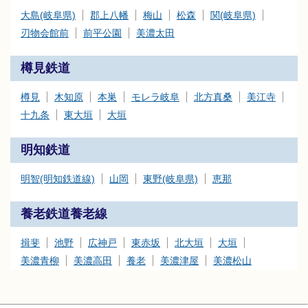
大島(岐阜県)
郡上八幡
梅山
松森
関(岐阜県)
刃物会館前
前平公園
美濃太田
樽見鉄道
樽見
木知原
本巣
モレラ岐阜
北方真桑
美江寺
十九条
東大垣
大垣
明知鉄道
明智(明知鉄道線)
山岡
東野(岐阜県)
恵那
養老鉄道養老線
揖斐
池野
広神戸
東赤坂
北大垣
大垣
美濃青柳
美濃高田
養老
美濃津屋
美濃松山