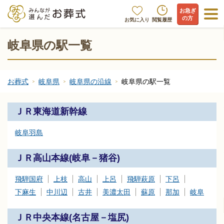
お急ぎ
の方
お気に入り
閲覧履歴
岐阜県の駅一覧
お葬式
岐阜県
岐阜県の沿線
岐阜県の駅一覧
ＪＲ東海道新幹線
岐阜羽島
ＪＲ高山本線(岐阜－猪谷)
飛騨国府
上枝
高山
上呂
飛騨萩原
下呂
下麻生
中川辺
古井
美濃太田
蘇原
那加
岐阜
ＪＲ中央本線(名古屋－塩尻)