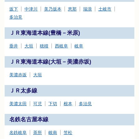
坂下
中津川
美乃坂本
恵那
瑞浪
土岐市
多治見
ＪＲ東海道本線(豊橋－米原)
垂井
大垣
穂積
西岐阜
岐阜
ＪＲ東海道本線(大垣－美濃赤坂)
美濃赤坂
大垣
ＪＲ太多線
美濃太田
可児
下切
根本
多治見
名鉄名古屋本線
名鉄岐阜
茶所
岐南
笠松