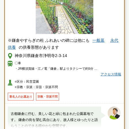
※鎌倉やすらぎの杜 ふれあいの碑には他にも
一般墓
永代
供養
の供養形態があります
神奈川県鎌倉市浄明寺2-3-14
〇車
・JR横須賀線・江ノ電「鎌倉」駅よりタクシーで約5分
アクセス情報
〇徒歩
○区分：民営霊園
・鎌倉駅東口5番バス停で「鎌23・鎌24・鎌36」ご乗車「杉本観音」バス
○宗教・宗派：宗旨・宗派不問
停下車、徒歩約5分
著名人のお墓あり
宗教・宗派不問
古都鎌倉に佇む、美しい花と緑に包まれた公園墓地で
す。 鎌倉の街を望む高台にあり、故人様とゆったりと語
らうことのできる穏やかな空間です。