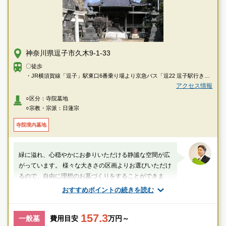
神奈川県逗子市久木9-1-33
〇徒歩
・JR横須賀線「逗子」駅東口6番乗り場より京急バス「逗22 逗子駅行き」
乗車、「久木5丁目」下車徒歩約6分
アクセス情報
・JR横須賀線「逗子」駅より徒歩約20分
○区分：寺院墓地
○宗教・宗派：日蓮宗
〇車
・JR横須賀線「逗子」駅より約4分
寺院境内墓地
・JR横須賀線・江ノ電「鎌倉」駅より約10分
・横浜横須賀道路「朝比奈インター」、「逗子インター」より約12分。
緑に溢れ、心穏やかにお参りいただける静謐な空間が広
がっています。 様々な大きさの区画よりお選びいただけ
るので、自由に理想のお墓づくりをすることができま
す。
おすすめポイントの続きを読む
厚生労働省認定 葬祭ディレクター技能審査
1級葬祭ディレクター 田中（業界歴15年）
157.3
一般墓
費用目安
万円～