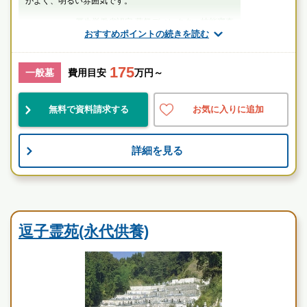
がよく、明るい雰囲気です。
厚生労働省認定 葬祭ディレクター技能審査
おすすめポイントの続きを読む
1級葬祭ディレクター 田中（業界歴15年）
175
神奈川県
横須賀市
衣笠駅
一般墓
費用目安
万円～
景観良
自然豊
伝統的
無料で資料請求する
お気に入りに追加
お墓のことなら何でもご相談ください
詳細を見る
現地を見学して実際の雰囲気をお確かめください
霊園墓地のプロフェッショナルが無料でご案内いたしま
す
寺院墓地
逗子霊苑(永代供養)