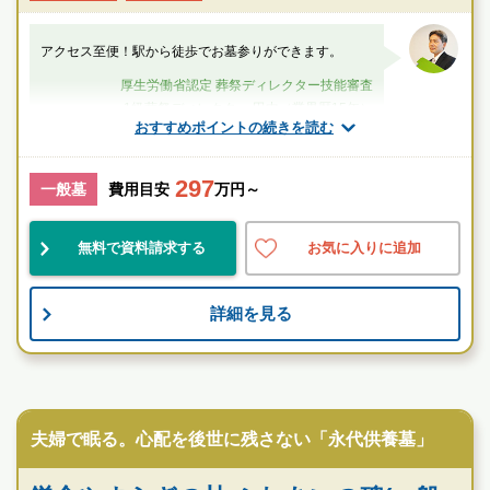
アクセス至便！駅から徒歩でお墓参りができます。
厚生労働省認定 葬祭ディレクター技能審査
1級葬祭ディレクター 田中（業界歴15年）
おすすめポイントの続きを読む
神奈川県
鎌倉市
鎌倉駅
297
一般墓
費用目安
万円～
民営
好立地
伝統的
無料で資料請求する
お気に入りに追加
お墓のことなら何でもご相談ください
現地を見学して実際の雰囲気をお確かめください
詳細を見る
霊園墓地のプロフェッショナルが無料でご案内いたしま
す
民営霊園
夫婦で眠る。心配を後世に残さない「永代供養墓」