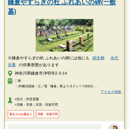
鎌倉やすらぎの杜 ふれあいの碑(一般
墓)
※鎌倉やすらぎの杜 ふれあいの碑には他にも
樹木葬
永代
供養
の供養形態があります
神奈川県鎌倉市浄明寺2-3-14
〇車
・JR横須賀線・江ノ電「鎌倉」駅よりタクシーで約5分
アクセス情報
〇徒歩
○区分：民営霊園
・鎌倉駅東口5番バス停で「鎌23・鎌24・鎌36」ご乗車「杉本観音」バス
○宗教・宗派：宗旨・宗派不問
停下車、徒歩約5分
著名人のお墓あり
宗教・宗派不問