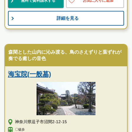
無料で資料請求する
お気に入りに追加
お墓のことなら何でもご相談ください
詳細を見る
現地を見学して実際の雰囲気をお確かめください
霊園墓地のプロフェッショナルが無料でご案内いたしま
す
寺院墓地
逗子霊苑の特徴
森閑とした山内に沁み渡る、鳥のさえずりと葉ずれが
奏でる癒しの音色
海宝院(一般墓)
神奈川県逗子市沼間2-12-15
〇徒歩