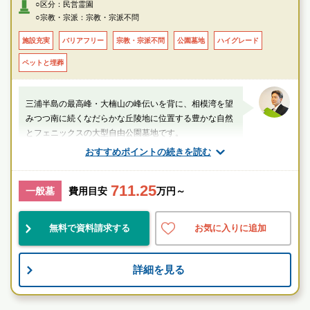
○区分：民営霊園
から徒歩で約20分
○宗教・宗派：宗教・宗派不問
・ＪＲ横須賀線「横須賀駅」より京急バスにて約28分、「衣笠十字路」に
て乗換後約12分バス停「佐島入口」から徒歩で約20分
施設充実
バリアフリー
宗教・宗派不問
公園墓地
ハイグレード
・京浜急行線「北久里浜駅」より徒歩約3分「南葉山霊園案内所」より無料
ペットと埋葬
送迎あり（毎日運行）
〇車
三浦半島の最高峰・大楠山の峰伝いを背に、相模湾を望
・横浜横須賀道路「衣笠インター」より車で約7分
みつつ南に続くなだらかな丘陵地に位置する豊かな自然
とフェニックスの大型自由公園墓地です。
おすすめポイントの続きを読む
厚生労働省認定 葬祭ディレクター技能審査
1級葬祭ディレクター 田中（業界歴15年）
711.25
一般墓
費用目安
万円～
神奈川県
横須賀市
逗子駅
無料で資料請求する
お気に入りに追加
民営
大規模
宗教不問
詳細を見る
お墓のことなら何でもご相談ください
現地を見学して実際の雰囲気をお確かめください