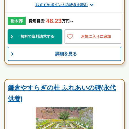
おすすめポイントの続きを読む
厚生労働省認定 葬祭ディレクター技能審査
1級葬祭ディレクター 田中（業界歴15年）
48.23
樹木葬
費用目安
万円～
神奈川県
鎌倉市
鎌倉駅
無料で資料請求する
お気に入りに追加
景観良
自然豊
宗教不問
詳細を見る
お墓のことなら何でもご相談ください
現地を見学して実際の雰囲気をお確かめください
霊園墓地のプロフェッショナルが無料でご案内いたしま
民営霊園
す
鎌倉やすらぎの杜 ふれあいの碑の特徴
鎌倉やすらぎの杜 ふれあいの碑(永代
供養)