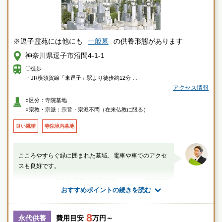
※逗子霊苑には他にも
一般墓
の供養形態があります
神奈川県逗子市沼間4-1-1
〇徒歩
・JR横須賀線「東逗子」駅より徒歩約12分
アクセス情報
〇車
○区分：寺院墓地
・横浜横須賀道路、逗子ICより約3分
○宗教・宗派：宗旨・宗派不問（在来仏教に限る）
良い眺望
寺院境内墓地
こころやすらぐ緑に囲まれた墓域、電車や車でのアクセ
スも良好です。
厚生労働省認定 葬祭ディレクター技能審査
おすすめポイントの続きを読む
1級葬祭ディレクター 田中（業界歴15年）
8
神奈川県
逗子市
東逗子駅
永代供養
費用目安
万円～