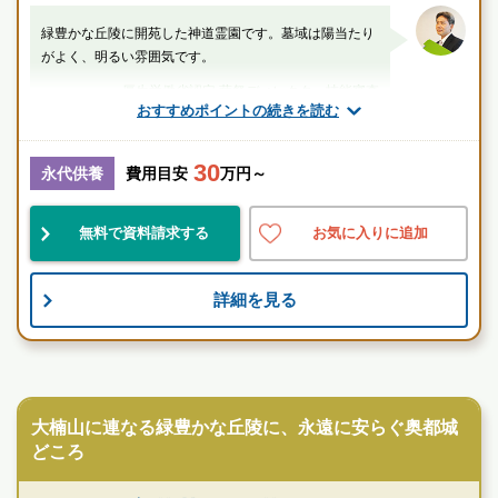
緑豊かな丘陵に開苑した神道霊園です。墓域は陽当たり
がよく、明るい雰囲気です。
厚生労働省認定 葬祭ディレクター技能審査
おすすめポイントの続きを読む
1級葬祭ディレクター 田中（業界歴15年）
30
神奈川県
横須賀市
衣笠駅
永代供養
費用目安
万円～
景観良
自然豊
伝統的
無料で資料請求する
お気に入りに追加
お墓のことなら何でもご相談ください
詳細を見る
現地を見学して実際の雰囲気をお確かめください
霊園墓地のプロフェッショナルが無料でご案内いたしま
す
寺院墓地
大楠山に連なる緑豊かな丘陵に、永遠に安らぐ奥都城
どころ