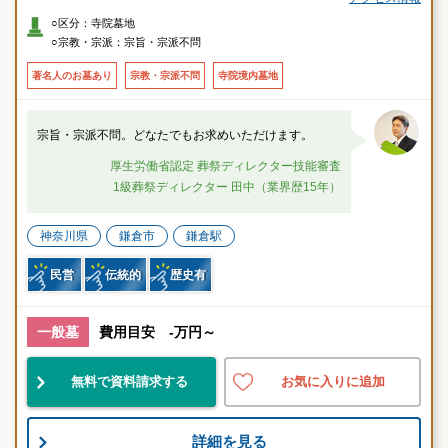
○区分：寺院墓地
〇車
○宗教・宗派：宗旨・宗派不問
・横浜横須賀道路「朝比奈インター」より約12分
著名人のお墓あり
宗教・宗派不問
寺院境内墓地
宗旨・宗派不問。どなたでもお求めいただけます。
厚生労働省認定 葬祭ディレクター技能審査
1級葬祭ディレクター 田中（業界歴15年）
神奈川県
鎌倉市
鎌倉駅
民営
伝統的
歴史有
一般墓
費用目安 -万円～
無料で資料請求する
お気に入りに追加
詳細を見る