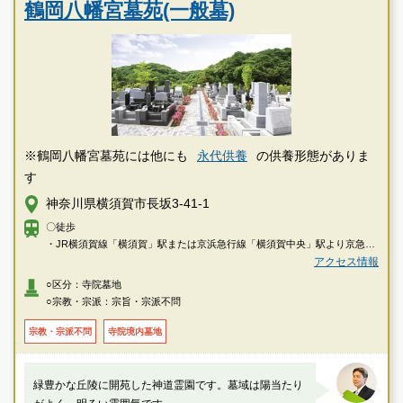
鶴岡八幡宮墓苑(一般墓)
※鶴岡八幡宮墓苑には他にも
永代供養
の供養形態がありま
す
神奈川県横須賀市長坂3-41-1
〇徒歩
・JR横須賀線「横須賀」駅または京浜急行線「横須賀中央」駅より京急バ
ス「三崎口駅行き」「横須賀市民病院行き」乗車、「武山」下車徒歩約18
アクセス情報
分
○区分：寺院墓地
○宗教・宗派：宗旨・宗派不問
〇車
・横浜横須賀道路「衣笠インター」より約5分
宗教・宗派不問
寺院境内墓地
緑豊かな丘陵に開苑した神道霊園です。墓域は陽当たり