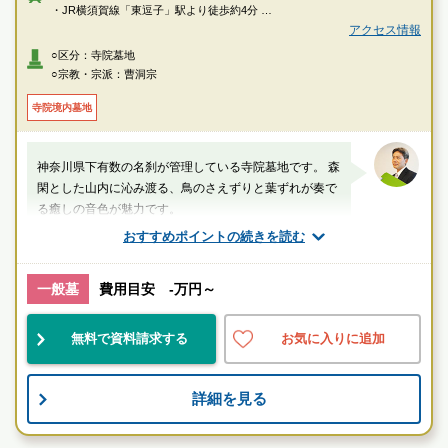
・JR横須賀線「東逗子」駅より徒歩約4分
アクセス情報
〇車
○区分：寺院墓地
・横浜横須賀道路「逗子インター」より約5分、「朝比奈インター」より約
○宗教・宗派：曹洞宗
13分
寺院境内墓地
神奈川県下有数の名刹が管理している寺院墓地です。 森
閑とした山内に沁み渡る、鳥のさえずりと葉ずれが奏で
る癒しの音色が魅力です。
おすすめポイントの続きを読む
厚生労働省認定 葬祭ディレクター技能審査
1級葬祭ディレクター 田中（業界歴15年）
一般墓
費用目安 -万円～
神奈川県
逗子市
東逗子駅
無料で資料請求する
お気に入りに追加
駅近
民営
伝統的
詳細を見る
お墓のことなら何でもご相談ください
現地を見学して実際の雰囲気をお確かめください