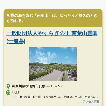
霊園墓地のプロフェッショナルが無料でご案内いたしま
民営霊園
す
相模の海を臨む「南葉山」は、ゆったりと悠久のとき
が流れる。
一般財団法人やすらぎの里 南葉山霊園
(一般墓)
神奈川県横須賀市長坂４-１５-２０
〇徒歩
・ＪＲ横須賀線「逗子駅」より京急バスにて約35分、バス停「佐島入口」
から徒歩で約20分
アクセス情報
・京急逗子線「新逗子駅」より京急バスにて約35分、バス停「佐島入口」