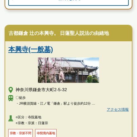
寺院墓地
古都鎌倉 辻の本興寺。 日蓮聖人説法の由緒地
本興寺(一般墓)
神奈川県鎌倉市大町2-5-32
〇徒歩
・JR横須賀線・江ノ電「鎌倉」駅より徒歩約12分
・JR横須賀線「鎌倉」駅東口より湘南京急バス「新逗子行き」乗車、「大
アクセス情報
町四ッ角」下車徒歩約4分
○区分：寺院墓地
○宗教・宗派：日蓮宗
〇車
・横浜横須賀道路「朝比奈インター」より約15分
宗教・宗派不問
寺院境内墓地