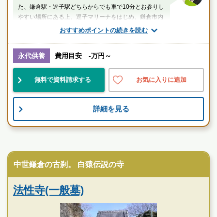
た、鎌倉駅・逗子駅どちらからでも車で10分とお参りし
やすい場所にある上、逗子マリーナをはじめ、鎌倉市内
散策などレジャーをかねたお墓参りができます。
おすすめポイントの続きを読む
厚生労働省認定 葬祭ディレクター技能審査
1級葬祭ディレクター 田中（業界歴15年）
永代供養
費用目安 -万円～
神奈川県
逗子市
逗子駅
無料で資料請求する
お気に入りに追加
綺麗
民営
景観良
詳細を見る
お墓のことなら何でもご相談ください
現地を見学して実際の雰囲気をお確かめください
寺院墓地
霊園墓地のプロフェッショナルが無料でご案内いたしま
す
中世鎌倉の古刹。 白猿伝説の寺
湘南海光霊園の特徴
法性寺(一般墓)