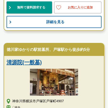
無料で資料請求する
お気に入りに追加
神奈川県
横浜市保土ケ谷区
保土ケ谷駅
民営
自然豊
伝統的
詳細を見る
お墓のことなら何でもご相談ください
現地を見学して実際の雰囲気をお確かめください
寺院墓地
霊園墓地のプロフェッショナルが無料でご案内いたしま
徳川家ゆかりの駅前墓所、戸塚駅から徒歩約5分
す
妙秀山 樹源寺の特徴
清源院(一般墓)
神奈川県横浜市戸塚区戸塚町4907
〇徒歩