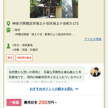
神奈川県横浜市保土ケ谷区保土ケ谷町3-172
〇徒歩
・JR横須賀線「保土ケ谷」駅東口より徒歩約20分
・JR横須賀線「保土ケ谷」駅 東口バスターミナル1番乗り場より「205・
アクセス情報
東21・横17系統 東戸塚駅東口行き」または「戸38・横46系統 戸塚駅東口
○区分：寺院墓地
行き」または「77系統 芹が谷行き」、2番乗り場より「境木中学校前行
○宗教・宗派：日蓮宗
き」、7番乗り場より「旭4系統 二俣川駅北口行き」または「旭4系統 美立
橋行き」のいずれかにご乗車。「樹源寺前」バス停下車徒歩約2分
駅近
寺院境内墓地
〇車
・首都高速神奈川3号狩場線・横浜横須賀道路「狩場インター」より約3分
自然豊かな憩いの環境と、荘厳な雰囲気を兼ね備えた寺
院墓地です。 境内の樹齢四百年と伝えられているサルス
ベリの大木が脈々と続く歴史を感じさせます。
おすすめポイントの続きを読む
厚生労働省認定 葬祭ディレクター技能審査1級葬祭ディ
レクター
袴田（業界歴25年：1万基以上の霊園墓地管理に従事経
200
一般墓
費用目安
万円～
験を含）