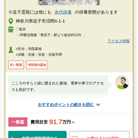
※逗子霊苑には他にも
永代供養
の供養形態があります
神奈川県逗子市沼間4-1-1
〇徒歩
・JR横須賀線「東逗子」駅より徒歩約12分
アクセス情報
〇車
○区分：寺院墓地
・横浜横須賀道路、逗子ICより約3分
○宗教・宗派：宗旨・宗派不問
良い眺望
寺院境内墓地
こころやすらぐ緑に囲まれた墓域、電車や車でのアクセ
スも良好です。
厚生労働省認定 葬祭ディレクター技能審査
おすすめポイントの続きを読む
1級葬祭ディレクター 田中（業界歴15年）
91.7
神奈川県
逗子市
東逗子駅
一般墓
費用目安
万円～
民営
好立地
自然豊