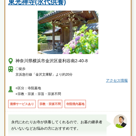
東光禅寺(永代供養)
神奈川県横浜市金沢区釜利谷南2-40-8
〇徒歩
京浜急行線「金沢文庫駅」より約20分
アクセス情報
○区分：寺院墓地
○宗教・宗派：宗旨・宗派不問
清掃サービスあり
宗教・宗派不問
寺院境内墓地
永代にわたりお寺が供養してくれるので、お墓の継承者
がいないなどお悩みの方におすすめです。