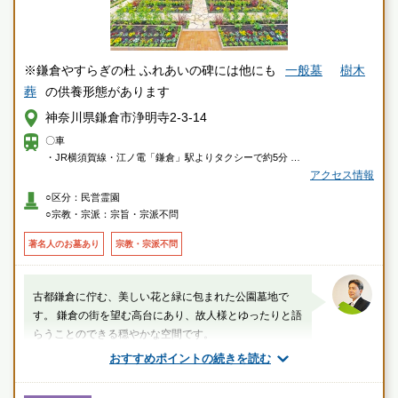
※鎌倉やすらぎの杜 ふれあいの碑には他にも
一般墓
樹木
葬
の供養形態があります
神奈川県鎌倉市浄明寺2-3-14
〇車
・JR横須賀線・江ノ電「鎌倉」駅よりタクシーで約5分
アクセス情報
〇徒歩
○区分：民営霊園
・鎌倉駅東口5番バス停で「鎌23・鎌24・鎌36」ご乗車「杉本観音」バス
○宗教・宗派：宗旨・宗派不問
停下車、徒歩約5分
著名人のお墓あり
宗教・宗派不問
古都鎌倉に佇む、美しい花と緑に包まれた公園墓地で
す。 鎌倉の街を望む高台にあり、故人様とゆったりと語
らうことのできる穏やかな空間です。
おすすめポイントの続きを読む
厚生労働省認定 葬祭ディレクター技能審査
1級葬祭ディレクター 田中（業界歴15年）