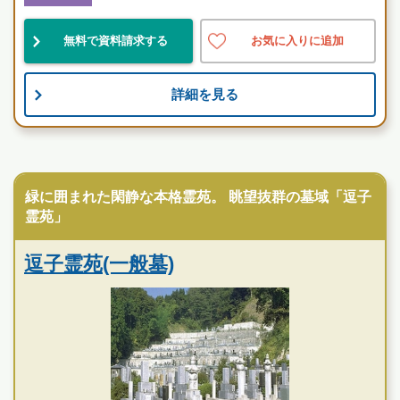
民営
好立地
自然豊
無料で資料請求する
お気に入りに追加
お墓のことなら何でもご相談ください
詳細を見る
現地を見学して実際の雰囲気をお確かめください
霊園墓地のプロフェッショナルが無料でご案内いたしま
す
寺院墓地
逗子霊苑の特徴
緑に囲まれた閑静な本格霊苑。 眺望抜群の墓域「逗子
霊苑」
逗子霊苑(一般墓)