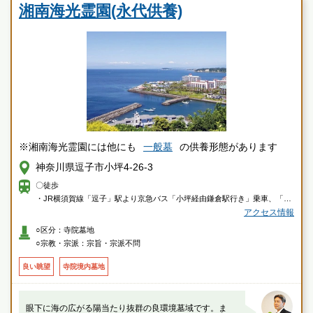
す
湘南海光霊園(永代供養)
湘南海光霊園の特徴
※湘南海光霊園には他にも
一般墓
の供養形態があります
神奈川県逗子市小坪4-26-3
〇徒歩
・JR横須賀線「逗子」駅より京急バス「小坪経由鎌倉駅行き」乗車、「小
坪海岸」下車徒歩約3分
アクセス情報
・JR横須賀線「鎌倉」駅より京急バス「小坪経由逗子駅行き」乗車、「小
○区分：寺院墓地
坪」下車徒歩約4分
○宗教・宗派：宗旨・宗派不問
〇車
良い眺望
寺院境内墓地
・横浜横須賀道路「逗子インター」または「朝比奈インター」より約13分
眼下に海の広がる陽当たり抜群の良環境墓域です。ま