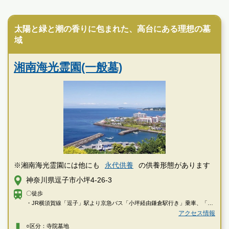
霊園墓地のプロフェッショナルが無料でご案内いたしま
寺院墓地
す
太陽と緑と潮の香りに包まれた、高台にある理想の墓
域
湘南海光霊園(一般墓)
※湘南海光霊園には他にも
永代供養
の供養形態があります
神奈川県逗子市小坪4-26-3
〇徒歩
・JR横須賀線「逗子」駅より京急バス「小坪経由鎌倉駅行き」乗車、「小
坪海岸」下車徒歩約3分
アクセス情報
・JR横須賀線「鎌倉」駅より京急バス「小坪経由逗子駅行き」乗車、「小
○区分：寺院墓地