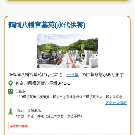
霊園墓地のプロフェッショナルが無料でご案内いたしま
寺院墓地
す
鶴岡八幡宮墓苑(永代供養)
※鶴岡八幡宮墓苑には他にも
一般墓
の供養形態があります
神奈川県横須賀市長坂3-41-1
〇徒歩
・JR横須賀線「横須賀」駅または京浜急行線「横須賀中央」駅より京急バ
ス「三崎口駅行き」「横須賀市民病院行き」乗車、「武山」下車徒歩約18
アクセス情報
分
○区分：寺院墓地
○宗教・宗派：神道（過去の宗旨・宗派不問）
〇車
・横浜横須賀道路「衣笠インター」より約5分
寺院境内墓地