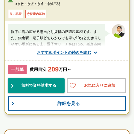
坪」下車徒歩約4分
○宗教・宗派：宗旨・宗派不問
〇車
良い眺望
寺院境内墓地
・横浜横須賀道路「逗子インター」または「朝比奈インター」より約13分
眼下に海の広がる陽当たり抜群の良環境墓域です。ま
た、鎌倉駅・逗子駅どちらからでも車で10分とお参りし
やすい場所にある上、逗子マリーナをはじめ、鎌倉市内
散策などレジャーをかねたお墓参りができます。
おすすめポイントの続きを読む
厚生労働省認定 葬祭ディレクター技能審査
1級葬祭ディレクター 田中（業界歴15年）
209
一般墓
費用目安
万円～
神奈川県
逗子市
逗子駅
無料で資料請求する
お気に入りに追加
綺麗
民営
景観良
詳細を見る
お墓のことなら何でもご相談ください
現地を見学して実際の雰囲気をお確かめください
寺院墓地
霊園墓地のプロフェッショナルが無料でご案内いたしま