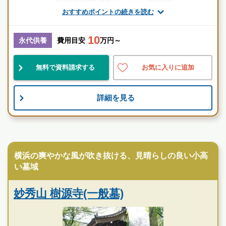
厚生労働省認定 葬祭ディレクター技能審査
おすすめポイントの続きを読む
1級葬祭ディレクター 田中（業界歴15年）
10
神奈川県
横浜市金沢区
金沢八景(京急線)駅
永代供養
費用目安
万円～
管理良
歴史有
宗教不問
無料で資料請求する
お気に入りに追加
お墓のことなら何でもご相談ください
詳細を見る
現地を見学して実際の雰囲気をお確かめください
霊園墓地のプロフェッショナルが無料でご案内いたしま
す
寺院墓地
横浜の爽やかな風が吹き抜ける、見晴らしの良い小高
い墓域
妙秀山 樹源寺(一般墓)