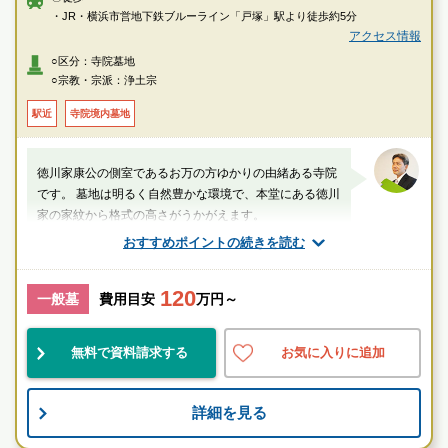
・JR・横浜市営地下鉄ブルーライン「戸塚」駅より徒歩約5分
アクセス情報
○区分：寺院墓地
○宗教・宗派：浄土宗
駅近
寺院境内墓地
徳川家康公の側室であるお万の方ゆかりの由緒ある寺院
です。 墓地は明るく自然豊かな環境で、本堂にある徳川
家の家紋から格式の高さがうかがえます。
おすすめポイントの続きを読む
厚生労働省認定 葬祭ディレクター技能審査
1級葬祭ディレクター 田中（業界歴15年）
120
一般墓
費用目安
万円～
神奈川県
横浜市戸塚区
戸塚駅
無料で資料請求する
お気に入りに追加
伝統的
歴史有
詳細を見る
お墓のことなら何でもご相談ください
現地を見学して実際の雰囲気をお確かめください