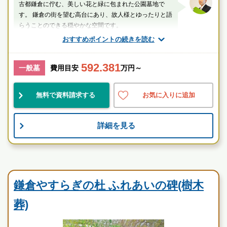
古都鎌倉に佇む、美しい花と緑に包まれた公園墓地で
す。 鎌倉の街を望む高台にあり、故人様とゆったりと語
らうことのできる穏やかな空間です。
おすすめポイントの続きを読む
厚生労働省認定 葬祭ディレクター技能審査
1級葬祭ディレクター 田中（業界歴15年）
592.381
一般墓
費用目安
万円～
神奈川県
鎌倉市
鎌倉駅
無料で資料請求する
お気に入りに追加
景観良
自然豊
宗教不問
詳細を見る
鎌倉の地で、薔薇に包まれ眠るやすらぎ。 優雅に、美し
く佇む、永代供養墓。
お墓のことなら何でもご相談ください
民営霊園
現地を見学して実際の雰囲気をお確かめください
霊園墓地のプロフェッショナルが無料でご案内いたしま
鎌倉やすらぎの杜 ふれあいの碑(樹木
す
葬)
鎌倉やすらぎの杜 ふれあいの碑の特徴