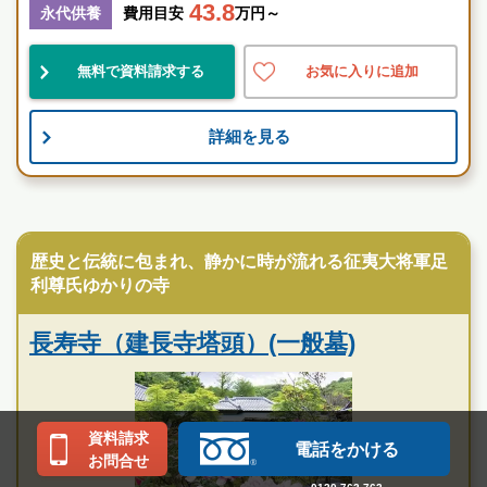
43.8
永代供養
費用目安
万円～
神奈川県
鎌倉市
鎌倉駅
無料で資料請求する
お気に入りに追加
景観良
自然豊
宗教不問
詳細を見る
お墓のことなら何でもご相談ください
現地を見学して実際の雰囲気をお確かめください
霊園墓地のプロフェッショナルが無料でご案内いたしま
寺院墓地
す
鎌倉やすらぎの杜 ふれあいの碑の特徴
歴史と伝統に包まれ、静かに時が流れる征夷大将軍足
利尊氏ゆかりの寺
長寿寺（建長寺塔頭）(一般墓)
資料請求
電話をかける
お問合せ