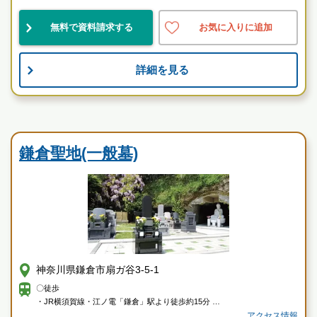
神奈川県
逗子市
逗子駅
無料で資料請求する
お気に入りに追加
民営
自然豊
伝統的
詳細を見る
お墓のことなら何でもご相談ください
現地を見学して実際の雰囲気をお確かめください
寺院墓地
霊園墓地のプロフェッショナルが無料でご案内いたしま
す
鎌倉聖地(一般墓)
神奈川県鎌倉市扇ガ谷3-5-1
〇徒歩
・JR横須賀線・江ノ電「鎌倉」駅より徒歩約15分
・JR横須賀線「北鎌倉」駅より徒歩約16分
アクセス情報