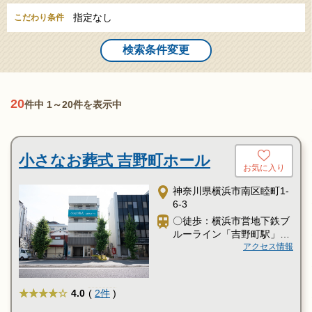
い。
指定なし
こだわり条件
葬儀と葬式、告別式の違いとは？葬儀の意味、費用相場や流れ
検索条件変更
も解説
家族葬の基礎知識｜費用や流れ、メリットと注意点について
20
件中 1～20件を表示中
小さなお葬式 吉野町ホール
お気に入り
神奈川県横浜市南区睦町1-
6-3
〇徒歩：横浜市営地下鉄ブ
ルーライン「吉野町駅」西
3出口・東1出口より徒歩5
アクセス情報
分
★★★★
4.0
(
2件
)