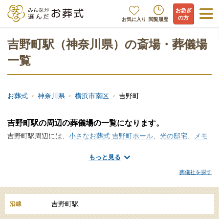
お急ぎ
の方
お気に入り
閲覧履歴
吉野町駅（神奈川県）の斎場・葬儀場
一覧
お葬式
神奈川県
横浜市南区
吉野町
吉野町駅の周辺の葬儀場の一覧になります。
吉野町駅周辺には、
小さなお葬式 吉野町ホール
、
光の邸宅
、
メモ
ワールホール
といった斎場・葬儀場が存在します。式場、火葬場
もっと見る
には様々なタイプがあり、地域により存在する場合とそうでない
地域があります。市区町村が運営する公営の式場や火葬場をはじ
葬儀社を探す
め、式場と火葬場を併設する便利な総合斎場、寺院や葬儀社が運
営するセレモニーホールなど様々なタイプがございますので、吉
吉野町駅
沿線
野町駅に近い斎場やセレモニーホールの一覧から詳細をご覧いた
だき、ご希望の葬儀、家族葬などに適した場所をお探しくださ