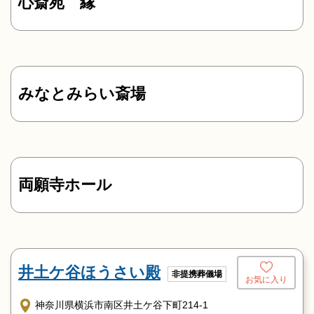
心斎苑 縁
みなとみらい斎場
両願寺ホール
井土ケ谷ほうさい殿
非提携葬儀場
お気に入り
神奈川県横浜市南区井土ケ谷下町214-1