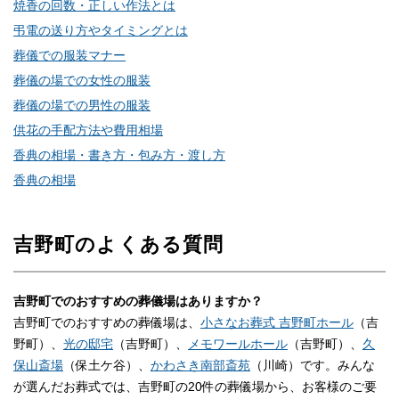
焼香の回数・正しい作法とは
弔電の送り方やタイミングとは
葬儀での服装マナー
葬儀の場での女性の服装
葬儀の場での男性の服装
供花の手配方法や費用相場
香典の相場・書き方・包み方・渡し方
香典の相場
吉野町のよくある質問
吉野町でのおすすめの葬儀場はありますか？
吉野町でのおすすめの葬儀場は、
小さなお葬式 吉野町ホール
（吉
野町）、
光の邸宅
（吉野町）、
メモワールホール
（吉野町）、
久
保山斎場
（保土ケ谷）、
かわさき南部斎苑
（川崎）です。みんな
が選んだお葬式では、吉野町の20件の葬儀場から、お客様のご要