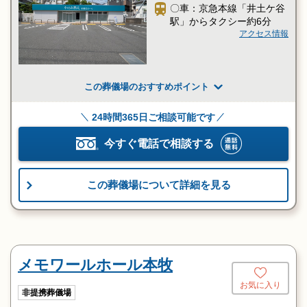
「北永田」バス停下車すぐ
〇車：京急本線「井土ケ谷
駅」からタクシー約6分
保土ヶ谷駅東口より市営バス（２１２）、（５３）系統で
アクセス情報
「北永田」バス停下車すぐ
この葬儀場のおすすめポイント
24時間365日ご相談可能です
今すぐ電話で相談する
この葬儀場について詳細を見る
メモワールホール本牧
お気に入り
非提携葬儀場