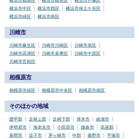
横浜市都筑区
横浜市鶴見区
横浜市戸塚区
横浜市中区
横浜市西区
横浜市保土ケ谷区
横浜市緑区
横浜市南区
川崎市
川崎市麻生区
川崎市川崎区
川崎市幸区
川崎市高津区
川崎市多摩区
川崎市中原区
川崎市宮前区
相模原市
相模原市緑区
相模原市中央区
相模原市南区
そのほかの地域
愛甲郡
足柄上郡
足柄下郡
厚木市
綾瀬市
伊勢原市
海老名市
小田原市
鎌倉市
高座郡
座間市
逗子市
茅ヶ崎市
中郡
秦野市
平塚市