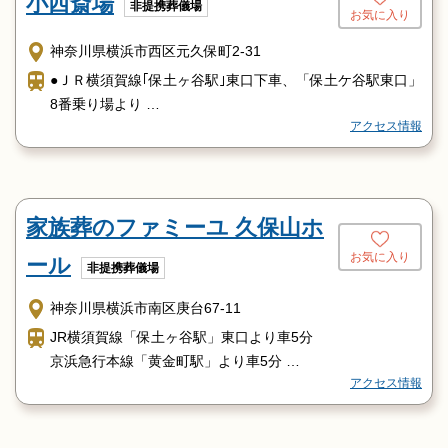
小西斎場
非提携葬儀場
お気に入り
神奈川県横浜市西区元久保町2-31
●ＪＲ横須賀線｢保土ヶ谷駅｣東口下車、「保土ケ谷駅東口」
8番乗り場より
アクセス情報
横浜市営バス｢32:日本大通り駅県庁前｣又は｢市庁前｣行きに
乗車
約12分、｢久保山霊堂前｣で下車徒歩
●京浜急行｢黄金町駅｣前から、
家族葬のファミーユ 久保山ホ
横浜市営バス｢32:保土ヶ谷車庫｣行きに乗車約6分、｢久保山
霊堂前｣
お気に入り
ール
非提携葬儀場
で下車徒歩
神奈川県横浜市南区庚台67-11
JR横須賀線「保土ヶ谷駅」東口より車5分
京浜急行本線「黄金町駅」より車5分
アクセス情報
横浜市営地下鉄ブルーライン「阪東橋駅」より車6分
JR各線「横浜駅」東口より車10分
JR横須賀線「保土ヶ谷駅」東口より市営バス32系統に乗車