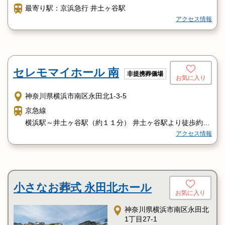
最寄り駅：京浜急行 井土ヶ谷駅
アクセス情報
セレモマイホール 南
非提携葬儀場
お気に入り
神奈川県横浜市南区永田北1-3-5
京急線
横浜駅～井土ヶ谷駅（約１１分） 井土ヶ谷駅より徒歩約８
アクセス情報
分
ＪＲ横須賀線
横浜駅より保土ヶ谷駅（約３分） 保土ヶ谷駅から徒歩約１
５分
（保土ヶ谷駅東口よりバスで3停留所目「北永田」下車）
小さなお葬式 永田北ホール
お気に入り
バス
井土ヶ谷駅より市営バス（９）、（１１）、（７９）系統
神奈川県横浜市南区永田北
で
1丁目27-1